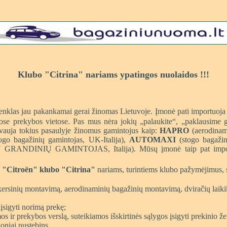
Klubo "Citrina" nariams ypatingos nuolaidos !!!
enklas jau pakankamai gerai žinomas Lietuvoje. Įmonė pati importuoja 
tose prekybos vietose. Pas mus nėra jokių „palaukite“, „paklausime ga
vauja tokius pasaulyje žinomus gamintojus kaip:
HAPRO
(aerodinami
ogo bagažinių gamintojas, UK-Italija),
AUTOMAXI
(stogo bagažin
RANDINIŲ GAMINTOJAS, Italija). Mūsų įmonė taip pat importuo
 "Citroën" klubo "Citrina"
nariams, turintiems klubo pažymėjimus, 
skersinių montavimą, aerodinaminių bagažinių montavimą, dviračių laik
įsigyti norimą prekę;
 ir prekybos verslą, suteikiamos išskirtinės sąlygos įsigyti prekinio ž
oniai nustebins