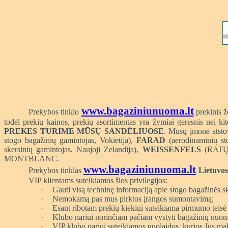
www.bagaziniunuoma.lt
Prekybos tinklo
prekinis ž
todėl prekių kainos, prekių asortimentas yra žymiai geresnis nei ki
PREKES TURIME MŪSŲ SANDĖLIUOSE
. Mūsų įmonė atsto
stogo bagažinių gamintojas, Vokietija),
FARAD
(aerodinaminių st
skersinių gamintojas, Naujoji Zelandija),
WEISSENFELS
(RATŲ G
MONTBLANC.
www.bagaziniunuoma.lt
Prekybos tinklas
Lietuvos
VIP klientams suteikiamos šios privilegijos:
·
Gauti visą techninę informaciją apie stogo bagažinės 
·
Nemokamą pas mus pirktos įrangos sumontavimą;
·
Esant ribotam prekių kiekiui suteikiama pirmumo teisė 
·
Klubo nariui norinčiam pačiam vystyti bagažinių nuomos
·
VIP klubo nariui suteikiamos nuolaidos, kurios Jus mal