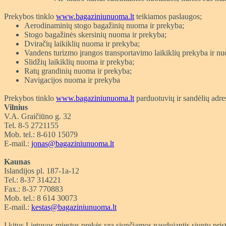
Prekybos tinklo
www.bagaziniunuoma.lt
teikiamos paslaugos;
Aerodinaminių stogo bagažinių nuoma ir prekyba;
Stogo bagažinės skersinių nuoma ir prekyba;
Dviračių laikiklių nuoma ir prekyba;
Vandens turizmo įrangos transportavimo laikiklių prekyba ir n
Slidžių laikiklių nuoma ir prekyba;
Ratų grandinių nuoma ir prekyba;
Navigacijos nuoma ir prekyba
Prekybos tinklo
www.bagaziniunuoma.lt
parduotuvių ir sandėlių adre
Vilnius
V.A. Graičiūno g. 32
Tel. 8-5 2721155
Mob. tel.: 8-610 15079
E-mail.:
jonas@bagaziniunuoma.lt
Kaunas
Islandijos pl. 187-1a-12
Tel.: 8-37 314221
Fax.: 8-37 770883
Mob. tel.: 8 614 30073
E-mail.:
kestas@bagaziniunuoma.lt
Į kitus Lietuvos miestus prekės yra siunčiamos naudojantis siuntų p