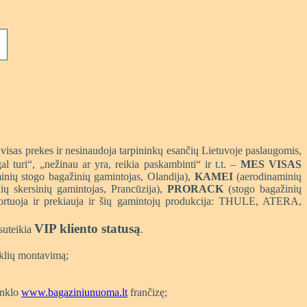
visas prekes ir nesinaudoja tarpininkų esančių Lietuvoje paslaugomis,
l turi“, „nežinau ar yra, reikia paskambinti“ ir t.t. –
MES VISAS
nių stogo bagažinių gamintojas, Olandija),
KAMEI
(aerodinaminių
ių skersinių gamintojas, Prancūzija),
PRORACK
(stogo bagažinių
ja ir prekiauja ir šių gamintojų produkcija: THULE, ATERA,
VIP kliento statusą
suteikia
.
iklių montavimą;
enklo
www.bagaziniunuoma.lt
frančizę;