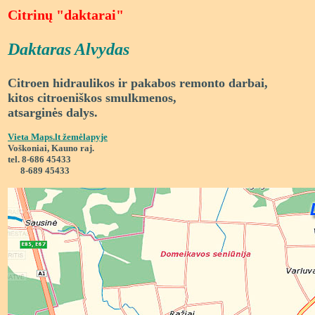
Citrinų "daktarai"
Daktaras Alvydas
Citroen hidraulikos ir pakabos remonto darbai,
kitos citroeniškos smulkmenos,
atsarginės dalys.
Vieta Maps.lt žemėlapyje
Voškoniai, Kauno raj.
tel.
8-686 45433
8-689 45433