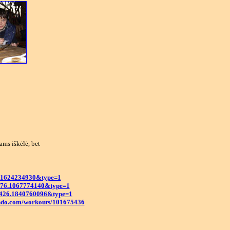
ams iškėlė, bet
3.1624234930&type=1
7876.1067774140&type=1
08426.1840760096&type=1
ndo.com/workouts/101675436