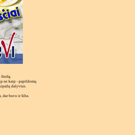
finišą.
aip ne kaip - papildomų
kipažų dalyvius.
 dar buvo ir šilta.