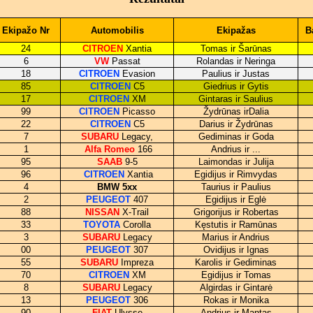
Ekipažo Nr
Automobilis
Ekipažas
B
24
CITROEN
Xantia
Tomas ir Šarūnas
6
VW
Passat
Rolandas ir Neringa
18
CITROEN
Evasion
Paulius ir Justas
85
CITROEN
C5
Giedrius ir Gytis
17
CITROEN
XM
Gintaras ir Saulius
99
CITROEN
Picasso
Žydrūnas irDalia
22
CITROEN
C5
Darius ir Žydrūnas
7
SUBARU
Legacy,
Gediminas ir Goda
1
Alfa Romeo
166
Andrius ir ...
95
SAAB
9-5
Laimondas ir Julija
96
CITROEN
Xantia
Egidijus ir Rimvydas
4
BMW 5xx
Taurius ir Paulius
2
PEUGEOT
407
Egidijus ir Eglė
88
NISSAN
X-Trail
Grigorijus ir Robertas
33
TOYOTA
Corolla
Kęstutis ir Ramūnas
3
SUBARU
Legacy
Marius ir Andrius
00
PEUGEOT
307
Ovidijus ir Ignas
55
SUBARU
Impreza
Karolis ir Gediminas
70
CITROEN
XM
Egidijus ir Tomas
8
SUBARU
Legacy
Algirdas ir Gintarė
13
PEUGEOT
306
Rokas ir Monika
90
FIAT
Ulysse
Andrius ir Mantas