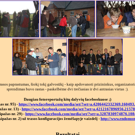
rasos paprastumas, šiokį tokį galvosūkį - kaip apdovanoti prizininkus, organizatori
sprendimas buvo rastas - paskelbėme dvi trečiasias ir dvi antrasias vietas :).
Daugiau fotoreportažų kitų dalyvių facebookuose ;)
s nr. 95) -
https://www.facebook.com/media/set/?set=a.4206442332369.16049
žas nr. 13) -
https://www.facebook.com/media/set/?set=a.4212167896956.215
pažas nr. 29) -
https://www.facebook.com/media/set/?set=a.3287830974876.1
ipažas nr. 2) už trasos konfiguracijos žemėlapyje vaizdelį -
http://www.endomo
Rezultatai