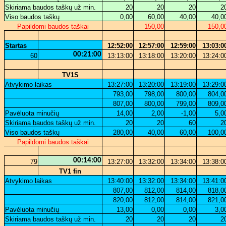
Skiriama baudos taškų už min.
20
20
20
2
Viso baudos taškų
0,00
60,00
40,00
40,0
Papildomi baudos taškai
150,00
150,0
Startas
12:52:00
12:57:00
12:59:00
13:03:0
00:21:00
60
13:13:00
13:18:00
13:20:00
13:24:0
TV1S
Atvykimo laikas
13:27:00
13:20:00
13:19:00
13:29:0
793,00
798,00
800,00
804,0
807,00
800,00
799,00
809,0
Pavėluota minučių
14,00
2,00
-1,00
5,0
Skiriama baudos taškų už min.
20
20
60
2
Viso baudos taškų
280,00
40,00
60,00
100,0
Papildomi baudos taškai
00:14:00
79
13:27:00
13:32:00
13:34:00
13:38:0
TV1 fin
Atvykimo laikas
13:40:00
13:32:00
13:34:00
13:41:0
807,00
812,00
814,00
818,0
820,00
812,00
814,00
821,0
Pavėluota minučių
13,00
0,00
0,00
3,0
Skiriama baudos taškų už min.
20
20
20
2