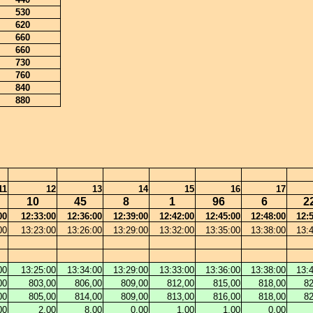
530
620
660
660
730
760
840
880
11
12
13
14
15
16
17
10
45
8
1
96
6
2
00
12:33:00
12:36:00
12:39:00
12:42:00
12:45:00
12:48:00
12:
00
13:23:00
13:26:00
13:29:00
13:32:00
13:35:00
13:38:00
13:
00
13:25:00
13:34:00
13:29:00
13:33:00
13:36:00
13:38:00
13:
00
803,00
806,00
809,00
812,00
815,00
818,00
82
00
805,00
814,00
809,00
813,00
816,00
818,00
82
00
2,00
8,00
0,00
1,00
1,00
0,00