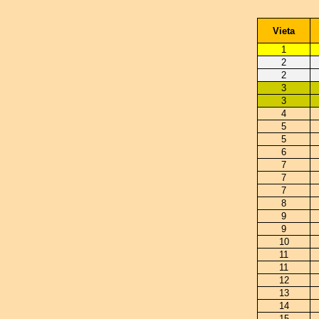
Vieta
1
2
2
3
3
4
5
5
6
7
7
7
8
9
9
10
11
11
12
13
14
15