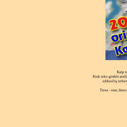
Kaip n
Kiek teko girdėti atsi
užduočių nebuvi
Tiesa - oras, šitu