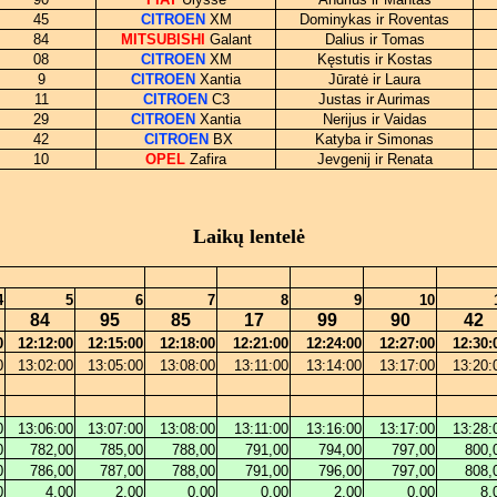
45
CITROEN
XM
Dominykas ir Roventas
84
MITSUBISHI
Galant
Dalius ir Tomas
08
CITROEN
XM
Kęstutis ir Kostas
9
CITROEN
Xantia
Jūratė ir Laura
11
CITROEN
C3
Justas ir Aurimas
29
CITROEN
Xantia
Nerijus ir Vaidas
42
CITROEN
BX
Katyba ir Simonas
10
OPEL
Zafira
Jevgenij ir Renata
Laikų lentelė
4
5
6
7
8
9
10
84
95
85
17
99
90
42
0
12:12:00
12:15:00
12:18:00
12:21:00
12:24:00
12:27:00
12:30:
0
13:02:00
13:05:00
13:08:00
13:11:00
13:14:00
13:17:00
13:20:
0
13:06:00
13:07:00
13:08:00
13:11:00
13:16:00
13:17:00
13:28:
0
782,00
785,00
788,00
791,00
794,00
797,00
800,
0
786,00
787,00
788,00
791,00
796,00
797,00
808,
0
4,00
2,00
0,00
0,00
2,00
0,00
8,