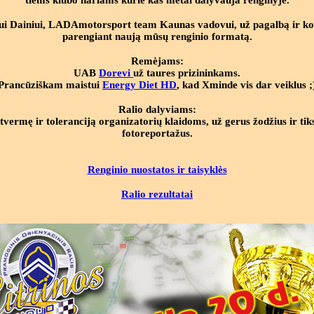
tiems klubo nariams kurie kas metai dalyvauja renginyje.
ui Dainiui, LADAmotorsport team Kaunas vadovui, už pagalbą ir kon
parengiant naują mūsų renginio formatą.
Remėjams:
UAB
Dorevi
už taures prizininkams.
Prancūziškam maistui
Energy Diet HD
, kad Xminde vis dar veiklus ;
Ralio dalyviams:
štvermę ir toleranciją organizatorių klaidoms, už gerus žodžius ir tik
fotoreportažus.
Renginio nuostatos ir taisyklės
Ralio rezultatai