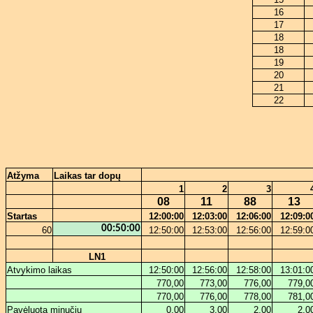
16
17
18
18
19
20
21
22
Atžyma
Laikas tar dopų
1
2
3
08
11
88
13
Startas
12:00:00
12:03:00
12:06:00
12:09:0
00:50:00
60
12:50:00
12:53:00
12:56:00
12:59:0
LN1
Atvykimo laikas
12:50:00
12:56:00
12:58:00
13:01:0
770,00
773,00
776,00
779,0
770,00
776,00
778,00
781,0
Pavėluota minučių
0,00
3,00
2,00
2,0