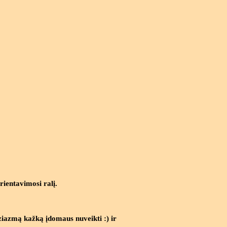
rientavimosi ralį.
uziazmą kažką įdomaus nuveikti :) ir