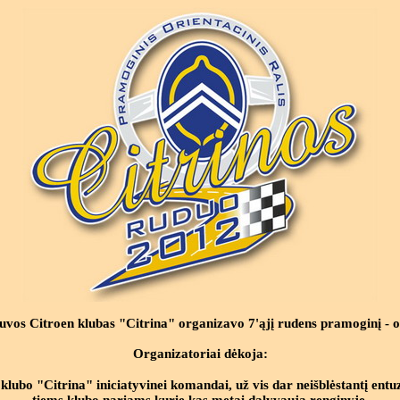
tuvos Citroen klubas "Citrina"
organizavo 7'ąjį rudens pramoginį - o
Organizatoriai dėkoja:
klubo "Citrina" iniciatyvinei komandai, už vis dar neišblėstantį ent