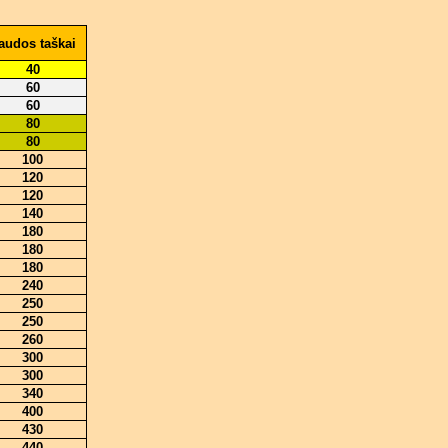
audos taškai
40
60
60
80
80
100
120
120
140
180
180
180
240
250
250
260
300
300
340
400
430
440