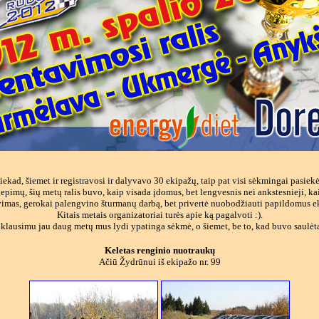
iekad, šiemet ir registravosi ir dalyvavo 30 ekipažų, taip pat visi sėkmingai pasiekė 
liepimų, šių metų ralis buvo, kaip visada įdomus, bet lengvesnis nei ankstesnieji, k
mas, gerokai palengvino šturmanų darbą, bet privertė nuobodžiauti papildomus e
Kitais metais organizatoriai turės apie ką pagalvoti :).
o klausimu jau daug metų mus lydi ypatinga sėkmė, o šiemet, be to, kad buvo saulėta,
Keletas renginio nuotraukų
Ačiū Žydrūnui iš ekipažo nr. 99