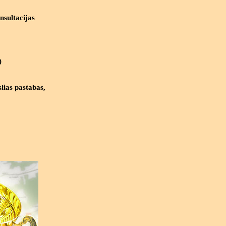
sultacijas
)
slias pastabas,