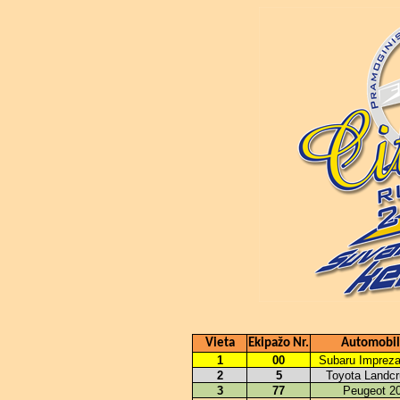
Vieta
Ekipažo Nr.
Automobil
1
00
Subaru Imprez
2
5
Toyota Landcr
3
77
Peugeot 2