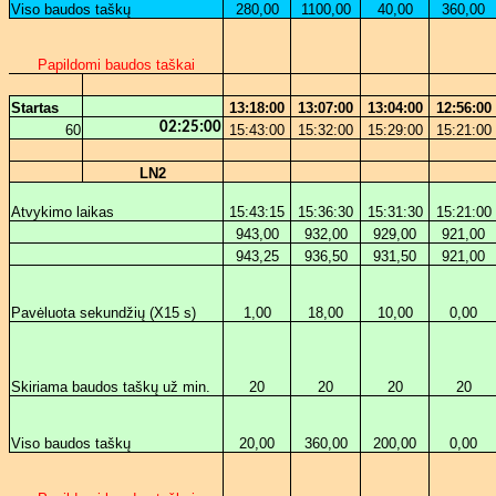
Viso baudos taškų
280,00
1100,00
40,00
360,00
Papildomi baudos taškai
Startas
13:18:00
13:07:00
13:04:00
12:56:00
02:25:00
60
15:43:00
15:32:00
15:29:00
15:21:00
LN2
Atvykimo laikas
15:43:15
15:36:30
15:31:30
15:21:00
943,00
932,00
929,00
921,00
943,25
936,50
931,50
921,00
Pavėluota sekundžių (X15 s)
1,00
18,00
10,00
0,00
Skiriama baudos taškų už min.
20
20
20
20
Viso baudos taškų
20,00
360,00
200,00
0,00