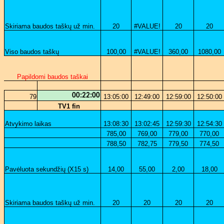
Skiriama baudos taškų už min.
20
#VALUE!
20
20
Viso baudos taškų
100,00
#VALUE!
360,00
1080,00
Papildomi baudos taškai
00:22:00
79
13:05:00
12:49:00
12:59:00
12:50:00
TV1 fin
Atvykimo laikas
13:08:30
13:02:45
12:59:30
12:54:30
785,00
769,00
779,00
770,00
788,50
782,75
779,50
774,50
Pavėluota sekundžių (X15 s)
14,00
55,00
2,00
18,00
Skiriama baudos taškų už min.
20
20
20
20