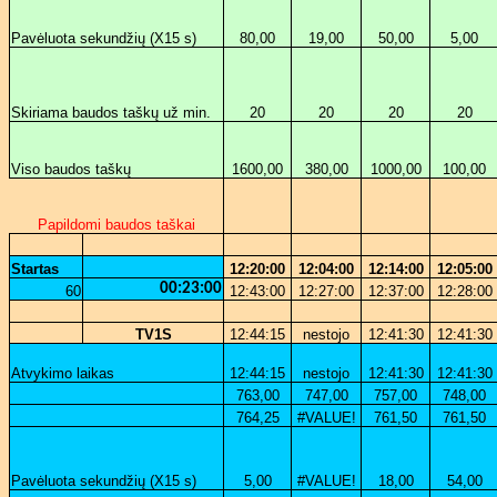
Pavėluota sekundžių (X15 s)
80,00
19,00
50,00
5,00
Skiriama baudos taškų už min.
20
20
20
20
Viso baudos taškų
1600,00
380,00
1000,00
100,00
Papildomi baudos taškai
Startas
12:20:00
12:04:00
12:14:00
12:05:00
00:23:00
60
12:43:00
12:27:00
12:37:00
12:28:00
TV1S
12:44:15
nestojo
12:41:30
12:41:30
Atvykimo laikas
12:44:15
nestojo
12:41:30
12:41:30
763,00
747,00
757,00
748,00
764,25
#VALUE!
761,50
761,50
Pavėluota sekundžių (X15 s)
5,00
#VALUE!
18,00
54,00