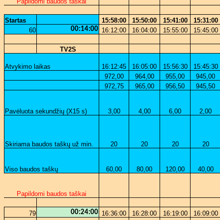
Papildomi baudos taškai
Startas
15:58:00
15:50:00
15:41:00
15:31:00
00:14:00
60
16:12:00
16:04:00
15:55:00
15:45:00
TV2S
Atvykimo laikas
16:12:45
16:05:00
15:56:30
15:45:30
972,00
964,00
955,00
945,00
972,75
965,00
956,50
945,50
Pavėluota sekundžių (X15 s)
3,00
4,00
6,00
2,00
Skiriama baudos taškų už min.
20
20
20
20
Viso baudos taškų
60,00
80,00
120,00
40,00
Papildomi baudos taškai
00:24:00
79
16:36:00
16:28:00
16:19:00
16:09:00