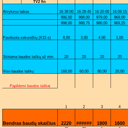
TV2 fin
Atvykimo laikas
16:38:00
16:28:45
16:20:00
16:09:15
996,00
988,00
979,00
969,00
998,00
988,75
980,00
969,25
Pavėluota sekundžių (X15 s)
8,00
3,00
4,00
1,00
Skiriama baudos taškų už min.
20
20
20
20
Viso baudos taškų
160,00
60,00
80,00
20,00
Papildomi baudos taškai
1
2
3
4
Bendras baudų skaičius
2220
######
1800
1600