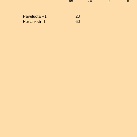
45
70
1
6
Paveluota +1
20
Per anksti -1
60