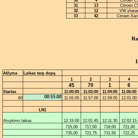
30
4
Citroen C
31
13
Citroen C
32
12
VW shara
33
42
Citroen Xan
Ra
L
Atžyma
Laikas tarp dopų
1
2
3
4
45
70
1
6
Startas
11:00:00
11:02:00
11:04:00
11:06:00
00:55:00
60
11:55:00
11:57:00
11:59:00
12:01:00
LN1
Atvykimo laikas
12:15:00
12:01:45
12:11:30
12:02:15
715,00
717,00
719,00
721,00
735,00
721,75
731,50
722,25