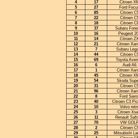
4
17
Citroen X
5
27
Ford Focu
6
85
Citroen C
7
22
Citroen C
8
18
Citroen C
9
37
Subaru Fores
10
16
Peugeot 2
11
14
Citroen Z
12
21
Citroen Xan
13
7
Subaru Leg
14
44
Citroen C
15
69
Toyota Aven
16
6
Audi A6
17
1
Citroen Xan
18
45
Citroen X
19
54
Skoda Supe
20
31
Citroen C
21
96
Citroen Xan
22
8
Ford Sierr
23
40
Citroen C3 Pi
24
10
Volvo retr
25
3
Citroen Xsa
26
11
Renault Safr
27
70
VW GOL
28
2
Citroen C
29
25
Mitsubishi La