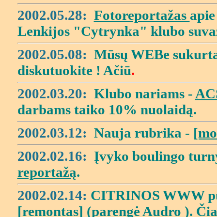
2002.05.28:
Fotoreportažas
apie
Lenkijos "Cytrynka" klubo suvaž
2002.05.08:
Mūsų WEBe sukurt
diskutuokite ! Ačiū
.
2002.03.20:
Klubo nariams -
ACS
darbams taiko 10% nuolaidą.
2002.03.12:
Nauja rubrika -
[mo
2002.02.16:
Įvyko boulingo turnyr
reportažą
.
2002.02.14:
CITRINOS WWW pusla
[remontas]
(parengė Audro ). Čia 