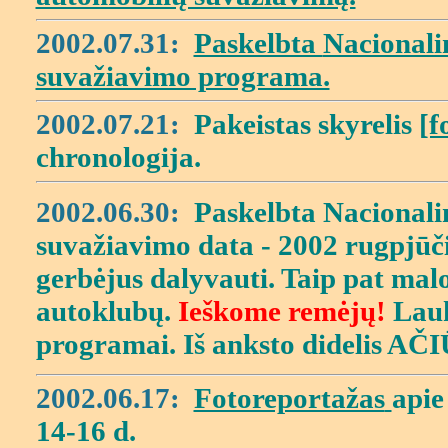
2002.07.31:
Paskelbta
Nacionali
suvažiavimo programa.
2002.07.21:
Pakeistas skyrelis
[f
chronologija.
2002.06.30:
Paskelbta Nacionali
suvažiavimo data - 2002 rugpjūči
gerbėjus dalyvauti. Taip pat malon
autoklubų.
Ieškome remėjų!
Lauk
programai. Iš anksto didelis AČ
2002.06.17:
Fotoreportažas
apie
14-16 d.