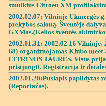
smulkius Citroën XM profilaktini
2002.02.07:
Vilniuje Ukmergės g
prekybos saloną. Šventėje dalyva
GXMas.
(Kelios šventės akimirko
2002.01.31:
2002.02.16 Vilniuje
,
Ž
68)
organizuojamas Klubo meet'as
CITRINOS TAURĖS. Visus prijau
prisijungti. Registracija ir detal
2002.01.20:
Puslapis papildytas 
(Reportažas)
.