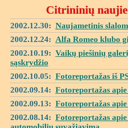
Citrininių nauji
2002.12.30:
Naujametinis slalom
2002.12.24:
Alfa Romeo klubo g
2002.10.19:
Vaikų piešinių galeri
sąskrydžio
2002.10.05:
Fotoreportažas i
š P
2002.09.14:
Fotoreportažas
apie 
2002.09.13:
Fotoreportažas
apie
2002.08.14:
Fotoreportažas api
automobilių suvažiavimą.