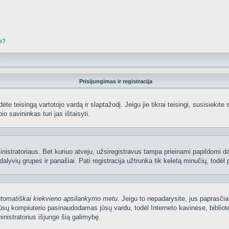
je?
Prisijungimas ir registracija
edėte teisingą vartotojo vardą ir slaptažodį. Jeigu jie tikrai teisingi, susisiekit
io savininkas turi jas ištaisyti.
nistratoriaus. Bet kuriuo atveju, užsiregistravus tampa prieinami papildomi dal
lyvių grupes ir panašiai. Pati registracija užtrunka tik keletą minučių, todėl p
utomatiškai kiekvieno apsilankymo metu
. Jeigu to nepadarysite, jus paprasčia
sų kompiuterio pasinaudodamas jūsų vardu, todėl Interneto kavinėse, bibliote
nistratorius išjungė šią galimybę.