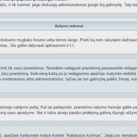
 paštu, ir tik tuomet, jeigu diskusijų administratorius įjungė šią galimybę. Tai
Rašymo veiksmai
itinkamo mygtuko forumo arba temos lange. Prieš ką nors rašydami dažniausiai
as, Jūs galite dalyvauti apklausose ir t.t.
 ištrinti tik savo pranešimus. Norėdami redaguoti pranešimą paspauskite redaga
į jūsų pranešimą, kiekvieną kartą po jo redagavimo apačioje matysite nedidel
deratorius arba administratorius, tačiau jie turi galimybę palikti žinutę, ko
 vartotojo valdymo pultą. Kai tai padarysite, pranešimo rašymo formoje galite 
tymą savo aprašyme. Net ir tokiu atveju parašo pridėjimą galimą išjungti atž
 apačioje turėtumėte matyti kortelę “Apklausos kūrimas”. Jeigu jos nematote, 