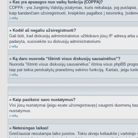
» Kas yra apsaugos nuo vaikų funkcija (COPPA)?
COPPA - yra Jungtinių Valstijų įstatymas, kuris reikalauja, jog puslapiai, 
kaip bandančiam užsiregistruoti, kreipkitės pagalbos į teisininką. Įsidėm
Į viršų
» Kodėl aš negaliu užsiregistruoti?
Gali būti, kad diskusijų administratorius užblokavo jūsų IP adresą arba užd
padaryta, susisiekite su diskusijų administratoriumi.
Į viršų
» Ką daro nuoroda “Ištrinti visus diskusijų sausainėlius”?
Nuoroda “Ištrinti visus diskusijų sausainėlius” ištrina visus phpBB progr
taip pat teikia perskaitytų pranešimų sekimo funkciją. Kartais, jeigu turi
Į viršų
» Kaip pasikeisi savo nustatymus?
Visi jūsų nustatymai (jeigu esate užsiregistravęs) saugomi duomenų bazė
nustatymus.
Į viršų
» Neteisingas laikas!
Greičiausiai nesutampa laiko juostos. Tokiu atveju keliaukite į vartotojo v