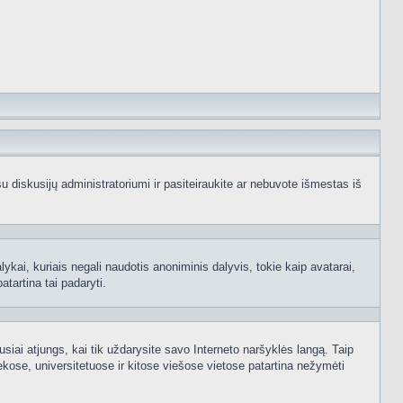
e su diskusijų administratoriumi ir pasiteiraukite ar nebuvote išmestas iš
ykai, kuriais negali naudotis anoniminis dalyvis, tokie kaip avatarai,
atartina tai padaryti.
usiai atjungs, kai tik uždarysite savo Interneto naršyklės langą. Taip
kose, universitetuose ir kitose viešose vietose patartina nežymėti