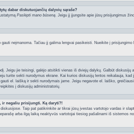
tytų dabar diskutuojančių dalyvių sąraše?
 nustatymą
Paslėpti mano būseną
. Jeigu jį įjungsite apie jūsų prisijungimus žin
uti neįmanoma. Tačiau jį galima lengvai pasikeisti. Nueikite į prisijungimo 
ažodį. Jeigu jie teisingi, galėjo atsitikti vienas iš dviejų dalykų. Galbūt disku
ju turite sekti nurodymus ekrane. Kai kurios diskusijų lentos reikalauja, kad j
e gauti el. laišką ir sekti nurodymais jame. Jeigu negavote el. laiško, greičia
eipkitės į diskusijų administratorių.
ir negaliu prisijungti. Ką daryti?!
iskusijose. Taip pat patikrinkite ar tikrai jūsų įvestas vartotojo vardas ir slap
neparašę arba ilgą laiką neaktyvūs vartotojai tiesiog pašalinami iš sistemos no