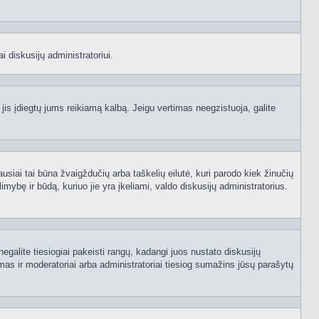
i diskusijų administratoriui.
 jis įdiegtų jums reikiamą kalbą. Jeigu vertimas neegzistuoja, galite
ausiai tai būna žvaigždučių arba taškelių eilutė, kuri parodo kiek žinučių
mybę ir būdą, kuriuo jie yra įkeliami, valdo diskusijų administratorius.
egalite tiesiogiai pakeisti rangų, kadangi juos nustato diskusijų
as ir moderatoriai arba administratoriai tiesiog sumažins jūsų parašytų