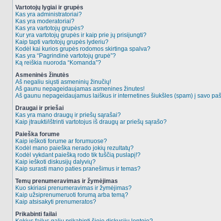
Vartotojų lygiai ir grupės
Kas yra administratoriai?
Kas yra moderatoriai?
Kas yra vartotojų grupės?
Kur yra vartotojų grupės ir kaip prie jų prisijungti?
Kaip tapti vartotojų grupės lyderiu?
Kodėl kai kurios grupės rodomos skirtinga spalva?
Kas yra “Pagrindinė vartotojų grupė”?
Ką reiškia nuoroda “Komanda”?
Asmeninės žinutės
Aš negaliu siųsti asmeninių žinučių!
Aš gaunu nepageidaujamas asmenines žinutes!
Aš gaunu nepageidaujamus laiškus ir internetines šiukšles (spam) į savo pašt
Draugai ir priešai
Kas yra mano draugų ir priešų sąrašai?
Kaip įtraukti/ištrinti vartotojus iš draugų ar priešų sąrašo?
Paieška forume
Kaip ieškoti forume ar forumuose?
Kodėl mano paieška nerado jokių rezultatų?
Kodėl vykdant paiešką rodo tik tuščią puslapį!?
Kaip ieškoti diskusijų dalyvių?
Kaip surasti mano paties pranešimus ir temas?
Temų prenumeravimas ir žymėjimas
Kuo skiriasi prenumeravimas ir žymėjimas?
Kaip užsiprenumeruoti forumą arba temą?
Kaip atsisakyti prenumeratos?
Prikabinti failai