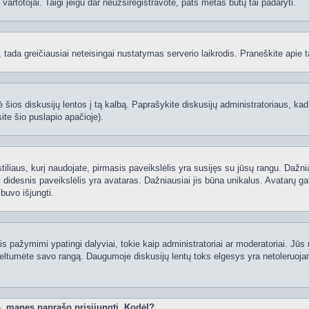
ti vartotojai. Taigi jeigu dar neužsiregistravote, pats metas būtų tai padaryti.
ą, tada greičiausiai neteisingai nustatymas serverio laikrodis. Praneškite apie ta
 šios diskusijų lentos į tą kalbą. Paprašykite diskusijų administratoriaus, kad
ite šio puslapio apačioje).
 stiliaus, kurį naudojate, pirmasis paveikslėlis yra susijęs su jūsų rangu. Dažni
 didesnis paveikslėlis yra avataras. Dažniausiai jis būna unikalus. Avatarų gali
 buvo išjungti.
 pažymimi ypatingi dalyviai, tokie kaip administratoriai ar moderatoriai. Jūs n
eltumėte savo rangą. Daugumoje diskusijų lentų toks elgesys yra netoleruojam
o, manęs paprašo prisijungti. Kodėl?