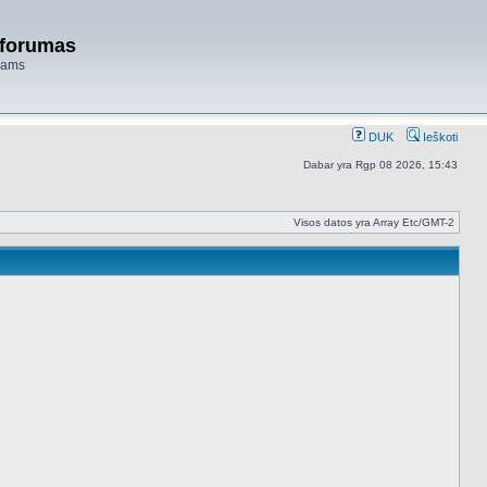
 forumas
niams
DUK
Ieškoti
Dabar yra Rgp 08 2026, 15:43
Visos datos yra Array Etc/GMT-2