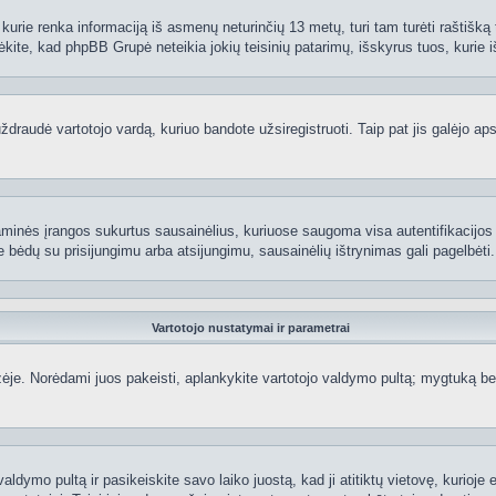
kurie renka informaciją iš asmenų neturinčių 13 metų, turi tam turėti raštišką t
ėkite, kad phpBB Grupė neteikia jokių teisinių patarimų, išskyrus tuos, kurie i
raudė vartotojo vardą, kuriuo bandote užsiregistruoti. Taip pat jis galėjo apskr
aminės įrangos sukurtus sausainėlius, kuriuose saugoma visa autentifikacijos ir
te bėdų su prisijungimu arba atsijungimu, sausainėlių ištrynimas gali pagelbėti.
Vartotojo nustatymai ir parametrai
je. Norėdami juos pakeisti, aplankykite vartotojo valdymo pultą; mygtuką beve
aldymo pultą ir pasikeiskite savo laiko juostą, kad ji atitiktų vietovę, kurioje