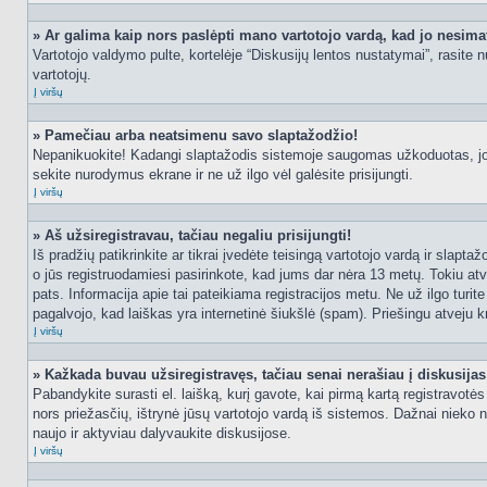
» Ar galima kaip nors paslėpti mano vartotojo vardą, kad jo nesima
Vartotojo valdymo pulte, kortelėje “Diskusijų lentos nustatymai”, rasite
vartotojų.
Į viršų
» Pamečiau arba neatsimenu savo slaptažodžio!
Nepanikuokite! Kadangi slaptažodis sistemoje saugomas užkoduotas, jo ga
sekite nurodymus ekrane ir ne už ilgo vėl galėsite prisijungti.
Į viršų
» Aš užsiregistravau, tačiau negaliu prisijungti!
Iš pradžių patikrinkite ar tikrai įvedėte teisingą vartotojo vardą ir slapt
o jūs registruodamiesi pasirinkote, kad jums dar nėra 13 metų. Tokiu atve
pats. Informacija apie tai pateikiama registracijos metu. Ne už ilgo turit
pagalvojo, kad laiškas yra internetinė šiukšlė (spam). Priešingu atveju kr
Į viršų
» Kažkada buvau užsiregistravęs, tačiau senai nerašiau į diskusijas, 
Pabandykite surasti el. laišką, kurį gavote, kai pirmą kartą registravotės d
nors priežasčių, ištrynė jūsų vartotojo vardą iš sistemos. Dažnai nieko 
naujo ir aktyviau dalyvaukite diskusijose.
Į viršų