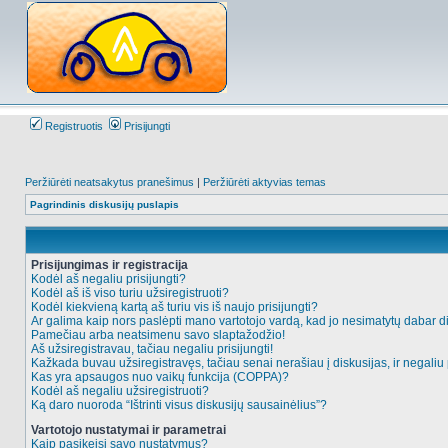
Registruotis
Prisijungti
Peržiūrėti neatsakytus pranešimus
|
Peržiūrėti aktyvias temas
Pagrindinis diskusijų puslapis
Prisijungimas ir registracija
Kodėl aš negaliu prisijungti?
Kodėl aš iš viso turiu užsiregistruoti?
Kodėl kiekvieną kartą aš turiu vis iš naujo prisijungti?
Ar galima kaip nors paslėpti mano vartotojo vardą, kad jo nesimatytų dabar d
Pamečiau arba neatsimenu savo slaptažodžio!
Aš užsiregistravau, tačiau negaliu prisijungti!
Kažkada buvau užsiregistravęs, tačiau senai nerašiau į diskusijas, ir negaliu p
Kas yra apsaugos nuo vaikų funkcija (COPPA)?
Kodėl aš negaliu užsiregistruoti?
Ką daro nuoroda “Ištrinti visus diskusijų sausainėlius”?
Vartotojo nustatymai ir parametrai
Kaip pasikeisi savo nustatymus?