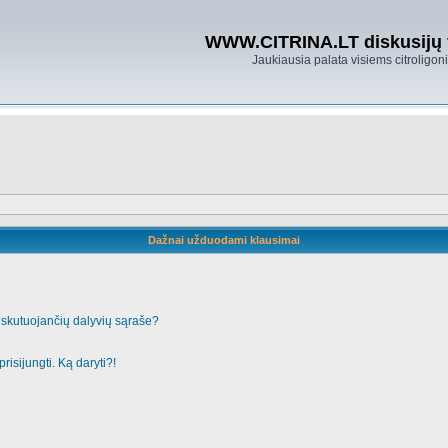
WWW.CITRINA.LT diskusijų
Jaukiausia palata visiems citroligo
Dažnai užduodami klausimai
iskutuojančių dalyvių sąraše?
risijungti. Ką daryti?!