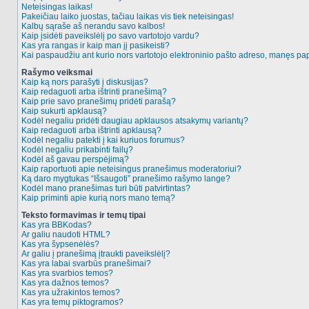
Neteisingas laikas!
Pakeičiau laiko juostas, tačiau laikas vis tiek neteisingas!
Kalbų sąraše aš nerandu savo kalbos!
Kaip įsidėti paveikslėlį po savo vartotojo vardu?
Kas yra rangas ir kaip man jį pasikeisti?
Kai paspaudžiu ant kurio nors vartotojo elektroninio pašto adreso, manęs pap
Rašymo veiksmai
Kaip ką nors parašyti į diskusijas?
Kaip redaguoti arba ištrinti pranešimą?
Kaip prie savo pranešimų pridėti parašą?
Kaip sukurti apklausą?
Kodėl negaliu pridėti daugiau apklausos atsakymų variantų?
Kaip redaguoti arba ištrinti apklausą?
Kodėl negaliu patekti į kai kuriuos forumus?
Kodėl negaliu prikabinti failų?
Kodėl aš gavau perspėjimą?
Kaip raportuoti apie neteisingus pranešimus moderatoriui?
Ką daro mygtukas “Išsaugoti” pranešimo rašymo lange?
Kodėl mano pranešimas turi būti patvirtintas?
Kaip priminti apie kurią nors mano temą?
Teksto formavimas ir temų tipai
Kas yra BBKodas?
Ar galiu naudoti HTML?
Kas yra šypsenėlės?
Ar galiu į pranešimą įtraukti paveikslėlį?
Kas yra labai svarbūs pranešimai?
Kas yra svarbios temos?
Kas yra dažnos temos?
Kas yra užrakintos temos?
Kas yra temų piktogramos?