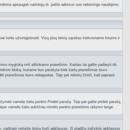
p bandoma apsaugoti vartotojų el. pašto adresus nuo neteisingo naudojimo.
 turite užsiregistruoti. Visų jūsų teisių sąrašas kiekviename forume ir
vimo mygtuką virš atitinkamo pranešimo. Kartais tai galite padaryti tik
į teksto bloką, kuriame bus parašyta kiek kartų pranešimas buvo
dėl pranešimas buvo redaguotas. Taip pat reikėtų žinoti, kad paprasti
pažymėti varnelę šalia punkto
Pridėti parašą
. Taip pat galite pridėti parašą
ymėjus varnelę šalia aukščiau minėto punkto pranešimo rašymo lange.
vadinasi neturite teisių kurti apklausas. Iš pradžių įrašykite apklausos