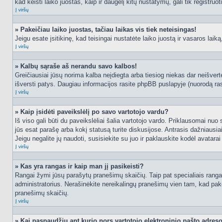
kad keisti laiko juostas, kaip ir daugelį kitų nustatymų, gali tik registruo
Į viršų
» Pakeičiau laiko juostas, tačiau laikas vis tiek neteisingas!
Jeigu esate įsitikinę, kad teisingai nustatėte laiko juostą ir vasaros laik
Į viršų
» Kalbų sąraše aš nerandu savo kalbos!
Greičiausiai jūsų norima kalba neįdiegta arba tiesiog niekas dar neišvertė
išversti patys. Daugiau informacijos rasite phpBB puslapyje (nuorodą ras
Į viršų
» Kaip įsidėti paveikslėlį po savo vartotojo vardu?
Iš viso gali būti du paveikslėliai šalia vartotojo vardo. Priklausomai nuo
jūs esat parašę arba kokį statusą turite diskusijose. Antrasis dažniausiai
Jeigu negalite jų naudoti, susisiekite su juo ir paklauskite kodėl avatarai
Į viršų
» Kas yra rangas ir kaip man jį pasikeisti?
Rangai žymi jūsų parašytų pranešimų skaičių. Taip pat specialiais rangais
administratorius. Nerašinėkite nereikalingų pranešimų vien tam, kad pak
pranešimų skaičių.
Į viršų
» Kai paspaudžiu ant kurio nors vartotojo elektroninio pašto adres