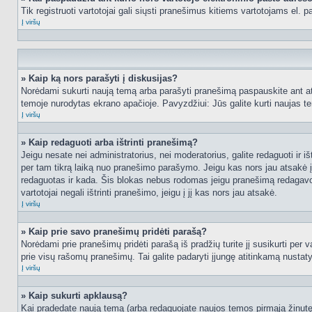
Tik registruoti vartotojai gali siųsti pranešimus kitiems vartotojams el.
Į viršų
» Kaip ką nors parašyti į diskusijas?
Norėdami sukurti naują temą arba parašyti pranešimą paspauskite ant at
temoje nurodytas ekrano apačioje. Pavyzdžiui: Jūs galite kurti naujas tem
Į viršų
» Kaip redaguoti arba ištrinti pranešimą?
Jeigu nesate nei administratorius, nei moderatorius, galite redaguoti ir
per tam tikrą laiką nuo pranešimo parašymo. Jeigu kas nors jau atsakė 
redaguotas ir kada. Šis blokas nebus rodomas jeigu pranešimą redagavo mo
vartotojai negali ištrinti pranešimo, jeigu į jį kas nors jau atsakė.
Į viršų
» Kaip prie savo pranešimų pridėti parašą?
Norėdami prie pranešimų pridėti parašą iš pradžių turite jį susikurti per
prie visų rašomų pranešimų. Tai galite padaryti įjungę atitinkamą nusta
Į viršų
» Kaip sukurti apklausą?
Kai pradedate naują temą (arba redaguojate naujos temos pirmąją žinutę),