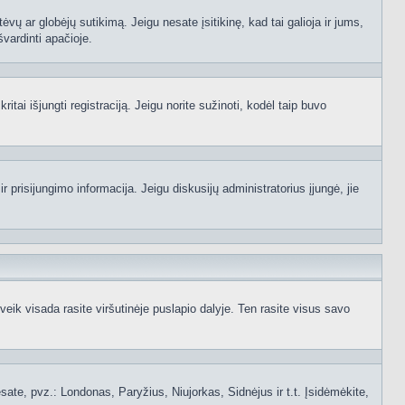
ėvų ar globėjų sutikimą. Jeigu nesate įsitikinę, kad tai galioja ir jums,
švardinti apačioje.
itai išjungti registraciją. Jeigu norite sužinoti, kodėl taip buvo
 prisijungimo informacija. Jeigu diskusijų administratorius įjungė, jie
ik visada rasite viršutinėje puslapio dalyje. Ten rasite visus savo
 esate, pvz.: Londonas, Paryžius, Niujorkas, Sidnėjus ir t.t. Įsidėmėkite,