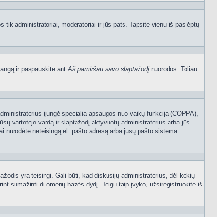
os tik administratoriai, moderatoriai ir jūs pats. Tapsite vienu iš paslėptų
langą ir paspauskite ant
Aš pamiršau savo slaptažodį
nuorodos. Toliau
sijų administratorius įjungė specialią apsaugos nuo vaikų funkciją (COPPA),
ūsų vartotojo vardą ir slaptažodį aktyvuotų administratorius arba jūs
usiai nurodėte neteisingą el. pašto adresą arba jūsų pašto sistema
tažodis yra teisingi. Gali būti, kad diskusijų administratorius, dėl kokių
rint sumažinti duomenų bazės dydį. Jeigu taip įvyko, užsiregistruokite iš