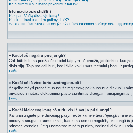
Kokius failus galiu prikabinti šioje diskusijų lentoje?
Kaip surasti visus mano prikabintus failus?
Informacija apie phpBB 3
Kas parašė šią diskusijų lentą?
Kodėl diskusijose nėra galimybės X?
Su kuo turėčiau susisiekti dėl įžeidžiančios informacijos šioje diskusijų lento
» Kodėl aš negaliu prisijungti?
Gali būti keletas priežasčių kodėl taip yra. Iš pradžių įsitikinkite, kad įv
diskusijų. Taip pat gali būti, kad iškilo kokių nors techninių bėdų ir puslap
Į viršų
» Kodėl aš iš viso turiu užsiregistruoti?
Ar galite rašyti pranešimus neužsiregistravę priklauso nuo diskusijų admi
privačios žinutės, elektroninio pašto siuntimas draugam, prisijungimas į da
Į viršų
» Kodėl kiekvieną kartą aš turiu vis iš naujo prisijungti?
Kai prisijungiate prie diskusijų pažymėkite varnelę ties
Prijungti mane a
padaryta saugumo sumetimais, kad kitas asmuo negalėtų prisijungti iš jū
minėtos varneles. Jeigu nematote minėto punkto, vadinasi diskusijų admi
Į viršų