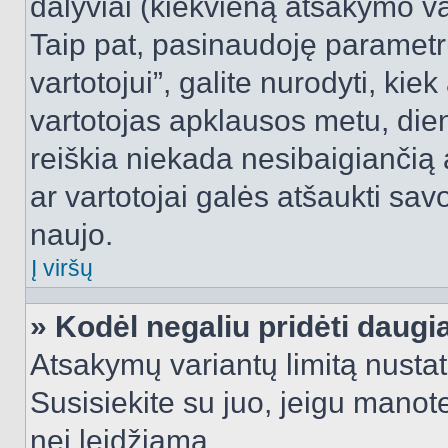
dalyviai (kiekvieną atsakymo var
Taip pat, pasinaudoję parametr
vartotojui”, galite nurodyti, kie
vartotojas apklausos metu, dien
reiškia niekada nesibaigiančią a
ar vartotojai galės atšaukti sav
naujo.
Į viršų
» Kodėl negaliu pridėti daug
Atsakymų variantų limitą nustat
Susisiekite su juo, jeigu manot
nei leidžiama.