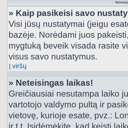
Vartotoj
» Kaip pasikeisi savo nusta
Visi jūsų nustatymai (jeigu es
bazėje. Norėdami juos pakeisti,
mygtuką beveik visada rasite vi
visus savo nustatymus.
Į viršų
» Neteisingas laikas!
Greičiausiai nesutampa laiko juo
vartotojo valdymo pultą ir pasike
vietovę, kurioje esate, pvz.: L
ir t.t. Įsidėmėkite, kad keisti lai