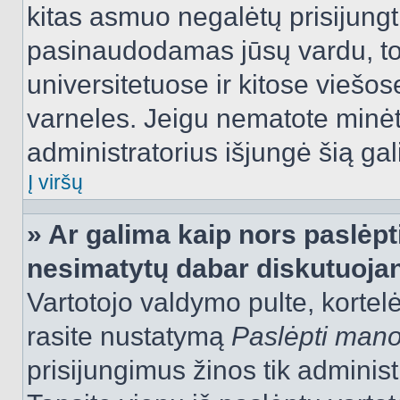
kitas asmuo negalėtų prisijungt
pasinaudodamas jūsų vardu, tod
universitetuose ir kitose viešo
varneles. Jeigu nematote minėt
administratorius išjungė šią ga
Į viršų
» Ar galima kaip nors paslėpt
nesimatytų dabar diskutuojan
Vartotojo valdymo pulte, kortelė
rasite nustatymą
Paslėpti man
prisijungimus žinos tik administr