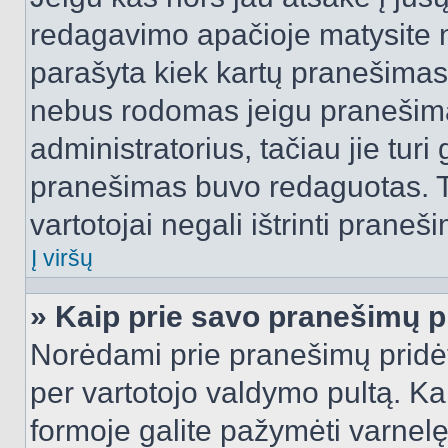
redagavimo apačioje matysite n
parašyta kiek kartų pranešimas
nebus rodomas jeigu pranešim
administratorius, tačiau jie turi
pranešimas buvo redaguotas. Tai
vartotojai negali ištrinti praneši
Į viršų
» Kaip prie savo pranešimų p
Norėdami prie pranešimų pridėti 
per vartotojo valdymo pultą. Ka
formoje galite pažymėti varnel