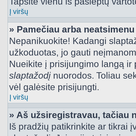
Tapsite vienu iš paslėptų vartot
Į viršų
» Pamečiau arba neatsimenu 
Nepanikuokite! Kadangi slapt
užkoduotas, jo gauti neįmanoma.
Nueikite į prisijungimo langą i
slaptažodį
nuorodos. Toliau sek
vėl galėsite prisijungti.
Į viršų
» Aš užsiregistravau, tačiau n
Iš pradžių patikrinkite ar tikrai 