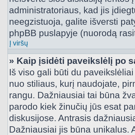
administratoriaus, kad jis įdie
neegzistuoja, galite išversti pa
phpBB puslapyje (nuorodą rasit
Į viršų
» Kaip įsidėti paveikslėlį po 
Iš viso gali būti du paveikslėlia
nuo stiliaus, kurį naudojate, pi
rangu. Dažniausiai tai būna žvai
parodo kiek žinučių jūs esat pa
diskusijose. Antrasis dažniausia
Dažniausiai jis būna unikalus. 