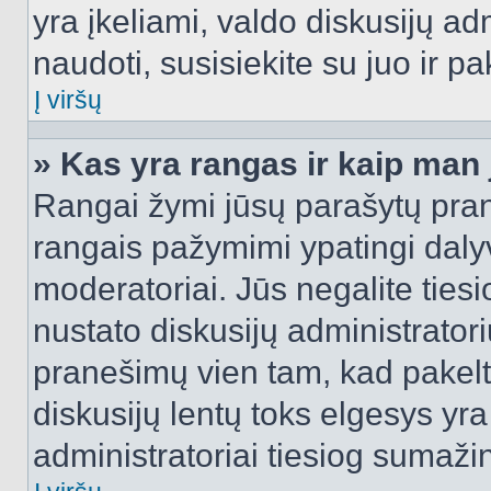
yra įkeliami, valdo diskusijų ad
naudoti, susisiekite su juo ir pa
Į viršų
» Kas yra rangas ir kaip man j
Rangai žymi jūsų parašytų prane
rangais pažymimi ypatingi dalyvi
moderatoriai. Jūs negalite tiesi
nustato diskusijų administrator
pranešimų vien tam, kad pake
diskusijų lentų toks elgesys yr
administratoriai tiesiog sumaži