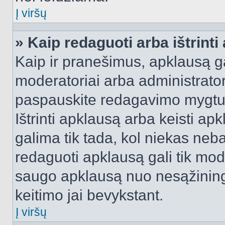
Į viršų
» Kaip redaguoti arba ištrint
Kaip ir pranešimus, apklausą gal
moderatoriai arba administrato
paspauskite redagavimo mygtu
Ištrinti apklausą arba keisti a
galima tik tada, kol niekas neba
redaguoti apklausą gali tik mode
saugo apklausą nuo nesąžinin
keitimo jai bevykstant.
Į viršų