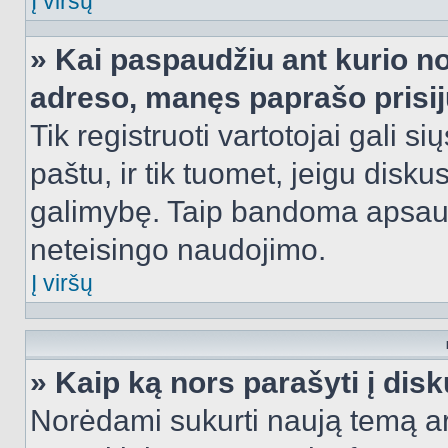
Į viršų
» Kai paspaudžiu ant kurio no
adreso, manęs paprašo prisij
Tik registruoti vartotojai gali s
paštu, ir tik tuomet, jeigu disku
galimybę. Taip bandoma apsaugo
neteisingo naudojimo.
Į viršų
» Kaip ką nors parašyti į dis
Norėdami sukurti naują temą a