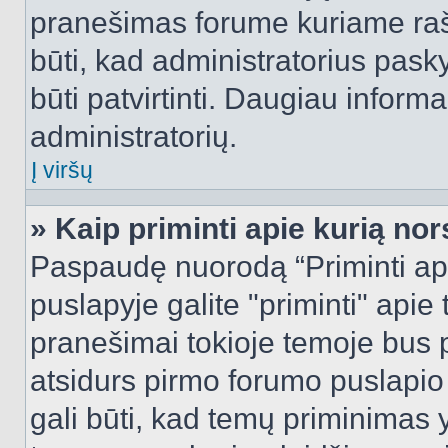
pranešimas forume kuriame rašote
būti, kad administratorius pasky
būti patvirtinti. Daugiau inform
administratorių.
Į viršų
» Kaip priminti apie kurią n
Paspaudę nuorodą “Priminti ap
puslapyje galite "priminti" apie
pranešimai tokioje temoje bus p
atsidurs pirmo forumo puslapio
gali būti, kad temų priminimas 