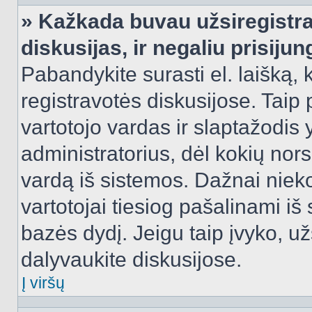
» Kažkada buvau užsiregistra
diskusijas, ir negaliu prisijun
Pabandykite surasti el. laišką, 
registravotės diskusijose. Taip p
vartotojo vardas ir slaptažodis y
administratorius, dėl kokių nors
vardą iš sistemos. Dažnai niek
vartotojai tiesiog pašalinami i
bazės dydį. Jeigu taip įvyko, užs
dalyvaukite diskusijose.
Į viršų