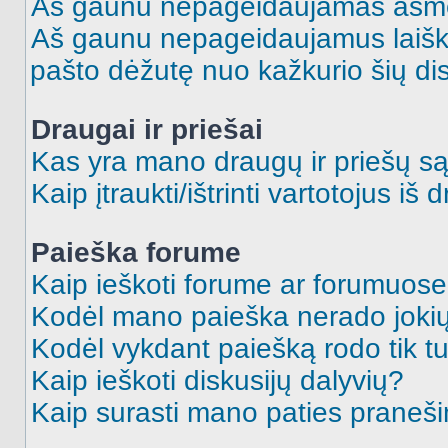
Aš gaunu nepageidaujamas asme
Aš gaunu nepageidaujamus laiškus
pašto dėžutę nuo kažkurio šių dis
Draugai ir priešai
Kas yra mano draugų ir priešų są
Kaip įtraukti/ištrinti vartotojus i
Paieška forume
Kaip ieškoti forume ar forumuos
Kodėl mano paieška nerado jokių
Kodėl vykdant paiešką rodo tik tu
Kaip ieškoti diskusijų dalyvių?
Kaip surasti mano paties praneš