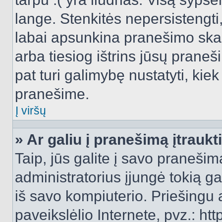
lange. Stenkitės nepersistengti
labai apsunkina pranešimo skai
arba tiesiog ištrins jūsų praneš
pat turi galimybę nustatyti, ki
pranešime.
Į viršų
» Ar galiu į pranešimą įtraukt
Taip, jūs galite į savo pranešimą
administratorius įjungė tokią gal
iš savo kompiuterio. Priešingu a
paveikslėlio Internete, pvz.: 