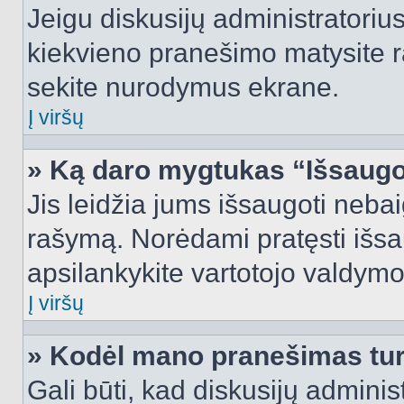
Jeigu diskusijų administratorius
kiekvieno pranešimo matysite r
sekite nurodymus ekrane.
Į viršų
» Ką daro mygtukas “Išsaugo
Jis leidžia jums išsaugoti nebai
rašymą. Norėdami pratęsti išs
apsilankykite vartotojo valdymo
Į viršų
» Kodėl mano pranešimas turi
Gali būti, kad diskusijų admini