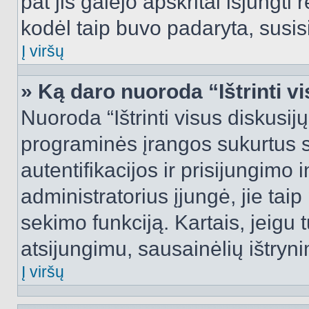
pat jis galėjo apskritai išjungti 
kodėl taip buvo padaryta, susisi
Į viršų
» Ką daro nuoroda “Ištrinti v
Nuoroda “Ištrinti visus diskusij
programinės įrangos sukurtus 
autentifikacijos ir prisijungimo 
administratorius įjungė, jie tai
sekimo funkciją. Kartais, jeigu 
atsijungimu, sausainėlių ištryni
Į viršų