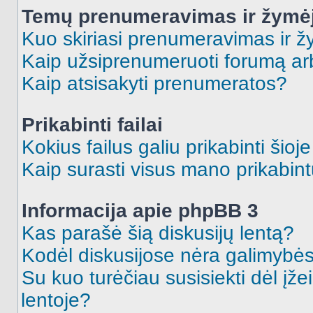
Temų prenumeravimas ir žymė
Kuo skiriasi prenumeravimas ir 
Kaip užsiprenumeruoti forumą a
Kaip atsisakyti prenumeratos?
Prikabinti failai
Kokius failus galiu prikabinti šioj
Kaip surasti visus mano prikabint
Informacija apie phpBB 3
Kas parašė šią diskusijų lentą?
Kodėl diskusijose nėra galimybė
Su kuo turėčiau susisiekti dėl įže
lentoje?