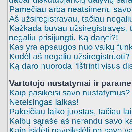
Pamečiau arba neatsimenu savo 
Aš užsiregistravau, tačiau negaliu 
Kažkada buvau užsiregistravęs, ta
negaliu prisijungti. Ką daryti?!
Kas yra apsaugos nuo vaikų fun
Kodėl aš negaliu užsiregistruoti?
Ką daro nuoroda “Ištrinti visus di
Vartotojo nustatymai ir parame
Kaip pasikeisi savo nustatymus?
Neteisingas laikas!
Pakeičiau laiko juostas, tačiau lai
Kalbų sąraše aš nerandu savo ka
Kaip įsidėti paveikslėlį po savo v