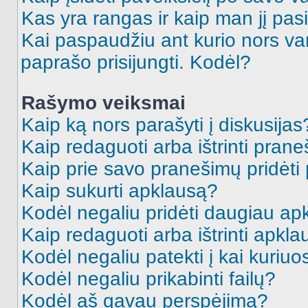
Kas yra rangas ir kaip man jį pasi
Kai paspaudžiu ant kurio nors va
paprašo prisijungti. Kodėl?
Rašymo veiksmai
Kaip ką nors parašyti į diskusijas
Kaip redaguoti arba ištrinti pran
Kaip prie savo pranešimų pridėti
Kaip sukurti apklausą?
Kodėl negaliu pridėti daugiau a
Kaip redaguoti arba ištrinti apkl
Kodėl negaliu patekti į kai kuriu
Kodėl negaliu prikabinti failų?
Kodėl aš gavau perspėjimą?