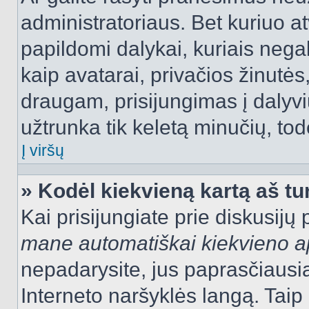
administratoriaus. Bet kuriuo a
papildomi dalykai, kuriais negal
kaip avatarai, privačios žinutės
draugam, prisijungimas į dalyvių
užtrunka tik keletą minučių, todė
Į viršų
» Kodėl kiekvieną kartą aš tur
Kai prisijungiate prie diskusijų
mane automatiškai kiekvieno 
nepadarysite, jus paprasčiausiai
Interneto naršyklės langą. Ta