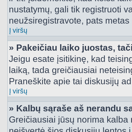
nustatymų, gali tik registruoti va
neužsiregistravote, pats metas b
Į viršų
» Pakeičiau laiko juostas, tač
Jeigu esate įsitikinę, kad teisin
laiką, tada greičiausiai neteisi
Praneškite apie tai diskusijų ad
Į viršų
» Kalbų sąraše aš nerandu s
Greičiausiai jūsų norima kalba 
neišvertė šios diskusijų lentos 