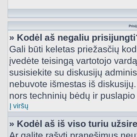
Prisi
» Kodėl aš negaliu prisijungti
Gali būti keletas priežasčių kodė
įvedėte teisingą vartotojo vardą i
susisiekite su diskusijų administ
nebuvote išmestas iš diskusijų. T
nors techninių bėdų ir puslapio s
Į viršų
» Kodėl aš iš viso turiu užsir
Ar galite rašyti pranešimus neu