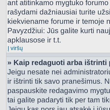
ant atitinkamo mygtuko forumo 
rašydami dažniausiai turite užsi
kiekviename forume ir temoje 
Pavyzdžiui: Jūs galite kurti nau
apklausose ir t.t.
Į viršų
» Kaip redaguoti arba ištrint
Jeigu nesate nei administratori
ir ištrinti tik savo pranešimus
paspauskite redagavimo mygtuk
tai galite padaryti tik per tam 
Jeigu kas nors jau atsakė į jūs