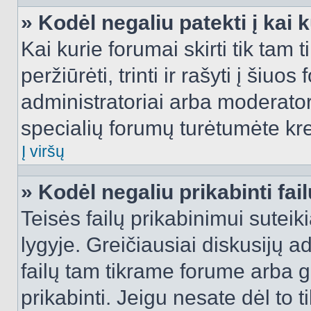
» Kodėl negaliu patekti į kai
Kai kurie forumai skirti tik tam 
peržiūrėti, trinti ir rašyti į ši
administratoriai arba moderatori
specialių forumų turėtumėte krei
Į viršų
» Kodėl negaliu prikabinti fai
Teisės failų prikabinimui sutei
lygyje. Greičiausiai diskusijų ad
failų tam tikrame forume arba ga
prikabinti. Jeigu nesate dėl to t