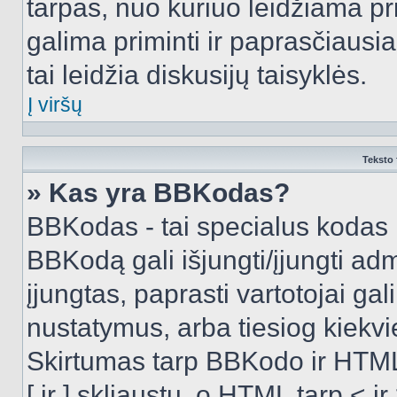
tarpas, nuo kuriuo leidžiama pr
galima priminti ir paprasčiausiai 
tai leidžia diskusijų taisyklės.
Į viršų
Teksto 
» Kas yra BBKodas?
BBKodas - tai specialus kodas 
BBKodą gali išjungti/įjungti ad
įjungtas, paprasti vartotojai gali 
nustatymus, arba tiesiog kiek
Skirtumas tarp BBKodo ir HTML
[ ir ] skliaustų, o HTML tarp <