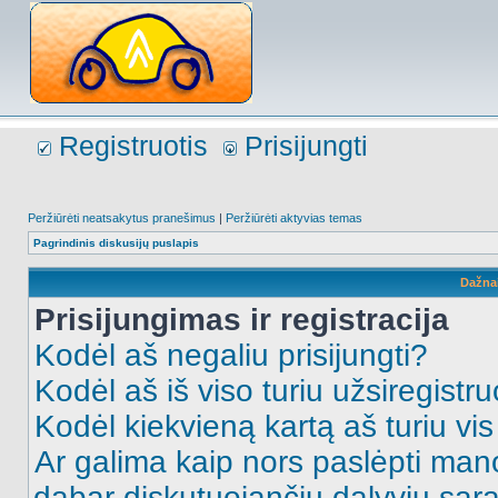
Registruotis
Prisijungti
Peržiūrėti neatsakytus pranešimus
|
Peržiūrėti aktyvias temas
Pagrindinis diskusijų puslapis
Dažna
Prisijungimas ir registracija
Kodėl aš negaliu prisijungti?
Kodėl aš iš viso turiu užsiregistru
Kodėl kiekvieną kartą aš turiu vis 
Ar galima kaip nors paslėpti man
dabar diskutuojančių dalyvių sąr