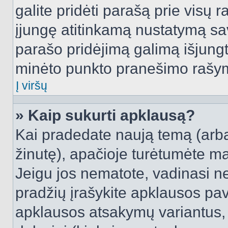
galite pridėti parašą prie visų 
įjungę atitinkamą nustatymą sa
parašo pridėjimą galimą išjung
minėto punkto pranešimo rašy
Į viršų
» Kaip sukurti apklausą?
Kai pradedate naują temą (arb
žinutę), apačioje turėtumėte ma
Jeigu jos nematote, vadinasi net
pradžių įrašykite apklausos pav
apklausos atsakymų variantus,