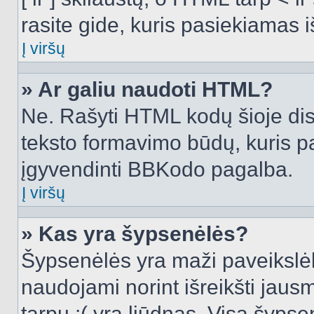
rasite gide, kuris pasiekiamas
Į viršų
» Ar galiu naudoti HTML?
Ne. Rašyti HTML kodų šioje dis
teksto formavimo būdų, kuris 
įgyvendinti BBKodo pagalba.
Į viršų
» Kas yra šypsenėlės?
Šypsenėlės yra maži paveikslėl
naudojami norint išreikšti jausm
tarpu :( yra liūdnas. Visą šyps