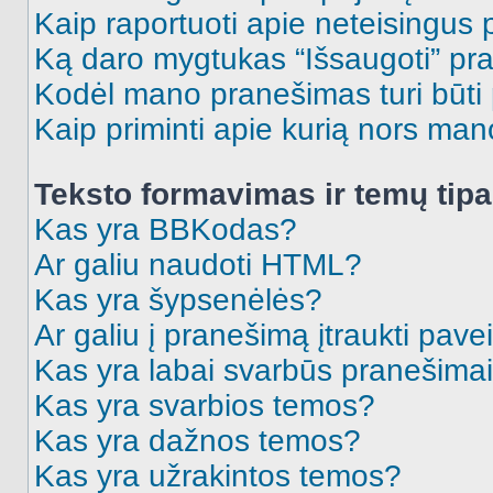
Kaip raportuoti apie neteisingus
Ką daro mygtukas “Išsaugoti” p
Kodėl mano pranešimas turi būti p
Kaip priminti apie kurią nors ma
Teksto formavimas ir temų tipa
Kas yra BBKodas?
Ar galiu naudoti HTML?
Kas yra šypsenėlės?
Ar galiu į pranešimą įtraukti pavei
Kas yra labai svarbūs pranešima
Kas yra svarbios temos?
Kas yra dažnos temos?
Kas yra užrakintos temos?