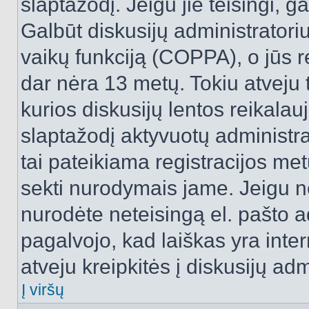
slaptažodį. Jeigu jie teisingi, ga
Galbūt diskusijų administrator
vaikų funkciją (COPPA), o jūs r
dar nėra 13 metų. Tokiu atveju 
kurios diskusijų lentos reikalauj
slaptažodį aktyvuotų administra
tai pateikiama registracijos metu.
sekti nurodymais jame. Jeigu ne
nurodėte neteisingą el. pašto 
pagalvojo, kad laiškas yra inte
atveju kreipkitės į diskusijų adm
Į viršų