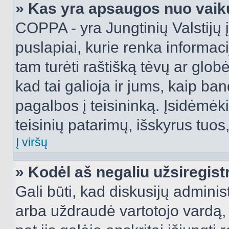
» Kas yra apsaugos nuo vaik
COPPA - yra Jungtinių Valstijų į
puslapiai, kurie renka informac
tam turėti raštišką tėvų ar globė
kad tai galioja ir jums, kaip ba
pagalbos į teisininką. Įsidėmėk
teisinių patarimų, išskyrus tuos,
Į viršų
» Kodėl aš negaliu užsiregist
Gali būti, kad diskusijų admini
arba uždraudė vartotojo vardą, 