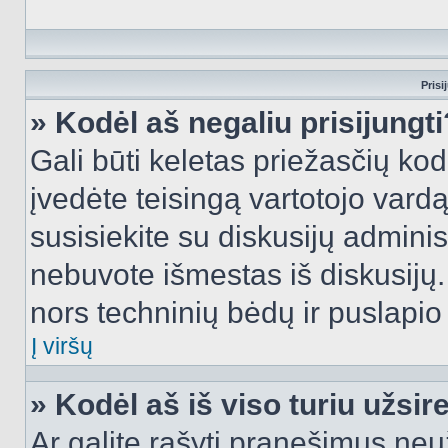
Prisi
» Kodėl aš negaliu prisijungti
Gali būti keletas priežasčių kodė
įvedėte teisingą vartotojo vardą i
susisiekite su diskusijų administ
nebuvote išmestas iš diskusijų. T
nors techninių bėdų ir puslapio s
Į viršų
» Kodėl aš iš viso turiu užsir
Ar galite rašyti pranešimus neu