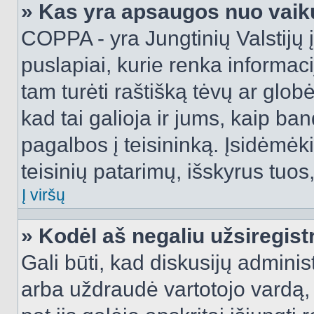
» Kas yra apsaugos nuo vaik
COPPA - yra Jungtinių Valstijų į
puslapiai, kurie renka informac
tam turėti raštišką tėvų ar globė
kad tai galioja ir jums, kaip ba
pagalbos į teisininką. Įsidėmėk
teisinių patarimų, išskyrus tuos,
Į viršų
» Kodėl aš negaliu užsiregist
Gali būti, kad diskusijų admini
arba uždraudė vartotojo vardą, 