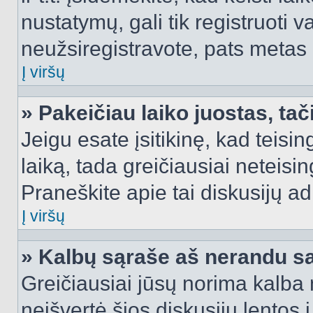
nustatymų, gali tik registruoti va
neužsiregistravote, pats metas b
Į viršų
» Pakeičiau laiko juostas, tač
Jeigu esate įsitikinę, kad teisin
laiką, tada greičiausiai neteisi
Praneškite apie tai diskusijų ad
Į viršų
» Kalbų sąraše aš nerandu s
Greičiausiai jūsų norima kalba 
neišvertė šios diskusijų lentos 