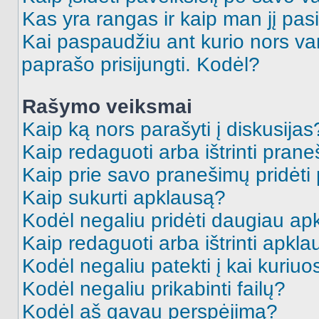
Kas yra rangas ir kaip man jį pasi
Kai paspaudžiu ant kurio nors va
paprašo prisijungti. Kodėl?
Rašymo veiksmai
Kaip ką nors parašyti į diskusijas
Kaip redaguoti arba ištrinti pran
Kaip prie savo pranešimų pridėti
Kaip sukurti apklausą?
Kodėl negaliu pridėti daugiau a
Kaip redaguoti arba ištrinti apkl
Kodėl negaliu patekti į kai kuriu
Kodėl negaliu prikabinti failų?
Kodėl aš gavau perspėjimą?