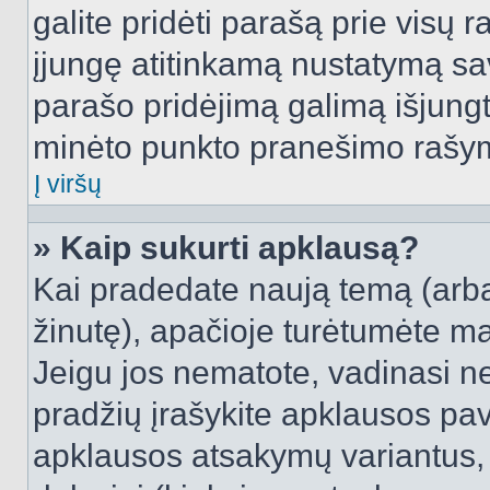
galite pridėti parašą prie visų 
įjungę atitinkamą nustatymą sa
parašo pridėjimą galimą išjung
minėto punkto pranešimo rašy
Į viršų
» Kaip sukurti apklausą?
Kai pradedate naują temą (arb
žinutę), apačioje turėtumėte ma
Jeigu jos nematote, vadinasi net
pradžių įrašykite apklausos pav
apklausos atsakymų variantus,