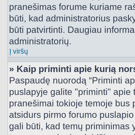
pranešimas forume kuriame rašote
būti, kad administratorius pasky
būti patvirtinti. Daugiau inform
administratorių.
Į viršų
» Kaip priminti apie kurią n
Paspaudę nuorodą “Priminti ap
puslapyje galite "priminti" apie
pranešimai tokioje temoje bus p
atsidurs pirmo forumo puslapio
gali būti, kad temų priminimas 