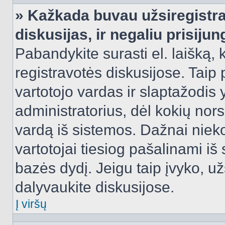
» Kažkada buvau užsiregistra
diskusijas, ir negaliu prisijun
Pabandykite surasti el. laišką, 
registravotės diskusijose. Taip p
vartotojo vardas ir slaptažodis y
administratorius, dėl kokių nors
vardą iš sistemos. Dažnai niek
vartotojai tiesiog pašalinami i
bazės dydį. Jeigu taip įvyko, užs
dalyvaukite diskusijose.
Į viršų