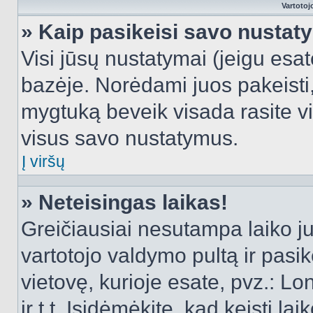
Vartotoj
» Kaip pasikeisi savo nusta
Visi jūsų nustatymai (jeigu es
bazėje. Norėdami juos pakeisti,
mygtuką beveik visada rasite vi
visus savo nustatymus.
Į viršų
» Neteisingas laikas!
Greičiausiai nesutampa laiko juo
vartotojo valdymo pultą ir pasike
vietovę, kurioje esate, pvz.: L
ir t.t. Įsidėmėkite, kad keisti lai