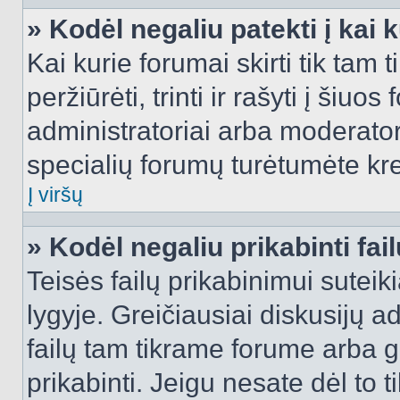
» Kodėl negaliu patekti į kai
Kai kurie forumai skirti tik tam 
peržiūrėti, trinti ir rašyti į ši
administratoriai arba moderatori
specialių forumų turėtumėte krei
Į viršų
» Kodėl negaliu prikabinti fai
Teisės failų prikabinimui sutei
lygyje. Greičiausiai diskusijų ad
failų tam tikrame forume arba ga
prikabinti. Jeigu nesate dėl to t