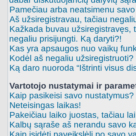
Pamečiau arba neatsimenu savo 
Aš užsiregistravau, tačiau negaliu 
Kažkada buvau užsiregistravęs, ta
negaliu prisijungti. Ką daryti?!
Kas yra apsaugos nuo vaikų fun
Kodėl aš negaliu užsiregistruoti?
Ką daro nuoroda “Ištrinti visus di
Vartotojo nustatymai ir parame
Kaip pasikeisi savo nustatymus?
Neteisingas laikas!
Pakeičiau laiko juostas, tačiau lai
Kalbų sąraše aš nerandu savo ka
Kaip įsidėti paveikslėlį po savo v