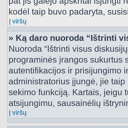
pat jis galėjo apskritai išjungti 
kodėl taip buvo padaryta, susisi
Į viršų
» Ką daro nuoroda “Ištrinti v
Nuoroda “Ištrinti visus diskusij
programinės įrangos sukurtus 
autentifikacijos ir prisijungimo 
administratorius įjungė, jie tai
sekimo funkciją. Kartais, jeigu 
atsijungimu, sausainėlių ištryni
Į viršų