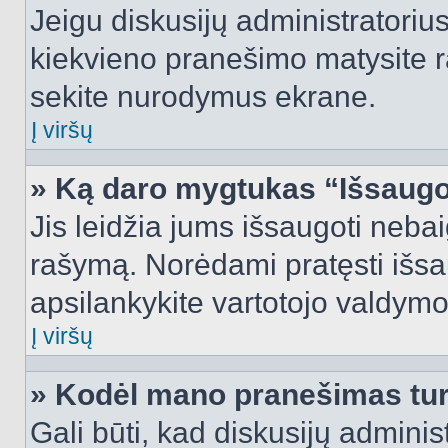
Jeigu diskusijų administratorius
kiekvieno pranešimo matysite r
sekite nurodymus ekrane.
Į viršų
» Ką daro mygtukas “Išsaugo
Jis leidžia jums išsaugoti nebai
rašymą. Norėdami pratęsti išs
apsilankykite vartotojo valdymo
Į viršų
» Kodėl mano pranešimas turi
Gali būti, kad diskusijų admini