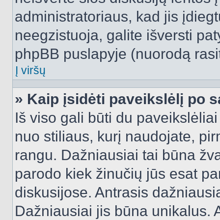
administratoriaus, kad jis įdie
neegzistuoja, galite išversti pa
phpBB puslapyje (nuorodą rasit
Į viršų
» Kaip įsidėti paveikslėlį po 
Iš viso gali būti du paveikslėlia
nuo stiliaus, kurį naudojate, pi
rangu. Dažniausiai tai būna žvai
parodo kiek žinučių jūs esat pa
diskusijose. Antrasis dažniausia
Dažniausiai jis būna unikalus. 