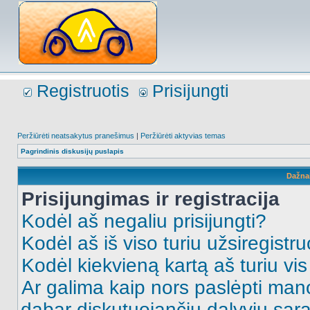
Registruotis
Prisijungti
Peržiūrėti neatsakytus pranešimus
|
Peržiūrėti aktyvias temas
Pagrindinis diskusijų puslapis
Dažna
Prisijungimas ir registracija
Kodėl aš negaliu prisijungti?
Kodėl aš iš viso turiu užsiregistru
Kodėl kiekvieną kartą aš turiu vis 
Ar galima kaip nors paslėpti man
dabar diskutuojančių dalyvių sąr