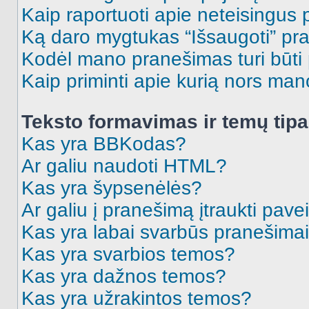
Kaip raportuoti apie neteisingus
Ką daro mygtukas “Išsaugoti” p
Kodėl mano pranešimas turi būti p
Kaip priminti apie kurią nors ma
Teksto formavimas ir temų tipa
Kas yra BBKodas?
Ar galiu naudoti HTML?
Kas yra šypsenėlės?
Ar galiu į pranešimą įtraukti pavei
Kas yra labai svarbūs pranešima
Kas yra svarbios temos?
Kas yra dažnos temos?
Kas yra užrakintos temos?