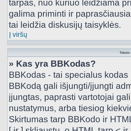
tarpas, nuo kuriuo leidžiama pr
galima priminti ir paprasčiausiai 
tai leidžia diskusijų taisyklės.
Į viršų
Teksto 
» Kas yra BBKodas?
BBKodas - tai specialus kodas 
BBKodą gali išjungti/įjungti ad
įjungtas, paprasti vartotojai gali 
nustatymus, arba tiesiog kiek
Skirtumas tarp BBKodo ir HTML
[ ir ] skliaustų, o HTML tarp <