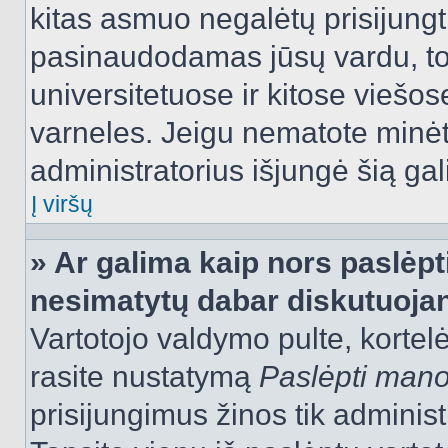
kitas asmuo negalėtų prisijungt
pasinaudodamas jūsų vardu, tod
universitetuose ir kitose viešo
varneles. Jeigu nematote minėt
administratorius išjungė šią ga
Į viršų
» Ar galima kaip nors paslėpt
nesimatytų dabar diskutuojan
Vartotojo valdymo pulte, kortelė
rasite nustatymą
Paslėpti man
prisijungimus žinos tik administr