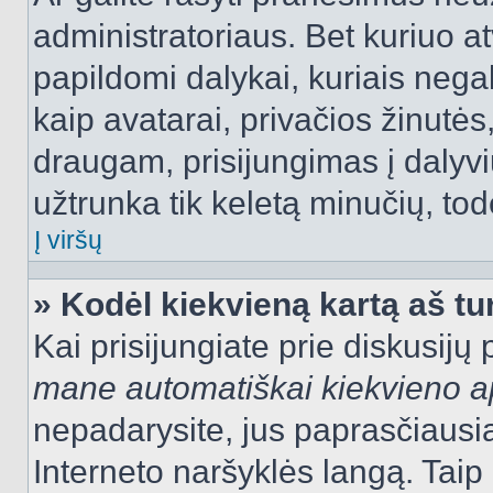
administratoriaus. Bet kuriuo a
papildomi dalykai, kuriais negal
kaip avatarai, privačios žinutės
draugam, prisijungimas į dalyvių
užtrunka tik keletą minučių, todė
Į viršų
» Kodėl kiekvieną kartą aš tur
Kai prisijungiate prie diskusijų
mane automatiškai kiekvieno 
nepadarysite, jus paprasčiausiai
Interneto naršyklės langą. Ta