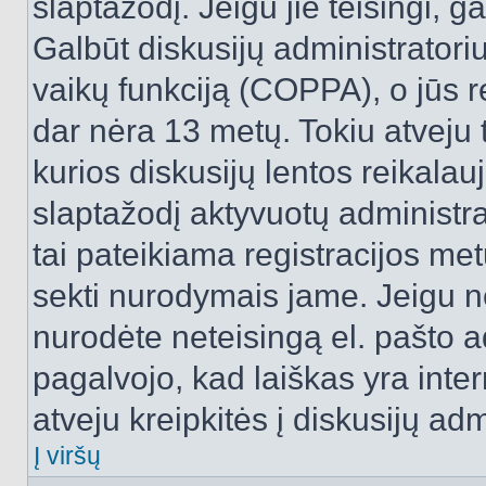
slaptažodį. Jeigu jie teisingi, ga
Galbūt diskusijų administrator
vaikų funkciją (COPPA), o jūs r
dar nėra 13 metų. Tokiu atveju 
kurios diskusijų lentos reikalauj
slaptažodį aktyvuotų administra
tai pateikiama registracijos metu.
sekti nurodymais jame. Jeigu ne
nurodėte neteisingą el. pašto 
pagalvojo, kad laiškas yra inte
atveju kreipkitės į diskusijų adm
Į viršų