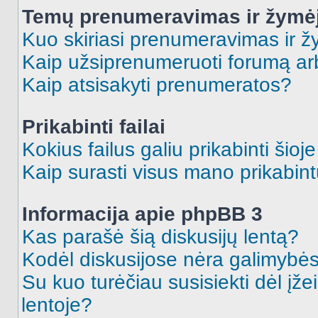
Temų prenumeravimas ir žymė
Kuo skiriasi prenumeravimas ir 
Kaip užsiprenumeruoti forumą a
Kaip atsisakyti prenumeratos?
Prikabinti failai
Kokius failus galiu prikabinti šioj
Kaip surasti visus mano prikabint
Informacija apie phpBB 3
Kas parašė šią diskusijų lentą?
Kodėl diskusijose nėra galimybė
Su kuo turėčiau susisiekti dėl įže
lentoje?