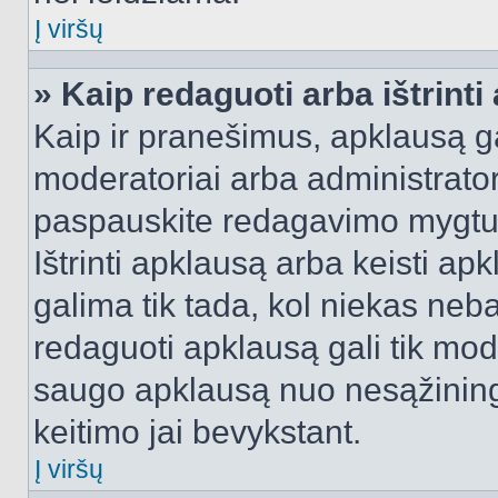
Į viršų
» Kaip redaguoti arba ištrint
Kaip ir pranešimus, apklausą gal
moderatoriai arba administrato
paspauskite redagavimo mygtu
Ištrinti apklausą arba keisti a
galima tik tada, kol niekas neba
redaguoti apklausą gali tik mode
saugo apklausą nuo nesąžinin
keitimo jai bevykstant.
Į viršų