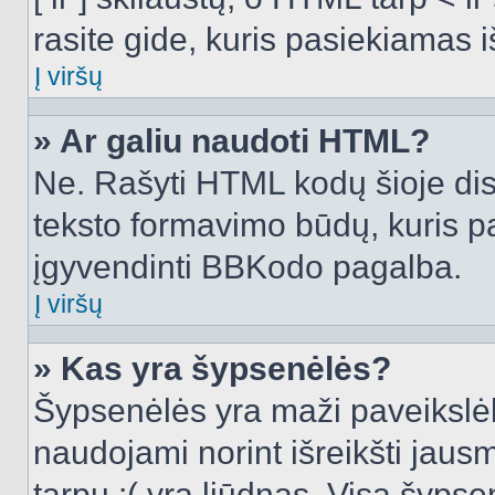
rasite gide, kuris pasiekiamas
Į viršų
» Ar galiu naudoti HTML?
Ne. Rašyti HTML kodų šioje dis
teksto formavimo būdų, kuris 
įgyvendinti BBKodo pagalba.
Į viršų
» Kas yra šypsenėlės?
Šypsenėlės yra maži paveikslėl
naudojami norint išreikšti jausm
tarpu :( yra liūdnas. Visą šyps