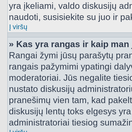
yra įkeliami, valdo diskusijų ad
naudoti, susisiekite su juo ir pa
Į viršų
» Kas yra rangas ir kaip man j
Rangai žymi jūsų parašytų prane
rangais pažymimi ypatingi dalyvi
moderatoriai. Jūs negalite tiesi
nustato diskusijų administrator
pranešimų vien tam, kad pake
diskusijų lentų toks elgesys yr
administratoriai tiesiog sumaži