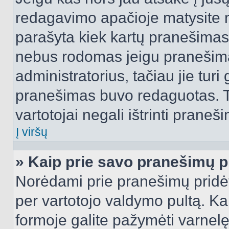
redagavimo apačioje matysite n
parašyta kiek kartų pranešimas
nebus rodomas jeigu pranešim
administratorius, tačiau jie turi
pranešimas buvo redaguotas. Tai
vartotojai negali ištrinti praneši
Į viršų
» Kaip prie savo pranešimų p
Norėdami prie pranešimų pridėti 
per vartotojo valdymo pultą. Ka
formoje galite pažymėti varnel