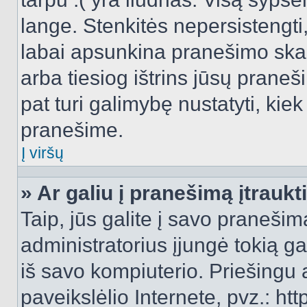
lange. Stenkitės nepersistengti
labai apsunkina pranešimo skai
arba tiesiog ištrins jūsų praneš
pat turi galimybę nustatyti, ki
pranešime.
Į viršų
» Ar galiu į pranešimą įtraukt
Taip, jūs galite į savo pranešimą
administratorius įjungė tokią gal
iš savo kompiuterio. Priešingu a
paveikslėlio Internete, pvz.: 