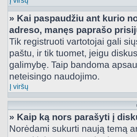
Į viršų
» Kai paspaudžiu ant kurio no
adreso, manęs paprašo prisij
Tik registruoti vartotojai gali s
paštu, ir tik tuomet, jeigu disku
galimybę. Taip bandoma apsaugo
neteisingo naudojimo.
Į viršų
» Kaip ką nors parašyti į dis
Norėdami sukurti naują temą a