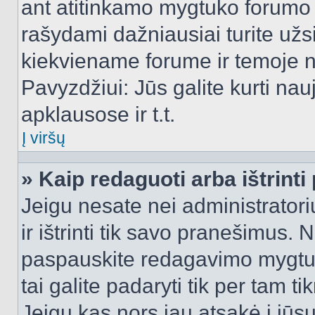
ant atitinkamo mygtuko forumo 
rašydami dažniausiai turite užsi
kiekviename forume ir temoje 
Pavyzdžiui: Jūs galite kurti nau
apklausose ir t.t.
Į viršų
» Kaip redaguoti arba ištrint
Jeigu nesate nei administratori
ir ištrinti tik savo pranešimus
paspauskite redagavimo mygtuk
tai galite padaryti tik per tam 
Jeigu kas nors jau atsakė į jūs