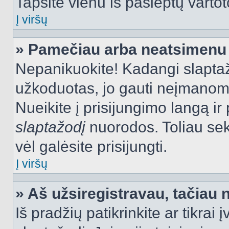
Tapsite vienu iš paslėptų vartot
Į viršų
» Pamečiau arba neatsimenu 
Nepanikuokite! Kadangi slapt
užkoduotas, jo gauti neįmanoma.
Nueikite į prisijungimo langą i
slaptažodį
nuorodos. Toliau sek
vėl galėsite prisijungti.
Į viršų
» Aš užsiregistravau, tačiau n
Iš pradžių patikrinkite ar tikrai 