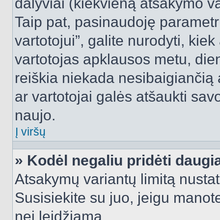
dalyviai (kiekvieną atsakymo var
Taip pat, pasinaudoję parametr
vartotojui”, galite nurodyti, kie
vartotojas apklausos metu, dien
reiškia niekada nesibaigiančią a
ar vartotojai galės atšaukti sav
naujo.
Į viršų
» Kodėl negaliu pridėti daug
Atsakymų variantų limitą nustat
Susisiekite su juo, jeigu manot
nei leidžiama.