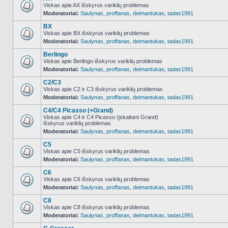
Viskas apie AX išskyrus variklių problemas
Moderatoriai:
Saulynas
,
proffanas
,
deimantukas
,
tadas1991
NO_UNREAD_POSTS
BX
Viskas apie BX išskyrus variklių problemas
Moderatoriai:
Saulynas
,
proffanas
,
deimantukas
,
tadas1991
NO_UNREAD_POSTS
Berlingo
Viskas apie Berlingo išskyrus variklių problemas
Moderatoriai:
Saulynas
,
proffanas
,
deimantukas
,
tadas1991
NO_UNREAD_POSTS
C2/C3
Viskas apie C2 ir C3 išskyrus variklių problemas
Moderatoriai:
Saulynas
,
proffanas
,
deimantukas
,
tadas1991
NO_UNREAD_POSTS
C4/C4 Picasso (+Grand)
Viskas apie C4 ir C4 Picasso (įskaitant Grand)
išskyrus variklių problemas
NO_UNREAD_POSTS
Moderatoriai:
Saulynas
,
proffanas
,
deimantukas
,
tadas1991
C5
Viskas apie C5 išskyrus variklių problemas
Moderatoriai:
Saulynas
,
proffanas
,
deimantukas
,
tadas1991
NO_UNREAD_POSTS
C6
Viskas apie C6 išskyrus variklių problemas
Moderatoriai:
Saulynas
,
proffanas
,
deimantukas
,
tadas1991
NO_UNREAD_POSTS
C8
Viskas apie C8 išskyrus variklių problemas
Moderatoriai:
Saulynas
,
proffanas
,
deimantukas
,
tadas1991
NO_UNREAD_POSTS