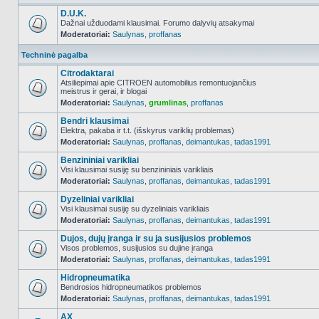
D.U.K.
Dažnai užduodami klausimai. Forumo dalyvių atsakymai
Moderatoriai:
Saulynas
,
proffanas
NO_UNREAD_POSTS
Techninė pagalba
Citrodaktarai
Atsiliepimai apie CITROEN automobilius remontuojančius
meistrus ir gerai, ir blogai
NO_UNREAD_POSTS
Moderatoriai:
Saulynas
,
grumlinas
,
proffanas
Bendri klausimai
Elektra, pakaba ir t.t. (išskyrus variklių problemas)
Moderatoriai:
Saulynas
,
proffanas
,
deimantukas
,
tadas1991
NO_UNREAD_POSTS
Benzininiai varikliai
Visi klausimai susiję su benzininiais varikliais
Moderatoriai:
Saulynas
,
proffanas
,
deimantukas
,
tadas1991
NO_UNREAD_POSTS
Dyzeliniai varikliai
Visi klausimai susiję su dyzeliniais varikliais
Moderatoriai:
Saulynas
,
proffanas
,
deimantukas
,
tadas1991
NO_UNREAD_POSTS
Dujos, dujų įranga ir su ja susijusios problemos
Visos problemos, susijusios su dujine įranga
Moderatoriai:
Saulynas
,
proffanas
,
deimantukas
,
tadas1991
NO_UNREAD_POSTS
Hidropneumatika
Bendrosios hidropneumatikos problemos
Moderatoriai:
Saulynas
,
proffanas
,
deimantukas
,
tadas1991
NO_UNREAD_POSTS
AX