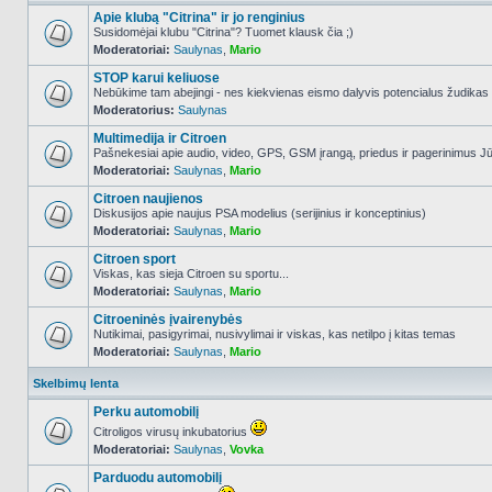
Apie klubą "Citrina" ir jo renginius
Susidomėjai klubu "Citrina"? Tuomet klausk čia ;)
Moderatoriai:
Saulynas
,
Mario
NO_UNREAD_POSTS
STOP karui keliuose
Nebūkime tam abejingi - nes kiekvienas eismo dalyvis potencialus žudikas
Moderatorius:
Saulynas
NO_UNREAD_POSTS
Multimedija ir Citroen
Pašnekesiai apie audio, video, GPS, GSM įrangą, priedus ir pagerinimus Jūs
Moderatoriai:
Saulynas
,
Mario
NO_UNREAD_POSTS
Citroen naujienos
Diskusijos apie naujus PSA modelius (serijinius ir konceptinius)
Moderatoriai:
Saulynas
,
Mario
NO_UNREAD_POSTS
Citroen sport
Viskas, kas sieja Citroen su sportu...
Moderatoriai:
Saulynas
,
Mario
NO_UNREAD_POSTS
Citroeninės įvairenybės
Nutikimai, pasigyrimai, nusivylimai ir viskas, kas netilpo į kitas temas
Moderatoriai:
Saulynas
,
Mario
NO_UNREAD_POSTS
Skelbimų lenta
Perku automobilį
Citroligos virusų inkubatorius
Moderatoriai:
Saulynas
,
Vovka
NO_UNREAD_POSTS
Parduodu automobilį