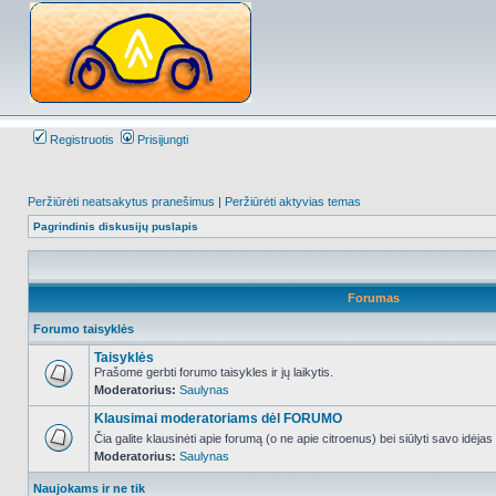
Registruotis
Prisijungti
Peržiūrėti neatsakytus pranešimus
|
Peržiūrėti aktyvias temas
Pagrindinis diskusijų puslapis
Forumas
Forumo taisyklės
Taisyklės
Prašome gerbti forumo taisykles ir jų laikytis.
Moderatorius:
Saulynas
NO_UNREAD_POSTS
Klausimai moderatoriams dėl FORUMO
Čia galite klausinėti apie forumą (o ne apie citroenus) bei siūlyti savo idėja
Moderatorius:
Saulynas
NO_UNREAD_POSTS
Naujokams ir ne tik