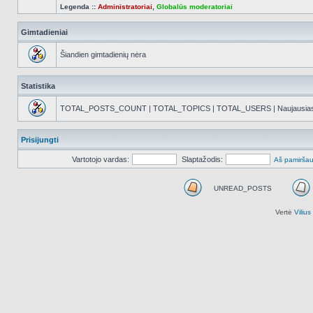
Legenda ::
Administratoriai
,
Globalūs moderatoriai
Gimtadieniai
Šiandien gimtadienių nėra
Statistika
TOTAL_POSTS_COUNT | TOTAL_TOPICS | TOTAL_USERS | Naujausias reg
Prisijungti
Vartotojo vardas:
Slaptažodis:
Aš pamiršau
UNREAD_POSTS
UNREAD_POSTS
Vertė
Viliu