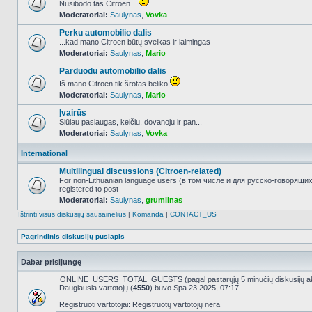
Nusibodo tas Citroen...
Moderatoriai:
Saulynas
,
Vovka
NO_UNREAD_POSTS
Perku automobilio dalis
...kad mano Citroen būtų sveikas ir laimingas
Moderatoriai:
Saulynas
,
Mario
NO_UNREAD_POSTS
Parduodu automobilio dalis
Iš mano Citroen tik šrotas beliko
Moderatoriai:
Saulynas
,
Mario
NO_UNREAD_POSTS
Įvairūs
Siūlau paslaugas, keičiu, dovanoju ir pan...
Moderatoriai:
Saulynas
,
Vovka
NO_UNREAD_POSTS
International
Multilingual discussions (Citroen-related)
For non-Lithuanian language users (в том числе и для русско-говорящи
registered to post
NO_UNREAD_POSTS
Moderatoriai:
Saulynas
,
grumlinas
Ištrinti visus diskusijų sausainėlius
|
Komanda
|
CONTACT_US
Pagrindinis diskusijų puslapis
Dabar prisijungę
ONLINE_USERS_TOTAL_GUESTS (pagal pastarųjų 5 minučių diskusijų a
Daugiausia vartotojų (
4550
) buvo Spa 23 2025, 07:17
Registruoti vartotojai: Registruotų vartotojų nėra