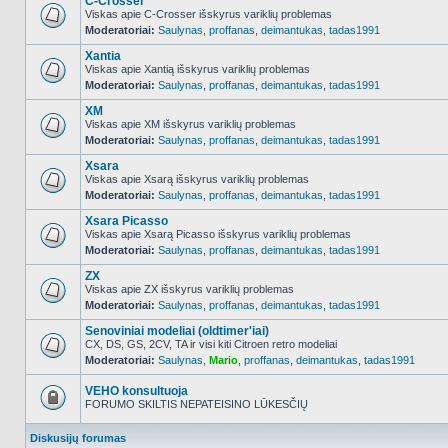
C-Crosser
Viskas apie C-Crosser išskyrus variklių problemas
Moderatoriai:
Saulynas
,
proffanas
,
deimantukas
,
tadas1991
NO_UNREAD_POSTS
Xantia
Viskas apie Xantią išskyrus variklių problemas
Moderatoriai:
Saulynas
,
proffanas
,
deimantukas
,
tadas1991
NO_UNREAD_POSTS
XM
Viskas apie XM išskyrus variklių problemas
Moderatoriai:
Saulynas
,
proffanas
,
deimantukas
,
tadas1991
NO_UNREAD_POSTS
Xsara
Viskas apie Xsarą išskyrus variklių problemas
Moderatoriai:
Saulynas
,
proffanas
,
deimantukas
,
tadas1991
NO_UNREAD_POSTS
Xsara Picasso
Viskas apie Xsarą Picasso išskyrus variklių problemas
Moderatoriai:
Saulynas
,
proffanas
,
deimantukas
,
tadas1991
NO_UNREAD_POSTS
ZX
Viskas apie ZX išskyrus variklių problemas
Moderatoriai:
Saulynas
,
proffanas
,
deimantukas
,
tadas1991
NO_UNREAD_POSTS
Senoviniai modeliai (oldtimer'iai)
CX, DS, GS, 2CV, TA ir visi kiti Citroen retro modeliai
Moderatoriai:
Saulynas
,
Mario
,
proffanas
,
deimantukas
,
tadas1991
NO_UNREAD_POSTS
VEHO konsultuoja
FORUMO SKILTIS NEPATEISINO LŪKESČIŲ
Forumas
užrakintas
Diskusijų forumas