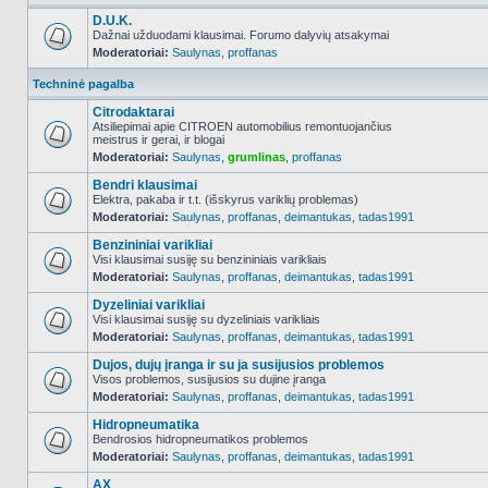
D.U.K.
Dažnai užduodami klausimai. Forumo dalyvių atsakymai
Moderatoriai:
Saulynas
,
proffanas
NO_UNREAD_POSTS
Techninė pagalba
Citrodaktarai
Atsiliepimai apie CITROEN automobilius remontuojančius
meistrus ir gerai, ir blogai
NO_UNREAD_POSTS
Moderatoriai:
Saulynas
,
grumlinas
,
proffanas
Bendri klausimai
Elektra, pakaba ir t.t. (išskyrus variklių problemas)
Moderatoriai:
Saulynas
,
proffanas
,
deimantukas
,
tadas1991
NO_UNREAD_POSTS
Benzininiai varikliai
Visi klausimai susiję su benzininiais varikliais
Moderatoriai:
Saulynas
,
proffanas
,
deimantukas
,
tadas1991
NO_UNREAD_POSTS
Dyzeliniai varikliai
Visi klausimai susiję su dyzeliniais varikliais
Moderatoriai:
Saulynas
,
proffanas
,
deimantukas
,
tadas1991
NO_UNREAD_POSTS
Dujos, dujų įranga ir su ja susijusios problemos
Visos problemos, susijusios su dujine įranga
Moderatoriai:
Saulynas
,
proffanas
,
deimantukas
,
tadas1991
NO_UNREAD_POSTS
Hidropneumatika
Bendrosios hidropneumatikos problemos
Moderatoriai:
Saulynas
,
proffanas
,
deimantukas
,
tadas1991
NO_UNREAD_POSTS
AX