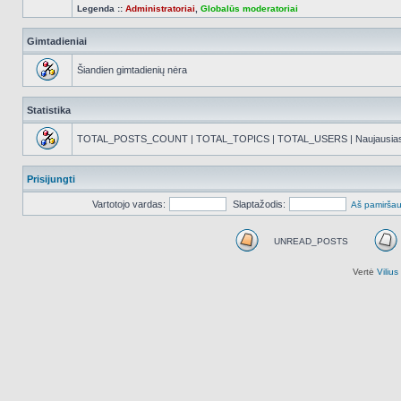
Legenda ::
Administratoriai
,
Globalūs moderatoriai
Gimtadieniai
Šiandien gimtadienių nėra
Statistika
TOTAL_POSTS_COUNT | TOTAL_TOPICS | TOTAL_USERS | Naujausias reg
Prisijungti
Vartotojo vardas:
Slaptažodis:
Aš pamiršau
UNREAD_POSTS
UNREAD_POSTS
Vertė
Viliu