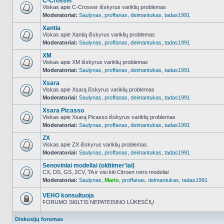
C-Crosser
Viskas apie C-Crosser išskyrus variklių problemas
Moderatoriai:
Saulynas
,
proffanas
,
deimantukas
,
tadas1991
NO_UNREAD_POSTS
Xantia
Viskas apie Xantią išskyrus variklių problemas
Moderatoriai:
Saulynas
,
proffanas
,
deimantukas
,
tadas1991
NO_UNREAD_POSTS
XM
Viskas apie XM išskyrus variklių problemas
Moderatoriai:
Saulynas
,
proffanas
,
deimantukas
,
tadas1991
NO_UNREAD_POSTS
Xsara
Viskas apie Xsarą išskyrus variklių problemas
Moderatoriai:
Saulynas
,
proffanas
,
deimantukas
,
tadas1991
NO_UNREAD_POSTS
Xsara Picasso
Viskas apie Xsarą Picasso išskyrus variklių problemas
Moderatoriai:
Saulynas
,
proffanas
,
deimantukas
,
tadas1991
NO_UNREAD_POSTS
ZX
Viskas apie ZX išskyrus variklių problemas
Moderatoriai:
Saulynas
,
proffanas
,
deimantukas
,
tadas1991
NO_UNREAD_POSTS
Senoviniai modeliai (oldtimer'iai)
CX, DS, GS, 2CV, TA ir visi kiti Citroen retro modeliai
Moderatoriai:
Saulynas
,
Mario
,
proffanas
,
deimantukas
,
tadas1991
NO_UNREAD_POSTS
VEHO konsultuoja
FORUMO SKILTIS NEPATEISINO LŪKESČIŲ
Forumas
užrakintas
Diskusijų forumas