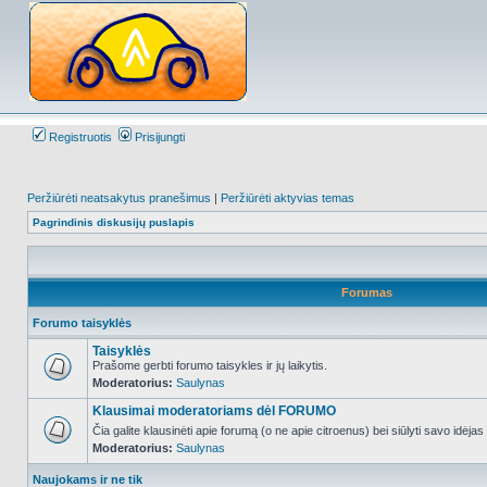
Registruotis
Prisijungti
Peržiūrėti neatsakytus pranešimus
|
Peržiūrėti aktyvias temas
Pagrindinis diskusijų puslapis
Forumas
Forumo taisyklės
Taisyklės
Prašome gerbti forumo taisykles ir jų laikytis.
Moderatorius:
Saulynas
NO_UNREAD_POSTS
Klausimai moderatoriams dėl FORUMO
Čia galite klausinėti apie forumą (o ne apie citroenus) bei siūlyti savo idėja
Moderatorius:
Saulynas
NO_UNREAD_POSTS
Naujokams ir ne tik