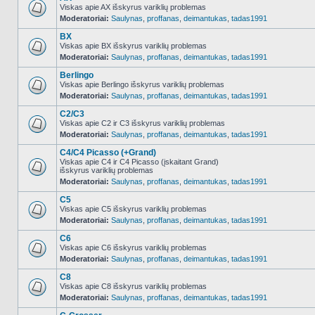
Viskas apie AX išskyrus variklių problemas
Moderatoriai:
Saulynas
,
proffanas
,
deimantukas
,
tadas1991
NO_UNREAD_POSTS
BX
Viskas apie BX išskyrus variklių problemas
Moderatoriai:
Saulynas
,
proffanas
,
deimantukas
,
tadas1991
NO_UNREAD_POSTS
Berlingo
Viskas apie Berlingo išskyrus variklių problemas
Moderatoriai:
Saulynas
,
proffanas
,
deimantukas
,
tadas1991
NO_UNREAD_POSTS
C2/C3
Viskas apie C2 ir C3 išskyrus variklių problemas
Moderatoriai:
Saulynas
,
proffanas
,
deimantukas
,
tadas1991
NO_UNREAD_POSTS
C4/C4 Picasso (+Grand)
Viskas apie C4 ir C4 Picasso (įskaitant Grand)
išskyrus variklių problemas
NO_UNREAD_POSTS
Moderatoriai:
Saulynas
,
proffanas
,
deimantukas
,
tadas1991
C5
Viskas apie C5 išskyrus variklių problemas
Moderatoriai:
Saulynas
,
proffanas
,
deimantukas
,
tadas1991
NO_UNREAD_POSTS
C6
Viskas apie C6 išskyrus variklių problemas
Moderatoriai:
Saulynas
,
proffanas
,
deimantukas
,
tadas1991
NO_UNREAD_POSTS
C8
Viskas apie C8 išskyrus variklių problemas
Moderatoriai:
Saulynas
,
proffanas
,
deimantukas
,
tadas1991
NO_UNREAD_POSTS