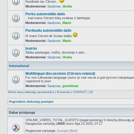
Nusibodo tas Citroen...
Moderatoriai:
Saulynas
,
Vovka
NO_UNREAD_POSTS
Perku automobilio dalis
...kad mano Citroen būtų sveikas ir laimingas
Moderatoriai:
Saulynas
,
Mario
NO_UNREAD_POSTS
Parduodu automobilio dalis
Iš mano Citroen tik šrotas beliko
Moderatoriai:
Saulynas
,
Mario
NO_UNREAD_POSTS
Įvairūs
Siūlau paslaugas, keičiu, dovanoju ir pan...
Moderatoriai:
Saulynas
,
Vovka
NO_UNREAD_POSTS
International
Multilingual discussions (Citroen-related)
For non-Lithuanian language users (в том числе и для русско-говорящи
registered to post
NO_UNREAD_POSTS
Moderatoriai:
Saulynas
,
grumlinas
Ištrinti visus diskusijų sausainėlius
|
Komanda
|
CONTACT_US
Pagrindinis diskusijų puslapis
Dabar prisijungę
ONLINE_USERS_TOTAL_GUESTS (pagal pastarųjų 5 minučių diskusijų a
Daugiausia vartotojų (
4550
) buvo Spa 23 2025, 07:17
Registruoti vartotojai:
Google [Bot]