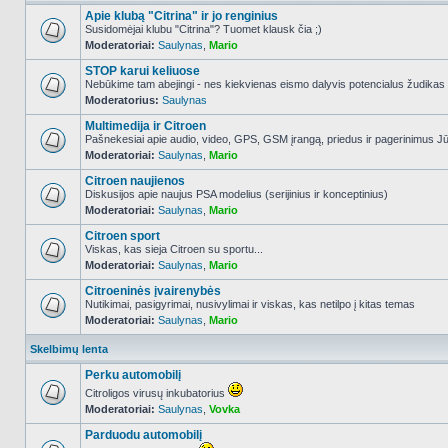
Apie klubą "Citrina" ir jo renginius
Susidomėjai klubu "Citrina"? Tuomet klausk čia ;)
Moderatoriai:
Saulynas
,
Mario
NO_UNREAD_POSTS
STOP karui keliuose
Nebūkime tam abejingi - nes kiekvienas eismo dalyvis potencialus žudikas
Moderatorius:
Saulynas
NO_UNREAD_POSTS
Multimedija ir Citroen
Pašnekesiai apie audio, video, GPS, GSM įrangą, priedus ir pagerinimus Jūs
Moderatoriai:
Saulynas
,
Mario
NO_UNREAD_POSTS
Citroen naujienos
Diskusijos apie naujus PSA modelius (serijinius ir konceptinius)
Moderatoriai:
Saulynas
,
Mario
NO_UNREAD_POSTS
Citroen sport
Viskas, kas sieja Citroen su sportu...
Moderatoriai:
Saulynas
,
Mario
NO_UNREAD_POSTS
Citroeninės įvairenybės
Nutikimai, pasigyrimai, nusivylimai ir viskas, kas netilpo į kitas temas
Moderatoriai:
Saulynas
,
Mario
NO_UNREAD_POSTS
Skelbimų lenta
Perku automobilį
Citroligos virusų inkubatorius
Moderatoriai:
Saulynas
,
Vovka
NO_UNREAD_POSTS
Parduodu automobilį