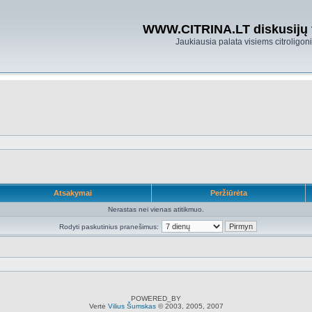
WWW.CITRINA.LT diskusijų
Jaukiausia palata visiems citroligo
Atsakymai
Peržiūrėta
Nerastas nei vienas atitikmuo.
Rodyti paskutinius pranešimus:
POWERED_BY
Vertė
Vilius Šumskas
© 2003, 2005, 2007