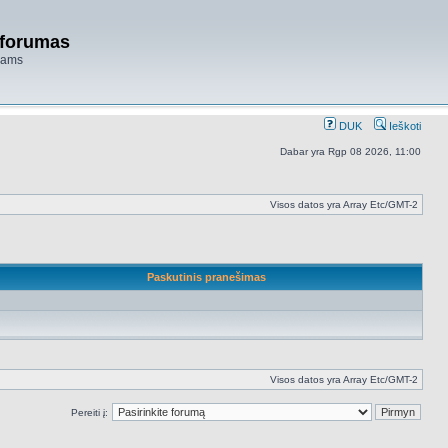
 forumas
niams
DUK
Ieškoti
Dabar yra Rgp 08 2026, 11:00
Visos datos yra Array Etc/GMT-2
Paskutinis pranešimas
Visos datos yra Array Etc/GMT-2
Pereiti į: