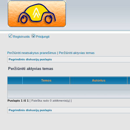
Registruotis
Prisijungti
Peržiūrėti neatsakytus pranešimus
|
Peržiūrėti aktyvias temas
Pagrindinis diskusijų puslapis
Peržiūrėti aktyvias temas
Temos
Autorius
Puslapis
1
iš
1
[ Paieška rado 0 atitikmenis(ų) ]
Pagrindinis diskusijų puslapis