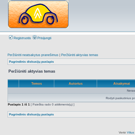
Registruotis
Prisijungti
Peržiūrėti neatsakytus pranešimus
|
Peržiūrėti aktyvias temas
Pagrindinis diskusijų puslapis
Peržiūrėti aktyvias temas
Temos
Autorius
Atsakymai
Neras
Rodyti paskutinius p
Puslapis
1
iš
1
[ Paieška rado 0 atitikmenis(ų) ]
Pagrindinis diskusijų puslapis
Vertė
Viliu