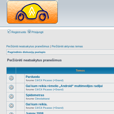
Registruotis
Prisijungti
Peržiūrėti neatsakytus pranešimus
|
Peržiūrėti aktyvias temas
Pagrindinis diskusijų puslapis
Peržiūrėti neatsakytus pranešimus
Temos
Parduodu
forume
C4/C4 Picasso (+Grand)
Naujų
neskaitytų
Gal kam reikia rėmelio „Android“ multimedijos radijui
pranešimų
forume
C4/C4 Picasso (+Grand)
šioje
Naujų
temoje
neskaitytų
Spidometras
nėra.
pranešimų
forume
Citrodaktarai
šioje
Naujų
temoje
neskaitytų
Gal kam reikia.
nėra.
pranešimų
forume
C4/C4 Picasso (+Grand)
šioje
Naujų
temoje
neskaitytų
Jumpy 2008