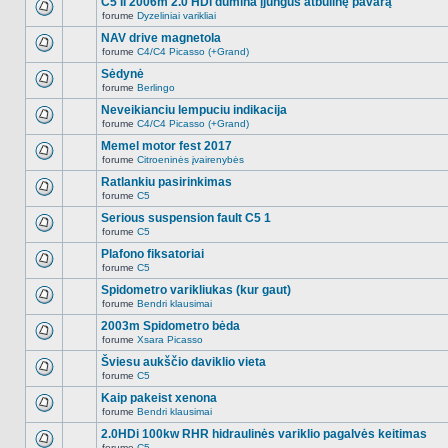
C5 II 2006m 2.0 HDi dūmina įjungus atbulinę pavarą
nėra.
pranešimų
forume
Dyzeliniai varikliai
šioje
Naujų
temoje
neskaitytų
NAV drive magnetola
nėra.
pranešimų
forume
C4/C4 Picasso (+Grand)
šioje
Naujų
temoje
neskaitytų
Sėdynė
nėra.
pranešimų
forume
Berlingo
šioje
Naujų
temoje
neskaitytų
Neveikianciu lempuciu indikacija
nėra.
pranešimų
forume
C4/C4 Picasso (+Grand)
šioje
Naujų
temoje
neskaitytų
Memel motor fest 2017
nėra.
pranešimų
forume
Citroeninės įvairenybės
šioje
Naujų
temoje
neskaitytų
Ratlankiu pasirinkimas
nėra.
pranešimų
forume
C5
šioje
Naujų
temoje
neskaitytų
Serious suspension fault C5 1
nėra.
pranešimų
forume
C5
šioje
Naujų
temoje
neskaitytų
Plafono fiksatoriai
nėra.
pranešimų
forume
C5
šioje
Naujų
temoje
neskaitytų
Spidometro varikliukas (kur gaut)
nėra.
pranešimų
forume
Bendri klausimai
šioje
Naujų
temoje
neskaitytų
2003m Spidometro bėda
nėra.
pranešimų
forume
Xsara Picasso
šioje
Naujų
temoje
neskaitytų
Šviesu aukščio daviklio vieta
nėra.
pranešimų
forume
C5
šioje
Naujų
temoje
neskaitytų
Kaip pakeist xenona
nėra.
pranešimų
forume
Bendri klausimai
šioje
Naujų
temoje
neskaitytų
2.0HDi 100kw RHR hidraulinės variklio pagalvės keitimas
nėra.
pranešimų
forume
C5