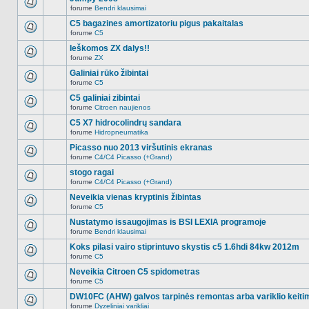
nėra.
pranešimų
forume
Bendri klausimai
šioje
Naujų
temoje
neskaitytų
C5 bagazines amortizatoriu pigus pakaitalas
nėra.
pranešimų
forume
C5
šioje
Naujų
temoje
neskaitytų
Ieškomos ZX dalys!!
nėra.
pranešimų
forume
ZX
šioje
Naujų
temoje
neskaitytų
Galiniai rūko žibintai
nėra.
pranešimų
forume
C5
šioje
Naujų
temoje
neskaitytų
C5 galiniai zibintai
nėra.
pranešimų
forume
Citroen naujienos
šioje
Naujų
temoje
neskaitytų
C5 X7 hidrocolindrų sandara
nėra.
pranešimų
forume
Hidropneumatika
šioje
Naujų
temoje
neskaitytų
Picasso nuo 2013 viršutinis ekranas
nėra.
pranešimų
forume
C4/C4 Picasso (+Grand)
šioje
Naujų
temoje
neskaitytų
stogo ragai
nėra.
pranešimų
forume
C4/C4 Picasso (+Grand)
šioje
Naujų
temoje
neskaitytų
Neveikia vienas kryptinis žibintas
nėra.
pranešimų
forume
C5
šioje
Naujų
temoje
neskaitytų
Nustatymo issaugojimas is BSI LEXIA programoje
nėra.
pranešimų
forume
Bendri klausimai
šioje
Naujų
temoje
neskaitytų
Koks pilasi vairo stiprintuvo skystis c5 1.6hdi 84kw 2012m
nėra.
pranešimų
forume
C5
šioje
Naujų
temoje
neskaitytų
Neveikia Citroen C5 spidometras
nėra.
pranešimų
forume
C5
šioje
Naujų
temoje
neskaitytų
DW10FC (AHW) galvos tarpinės remontas arba variklio keiti
nėra.
pranešimų
forume
Dyzeliniai varikliai
šioje