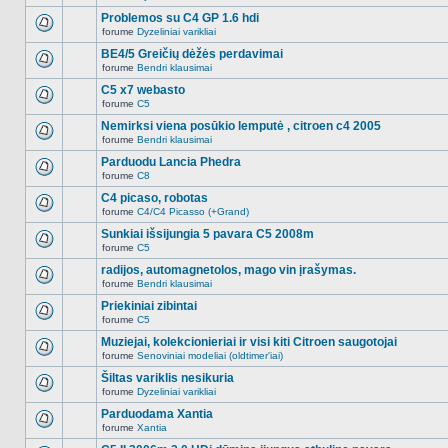
Naujų
temoje
neskaitytų
Problemos su C4 GP 1.6 hdi
nėra.
pranešimų
forume
Dyzeliniai varikliai
šioje
Naujų
temoje
neskaitytų
BE4/5 Greičių dėžės perdavimai
nėra.
pranešimų
forume
Bendri klausimai
šioje
Naujų
temoje
neskaitytų
C5 x7 webasto
nėra.
pranešimų
forume
C5
šioje
Naujų
temoje
neskaitytų
Nemirksi viena posūkio lemputė , citroen c4 2005
nėra.
pranešimų
forume
Bendri klausimai
šioje
Naujų
temoje
neskaitytų
Parduodu Lancia Phedra
nėra.
pranešimų
forume
C8
šioje
Naujų
temoje
neskaitytų
C4 picaso, robotas
nėra.
pranešimų
forume
C4/C4 Picasso (+Grand)
šioje
Naujų
temoje
neskaitytų
Sunkiai išsijungia 5 pavara C5 2008m
nėra.
pranešimų
forume
C5
šioje
Naujų
temoje
neskaitytų
radijos, automagnetolos, mago vin įrašymas.
nėra.
pranešimų
forume
Bendri klausimai
šioje
Naujų
temoje
neskaitytų
Priekiniai zibintai
nėra.
pranešimų
forume
C5
šioje
Naujų
temoje
neskaitytų
Muziejai, kolekcionieriai ir visi kiti Citroen saugotojai
nėra.
pranešimų
forume
Senoviniai modeliai (oldtimer'iai)
šioje
Naujų
temoje
neskaitytų
Šiltas variklis nesikuria
nėra.
pranešimų
forume
Dyzeliniai varikliai
šioje
Naujų
temoje
neskaitytų
Parduodama Xantia
nėra.
pranešimų
forume
Xantia
šioje
Naujų
temoje
neskaitytų