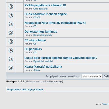
šioje
Naujų
temoje
neskaitytų
Reiktu pagalbos is vilnieciu !!!
nėra.
pranešimų
forume
Citrodaktarai
šioje
Naujų
temoje
neskaitytų
C3 Sensodrive ir check engine
nėra.
pranešimų
forume
C2/C3
šioje
Naujų
temoje
neskaitytų
Navigacijos Navi drive 3D instaliacija (NG-4)
nėra.
pranešimų
forume
C5
šioje
Naujų
temoje
neskaitytų
Generatoriaus keitimas
nėra.
pranešimų
forume
Bendri klausimai
šioje
Naujų
temoje
neskaitytų
C6 stop zibintai
nėra.
pranešimų
forume
C6
šioje
Naujų
temoje
neskaitytų
C5 peciukas
nėra.
pranešimų
forume
C5
šioje
Ši
temoje
tema
Lucas Epic siurblio degimo kampo valdymo detales?
nėra.
užrakinta,
forume
Dyzeliniai varikliai
jūs
Naujų
negalite
neskaitytų
Xsara [kartais] neužsikuria
redaguoti
pranešimų
pranešimų
forume
Xsara
šioje
Ši
arba
temoje
tema
atsakinėti
nėra.
Rodyti paskutinius pranešimus:
Rūši
užrakinta,
į
jūs
juos.
Puslapis
1
iš
9
[ Paieška rado 448 atitikmenis(ų) ]
negalite
redaguoti
pranešimų
Pagrindinis diskusijų puslapis
arba
atsakinėti
į
juos.
Vertė
Viliu