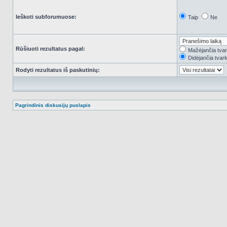
Ieškoti subforumuose:
Taip
Ne
Rūšiuoti rezultatus pagal:
Mažėjančia tva
Didėjančia tvar
Rodyti rezultatus iš paskutinių:
Pagrindinis diskusijų puslapis