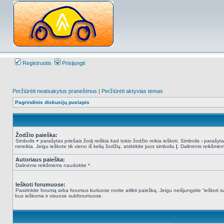
Registruotis
Prisijungti
Peržiūrėti neatsakytus pranešimus
|
Peržiūrėti aktyvias temas
Pagrindinis diskusijų puslapis
Žodžio paieška:
Simbolis
+
parašytas priešais žodį reiškia kad tokio žodžio reikia ieškoti. Simbolis
-
parašytas
nereikia. Jeigu ieškote tik vieno iš kelių žodžių, atskirkite juos simboliu
|
. Dalinėms reikšmėm
Autoriaus paieška:
Dalinėms reikšmėms naudokite *.
Ieškoti forumuose:
Pasirinkite forumą arba forumus kuriuose norite atlikti paiešką. Jeigu neišjungsite “ieškot
bus ieškoma ir visuose subforumuose.