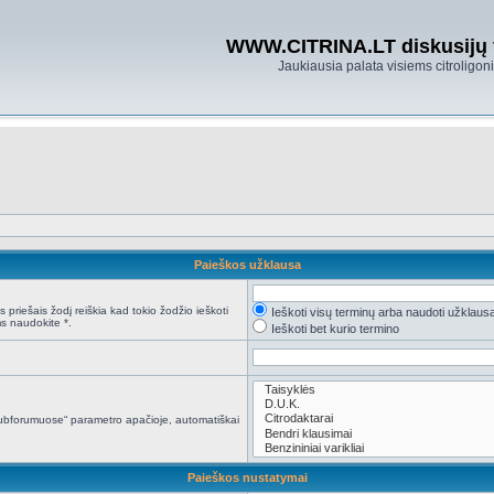
WWW.CITRINA.LT diskusijų
Jaukiausia palata visiems citroligo
Paieškos užklausa
 priešais žodį reiškia kad tokio žodžio ieškoti
Ieškoti visų terminų arba naudoti užklaus
s naudokite *.
Ieškoti bet kurio termino
i subforumuose“ parametro apačioje, automatiškai
Paieškos nustatymai