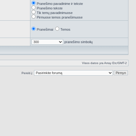
Pranešimo pavadinime ir tekste
Pranešimo tekste
Tik temų pavadinimuose
Pirmuose temos pranešimuose
Pranešimai
Temos
pranešimo simbolių
Visos datos yra Array Etc/GMT-2
Pereiti į: