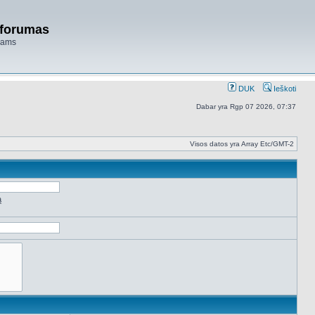
 forumas
niams
DUK
Ieškoti
Dabar yra Rgp 07 2026, 07:37
Visos datos yra Array Etc/GMT-2
ą