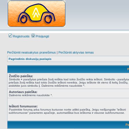
Registruotis
Prisijungti
Peržiūrėti neatsakytus pranešimus
|
Peržiūrėti aktyvias temas
Pagrindinis diskusijų puslapis
P
Žodžio paieška:
Simbolis
+
parašytas priešais žodį reiškia kad tokio žodžio reikia ieškoti. Simbolis
-
parašyta
priešais žodį reiškia kad tokio žodžio ieškoti nereikia. Jeigu ieškote tik vieno iš kelių žodžių,
atskirkite juos simboliu
|
. Dalinėms reikšmėms naudokite *.
Autoriaus paieška:
Dalinėms reikšmėms naudokite *.
Ieškoti forumuose:
Pasirinkite forumą arba forumus kuriuose norite atlikti paiešką. Jeigu neišjungsite “ieškoti
subforumuose“ parametro apačioje, automatiškai bus ieškoma ir visuose subforumuose.
Pa