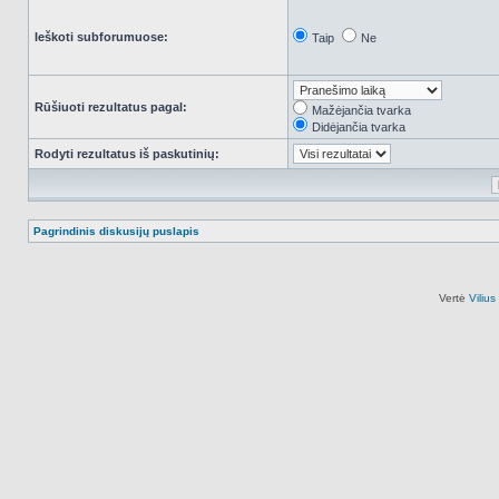
Ieškoti subforumuose:
Taip
Ne
Rūšiuoti rezultatus pagal:
Mažėjančia tvarka
Didėjančia tvarka
Rodyti rezultatus iš paskutinių:
Pagrindinis diskusijų puslapis
Vertė
Viliu