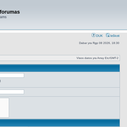
 forumas
niams
DUK
Ieškoti
Dabar yra Rgp 08 2026, 18:30
Visos datos yra Array Etc/GMT-2
ą