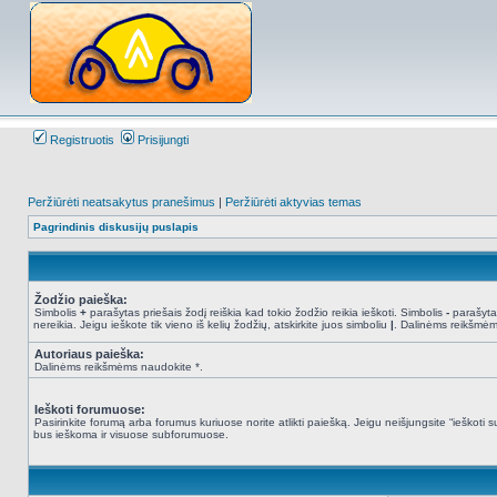
Registruotis
Prisijungti
Peržiūrėti neatsakytus pranešimus
|
Peržiūrėti aktyvias temas
Pagrindinis diskusijų puslapis
Žodžio paieška:
Simbolis
+
parašytas priešais žodį reiškia kad tokio žodžio reikia ieškoti. Simbolis
-
parašytas
nereikia. Jeigu ieškote tik vieno iš kelių žodžių, atskirkite juos simboliu
|
. Dalinėms reikšmėm
Autoriaus paieška:
Dalinėms reikšmėms naudokite *.
Ieškoti forumuose:
Pasirinkite forumą arba forumus kuriuose norite atlikti paiešką. Jeigu neišjungsite “ieškot
bus ieškoma ir visuose subforumuose.