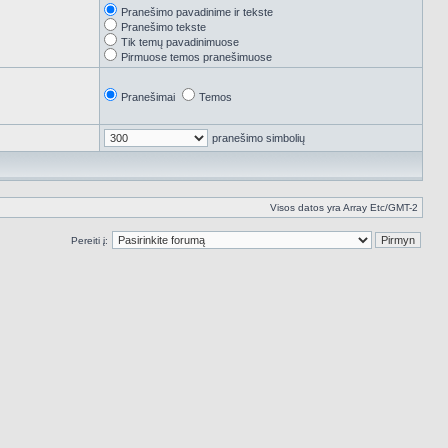
Pranešimo pavadinime ir tekste
Pranešimo tekste
Tik temų pavadinimuose
Pirmuose temos pranešimuose
Pranešimai
Temos
pranešimo simbolių
Visos datos yra Array Etc/GMT-2
Pereiti į: