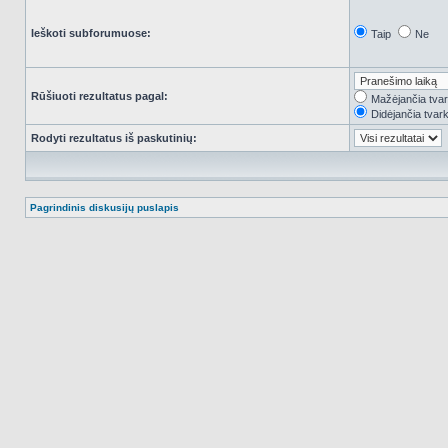
Ieškoti subforumuose:
Taip
Ne
Rūšiuoti rezultatus pagal:
Mažėjančia tva
Didėjančia tvar
Rodyti rezultatus iš paskutinių:
Pagrindinis diskusijų puslapis