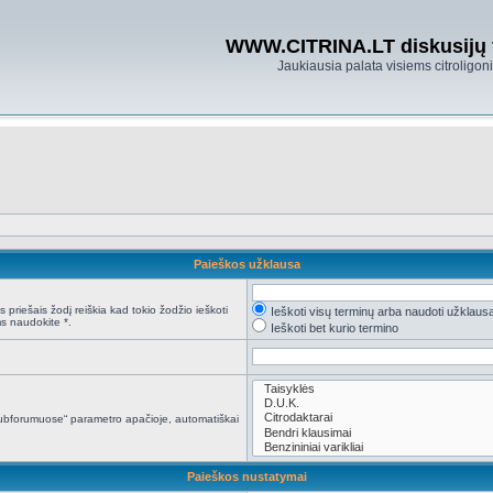
WWW.CITRINA.LT diskusijų
Jaukiausia palata visiems citroligo
Paieškos užklausa
 priešais žodį reiškia kad tokio žodžio ieškoti
Ieškoti visų terminų arba naudoti užklaus
s naudokite *.
Ieškoti bet kurio termino
i subforumuose“ parametro apačioje, automatiškai
Paieškos nustatymai