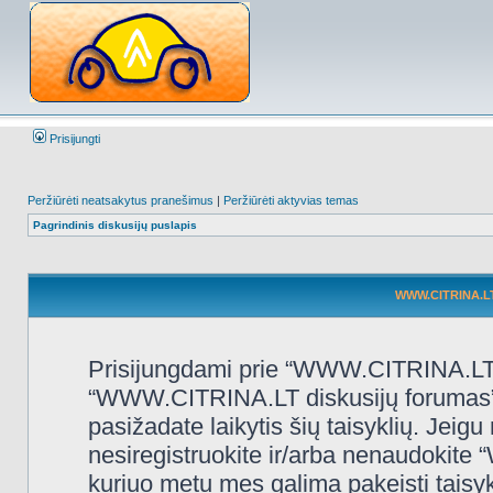
Prisijungti
Peržiūrėti neatsakytus pranešimus
|
Peržiūrėti aktyvias temas
Pagrindinis diskusijų puslapis
WWW.CITRINA.LT 
Prisijungdami prie “WWW.CITRINA.LT d
“WWW.CITRINA.LT diskusijų forumas”, “
pasižadate laikytis šių taisyklių. Jeigu 
nesiregistruokite ir/arba nenaudokit
kuriuo metu mes galima pakeisti taisy