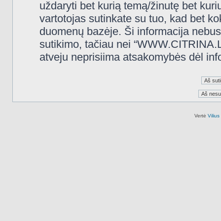
uždaryti bet kurią temą/žinutę bet kuri
vartotojas sutinkate su tuo, kad bet k
duomenų bazėje. Ši informacija nebus
sutikimo, tačiau nei “WWW.CITRINA.LT
atveju neprisiima atsakomybės dėl in
Vertė
Viliu