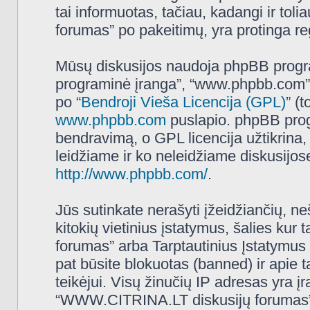
tai informuotas, tačiau, kadangi ir t
forumas” po pakeitimų, yra protinga regu
Mūsų diskusijos naudoja phpBB programi
programinė įranga”, “www.phpbb.com”
po “
Bendroji Vieša Licencija (GPL)
” (
www.phpbb.com
puslapio. phpBB progr
bendravimą, o GPL licencija užtikrina,
leidžiame ir ko neleidžiame diskusijos
http://www.phpbb.com/
.
Jūs sutinkate nerašyti įžeidžiančių, ne
kitokių vietinius įstatymus, šalies k
forumas” arba Tarptautinius Įstatymus 
pat būsite blokuotas (banned) ir apie 
teikėjui. Visų žinučių IP adresas yra 
“WWW.CITRINA.LT diskusijų forumas” tur