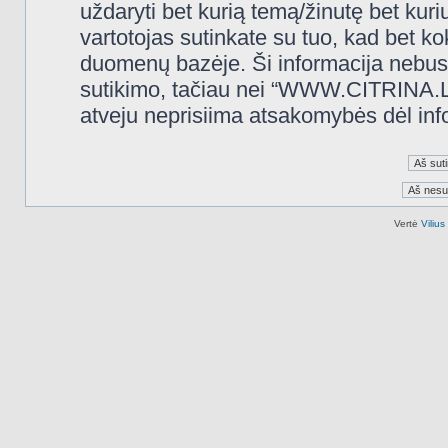
uždaryti bet kurią temą/žinutę bet kuri
vartotojas sutinkate su tuo, kad bet k
duomenų bazėje. Ši informacija nebus
sutikimo, tačiau nei “WWW.CITRINA.LT
atveju neprisiima atsakomybės dėl in
Vertė
Viliu