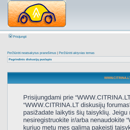
Prisijungti
Peržiūrėti neatsakytus pranešimus
|
Peržiūrėti aktyvias temas
Pagrindinis diskusijų puslapis
WWW.CITRINA.LT 
Prisijungdami prie “WWW.CITRINA.LT d
“WWW.CITRINA.LT diskusijų forumas”, “
pasižadate laikytis šių taisyklių. Jeigu 
nesiregistruokite ir/arba nenaudokit
kuriuo metu mes galima pakeisti taisy