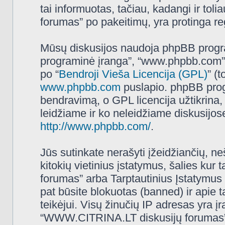
tai informuotas, tačiau, kadangi ir t
forumas” po pakeitimų, yra protinga regu
Mūsų diskusijos naudoja phpBB programi
programinė įranga”, “www.phpbb.com”
po “
Bendroji Vieša Licencija (GPL)
” (
www.phpbb.com
puslapio. phpBB progr
bendravimą, o GPL licencija užtikrina,
leidžiame ir ko neleidžiame diskusijos
http://www.phpbb.com/
.
Jūs sutinkate nerašyti įžeidžiančių, ne
kitokių vietinius įstatymus, šalies k
forumas” arba Tarptautinius Įstatymus 
pat būsite blokuotas (banned) ir apie 
teikėjui. Visų žinučių IP adresas yra 
“WWW.CITRINA.LT diskusijų forumas” tur