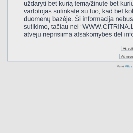
uždaryti bet kurią temą/žinutę bet kuri
vartotojas sutinkate su tuo, kad bet k
duomenų bazėje. Ši informacija nebus
sutikimo, tačiau nei “WWW.CITRINA.LT
atveju neprisiima atsakomybės dėl in
Vertė
Viliu