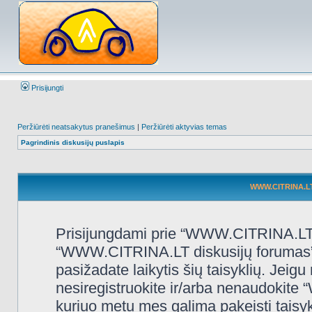
Prisijungti
Peržiūrėti neatsakytus pranešimus
|
Peržiūrėti aktyvias temas
Pagrindinis diskusijų puslapis
WWW.CITRINA.LT 
Prisijungdami prie “WWW.CITRINA.LT d
“WWW.CITRINA.LT diskusijų forumas”, “
pasižadate laikytis šių taisyklių. Jeigu 
nesiregistruokite ir/arba nenaudokit
kuriuo metu mes galima pakeisti taisy