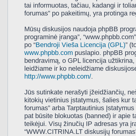
tai informuotas, tačiau, kadangi ir t
forumas” po pakeitimų, yra protinga regu
Mūsų diskusijos naudoja phpBB programi
programinė įranga”, “www.phpbb.com”
po “
Bendroji Vieša Licencija (GPL)
” (
www.phpbb.com
puslapio. phpBB progr
bendravimą, o GPL licencija užtikrina,
leidžiame ir ko neleidžiame diskusijos
http://www.phpbb.com/
.
Jūs sutinkate nerašyti įžeidžiančių, ne
kitokių vietinius įstatymus, šalies k
forumas” arba Tarptautinius Įstatymus 
pat būsite blokuotas (banned) ir apie 
teikėjui. Visų žinučių IP adresas yra 
“WWW.CITRINA.LT diskusijų forumas” tur