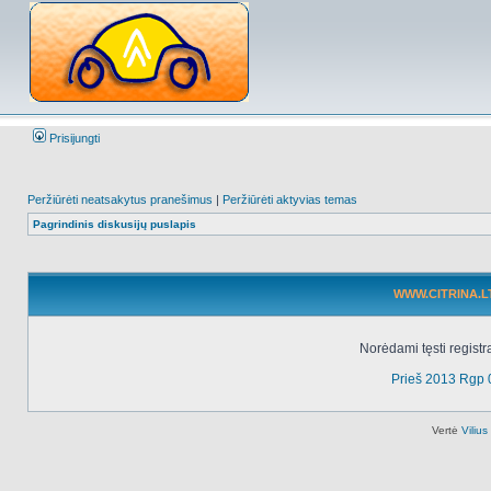
Prisijungti
Peržiūrėti neatsakytus pranešimus
|
Peržiūrėti aktyvias temas
Pagrindinis diskusijų puslapis
WWW.CITRINA.LT 
Norėdami tęsti registr
Prieš 2013 Rgp 
Vertė
Viliu