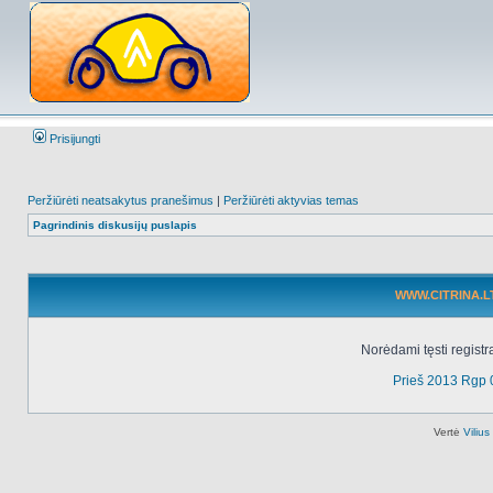
Prisijungti
Peržiūrėti neatsakytus pranešimus
|
Peržiūrėti aktyvias temas
Pagrindinis diskusijų puslapis
WWW.CITRINA.LT 
Norėdami tęsti registr
Prieš 2013 Rgp 
Vertė
Viliu