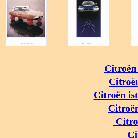
Citro
ën
Citro
ë
Citro
ën is
Citro
Citr
Ci