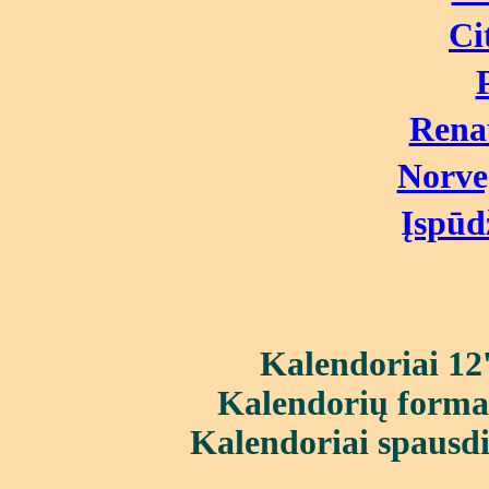
Ci
Rena
Norveg
Įspūdž
Kalendoriai
12
Kalendorių forma
Kalendoriai spausd