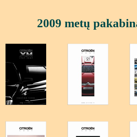
2009 met
ų pakabina