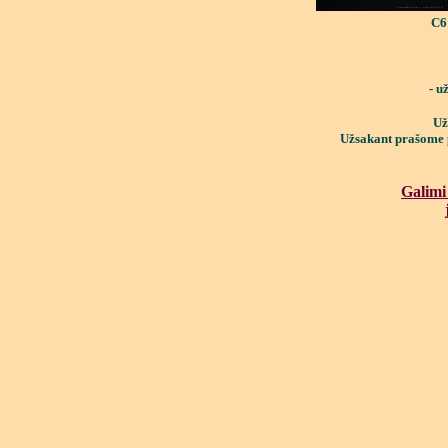
- u
Už
Užsakant prašome p
Galimi