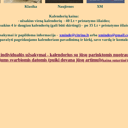
C6 Klasika Naujienos XM D
Kalendorių kaina:
- užsakius vieną kalendorių - 40 Lt + pristatymo išlaidos;
žsakius 4 ir daugiau kalendorių (gali būti skirtingi) - po 35 Lt + pristatymo išlai
sakymai ir papildoma informacija -
xminde@citrina.lt
arba
xmindes@gmail.
arašyti pageidaujamo kalendoriaus pavadinimą ir kiekį, savo vardą ir kontakt
 individualūs užsakymai - kalendorius su jūsų parinktomis nuotra
jums svarbiomis datomis (puiki dovana jūsų artimui)
(kaina sutartinė)