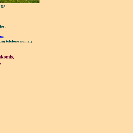
S
dos;
com
inį telefono numerį
ukomis,
.