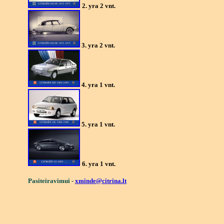
2. yra
2
vnt.
3
. yra 2 vnt.
4
. yra 1 vnt.
5
. yra 1 vnt.
6
. yra 1 vnt.
Pasiteiravimui -
xminde@citrina.lt