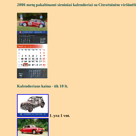
2006 met
ų pakabinami sieniniai kalendoriai
su Citro
ënin
ė
m vir
šūnėl
Kalendoriaus kaina - tik 10 lt.
1
. yra 1 vnt.