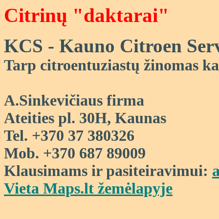
Citrin
ų
"daktarai"
KCS - Kauno Citroen Serv
Tarp citroentuziast
ų žinomas k
A.Sinkevičiaus firma
Ateities pl. 30H, Kaunas
Tel.
+370 37 380326
Mob. +370 687 89009
Klausimams ir pasiteiravimui:
Vieta Maps.lt žemėlapyje