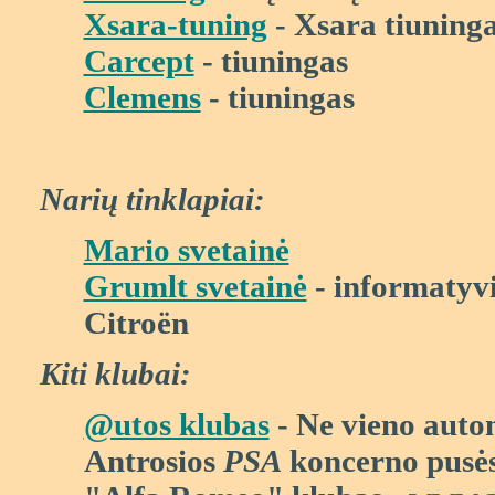
Xsara-tuning
- Xsara tiuninga
Carcept
- tiuningas
Clemens
- tiuningas
Nari
ų
tinklapiai:
Mario svetain
ė
Grumlt svetainė
- informatyvi
Citro
ën
Kiti klubai:
@utos klubas
- Ne vieno auto
Antrosios
PSA
koncerno pus
ė