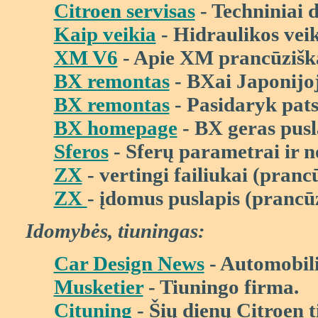
Citroen servisas
- Techniniai d
Kaip veikia
- Hidraulikos vei
XM V6
- Apie XM pranc
ū
zi
š
k
BX remontas
- BXai Japonijoj
BX remontas
- Pasidaryk pats 
BX homepage
- BX geras pusl
Sferos
- Sfer
ų
parametrai ir n
ZX
- vertingi failiukai (pranc
ZX
- įdomus puslapis
(pranc
ū
Idomyb
ė
s, tiuningas:
Car Design News
- Automobil
Musketier
- Tiuningo firma.
Cituning
-
Š
i
ų
dien
ų
Citroen t