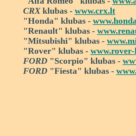
"Alfa Romeo" klubas -
www.a
CRX
klubas -
www.crx.lt
"Honda" klubas -
www.honda
"
Renault
"
klubas -
www.renau
"Mitsubishi" klubas -
www.mit
"Rover" klubas -
www.rover-k
FORD
"Scorpio" klubas -
www
FORD
"Fiesta" klubas -
www.