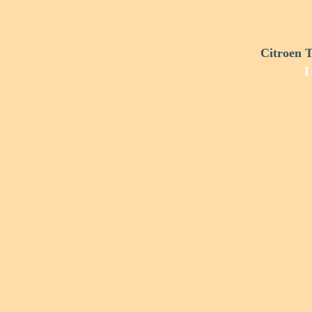
Citroen T
I