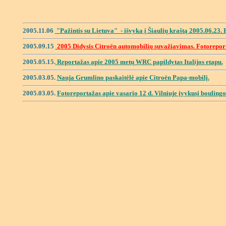
2005.11.06
"Pažintis su Lietuva" - išvyka į Šiaulių kraštą 2005.06.23. 
2005.09.15
2005 Didysis Citroën automobilių suvažiavimas. Fotorepor
2005.05.15.
Reportažas apie 2005 metų WRC papildytas Italijos etapu.
2005.03.05.
Nauja Grumlino paskait
ėlė apie
Citroën Papa-mobilį.
2005.03.05.
Fotoreportažas apie
vasario 12 d. Vilniuje įvykusį boulingo