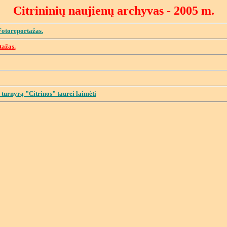
Citrininių naujienų archyvas - 200
5
m.
Fotoreportažas.
tažas.
 turnyrą "Citrinos" taurei laimėti