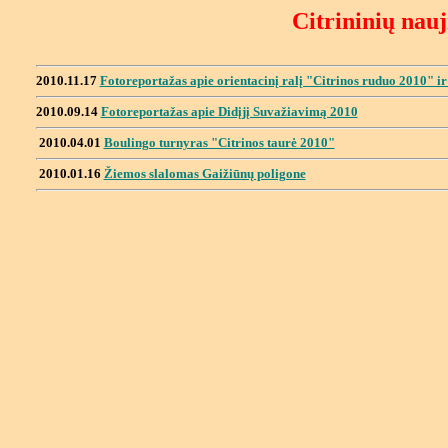
Citrininių nau
2010.11.17
Fotoreportažas apie orientacinį ralį "Citrinos ruduo 2010" ir
2010.09.14
Fotoreportažas apie Didįjį Suvažiavimą 2010
2010.04.01
Boulingo turnyras "Citrinos taurė 2010"
2010.01.16
Žiemos slalomas Gaižiūnų poligone