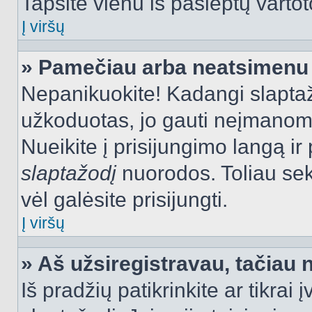
Tapsite vienu iš paslėptų vartot
Į viršų
» Pamečiau arba neatsimenu 
Nepanikuokite! Kadangi slapt
užkoduotas, jo gauti neįmanoma.
Nueikite į prisijungimo langą i
slaptažodį
nuorodos. Toliau sek
vėl galėsite prisijungti.
Į viršų
» Aš užsiregistravau, tačiau n
Iš pradžių patikrinkite ar tikrai 