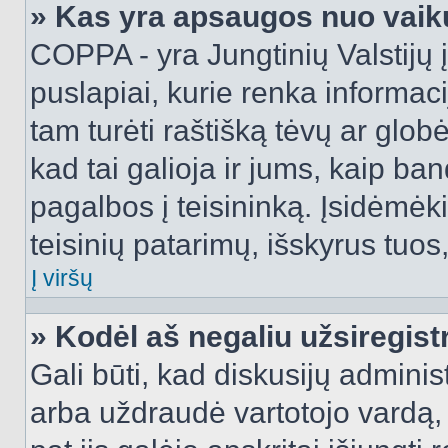
» Kas yra apsaugos nuo vaik
COPPA - yra Jungtinių Valstijų į
puslapiai, kurie renka informac
tam turėti raštišką tėvų ar globė
kad tai galioja ir jums, kaip ba
pagalbos į teisininką. Įsidėmėk
teisinių patarimų, išskyrus tuos,
Į viršų
» Kodėl aš negaliu užsiregist
Gali būti, kad diskusijų admini
arba uždraudė vartotojo vardą, 