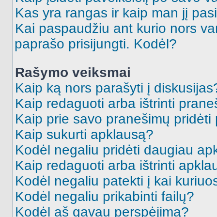
Kas yra rangas ir kaip man jį pasi
Kai paspaudžiu ant kurio nors va
paprašo prisijungti. Kodėl?
Rašymo veiksmai
Kaip ką nors parašyti į diskusijas
Kaip redaguoti arba ištrinti pran
Kaip prie savo pranešimų pridėti
Kaip sukurti apklausą?
Kodėl negaliu pridėti daugiau a
Kaip redaguoti arba ištrinti apkl
Kodėl negaliu patekti į kai kuriu
Kodėl negaliu prikabinti failų?
Kodėl aš gavau perspėjimą?