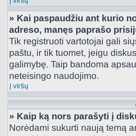
Į viršų
» Kai paspaudžiu ant kurio no
adreso, manęs paprašo prisij
Tik registruoti vartotojai gali s
paštu, ir tik tuomet, jeigu disku
galimybę. Taip bandoma apsaugo
neteisingo naudojimo.
Į viršų
» Kaip ką nors parašyti į dis
Norėdami sukurti naują temą a