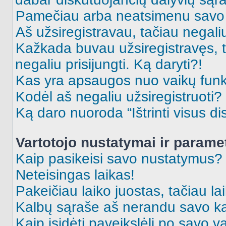
Pamečiau arba neatsimenu savo 
Aš užsiregistravau, tačiau negaliu 
Kažkada buvau užsiregistravęs, ta
negaliu prisijungti. Ką daryti?!
Kas yra apsaugos nuo vaikų fun
Kodėl aš negaliu užsiregistruoti?
Ką daro nuoroda “Ištrinti visus di
Vartotojo nustatymai ir parame
Kaip pasikeisi savo nustatymus?
Neteisingas laikas!
Pakeičiau laiko juostas, tačiau lai
Kalbų sąraše aš nerandu savo ka
Kaip įsidėti paveikslėlį po savo v