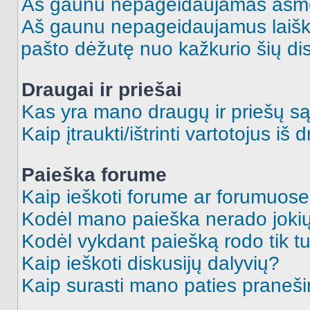
Aš gaunu nepageidaujamas asme
Aš gaunu nepageidaujamus laiškus
pašto dėžutę nuo kažkurio šių dis
Draugai ir priešai
Kas yra mano draugų ir priešų są
Kaip įtraukti/ištrinti vartotojus i
Paieška forume
Kaip ieškoti forume ar forumuos
Kodėl mano paieška nerado jokių
Kodėl vykdant paiešką rodo tik tu
Kaip ieškoti diskusijų dalyvių?
Kaip surasti mano paties praneš