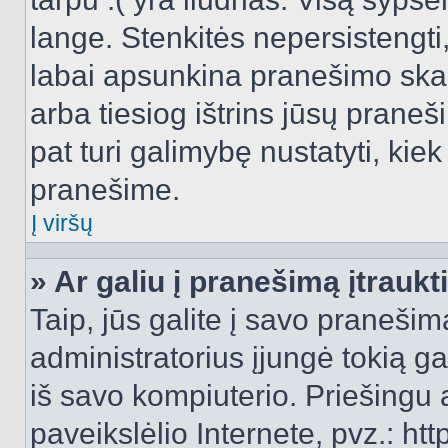
lange. Stenkitės nepersistengti
labai apsunkina pranešimo skai
arba tiesiog ištrins jūsų praneš
pat turi galimybę nustatyti, ki
pranešime.
Į viršų
» Ar galiu į pranešimą įtraukt
Taip, jūs galite į savo pranešimą
administratorius įjungė tokią gal
iš savo kompiuterio. Priešingu a
paveikslėlio Internete, pvz.: 