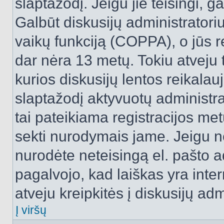
slaptažodį. Jeigu jie teisingi, ga
Galbūt diskusijų administrator
vaikų funkciją (COPPA), o jūs r
dar nėra 13 metų. Tokiu atveju 
kurios diskusijų lentos reikalauj
slaptažodį aktyvuotų administra
tai pateikiama registracijos metu.
sekti nurodymais jame. Jeigu ne
nurodėte neteisingą el. pašto 
pagalvojo, kad laiškas yra inte
atveju kreipkitės į diskusijų adm
Į viršų