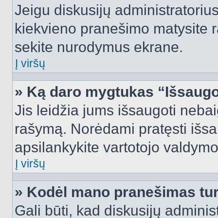
Jeigu diskusijų administratorius
kiekvieno pranešimo matysite r
sekite nurodymus ekrane.
Į viršų
» Ką daro mygtukas “Išsaugo
Jis leidžia jums išsaugoti nebai
rašymą. Norėdami pratęsti išs
apsilankykite vartotojo valdymo
Į viršų
» Kodėl mano pranešimas turi
Gali būti, kad diskusijų admini