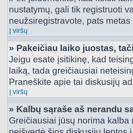
nustatymų, gali tik registruoti va
neužsiregistravote, pats metas b
Į viršų
» Pakeičiau laiko juostas, tač
Jeigu esate įsitikinę, kad teisin
laiką, tada greičiausiai neteisi
Praneškite apie tai diskusijų ad
Į viršų
» Kalbų sąraše aš nerandu s
Greičiausiai jūsų norima kalba 
neišvertė šios diskusijų lentos 