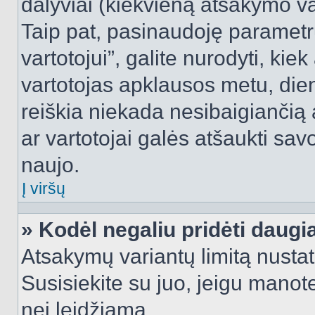
dalyviai (kiekvieną atsakymo var
Taip pat, pasinaudoję parametr
vartotojui”, galite nurodyti, kie
vartotojas apklausos metu, dien
reiškia niekada nesibaigiančią a
ar vartotojai galės atšaukti sav
naujo.
Į viršų
» Kodėl negaliu pridėti daug
Atsakymų variantų limitą nustat
Susisiekite su juo, jeigu manot
nei leidžiama.