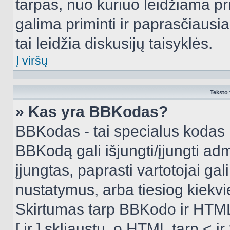
tarpas, nuo kuriuo leidžiama pr
galima priminti ir paprasčiausiai 
tai leidžia diskusijų taisyklės.
Į viršų
Teksto 
» Kas yra BBKodas?
BBKodas - tai specialus kodas 
BBKodą gali išjungti/įjungti ad
įjungtas, paprasti vartotojai gali 
nustatymus, arba tiesiog kiek
Skirtumas tarp BBKodo ir HTML
[ ir ] skliaustų, o HTML tarp <