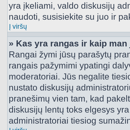
yra įkeliami, valdo diskusijų ad
naudoti, susisiekite su juo ir pa
Į viršų
» Kas yra rangas ir kaip man j
Rangai žymi jūsų parašytų prane
rangais pažymimi ypatingi dalyvi
moderatoriai. Jūs negalite tiesi
nustato diskusijų administrator
pranešimų vien tam, kad pake
diskusijų lentų toks elgesys yr
administratoriai tiesiog sumaži