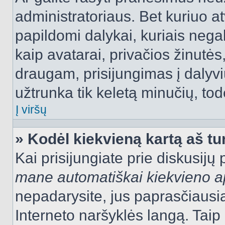
administratoriaus. Bet kuriuo a
papildomi dalykai, kuriais negal
kaip avatarai, privačios žinutės
draugam, prisijungimas į dalyvių
užtrunka tik keletą minučių, todė
Į viršų
» Kodėl kiekvieną kartą aš tur
Kai prisijungiate prie diskusijų
mane automatiškai kiekvieno 
nepadarysite, jus paprasčiausiai
Interneto naršyklės langą. Ta