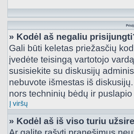
Prisi
» Kodėl aš negaliu prisijungti
Gali būti keletas priežasčių kodė
įvedėte teisingą vartotojo vardą i
susisiekite su diskusijų administ
nebuvote išmestas iš diskusijų. T
nors techninių bėdų ir puslapio s
Į viršų
» Kodėl aš iš viso turiu užsir
Ar galite rašyti pranešimus neu