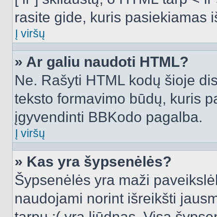
rasite gide, kuris pasiekiamas
Į viršų
» Ar galiu naudoti HTML?
Ne. Rašyti HTML kodų šioje dis
teksto formavimo būdų, kuris 
įgyvendinti BBKodo pagalba.
Į viršų
» Kas yra šypsenėlės?
Šypsenėlės yra maži paveikslėl
naudojami norint išreikšti jausm
tarpu :( yra liūdnas. Visą šyps