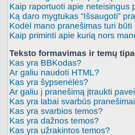
Kaip raportuoti apie neteisingus
Ką daro mygtukas “Išsaugoti” p
Kodėl mano pranešimas turi būti p
Kaip priminti apie kurią nors ma
Teksto formavimas ir temų tipa
Kas yra BBKodas?
Ar galiu naudoti HTML?
Kas yra šypsenėlės?
Ar galiu į pranešimą įtraukti pavei
Kas yra labai svarbūs pranešima
Kas yra svarbios temos?
Kas yra dažnos temos?
Kas yra užrakintos temos?