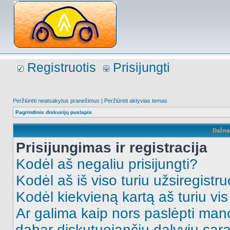
Registruotis
Prisijungti
Peržiūrėti neatsakytus pranešimus
|
Peržiūrėti aktyvias temas
Pagrindinis diskusijų puslapis
Dažna
Prisijungimas ir registracija
Kodėl aš negaliu prisijungti?
Kodėl aš iš viso turiu užsiregistru
Kodėl kiekvieną kartą aš turiu vis 
Ar galima kaip nors paslėpti man
dabar diskutuojančių dalyvių sąr