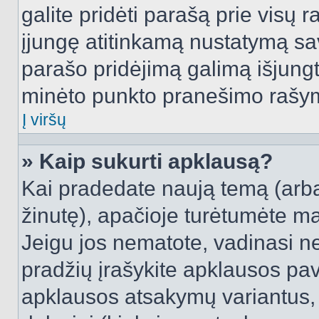
galite pridėti parašą prie visų 
įjungę atitinkamą nustatymą sa
parašo pridėjimą galimą išjung
minėto punkto pranešimo rašy
Į viršų
» Kaip sukurti apklausą?
Kai pradedate naują temą (arb
žinutę), apačioje turėtumėte ma
Jeigu jos nematote, vadinasi net
pradžių įrašykite apklausos pav
apklausos atsakymų variantus,