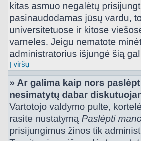
kitas asmuo negalėtų prisijungt
pasinaudodamas jūsų vardu, tod
universitetuose ir kitose viešo
varneles. Jeigu nematote minėt
administratorius išjungė šią ga
Į viršų
» Ar galima kaip nors paslėpt
nesimatytų dabar diskutuojan
Vartotojo valdymo pulte, kortelė
rasite nustatymą
Paslėpti man
prisijungimus žinos tik administr