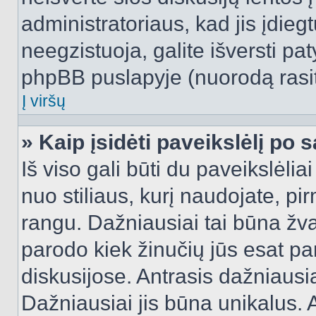
administratoriaus, kad jis įdie
neegzistuoja, galite išversti pa
phpBB puslapyje (nuorodą rasit
Į viršų
» Kaip įsidėti paveikslėlį po 
Iš viso gali būti du paveikslėlia
nuo stiliaus, kurį naudojate, pi
rangu. Dažniausiai tai būna žvai
parodo kiek žinučių jūs esat pa
diskusijose. Antrasis dažniausia
Dažniausiai jis būna unikalus. 