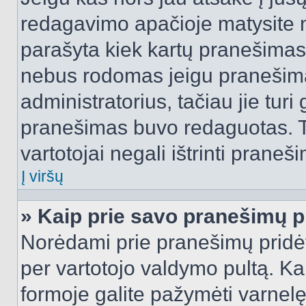
redagavimo apačioje matysite n
parašyta kiek kartų pranešimas
nebus rodomas jeigu pranešim
administratorius, tačiau jie turi
pranešimas buvo redaguotas. Tai
vartotojai negali ištrinti praneši
Į viršų
» Kaip prie savo pranešimų p
Norėdami prie pranešimų pridėti 
per vartotojo valdymo pultą. Ka
formoje galite pažymėti varnel