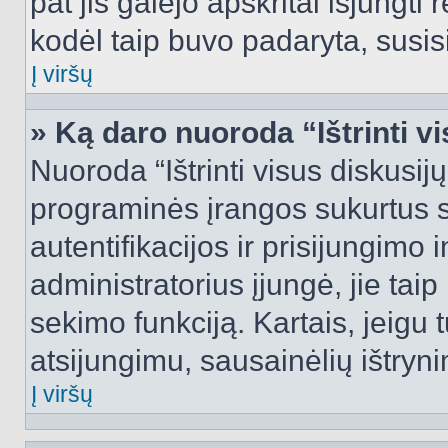
pat jis galėjo apskritai išjungti 
kodėl taip buvo padaryta, susisi
Į viršų
» Ką daro nuoroda “Ištrinti v
Nuoroda “Ištrinti visus diskusij
programinės įrangos sukurtus 
autentifikacijos ir prisijungimo 
administratorius įjungė, jie tai
sekimo funkciją. Kartais, jeigu 
atsijungimu, sausainėlių ištryni
Į viršų