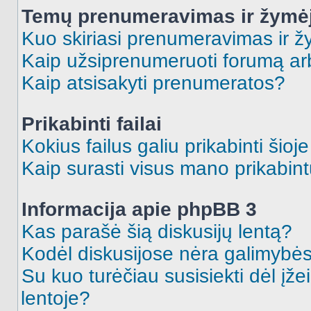
Temų prenumeravimas ir žymė
Kuo skiriasi prenumeravimas ir 
Kaip užsiprenumeruoti forumą a
Kaip atsisakyti prenumeratos?
Prikabinti failai
Kokius failus galiu prikabinti šioj
Kaip surasti visus mano prikabint
Informacija apie phpBB 3
Kas parašė šią diskusijų lentą?
Kodėl diskusijose nėra galimybė
Su kuo turėčiau susisiekti dėl įže
lentoje?