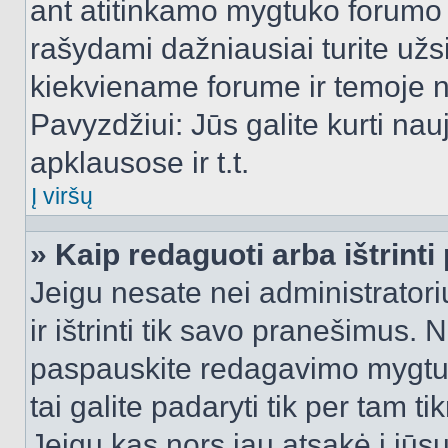
ant atitinkamo mygtuko forumo 
rašydami dažniausiai turite užsi
kiekviename forume ir temoje 
Pavyzdžiui: Jūs galite kurti nau
apklausose ir t.t.
Į viršų
» Kaip redaguoti arba ištrint
Jeigu nesate nei administratori
ir ištrinti tik savo pranešimus
paspauskite redagavimo mygtuk
tai galite padaryti tik per tam 
Jeigu kas nors jau atsakė į jūs