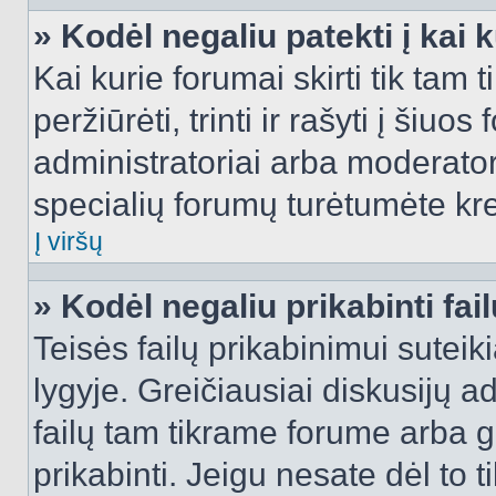
» Kodėl negaliu patekti į kai
Kai kurie forumai skirti tik tam 
peržiūrėti, trinti ir rašyti į ši
administratoriai arba moderatori
specialių forumų turėtumėte krei
Į viršų
» Kodėl negaliu prikabinti fai
Teisės failų prikabinimui sutei
lygyje. Greičiausiai diskusijų ad
failų tam tikrame forume arba ga
prikabinti. Jeigu nesate dėl to t