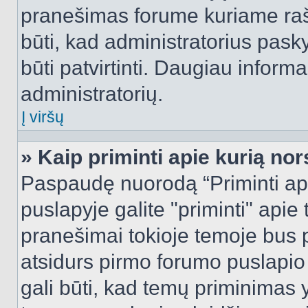
pranešimas forume kuriame rašote
būti, kad administratorius pasky
būti patvirtinti. Daugiau inform
administratorių.
Į viršų
» Kaip priminti apie kurią n
Paspaudę nuorodą “Priminti ap
puslapyje galite "priminti" apie
pranešimai tokioje temoje bus p
atsidurs pirmo forumo puslapio
gali būti, kad temų priminimas 