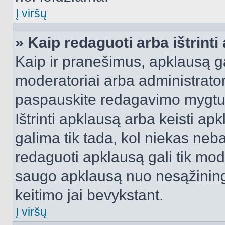
Į viršų
» Kaip redaguoti arba ištrint
Kaip ir pranešimus, apklausą gal
moderatoriai arba administrato
paspauskite redagavimo mygtu
Ištrinti apklausą arba keisti a
galima tik tada, kol niekas neba
redaguoti apklausą gali tik mode
saugo apklausą nuo nesąžinin
keitimo jai bevykstant.
Į viršų