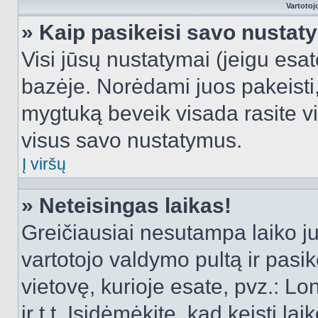
Vartotoj
» Kaip pasikeisi savo nusta
Visi jūsų nustatymai (jeigu es
bazėje. Norėdami juos pakeisti,
mygtuką beveik visada rasite vi
visus savo nustatymus.
Į viršų
» Neteisingas laikas!
Greičiausiai nesutampa laiko juo
vartotojo valdymo pultą ir pasike
vietovę, kurioje esate, pvz.: L
ir t.t. Įsidėmėkite, kad keisti lai