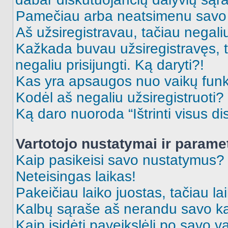
Pamečiau arba neatsimenu savo 
Aš užsiregistravau, tačiau negaliu 
Kažkada buvau užsiregistravęs, ta
negaliu prisijungti. Ką daryti?!
Kas yra apsaugos nuo vaikų fun
Kodėl aš negaliu užsiregistruoti?
Ką daro nuoroda “Ištrinti visus di
Vartotojo nustatymai ir parame
Kaip pasikeisi savo nustatymus?
Neteisingas laikas!
Pakeičiau laiko juostas, tačiau lai
Kalbų sąraše aš nerandu savo ka
Kaip įsidėti paveikslėlį po savo v