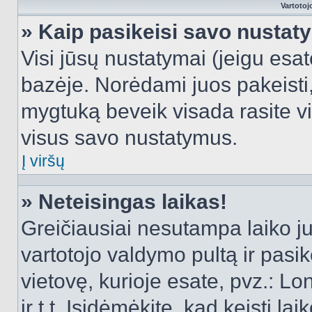
Vartotoj
» Kaip pasikeisi savo nusta
Visi jūsų nustatymai (jeigu es
bazėje. Norėdami juos pakeisti,
mygtuką beveik visada rasite vi
visus savo nustatymus.
Į viršų
» Neteisingas laikas!
Greičiausiai nesutampa laiko juo
vartotojo valdymo pultą ir pasike
vietovę, kurioje esate, pvz.: L
ir t.t. Įsidėmėkite, kad keisti lai