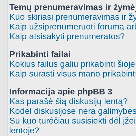
Temų prenumeravimas ir žymė
Kuo skiriasi prenumeravimas ir 
Kaip užsiprenumeruoti forumą a
Kaip atsisakyti prenumeratos?
Prikabinti failai
Kokius failus galiu prikabinti šioj
Kaip surasti visus mano prikabint
Informacija apie phpBB 3
Kas parašė šią diskusijų lentą?
Kodėl diskusijose nėra galimybė
Su kuo turėčiau susisiekti dėl įže
lentoje?