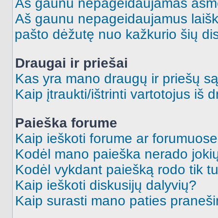
Aš gaunu nepageidaujamas asme
Aš gaunu nepageidaujamus laiškus
pašto dėžutę nuo kažkurio šių dis
Draugai ir priešai
Kas yra mano draugų ir priešų są
Kaip įtraukti/ištrinti vartotojus i
Paieška forume
Kaip ieškoti forume ar forumuos
Kodėl mano paieška nerado jokių
Kodėl vykdant paiešką rodo tik tu
Kaip ieškoti diskusijų dalyvių?
Kaip surasti mano paties praneš