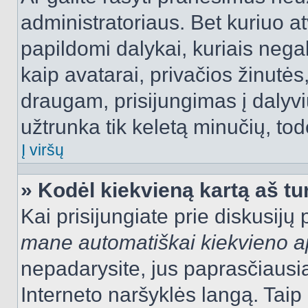
administratoriaus. Bet kuriuo a
papildomi dalykai, kuriais negal
kaip avatarai, privačios žinutės
draugam, prisijungimas į dalyvių
užtrunka tik keletą minučių, todė
Į viršų
» Kodėl kiekvieną kartą aš tur
Kai prisijungiate prie diskusijų
mane automatiškai kiekvieno 
nepadarysite, jus paprasčiausiai
Interneto naršyklės langą. Ta