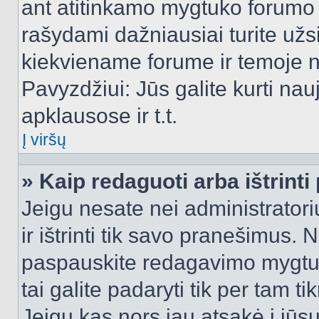
ant atitinkamo mygtuko forumo 
rašydami dažniausiai turite užsi
kiekviename forume ir temoje 
Pavyzdžiui: Jūs galite kurti nau
apklausose ir t.t.
Į viršų
» Kaip redaguoti arba ištrint
Jeigu nesate nei administratori
ir ištrinti tik savo pranešimus
paspauskite redagavimo mygtuk
tai galite padaryti tik per tam 
Jeigu kas nors jau atsakė į jūs