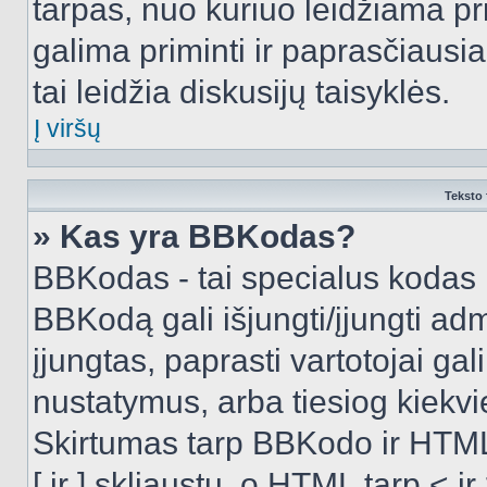
tarpas, nuo kuriuo leidžiama pr
galima priminti ir paprasčiausiai 
tai leidžia diskusijų taisyklės.
Į viršų
Teksto 
» Kas yra BBKodas?
BBKodas - tai specialus kodas 
BBKodą gali išjungti/įjungti ad
įjungtas, paprasti vartotojai gali 
nustatymus, arba tiesiog kiek
Skirtumas tarp BBKodo ir HTML
[ ir ] skliaustų, o HTML tarp <