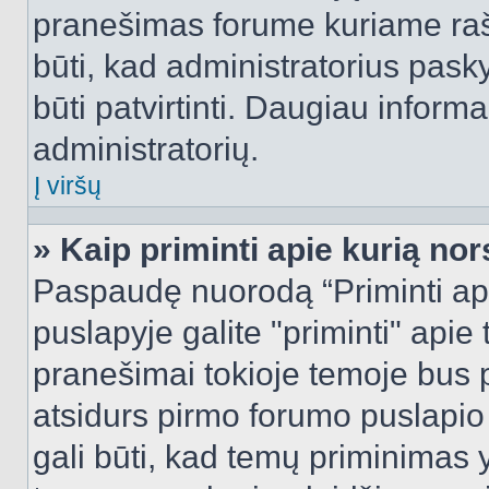
pranešimas forume kuriame rašote
būti, kad administratorius pasky
būti patvirtinti. Daugiau inform
administratorių.
Į viršų
» Kaip priminti apie kurią n
Paspaudę nuorodą “Priminti ap
puslapyje galite "priminti" apie
pranešimai tokioje temoje bus p
atsidurs pirmo forumo puslapio
gali būti, kad temų priminimas 