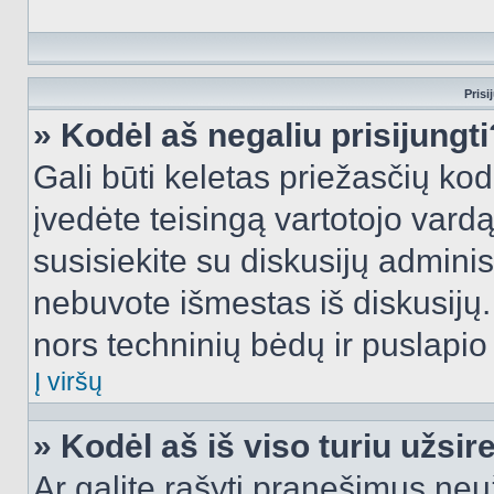
Prisi
» Kodėl aš negaliu prisijungti
Gali būti keletas priežasčių kodė
įvedėte teisingą vartotojo vardą i
susisiekite su diskusijų administ
nebuvote išmestas iš diskusijų. T
nors techninių bėdų ir puslapio s
Į viršų
» Kodėl aš iš viso turiu užsir
Ar galite rašyti pranešimus neu