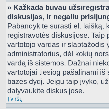
» Kažkada buvau užsiregistra
diskusijas, ir negaliu prisijun
Pabandykite surasti el. laišką, 
registravotės diskusijose. Taip p
vartotojo vardas ir slaptažodis y
administratorius, dėl kokių nors
vardą iš sistemos. Dažnai niek
vartotojai tiesiog pašalinami i
bazės dydį. Jeigu taip įvyko, užs
dalyvaukite diskusijose.
Į viršų