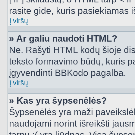
rasite gide, kuris pasiekiamas
Į viršų
» Ar galiu naudoti HTML?
Ne. Rašyti HTML kodų šioje dis
teksto formavimo būdų, kuris 
įgyvendinti BBKodo pagalba.
Į viršų
» Kas yra šypsenėlės?
Šypsenėlės yra maži paveikslėl
naudojami norint išreikšti jausm
tarpu :( yra liūdnas. Visą šyps