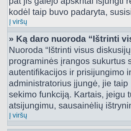
pat jis galėjo apskritai išjungti 
kodėl taip buvo padaryta, susisi
Į viršų
» Ką daro nuoroda “Ištrinti v
Nuoroda “Ištrinti visus diskusij
programinės įrangos sukurtus 
autentifikacijos ir prisijungimo 
administratorius įjungė, jie tai
sekimo funkciją. Kartais, jeigu 
atsijungimu, sausainėlių ištryni
Į viršų