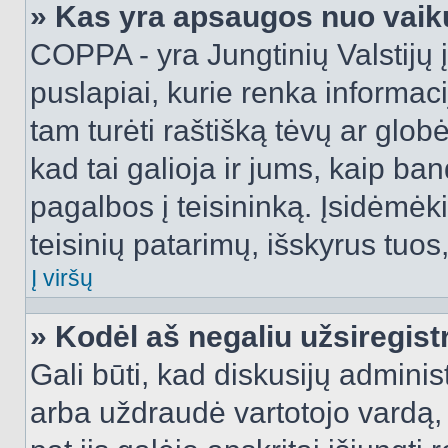
» Kas yra apsaugos nuo vaik
COPPA - yra Jungtinių Valstijų į
puslapiai, kurie renka informac
tam turėti raštišką tėvų ar globė
kad tai galioja ir jums, kaip ba
pagalbos į teisininką. Įsidėmėk
teisinių patarimų, išskyrus tuos,
Į viršų
» Kodėl aš negaliu užsiregist
Gali būti, kad diskusijų admini
arba uždraudė vartotojo vardą, 