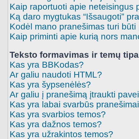
Kaip raportuoti apie neteisingus
Ką daro mygtukas “Išsaugoti” p
Kodėl mano pranešimas turi būti p
Kaip priminti apie kurią nors ma
Teksto formavimas ir temų tipa
Kas yra BBKodas?
Ar galiu naudoti HTML?
Kas yra šypsenėlės?
Ar galiu į pranešimą įtraukti pavei
Kas yra labai svarbūs pranešima
Kas yra svarbios temos?
Kas yra dažnos temos?
Kas yra užrakintos temos?