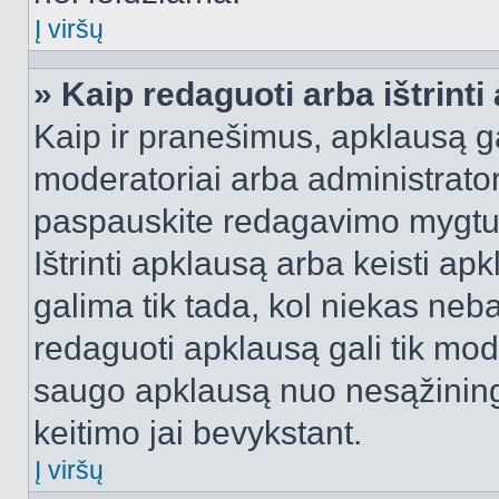
Į viršų
» Kaip redaguoti arba ištrint
Kaip ir pranešimus, apklausą gal
moderatoriai arba administrato
paspauskite redagavimo mygtu
Ištrinti apklausą arba keisti a
galima tik tada, kol niekas neba
redaguoti apklausą gali tik mode
saugo apklausą nuo nesąžinin
keitimo jai bevykstant.
Į viršų