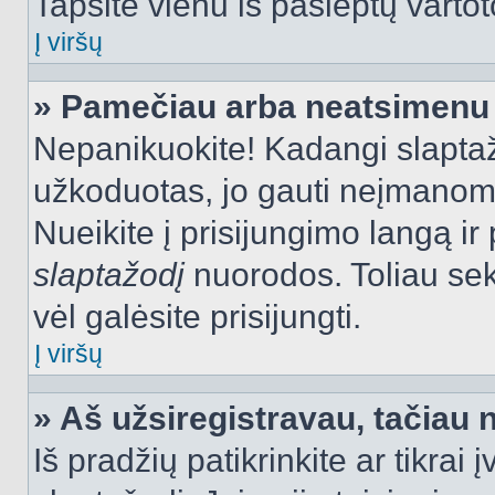
Tapsite vienu iš paslėptų vartot
Į viršų
» Pamečiau arba neatsimenu 
Nepanikuokite! Kadangi slapt
užkoduotas, jo gauti neįmanoma.
Nueikite į prisijungimo langą i
slaptažodį
nuorodos. Toliau sek
vėl galėsite prisijungti.
Į viršų
» Aš užsiregistravau, tačiau n
Iš pradžių patikrinkite ar tikrai 