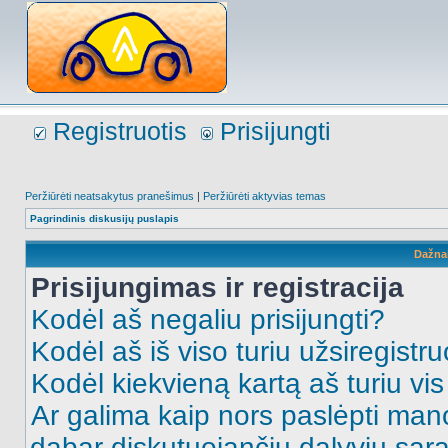
Registruotis
Prisijungti
Peržiūrėti neatsakytus pranešimus
|
Peržiūrėti aktyvias temas
Pagrindinis diskusijų puslapis
Dažna
Prisijungimas ir registracija
Kodėl aš negaliu prisijungti?
Kodėl aš iš viso turiu užsiregistru
Kodėl kiekvieną kartą aš turiu vis 
Ar galima kaip nors paslėpti man
dabar diskutuojančių dalyvių sąr