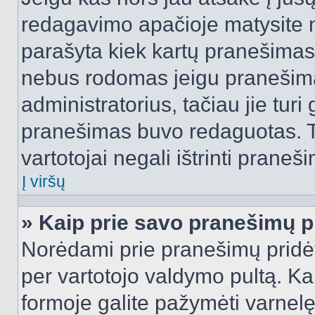
redagavimo apačioje matysite n
parašyta kiek kartų pranešimas
nebus rodomas jeigu pranešim
administratorius, tačiau jie turi
pranešimas buvo redaguotas. Tai
vartotojai negali ištrinti praneši
Į viršų
» Kaip prie savo pranešimų p
Norėdami prie pranešimų pridėti 
per vartotojo valdymo pultą. Ka
formoje galite pažymėti varnel