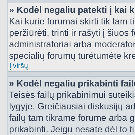
» Kodėl negaliu patekti į kai
Kai kurie forumai skirti tik tam 
peržiūrėti, trinti ir rašyti į ši
administratoriai arba moderatori
specialių forumų turėtumėte krei
Į viršų
» Kodėl negaliu prikabinti fai
Teisės failų prikabinimui sutei
lygyje. Greičiausiai diskusijų ad
failų tam tikrame forume arba ga
prikabinti. Jeigu nesate dėl to t