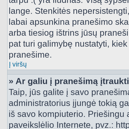
lange. Stenkitės nepersistengti
labai apsunkina pranešimo skai
arba tiesiog ištrins jūsų praneš
pat turi galimybę nustatyti, ki
pranešime.
Į viršų
» Ar galiu į pranešimą įtraukt
Taip, jūs galite į savo pranešimą
administratorius įjungė tokią gal
iš savo kompiuterio. Priešingu a
paveikslėlio Internete, pvz.: 