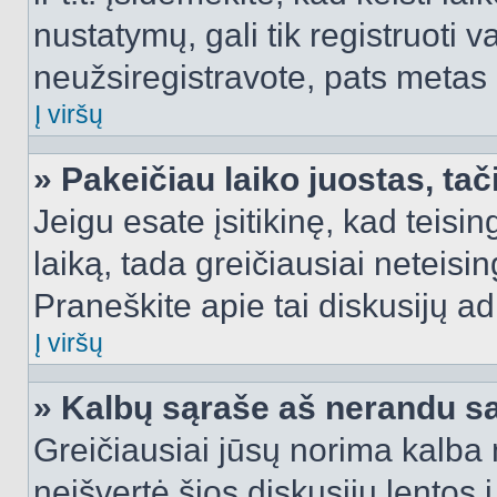
nustatymų, gali tik registruoti va
neužsiregistravote, pats metas b
Į viršų
» Pakeičiau laiko juostas, tač
Jeigu esate įsitikinę, kad teisin
laiką, tada greičiausiai neteisi
Praneškite apie tai diskusijų ad
Į viršų
» Kalbų sąraše aš nerandu s
Greičiausiai jūsų norima kalba 
neišvertė šios diskusijų lentos 