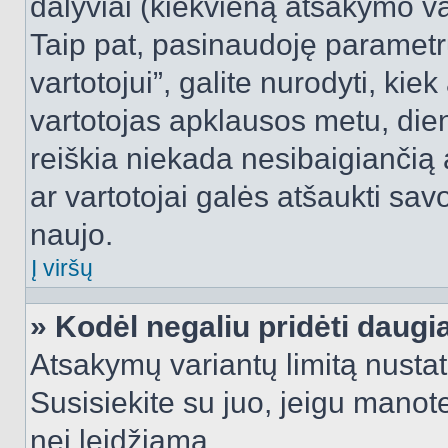
dalyviai (kiekvieną atsakymo var
Taip pat, pasinaudoję parametr
vartotojui”, galite nurodyti, kie
vartotojas apklausos metu, dien
reiškia niekada nesibaigiančią a
ar vartotojai galės atšaukti sav
naujo.
Į viršų
» Kodėl negaliu pridėti daug
Atsakymų variantų limitą nustat
Susisiekite su juo, jeigu manot
nei leidžiama.