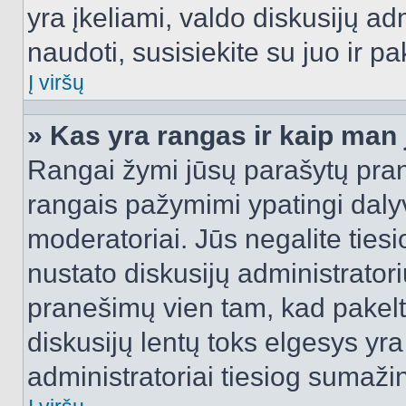
yra įkeliami, valdo diskusijų ad
naudoti, susisiekite su juo ir pa
Į viršų
» Kas yra rangas ir kaip man j
Rangai žymi jūsų parašytų prane
rangais pažymimi ypatingi dalyvi
moderatoriai. Jūs negalite tiesi
nustato diskusijų administrator
pranešimų vien tam, kad pake
diskusijų lentų toks elgesys yr
administratoriai tiesiog sumaži