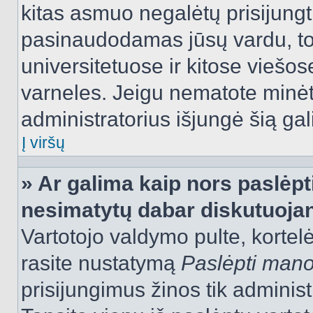
kitas asmuo negalėtų prisijungt
pasinaudodamas jūsų vardu, tod
universitetuose ir kitose viešo
varneles. Jeigu nematote minėt
administratorius išjungė šią ga
Į viršų
» Ar galima kaip nors paslėpt
nesimatytų dabar diskutuojan
Vartotojo valdymo pulte, kortelė
rasite nustatymą
Paslėpti man
prisijungimus žinos tik administr