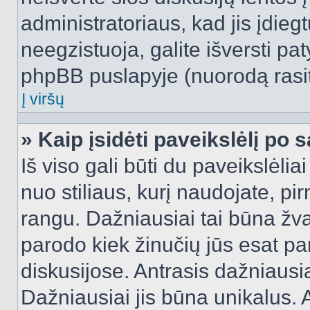
administratoriaus, kad jis įdie
neegzistuoja, galite išversti pa
phpBB puslapyje (nuorodą rasit
Į viršų
» Kaip įsidėti paveikslėlį po 
Iš viso gali būti du paveikslėlia
nuo stiliaus, kurį naudojate, pi
rangu. Dažniausiai tai būna žvai
parodo kiek žinučių jūs esat pa
diskusijose. Antrasis dažniausia
Dažniausiai jis būna unikalus. 