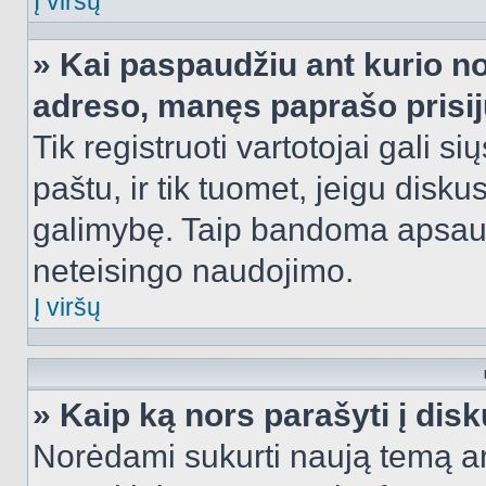
Į viršų
» Kai paspaudžiu ant kurio no
adreso, manęs paprašo prisij
Tik registruoti vartotojai gali s
paštu, ir tik tuomet, jeigu disku
galimybę. Taip bandoma apsaugo
neteisingo naudojimo.
Į viršų
» Kaip ką nors parašyti į dis
Norėdami sukurti naują temą a