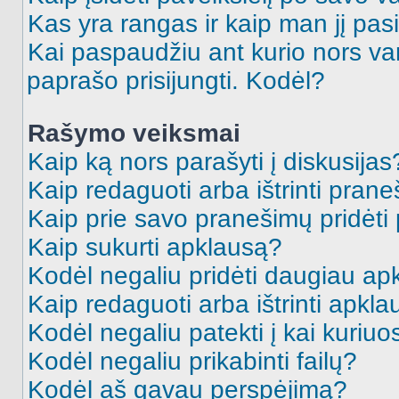
Kas yra rangas ir kaip man jį pasi
Kai paspaudžiu ant kurio nors va
paprašo prisijungti. Kodėl?
Rašymo veiksmai
Kaip ką nors parašyti į diskusijas
Kaip redaguoti arba ištrinti pran
Kaip prie savo pranešimų pridėti
Kaip sukurti apklausą?
Kodėl negaliu pridėti daugiau a
Kaip redaguoti arba ištrinti apkl
Kodėl negaliu patekti į kai kuriu
Kodėl negaliu prikabinti failų?
Kodėl aš gavau perspėjimą?