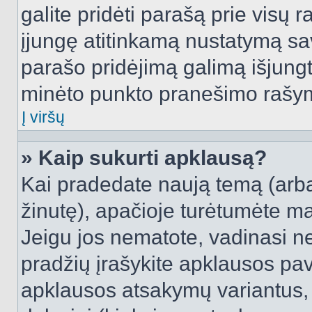
galite pridėti parašą prie visų 
įjungę atitinkamą nustatymą sa
parašo pridėjimą galimą išjung
minėto punkto pranešimo rašy
Į viršų
» Kaip sukurti apklausą?
Kai pradedate naują temą (arb
žinutę), apačioje turėtumėte ma
Jeigu jos nematote, vadinasi net
pradžių įrašykite apklausos pav
apklausos atsakymų variantus,