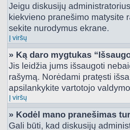
Jeigu diskusijų administratorius
kiekvieno pranešimo matysite r
sekite nurodymus ekrane.
Į viršų
» Ką daro mygtukas “Išsaugo
Jis leidžia jums išsaugoti nebai
rašymą. Norėdami pratęsti išs
apsilankykite vartotojo valdymo
Į viršų
» Kodėl mano pranešimas turi
Gali būti, kad diskusijų admini