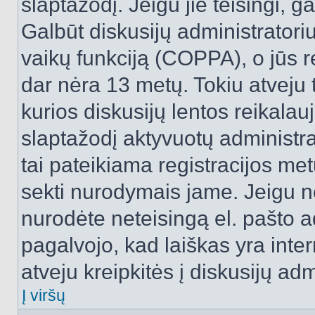
slaptažodį. Jeigu jie teisingi, ga
Galbūt diskusijų administrator
vaikų funkciją (COPPA), o jūs r
dar nėra 13 metų. Tokiu atveju 
kurios diskusijų lentos reikalauj
slaptažodį aktyvuotų administra
tai pateikiama registracijos metu.
sekti nurodymais jame. Jeigu ne
nurodėte neteisingą el. pašto 
pagalvojo, kad laiškas yra inte
atveju kreipkitės į diskusijų adm
Į viršų