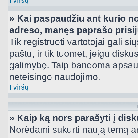
Į viršų
» Kai paspaudžiu ant kurio no
adreso, manęs paprašo prisij
Tik registruoti vartotojai gali s
paštu, ir tik tuomet, jeigu disku
galimybę. Taip bandoma apsaugo
neteisingo naudojimo.
Į viršų
» Kaip ką nors parašyti į dis
Norėdami sukurti naują temą a