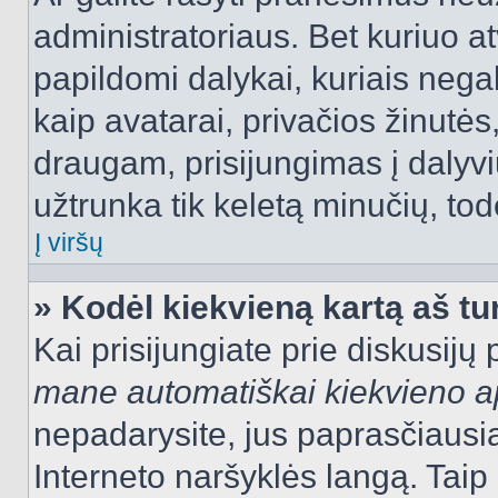
administratoriaus. Bet kuriuo a
papildomi dalykai, kuriais negal
kaip avatarai, privačios žinutės
draugam, prisijungimas į dalyvių
užtrunka tik keletą minučių, todė
Į viršų
» Kodėl kiekvieną kartą aš tur
Kai prisijungiate prie diskusijų
mane automatiškai kiekvieno 
nepadarysite, jus paprasčiausiai
Interneto naršyklės langą. Ta