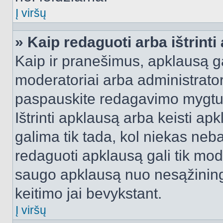
Į viršų
» Kaip redaguoti arba ištrint
Kaip ir pranešimus, apklausą gal
moderatoriai arba administrato
paspauskite redagavimo mygtu
Ištrinti apklausą arba keisti a
galima tik tada, kol niekas neba
redaguoti apklausą gali tik mode
saugo apklausą nuo nesąžinin
keitimo jai bevykstant.
Į viršų