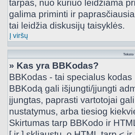
tarpas, nuo kuriuo leidžiama pr
galima priminti ir paprasčiausiai 
tai leidžia diskusijų taisyklės.
Į viršų
Teksto 
» Kas yra BBKodas?
BBKodas - tai specialus kodas 
BBKodą gali išjungti/įjungti ad
įjungtas, paprasti vartotojai gali 
nustatymus, arba tiesiog kiek
Skirtumas tarp BBKodo ir HTML
[ ir ] skliaustų, o HTML tarp <