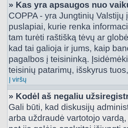
» Kas yra apsaugos nuo vaik
COPPA - yra Jungtinių Valstijų į
puslapiai, kurie renka informac
tam turėti raštišką tėvų ar globė
kad tai galioja ir jums, kaip ba
pagalbos į teisininką. Įsidėmėk
teisinių patarimų, išskyrus tuos,
Į viršų
» Kodėl aš negaliu užsiregist
Gali būti, kad diskusijų admini
arba uždraudė vartotojo vardą, 