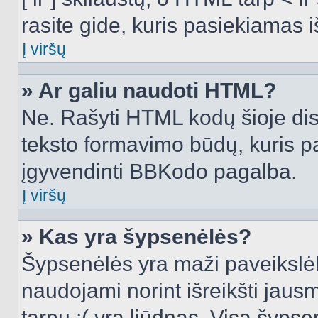
rasite gide, kuris pasiekiamas
Į viršų
» Ar galiu naudoti HTML?
Ne. Rašyti HTML kodų šioje dis
teksto formavimo būdų, kuris 
įgyvendinti BBKodo pagalba.
Į viršų
» Kas yra šypsenėlės?
Šypsenėlės yra maži paveikslėl
naudojami norint išreikšti jausm
tarpu :( yra liūdnas. Visą šyps