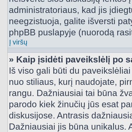
administratoriaus, kad jis įdie
neegzistuoja, galite išversti pa
phpBB puslapyje (nuorodą rasit
Į viršų
» Kaip įsidėti paveikslėlį po 
Iš viso gali būti du paveikslėlia
nuo stiliaus, kurį naudojate, pi
rangu. Dažniausiai tai būna žvai
parodo kiek žinučių jūs esat pa
diskusijose. Antrasis dažniausia
Dažniausiai jis būna unikalus. 