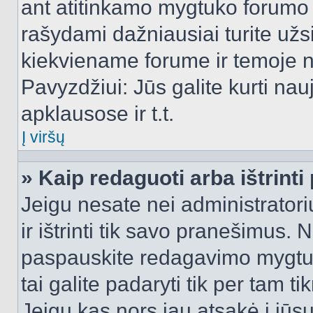
ant atitinkamo mygtuko forumo 
rašydami dažniausiai turite užsi
kiekviename forume ir temoje 
Pavyzdžiui: Jūs galite kurti nau
apklausose ir t.t.
Į viršų
» Kaip redaguoti arba ištrint
Jeigu nesate nei administratori
ir ištrinti tik savo pranešimus
paspauskite redagavimo mygtuk
tai galite padaryti tik per tam 
Jeigu kas nors jau atsakė į jūs