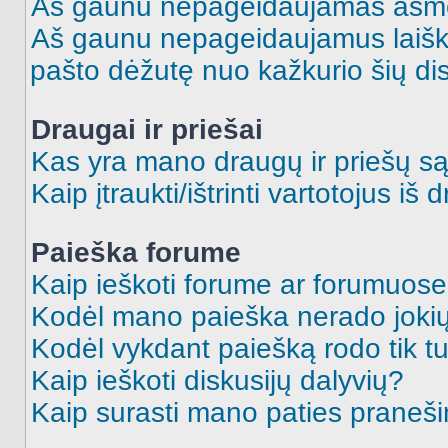
Aš gaunu nepageidaujamas asme
Aš gaunu nepageidaujamus laiškus
pašto dėžutę nuo kažkurio šių dis
Draugai ir priešai
Kas yra mano draugų ir priešų są
Kaip įtraukti/ištrinti vartotojus i
Paieška forume
Kaip ieškoti forume ar forumuos
Kodėl mano paieška nerado jokių
Kodėl vykdant paiešką rodo tik tu
Kaip ieškoti diskusijų dalyvių?
Kaip surasti mano paties praneš