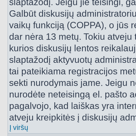
slaptažodį. Jeigu jie teisingi, ga
Galbūt diskusijų administrator
vaikų funkciją (COPPA), o jūs r
dar nėra 13 metų. Tokiu atveju 
kurios diskusijų lentos reikalauj
slaptažodį aktyvuotų administra
tai pateikiama registracijos metu.
sekti nurodymais jame. Jeigu ne
nurodėte neteisingą el. pašto 
pagalvojo, kad laiškas yra inte
atveju kreipkitės į diskusijų adm
Į viršų