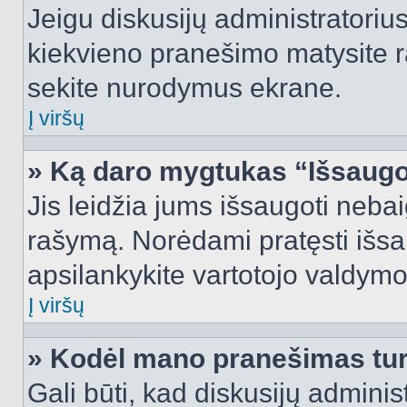
Jeigu diskusijų administratorius
kiekvieno pranešimo matysite r
sekite nurodymus ekrane.
Į viršų
» Ką daro mygtukas “Išsaugo
Jis leidžia jums išsaugoti nebai
rašymą. Norėdami pratęsti išs
apsilankykite vartotojo valdymo
Į viršų
» Kodėl mano pranešimas turi
Gali būti, kad diskusijų admini