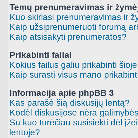
Temų prenumeravimas ir žymė
Kuo skiriasi prenumeravimas ir 
Kaip užsiprenumeruoti forumą a
Kaip atsisakyti prenumeratos?
Prikabinti failai
Kokius failus galiu prikabinti šioj
Kaip surasti visus mano prikabint
Informacija apie phpBB 3
Kas parašė šią diskusijų lentą?
Kodėl diskusijose nėra galimybė
Su kuo turėčiau susisiekti dėl įže
lentoje?