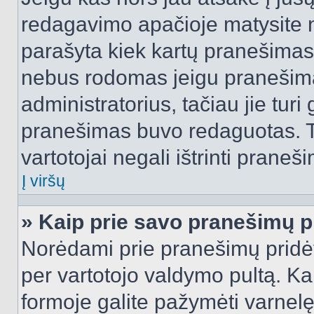
redagavimo apačioje matysite n
parašyta kiek kartų pranešimas
nebus rodomas jeigu pranešim
administratorius, tačiau jie turi
pranešimas buvo redaguotas. Tai
vartotojai negali ištrinti praneši
Į viršų
» Kaip prie savo pranešimų p
Norėdami prie pranešimų pridėti 
per vartotojo valdymo pultą. Ka
formoje galite pažymėti varnel