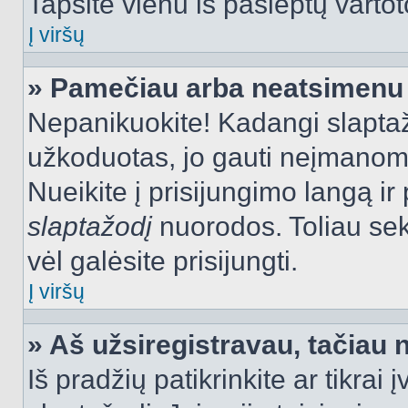
Tapsite vienu iš paslėptų vartot
Į viršų
» Pamečiau arba neatsimenu 
Nepanikuokite! Kadangi slapt
užkoduotas, jo gauti neįmanoma.
Nueikite į prisijungimo langą i
slaptažodį
nuorodos. Toliau sek
vėl galėsite prisijungti.
Į viršų
» Aš užsiregistravau, tačiau n
Iš pradžių patikrinkite ar tikrai 