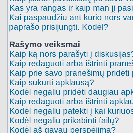
Kas yra rangas ir kaip man jį pasi
Kai paspaudžiu ant kurio nors va
paprašo prisijungti. Kodėl?
Rašymo veiksmai
Kaip ką nors parašyti į diskusijas
Kaip redaguoti arba ištrinti pran
Kaip prie savo pranešimų pridėti
Kaip sukurti apklausą?
Kodėl negaliu pridėti daugiau a
Kaip redaguoti arba ištrinti apkl
Kodėl negaliu patekti į kai kuriu
Kodėl negaliu prikabinti failų?
Kodėl aš gavau perspėjimą?