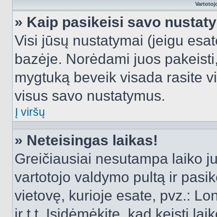
Vartotoj
» Kaip pasikeisi savo nusta
Visi jūsų nustatymai (jeigu es
bazėje. Norėdami juos pakeisti,
mygtuką beveik visada rasite vi
visus savo nustatymus.
Į viršų
» Neteisingas laikas!
Greičiausiai nesutampa laiko juo
vartotojo valdymo pultą ir pasike
vietovę, kurioje esate, pvz.: L
ir t.t. Įsidėmėkite, kad keisti lai