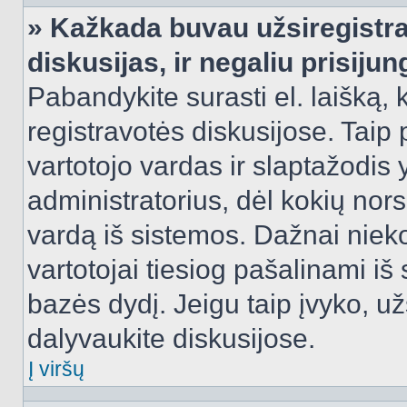
» Kažkada buvau užsiregistra
diskusijas, ir negaliu prisijun
Pabandykite surasti el. laišką, 
registravotės diskusijose. Taip p
vartotojo vardas ir slaptažodis y
administratorius, dėl kokių nors
vardą iš sistemos. Dažnai niek
vartotojai tiesiog pašalinami i
bazės dydį. Jeigu taip įvyko, užs
dalyvaukite diskusijose.
Į viršų