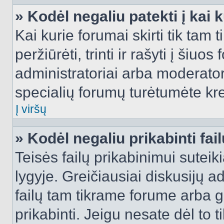
» Kodėl negaliu patekti į kai
Kai kurie forumai skirti tik tam 
peržiūrėti, trinti ir rašyti į ši
administratoriai arba moderatori
specialių forumų turėtumėte krei
Į viršų
» Kodėl negaliu prikabinti fai
Teisės failų prikabinimui sutei
lygyje. Greičiausiai diskusijų ad
failų tam tikrame forume arba ga
prikabinti. Jeigu nesate dėl to t