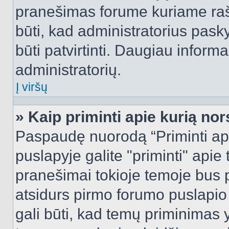
pranešimas forume kuriame rašote
būti, kad administratorius pasky
būti patvirtinti. Daugiau inform
administratorių.
Į viršų
» Kaip priminti apie kurią n
Paspaudę nuorodą “Priminti ap
puslapyje galite "priminti" apie
pranešimai tokioje temoje bus p
atsidurs pirmo forumo puslapio
gali būti, kad temų priminimas 