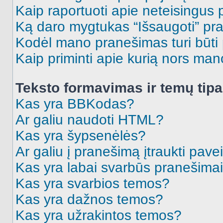
Kaip raportuoti apie neteisingus
Ką daro mygtukas “Išsaugoti” p
Kodėl mano pranešimas turi būti p
Kaip priminti apie kurią nors ma
Teksto formavimas ir temų tipa
Kas yra BBKodas?
Ar galiu naudoti HTML?
Kas yra šypsenėlės?
Ar galiu į pranešimą įtraukti pavei
Kas yra labai svarbūs pranešima
Kas yra svarbios temos?
Kas yra dažnos temos?
Kas yra užrakintos temos?