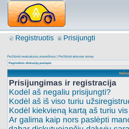
Registruotis
Prisijungti
Peržiūrėti neatsakytus pranešimus
|
Peržiūrėti aktyvias temas
Pagrindinis diskusijų puslapis
Dažna
Prisijungimas ir registracija
Kodėl aš negaliu prisijungti?
Kodėl aš iš viso turiu užsiregistru
Kodėl kiekvieną kartą aš turiu vis 
Ar galima kaip nors paslėpti man
dabar diskutuojančių dalyvių sąr