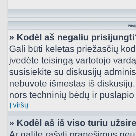
Prisi
» Kodėl aš negaliu prisijungti
Gali būti keletas priežasčių kodė
įvedėte teisingą vartotojo vardą i
susisiekite su diskusijų administ
nebuvote išmestas iš diskusijų. T
nors techninių bėdų ir puslapio s
Į viršų
» Kodėl aš iš viso turiu užsir
Ar galite rašyti pranešimus neu