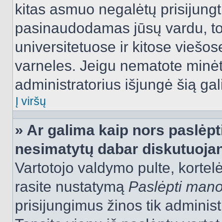
kitas asmuo negalėtų prisijungt
pasinaudodamas jūsų vardu, tod
universitetuose ir kitose viešo
varneles. Jeigu nematote minėt
administratorius išjungė šią ga
Į viršų
» Ar galima kaip nors paslėpt
nesimatytų dabar diskutuojan
Vartotojo valdymo pulte, kortelė
rasite nustatymą
Paslėpti man
prisijungimus žinos tik administr