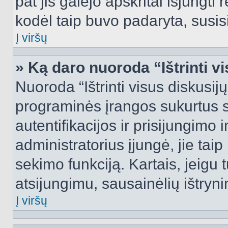
pat jis galėjo apskritai išjungti 
kodėl taip buvo padaryta, susisi
Į viršų
» Ką daro nuoroda “Ištrinti v
Nuoroda “Ištrinti visus diskusij
programinės įrangos sukurtus 
autentifikacijos ir prisijungimo 
administratorius įjungė, jie tai
sekimo funkciją. Kartais, jeigu 
atsijungimu, sausainėlių ištryni
Į viršų