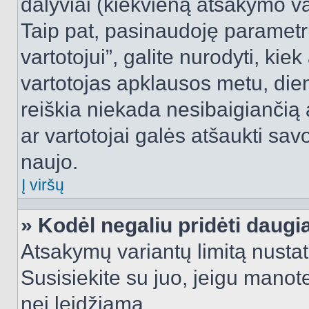
dalyviai (kiekvieną atsakymo var
Taip pat, pasinaudoję parametr
vartotojui”, galite nurodyti, kie
vartotojas apklausos metu, dien
reiškia niekada nesibaigiančią a
ar vartotojai galės atšaukti sav
naujo.
Į viršų
» Kodėl negaliu pridėti daug
Atsakymų variantų limitą nustat
Susisiekite su juo, jeigu manot
nei leidžiama.