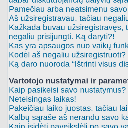
Pamečiau arba neatsimenu savo 
Aš užsiregistravau, tačiau negaliu 
Kažkada buvau užsiregistravęs, ta
negaliu prisijungti. Ką daryti?!
Kas yra apsaugos nuo vaikų fun
Kodėl aš negaliu užsiregistruoti?
Ką daro nuoroda “Ištrinti visus di
Vartotojo nustatymai ir parame
Kaip pasikeisi savo nustatymus?
Neteisingas laikas!
Pakeičiau laiko juostas, tačiau lai
Kalbų sąraše aš nerandu savo ka
Kaip įsidėti paveikslėlį po savo v