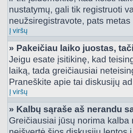
nustatymų, gali tik registruoti va
neužsiregistravote, pats metas b
Į viršų
» Pakeičiau laiko juostas, tač
Jeigu esate įsitikinę, kad teisin
laiką, tada greičiausiai neteisi
Praneškite apie tai diskusijų ad
Į viršų
» Kalbų sąraše aš nerandu s
Greičiausiai jūsų norima kalba 
neišvertė šios diskusijų lentos 