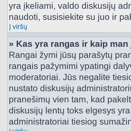
yra įkeliami, valdo diskusijų ad
naudoti, susisiekite su juo ir pa
Į viršų
» Kas yra rangas ir kaip man j
Rangai žymi jūsų parašytų prane
rangais pažymimi ypatingi dalyvi
moderatoriai. Jūs negalite tiesi
nustato diskusijų administrator
pranešimų vien tam, kad pake
diskusijų lentų toks elgesys yr
administratoriai tiesiog sumaži