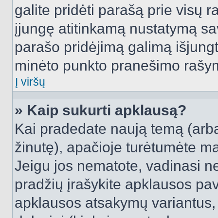
galite pridėti parašą prie visų 
įjungę atitinkamą nustatymą sa
parašo pridėjimą galimą išjung
minėto punkto pranešimo rašy
Į viršų
» Kaip sukurti apklausą?
Kai pradedate naują temą (arb
žinutę), apačioje turėtumėte ma
Jeigu jos nematote, vadinasi net
pradžių įrašykite apklausos pav
apklausos atsakymų variantus,