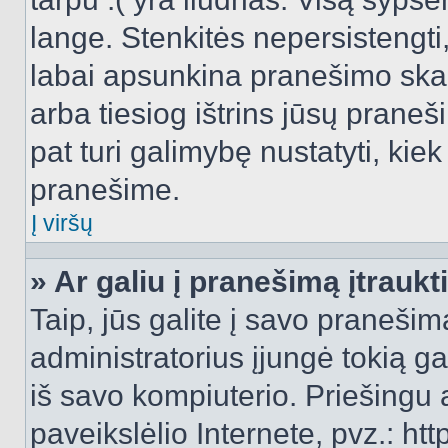
lange. Stenkitės nepersistengti
labai apsunkina pranešimo skai
arba tiesiog ištrins jūsų praneš
pat turi galimybę nustatyti, ki
pranešime.
Į viršų
» Ar galiu į pranešimą įtraukt
Taip, jūs galite į savo pranešimą
administratorius įjungė tokią gal
iš savo kompiuterio. Priešingu a
paveikslėlio Internete, pvz.: 