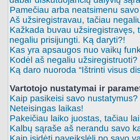
Pamečiau arba neatsimenu savo 
Aš užsiregistravau, tačiau negaliu 
Kažkada buvau užsiregistravęs, ta
negaliu prisijungti. Ką daryti?!
Kas yra apsaugos nuo vaikų fun
Kodėl aš negaliu užsiregistruoti?
Ką daro nuoroda “Ištrinti visus di
Vartotojo nustatymai ir parame
Kaip pasikeisi savo nustatymus?
Neteisingas laikas!
Pakeičiau laiko juostas, tačiau lai
Kalbų sąraše aš nerandu savo ka
Kaip įsidėti paveikslėlį po savo v