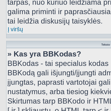
tarpas, nuo kuriuo leidžiama pr
galima priminti ir paprasčiausiai 
tai leidžia diskusijų taisyklės.
Į viršų
Teksto 
» Kas yra BBKodas?
BBKodas - tai specialus kodas 
BBKodą gali išjungti/įjungti ad
įjungtas, paprasti vartotojai gali 
nustatymus, arba tiesiog kiek
Skirtumas tarp BBKodo ir HTML
[ ir ] skliaustų, o HTML tarp <