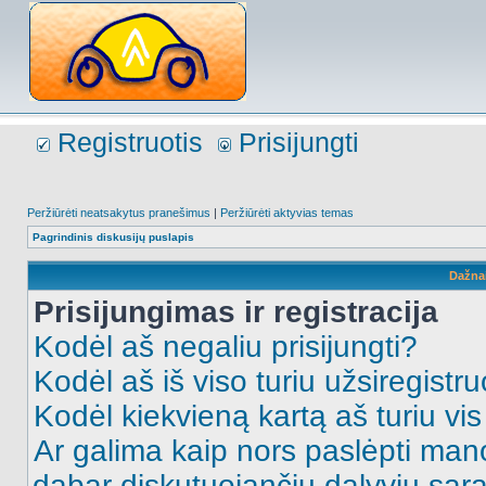
Registruotis
Prisijungti
Peržiūrėti neatsakytus pranešimus
|
Peržiūrėti aktyvias temas
Pagrindinis diskusijų puslapis
Dažna
Prisijungimas ir registracija
Kodėl aš negaliu prisijungti?
Kodėl aš iš viso turiu užsiregistru
Kodėl kiekvieną kartą aš turiu vis 
Ar galima kaip nors paslėpti man
dabar diskutuojančių dalyvių sąr