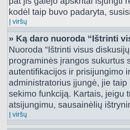
pat jis galėjo apskritai išjungti 
kodėl taip buvo padaryta, susisi
Į viršų
» Ką daro nuoroda “Ištrinti v
Nuoroda “Ištrinti visus diskusij
programinės įrangos sukurtus 
autentifikacijos ir prisijungimo 
administratorius įjungė, jie tai
sekimo funkciją. Kartais, jeigu 
atsijungimu, sausainėlių ištryni
Į viršų