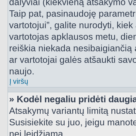
dalyviai (kiekvieną atsakymo var
Taip pat, pasinaudoję parametr
vartotojui”, galite nurodyti, kie
vartotojas apklausos metu, dien
reiškia niekada nesibaigiančią a
ar vartotojai galės atšaukti sav
naujo.
Į viršų
» Kodėl negaliu pridėti daug
Atsakymų variantų limitą nustat
Susisiekite su juo, jeigu manot
nei leidžiama.