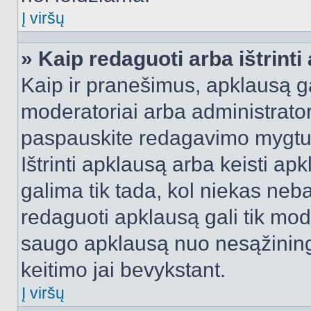
Į viršų
» Kaip redaguoti arba ištrint
Kaip ir pranešimus, apklausą gal
moderatoriai arba administrato
paspauskite redagavimo mygtu
Ištrinti apklausą arba keisti a
galima tik tada, kol niekas neba
redaguoti apklausą gali tik mode
saugo apklausą nuo nesąžinin
keitimo jai bevykstant.
Į viršų