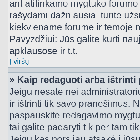
ant atitinkamo mygtuko forumo 
rašydami dažniausiai turite užsi
kiekviename forume ir temoje 
Pavyzdžiui: Jūs galite kurti nau
apklausose ir t.t.
Į viršų
» Kaip redaguoti arba ištrint
Jeigu nesate nei administratori
ir ištrinti tik savo pranešimus
paspauskite redagavimo mygtuk
tai galite padaryti tik per tam 
Jeigu kas nors jau atsakė į jūs