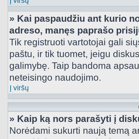
Į viršų
» Kai paspaudžiu ant kurio no
adreso, manęs paprašo prisij
Tik registruoti vartotojai gali s
paštu, ir tik tuomet, jeigu disku
galimybę. Taip bandoma apsaugo
neteisingo naudojimo.
Į viršų
» Kaip ką nors parašyti į dis
Norėdami sukurti naują temą a