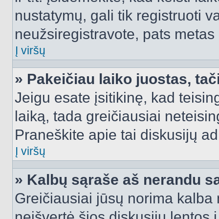
nustatymų, gali tik registruoti va
neužsiregistravote, pats metas b
Į viršų
» Pakeičiau laiko juostas, tač
Jeigu esate įsitikinę, kad teisin
laiką, tada greičiausiai neteisi
Praneškite apie tai diskusijų ad
Į viršų
» Kalbų sąraše aš nerandu s
Greičiausiai jūsų norima kalba 
neišvertė šios diskusijų lentos 