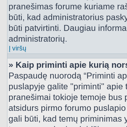
pranešimas forume kuriame rašote
būti, kad administratorius pasky
būti patvirtinti. Daugiau inform
administratorių.
Į viršų
» Kaip priminti apie kurią n
Paspaudę nuorodą “Priminti ap
puslapyje galite "priminti" apie
pranešimai tokioje temoje bus p
atsidurs pirmo forumo puslapio
gali būti, kad temų priminimas 