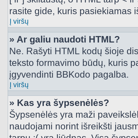
rasite gide, kuris pasiekiamas
Į viršų
» Ar galiu naudoti HTML?
Ne. Rašyti HTML kodų šioje dis
teksto formavimo būdų, kuris 
įgyvendinti BBKodo pagalba.
Į viršų
» Kas yra šypsenėlės?
Šypsenėlės yra maži paveikslėl
naudojami norint išreikšti jausm
tarpu :( yra liūdnas. Visą šyps