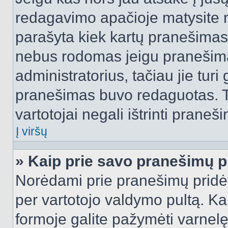
redagavimo apačioje matysite n
parašyta kiek kartų pranešimas
nebus rodomas jeigu pranešim
administratorius, tačiau jie turi
pranešimas buvo redaguotas. Tai
vartotojai negali ištrinti praneši
Į viršų
» Kaip prie savo pranešimų p
Norėdami prie pranešimų pridėti 
per vartotojo valdymo pultą. Ka
formoje galite pažymėti varnel