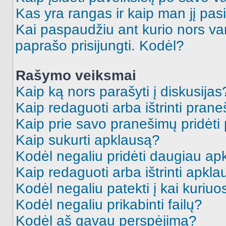
Kas yra rangas ir kaip man jį pasi
Kai paspaudžiu ant kurio nors va
paprašo prisijungti. Kodėl?
Rašymo veiksmai
Kaip ką nors parašyti į diskusijas
Kaip redaguoti arba ištrinti pran
Kaip prie savo pranešimų pridėti
Kaip sukurti apklausą?
Kodėl negaliu pridėti daugiau a
Kaip redaguoti arba ištrinti apkl
Kodėl negaliu patekti į kai kuriu
Kodėl negaliu prikabinti failų?
Kodėl aš gavau perspėjimą?