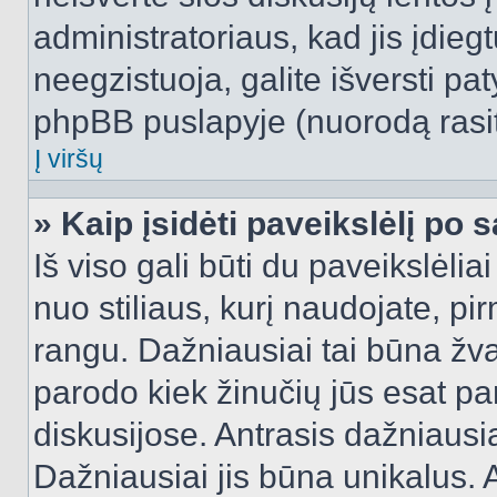
administratoriaus, kad jis įdie
neegzistuoja, galite išversti pa
phpBB puslapyje (nuorodą rasit
Į viršų
» Kaip įsidėti paveikslėlį po 
Iš viso gali būti du paveikslėlia
nuo stiliaus, kurį naudojate, pi
rangu. Dažniausiai tai būna žvai
parodo kiek žinučių jūs esat pa
diskusijose. Antrasis dažniausia
Dažniausiai jis būna unikalus. 