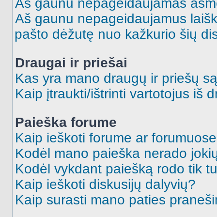
Aš gaunu nepageidaujamas asme
Aš gaunu nepageidaujamus laiškus
pašto dėžutę nuo kažkurio šių dis
Draugai ir priešai
Kas yra mano draugų ir priešų są
Kaip įtraukti/ištrinti vartotojus i
Paieška forume
Kaip ieškoti forume ar forumuos
Kodėl mano paieška nerado jokių
Kodėl vykdant paiešką rodo tik tu
Kaip ieškoti diskusijų dalyvių?
Kaip surasti mano paties praneš