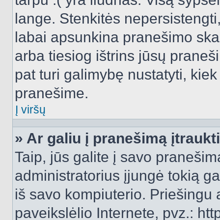
lange. Stenkitės nepersistengti
labai apsunkina pranešimo skai
arba tiesiog ištrins jūsų praneš
pat turi galimybę nustatyti, ki
pranešime.
Į viršų
» Ar galiu į pranešimą įtraukt
Taip, jūs galite į savo pranešimą
administratorius įjungė tokią gal
iš savo kompiuterio. Priešingu a
paveikslėlio Internete, pvz.: 