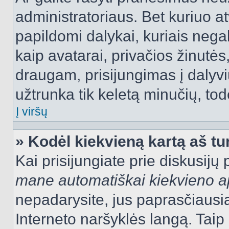
administratoriaus. Bet kuriuo a
papildomi dalykai, kuriais negal
kaip avatarai, privačios žinutės
draugam, prisijungimas į dalyvių
užtrunka tik keletą minučių, todė
Į viršų
» Kodėl kiekvieną kartą aš tur
Kai prisijungiate prie diskusijų
mane automatiškai kiekvieno 
nepadarysite, jus paprasčiausiai
Interneto naršyklės langą. Ta