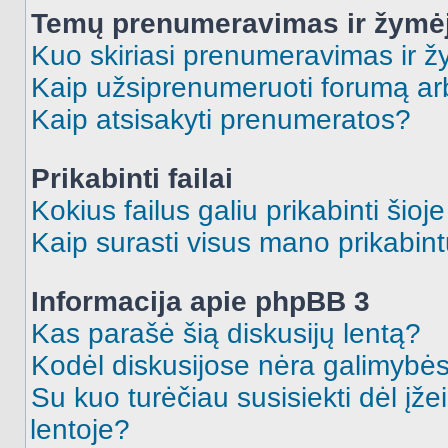
Temų prenumeravimas ir žymė
Kuo skiriasi prenumeravimas ir 
Kaip užsiprenumeruoti forumą a
Kaip atsisakyti prenumeratos?
Prikabinti failai
Kokius failus galiu prikabinti šioj
Kaip surasti visus mano prikabint
Informacija apie phpBB 3
Kas parašė šią diskusijų lentą?
Kodėl diskusijose nėra galimybė
Su kuo turėčiau susisiekti dėl įže
lentoje?