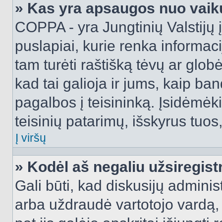
» Kas yra apsaugos nuo vaik
COPPA - yra Jungtinių Valstijų į
puslapiai, kurie renka informac
tam turėti raštišką tėvų ar globė
kad tai galioja ir jums, kaip ba
pagalbos į teisininką. Įsidėmėk
teisinių patarimų, išskyrus tuos,
Į viršų
» Kodėl aš negaliu užsiregist
Gali būti, kad diskusijų admini
arba uždraudė vartotojo vardą, 