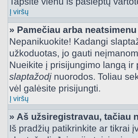
Tapsite vienu iš paslėptų vartot
Į viršų
» Pamečiau arba neatsimenu 
Nepanikuokite! Kadangi slapt
užkoduotas, jo gauti neįmanoma.
Nueikite į prisijungimo langą i
slaptažodį
nuorodos. Toliau sek
vėl galėsite prisijungti.
Į viršų
» Aš užsiregistravau, tačiau n
Iš pradžių patikrinkite ar tikrai 