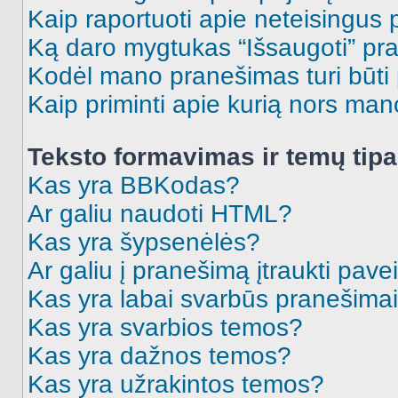
Kaip raportuoti apie neteisingus
Ką daro mygtukas “Išsaugoti” p
Kodėl mano pranešimas turi būti p
Kaip priminti apie kurią nors ma
Teksto formavimas ir temų tipa
Kas yra BBKodas?
Ar galiu naudoti HTML?
Kas yra šypsenėlės?
Ar galiu į pranešimą įtraukti pavei
Kas yra labai svarbūs pranešima
Kas yra svarbios temos?
Kas yra dažnos temos?
Kas yra užrakintos temos?