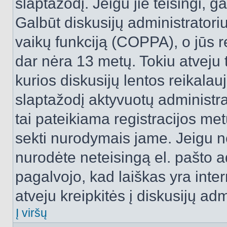
slaptažodį. Jeigu jie teisingi, ga
Galbūt diskusijų administrator
vaikų funkciją (COPPA), o jūs r
dar nėra 13 metų. Tokiu atveju 
kurios diskusijų lentos reikalauj
slaptažodį aktyvuotų administra
tai pateikiama registracijos metu.
sekti nurodymais jame. Jeigu ne
nurodėte neteisingą el. pašto 
pagalvojo, kad laiškas yra inte
atveju kreipkitės į diskusijų adm
Į viršų