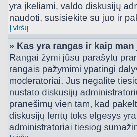
yra įkeliami, valdo diskusijų ad
naudoti, susisiekite su juo ir pa
Į viršų
» Kas yra rangas ir kaip man j
Rangai žymi jūsų parašytų prane
rangais pažymimi ypatingi dalyvi
moderatoriai. Jūs negalite tiesi
nustato diskusijų administrator
pranešimų vien tam, kad pake
diskusijų lentų toks elgesys yr
administratoriai tiesiog sumaži