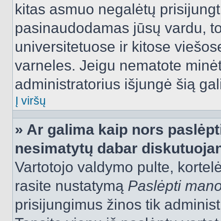
kitas asmuo negalėtų prisijungt
pasinaudodamas jūsų vardu, tod
universitetuose ir kitose viešo
varneles. Jeigu nematote minėt
administratorius išjungė šią ga
Į viršų
» Ar galima kaip nors paslėpt
nesimatytų dabar diskutuojan
Vartotojo valdymo pulte, kortelė
rasite nustatymą
Paslėpti man
prisijungimus žinos tik administr