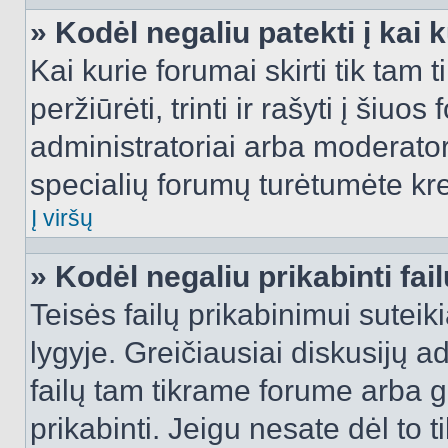
» Kodėl negaliu patekti į kai
Kai kurie forumai skirti tik tam 
peržiūrėti, trinti ir rašyti į ši
administratoriai arba moderatori
specialių forumų turėtumėte krei
Į viršų
» Kodėl negaliu prikabinti fai
Teisės failų prikabinimui sutei
lygyje. Greičiausiai diskusijų ad
failų tam tikrame forume arba ga
prikabinti. Jeigu nesate dėl to t