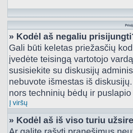
Prisi
» Kodėl aš negaliu prisijungti
Gali būti keletas priežasčių kodė
įvedėte teisingą vartotojo vardą i
susisiekite su diskusijų administ
nebuvote išmestas iš diskusijų. T
nors techninių bėdų ir puslapio s
Į viršų
» Kodėl aš iš viso turiu užsir
Ar galite rašyti pranešimus neu