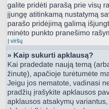
galite pridėti parašą prie visų 
įjungę atitinkamą nustatymą sa
parašo pridėjimą galimą išjung
minėto punkto pranešimo rašy
Į viršų
» Kaip sukurti apklausą?
Kai pradedate naują temą (arb
žinutę), apačioje turėtumėte ma
Jeigu jos nematote, vadinasi net
pradžių įrašykite apklausos pav
apklausos atsakymų variantus,