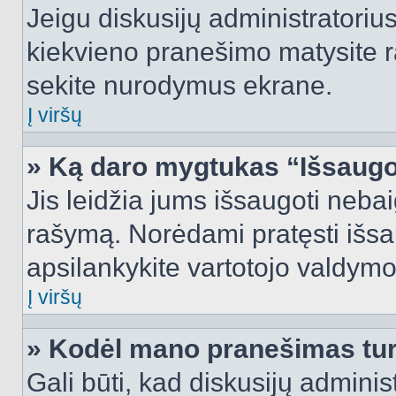
Jeigu diskusijų administratorius
kiekvieno pranešimo matysite r
sekite nurodymus ekrane.
Į viršų
» Ką daro mygtukas “Išsaugo
Jis leidžia jums išsaugoti nebai
rašymą. Norėdami pratęsti išs
apsilankykite vartotojo valdymo
Į viršų
» Kodėl mano pranešimas turi
Gali būti, kad diskusijų admini