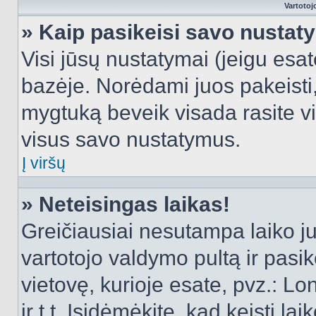
Vartotoj
» Kaip pasikeisi savo nusta
Visi jūsų nustatymai (jeigu es
bazėje. Norėdami juos pakeisti,
mygtuką beveik visada rasite vi
visus savo nustatymus.
Į viršų
» Neteisingas laikas!
Greičiausiai nesutampa laiko juo
vartotojo valdymo pultą ir pasike
vietovę, kurioje esate, pvz.: L
ir t.t. Įsidėmėkite, kad keisti lai