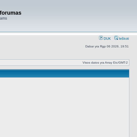
 forumas
niams
DUK
Ieškoti
Dabar yra Rgp 06 2026, 19:51
Visos datos yra Array Etc/GMT-2