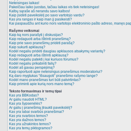
Neteisingas laikas!
Pakeičiau laiko juostas, tačiau laikas vis tiek neteisingas!
Kalbų sąraše aš nerandu savo kalbos!
Kaip įsidėti paveikslėlį po savo vartotojo vardu?
Kas yra rangas ir kaip man jį pasikeisti?
Kai paspaudžiu ant kurio nors vartotojo elektroninio pašto adreso, manęs pap
Rašymo veiksmai
Kaip ką nors parašyti į diskusijas?
Kaip redaguoti arba ištrinti pranešimą?
Kaip prie savo pranešimų pridėti parašą?
Kaip sukurti apklausą?
Kodėl negaliu pridėti daugiau apklausos atsakymų variantų?
Kaip redaguoti arba ištrinti apklausą?
Kodėl negaliu patekti į kai kuriuos forumus?
Kodėl negaliu prikabinti failų?
Kodėl aš gavau perspėjimą?
Kaip raportuoti apie neteisingus pranešimus moderatoriui?
Ką daro mygtukas “Išsaugoti” pranešimo rašymo lange?
Kodėl mano pranešimas turi būti patvirtintas?
Kaip priminti apie kurią nors mano temą?
Teksto formavimas ir temų tipai
Kas yra BBKodas?
Ar galiu naudoti HTML?
Kas yra šypsenėlės?
Ar galiu į pranešimą įtraukti paveikslėlį?
Kas yra labai svarbūs pranešimai?
Kas yra svarbios temos?
Kas yra dažnos temos?
Kas yra užrakintos temos?
Kas yra temų piktogramos?