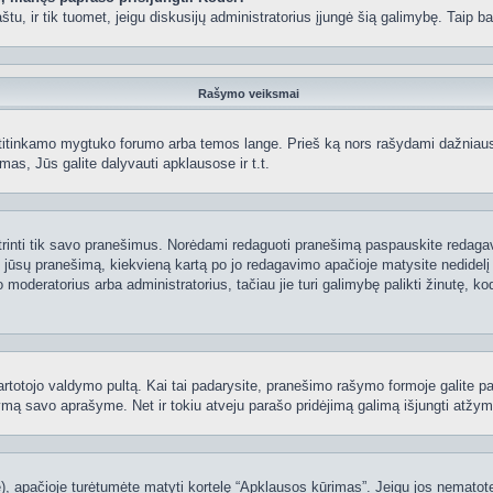
 paštu, ir tik tuomet, jeigu diskusijų administratorius įjungė šią galimybę. Tai
Rašymo veiksmai
itinkamo mygtuko forumo arba temos lange. Prieš ką nors rašydami dažniausiai
as, Jūs galite dalyvauti apklausose ir t.t.
 ištrinti tik savo pranešimus. Norėdami redaguoti pranešimą paspauskite redaga
į jūsų pranešimą, kiekvieną kartą po jo redagavimo apačioje matysite nedidel
deratorius arba administratorius, tačiau jie turi galimybę palikti žinutę, ko
 vartotojo valdymo pultą. Kai tai padarysite, pranešimo rašymo formoje galite 
tymą savo aprašyme. Net ir tokiu atveju parašo pridėjimą galimą išjungti atž
 apačioje turėtumėte matyti kortelę “Apklausos kūrimas”. Jeigu jos nematote, 