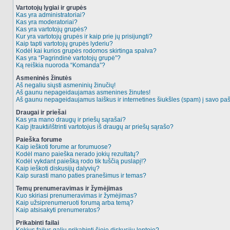
Vartotojų lygiai ir grupės
Kas yra administratoriai?
Kas yra moderatoriai?
Kas yra vartotojų grupės?
Kur yra vartotojų grupės ir kaip prie jų prisijungti?
Kaip tapti vartotojų grupės lyderiu?
Kodėl kai kurios grupės rodomos skirtinga spalva?
Kas yra “Pagrindinė vartotojų grupė”?
Ką reiškia nuoroda “Komanda”?
Asmeninės žinutės
Aš negaliu siųsti asmeninių žinučių!
Aš gaunu nepageidaujamas asmenines žinutes!
Aš gaunu nepageidaujamus laiškus ir internetines šiukšles (spam) į savo pašt
Draugai ir priešai
Kas yra mano draugų ir priešų sąrašai?
Kaip įtraukti/ištrinti vartotojus iš draugų ar priešų sąrašo?
Paieška forume
Kaip ieškoti forume ar forumuose?
Kodėl mano paieška nerado jokių rezultatų?
Kodėl vykdant paiešką rodo tik tuščią puslapį!?
Kaip ieškoti diskusijų dalyvių?
Kaip surasti mano paties pranešimus ir temas?
Temų prenumeravimas ir žymėjimas
Kuo skiriasi prenumeravimas ir žymėjimas?
Kaip užsiprenumeruoti forumą arba temą?
Kaip atsisakyti prenumeratos?
Prikabinti failai