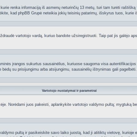
kurie renka informaciją iš asmenų neturinčių 13 metų, turi tam turėti raštišką t
ėkite, kad phpBB Grupė neteikia jokių teisinių patarimų, išskyrus tuos, kurie i
raudė vartotojo vardą, kuriuo bandote užsiregistruoti. Taip pat jis galėjo apskr
aminės įrangos sukurtus sausainėlius, kuriuose saugoma visa autentifikacijos ir
te bėdų su prisijungimu arba atsijungimu, sausainėlių ištrynimas gali pagelbėti.
Vartotojo nustatymai ir parametrai
je. Norėdami juos pakeisti, aplankykite vartotojo valdymo pultą; mygtuką beve
aldymo pultą ir pasikeiskite savo laiko juostą, kad ji atitiktų vietovę, kurioje