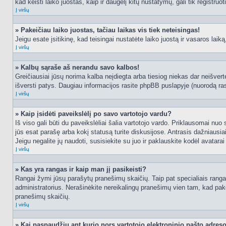
kad keisti laiko juostas, kaip ir daugelį kitų nustatymų, gali tik registruo
Į viršų
» Pakeičiau laiko juostas, tačiau laikas vis tiek neteisingas!
Jeigu esate įsitikinę, kad teisingai nustatėte laiko juostą ir vasaros laik
Į viršų
» Kalbų sąraše aš nerandu savo kalbos!
Greičiausiai jūsų norima kalba neįdiegta arba tiesiog niekas dar neišvertė
išversti patys. Daugiau informacijos rasite phpBB puslapyje (nuorodą ras
Į viršų
» Kaip įsidėti paveikslėlį po savo vartotojo vardu?
Iš viso gali būti du paveikslėliai šalia vartotojo vardo. Priklausomai nuo
jūs esat parašę arba kokį statusą turite diskusijose. Antrasis dažniausiai
Jeigu negalite jų naudoti, susisiekite su juo ir paklauskite kodėl avatarai
Į viršų
» Kas yra rangas ir kaip man jį pasikeisti?
Rangai žymi jūsų parašytų pranešimų skaičių. Taip pat specialiais rangais
administratorius. Nerašinėkite nereikalingų pranešimų vien tam, kad pak
pranešimų skaičių.
Į viršų
» Kai paspaudžiu ant kurio nors vartotojo elektroninio pašto adres