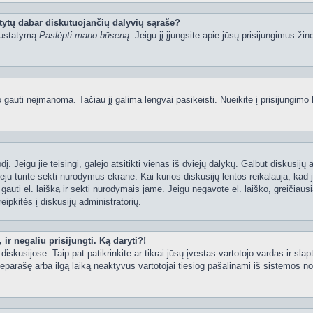
tytų dabar diskutuojančių dalyvių sąraše?
 nustatymą
Paslėpti mano būseną
. Jeigu jį įjungsite apie jūsų prisijungimus žin
uti neįmanoma. Tačiau jį galima lengvai pasikeisti. Nueikite į prisijungimo 
ažodį. Jeigu jie teisingi, galėjo atsitikti vienas iš dviejų dalykų. Galbūt disku
ju turite sekti nurodymus ekrane. Kai kurios diskusijų lentos reikalauja, kad j
e gauti el. laišką ir sekti nurodymais jame. Jeigu negavote el. laiško, greičia
eipkitės į diskusijų administratorių.
ir negaliu prisijungti. Ką daryti?!
iskusijose. Taip pat patikrinkite ar tikrai jūsų įvestas vartotojo vardas ir slap
neparašę arba ilgą laiką neaktyvūs vartotojai tiesiog pašalinami iš sistemos no