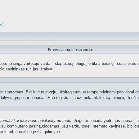
je?
Prisijungimas ir registracija
edėte teisingą vartotojo vardą ir slaptažodį. Jeigu jie tikrai teisingi, susisiekit
io savininkas turi jas ištaisyti.
nistratoriaus. Bet kuriuo atveju, užsiregistravus tampa prieinami papildomi dal
lyvių grupes ir panašiai. Pati registracija užtrunka tik keletą minučių, todėl p
utomatiškai kiekvieno apsilankymo metu
. Jeigu to nepadarysite, jus paprasčia
sų kompiuterio pasinaudodamas jūsų vardu, todėl Interneto kavinėse, bibliote
nistratorius išjungė šią galimybę.