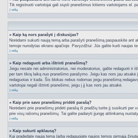
Tik registruoti vartotojai gali siųsti pranešimus kitiems vartotojams el.
Į viršų
» Kaip ką nors parašyti į diskusijas?
Norėdami sukurti naują temą arba parašyti pranešimą paspauskite ant at
temoje nurodytas ekrano apačioje. Pavyzdžiui: Jūs galite kurti naujas tem
Į viršų
» Kaip redaguoti arba ištrinti pranešimą?
Jeigu nesate nei administratorius, nei moderatorius, galite redaguoti ir
per tam tikrą laiką nuo pranešimo parašymo. Jeigu kas nors jau atsakė 
redaguotas ir kada. Šis blokas nebus rodomas jeigu pranešimą redagavo mo
vartotojai negali ištrinti pranešimo, jeigu į jį kas nors jau atsakė.
Į viršų
» Kaip prie savo pranešimų pridėti parašą?
Norėdami prie pranešimų pridėti parašą iš pradžių turite jį susikurti per
prie visų rašomų pranešimų. Tai galite padaryti įjungę atitinkamą nusta
Į viršų
» Kaip sukurti apklausą?
Kai pradedate naują temą (arba redaguojate naujos temos pirmąją žinutę),