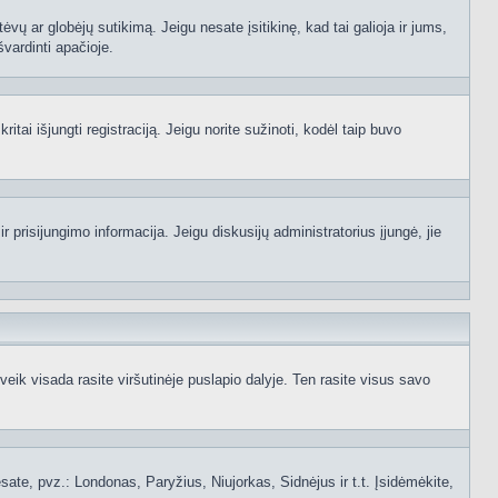
ėvų ar globėjų sutikimą. Jeigu nesate įsitikinę, kad tai galioja ir jums,
švardinti apačioje.
itai išjungti registraciją. Jeigu norite sužinoti, kodėl taip buvo
 prisijungimo informacija. Jeigu diskusijų administratorius įjungė, jie
ik visada rasite viršutinėje puslapio dalyje. Ten rasite visus savo
 esate, pvz.: Londonas, Paryžius, Niujorkas, Sidnėjus ir t.t. Įsidėmėkite,