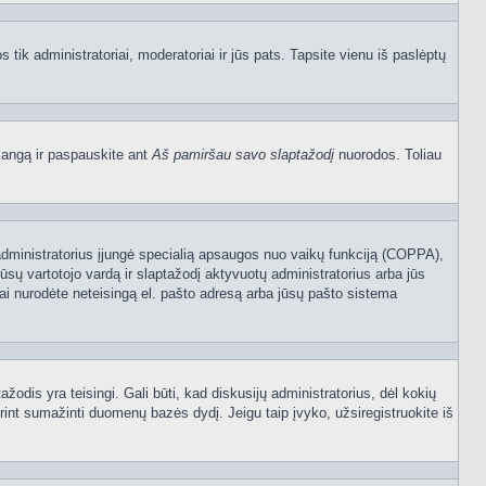
os tik administratoriai, moderatoriai ir jūs pats. Tapsite vienu iš paslėptų
langą ir paspauskite ant
Aš pamiršau savo slaptažodį
nuorodos. Toliau
sijų administratorius įjungė specialią apsaugos nuo vaikų funkciją (COPPA),
ūsų vartotojo vardą ir slaptažodį aktyvuotų administratorius arba jūs
usiai nurodėte neteisingą el. pašto adresą arba jūsų pašto sistema
tažodis yra teisingi. Gali būti, kad diskusijų administratorius, dėl kokių
rint sumažinti duomenų bazės dydį. Jeigu taip įvyko, užsiregistruokite iš