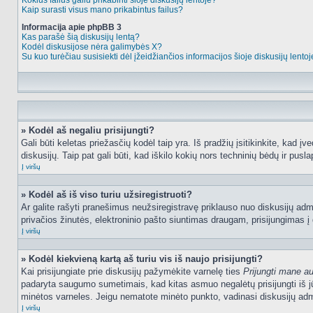
Kokius failus galiu prikabinti šioje diskusijų lentoje?
Kaip surasti visus mano prikabintus failus?
Informacija apie phpBB 3
Kas parašė šią diskusijų lentą?
Kodėl diskusijose nėra galimybės X?
Su kuo turėčiau susisiekti dėl įžeidžiančios informacijos šioje diskusijų lento
» Kodėl aš negaliu prisijungti?
Gali būti keletas priežasčių kodėl taip yra. Iš pradžių įsitikinkite, kad įv
diskusijų. Taip pat gali būti, kad iškilo kokių nors techninių bėdų ir puslap
Į viršų
» Kodėl aš iš viso turiu užsiregistruoti?
Ar galite rašyti pranešimus neužsiregistravę priklauso nuo diskusijų admi
privačios žinutės, elektroninio pašto siuntimas draugam, prisijungimas į da
Į viršų
» Kodėl kiekvieną kartą aš turiu vis iš naujo prisijungti?
Kai prisijungiate prie diskusijų pažymėkite varnelę ties
Prijungti mane a
padaryta saugumo sumetimais, kad kitas asmuo negalėtų prisijungti iš jū
minėtos varneles. Jeigu nematote minėto punkto, vadinasi diskusijų admi
Į viršų