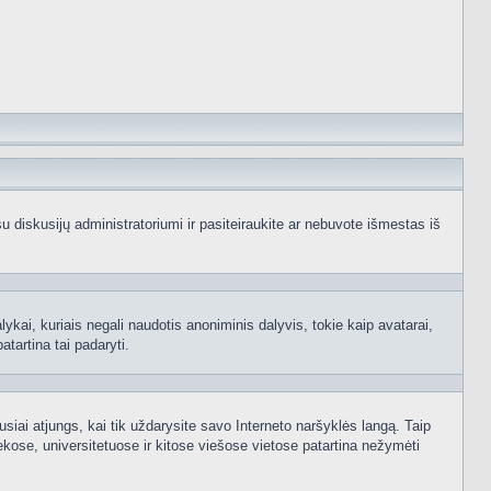
e su diskusijų administratoriumi ir pasiteiraukite ar nebuvote išmestas iš
ykai, kuriais negali naudotis anoniminis dalyvis, tokie kaip avatarai,
atartina tai padaryti.
usiai atjungs, kai tik uždarysite savo Interneto naršyklės langą. Taip
kose, universitetuose ir kitose viešose vietose patartina nežymėti