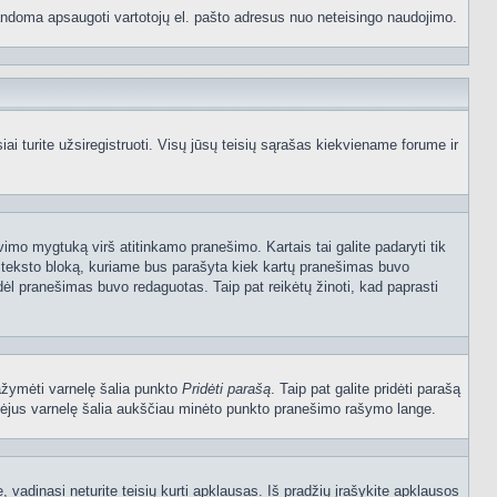
p bandoma apsaugoti vartotojų el. pašto adresus nuo neteisingo naudojimo.
 turite užsiregistruoti. Visų jūsų teisių sąrašas kiekviename forume ir
vimo mygtuką virš atitinkamo pranešimo. Kartais tai galite padaryti tik
į teksto bloką, kuriame bus parašyta kiek kartų pranešimas buvo
dėl pranešimas buvo redaguotas. Taip pat reikėtų žinoti, kad paprasti
pažymėti varnelę šalia punkto
Pridėti parašą
. Taip pat galite pridėti parašą
ymėjus varnelę šalia aukščiau minėto punkto pranešimo rašymo lange.
vadinasi neturite teisių kurti apklausas. Iš pradžių įrašykite apklausos