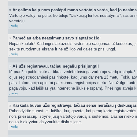
» Ar galima kaip nors paslėpti mano vartotojo vardą, kad jo nesima
Vartotojo valdymo pulte, kortelėje “Diskusijų lentos nustatymai”, rasite
vartotojų.
Į viršų
» Pamečiau arba neatsimenu savo slaptažodžio!
Nepanikuokite! Kadangi slaptažodis sistemoje saugomas užkoduotas, jo ga
sekite nurodymus ekrane ir ne už ilgo vėl galėsite prisijungti.
Į viršų
» Aš užsiregistravau, tačiau negaliu prisijungti!
Iš pradžių patikrinkite ar tikrai įvedėte teisingą vartotojo vardą ir slapt
o jūs registruodamiesi pasirinkote, kad jums dar nėra 13 metų. Tokiu atve
pats. Informacija apie tai pateikiama registracijos metu. Ne už ilgo turit
pagalvojo, kad laiškas yra internetinė šiukšlė (spam). Priešingu atveju kr
Į viršų
» Kažkada buvau užsiregistravęs, tačiau senai nerašiau į diskusijas, 
Pabandykite surasti el. laišką, kurį gavote, kai pirmą kartą registravotės d
nors priežasčių, ištrynė jūsų vartotojo vardą iš sistemos. Dažnai nieko 
naujo ir aktyviau dalyvaukite diskusijose.
Į viršų