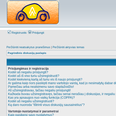
Registruotis
Prisijungti
Peržiūrėti neatsakytus pranešimus
|
Peržiūrėti aktyvias temas
Pagrindinis diskusijų puslapis
Prisijungimas ir registracija
Kodėl aš negaliu prisijungti?
Kodėl aš iš viso turiu užsiregistruoti?
Kodėl kiekvieną kartą aš turiu vis iš naujo prisijungti?
Ar galima kaip nors paslėpti mano vartotojo vardą, kad jo nesimatytų dabar d
Pamečiau arba neatsimenu savo slaptažodžio!
Aš užsiregistravau, tačiau negaliu prisijungti!
Kažkada buvau užsiregistravęs, tačiau senai nerašiau į diskusijas, ir negaliu p
Kas yra apsaugos nuo vaikų funkcija (COPPA)?
Kodėl aš negaliu užsiregistruoti?
Ką daro nuoroda “Ištrinti visus diskusijų sausainėlius”?
Vartotojo nustatymai ir parametrai
Kaip pasikeisi savo nustatymus?