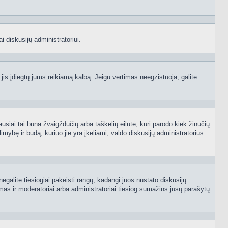
i diskusijų administratoriui.
 jis įdiegtų jums reikiamą kalbą. Jeigu vertimas neegzistuoja, galite
ausiai tai būna žvaigždučių arba taškelių eilutė, kuri parodo kiek žinučių
mybę ir būdą, kuriuo jie yra įkeliami, valdo diskusijų administratorius.
egalite tiesiogiai pakeisti rangų, kadangi juos nustato diskusijų
as ir moderatoriai arba administratoriai tiesiog sumažins jūsų parašytų