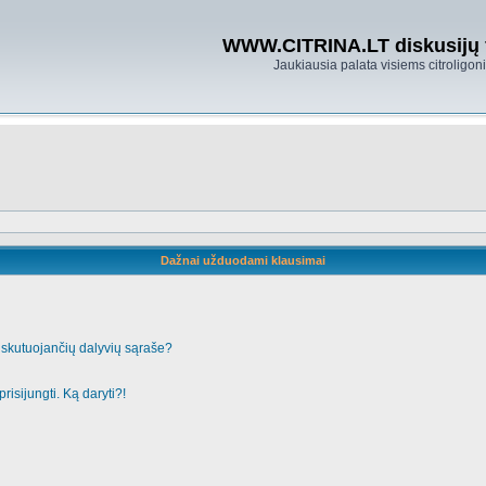
WWW.CITRINA.LT diskusijų
Jaukiausia palata visiems citroligo
Dažnai užduodami klausimai
iskutuojančių dalyvių sąraše?
risijungti. Ką daryti?!