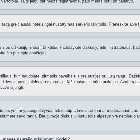
ti vartotojai. Taigi jeigu dar neužsiregistravote, pats metas būtų tai padaryti.
ą, tada greičiausiai neteisingai nustatymas serverio laikrodis. Praneškite apie ta
 šios diskusijų lentos į tą kalbą. Paprašykite diskusijų administratoriaus, kad
ite šio puslapio apačioje).
 stiliaus, kurį naudojate, pirmasis paveikslėlis yra susijęs su jūsų rangu. Dažni
 didesnis paveikslėlis yra avataras. Dažniausiai jis būna unikalus. Avatarų gali
 buvo išjungti.
 pažymimi ypatingi dalyviai, tokie kaip administratoriai ar moderatoriai. Jūs n
eltumėte savo rangą. Daugumoje diskusijų lentų toks elgesys yra netoleruojam
o, manęs paprašo prisijungti. Kodėl?