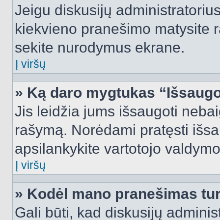
Jeigu diskusijų administratorius
kiekvieno pranešimo matysite r
sekite nurodymus ekrane.
Į viršų
» Ką daro mygtukas “Išsaugo
Jis leidžia jums išsaugoti nebai
rašymą. Norėdami pratęsti išs
apsilankykite vartotojo valdymo
Į viršų
» Kodėl mano pranešimas turi
Gali būti, kad diskusijų admini