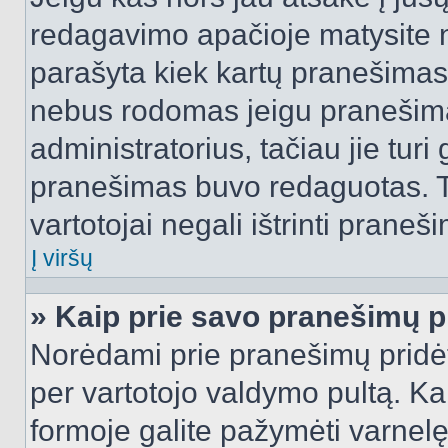
redagavimo apačioje matysite n
parašyta kiek kartų pranešimas
nebus rodomas jeigu pranešim
administratorius, tačiau jie turi
pranešimas buvo redaguotas. Tai
vartotojai negali ištrinti praneši
Į viršų
» Kaip prie savo pranešimų p
Norėdami prie pranešimų pridėti 
per vartotojo valdymo pultą. Ka
formoje galite pažymėti varnel