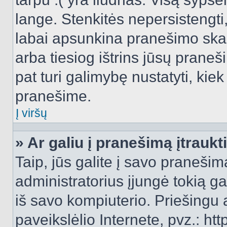
lange. Stenkitės nepersistengti
labai apsunkina pranešimo skai
arba tiesiog ištrins jūsų praneš
pat turi galimybę nustatyti, ki
pranešime.
Į viršų
» Ar galiu į pranešimą įtraukt
Taip, jūs galite į savo pranešimą
administratorius įjungė tokią gal
iš savo kompiuterio. Priešingu a
paveikslėlio Internete, pvz.: 