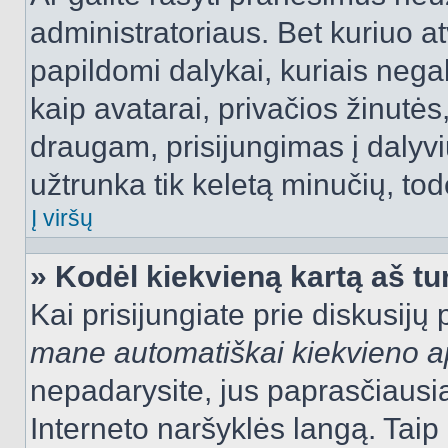
administratoriaus. Bet kuriuo a
papildomi dalykai, kuriais negal
kaip avatarai, privačios žinutės
draugam, prisijungimas į dalyvių
užtrunka tik keletą minučių, todė
Į viršų
» Kodėl kiekvieną kartą aš tur
Kai prisijungiate prie diskusijų
mane automatiškai kiekvieno 
nepadarysite, jus paprasčiausiai
Interneto naršyklės langą. Ta