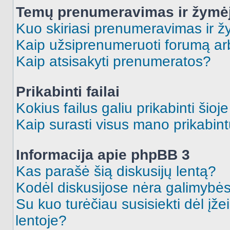
Temų prenumeravimas ir žymė
Kuo skiriasi prenumeravimas ir 
Kaip užsiprenumeruoti forumą a
Kaip atsisakyti prenumeratos?
Prikabinti failai
Kokius failus galiu prikabinti šioj
Kaip surasti visus mano prikabint
Informacija apie phpBB 3
Kas parašė šią diskusijų lentą?
Kodėl diskusijose nėra galimybė
Su kuo turėčiau susisiekti dėl įže
lentoje?