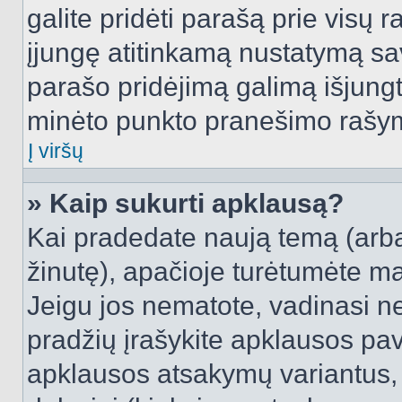
galite pridėti parašą prie visų 
įjungę atitinkamą nustatymą sa
parašo pridėjimą galimą išjung
minėto punkto pranešimo rašy
Į viršų
» Kaip sukurti apklausą?
Kai pradedate naują temą (arb
žinutę), apačioje turėtumėte ma
Jeigu jos nematote, vadinasi net
pradžių įrašykite apklausos pav
apklausos atsakymų variantus,