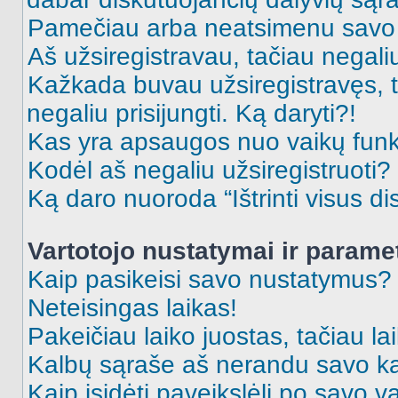
Pamečiau arba neatsimenu savo 
Aš užsiregistravau, tačiau negaliu 
Kažkada buvau užsiregistravęs, ta
negaliu prisijungti. Ką daryti?!
Kas yra apsaugos nuo vaikų fun
Kodėl aš negaliu užsiregistruoti?
Ką daro nuoroda “Ištrinti visus di
Vartotojo nustatymai ir parame
Kaip pasikeisi savo nustatymus?
Neteisingas laikas!
Pakeičiau laiko juostas, tačiau lai
Kalbų sąraše aš nerandu savo ka
Kaip įsidėti paveikslėlį po savo v