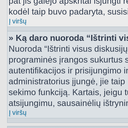
pat jis galėjo apskritai išjungti 
kodėl taip buvo padaryta, susisi
Į viršų
» Ką daro nuoroda “Ištrinti v
Nuoroda “Ištrinti visus diskusij
programinės įrangos sukurtus 
autentifikacijos ir prisijungimo 
administratorius įjungė, jie tai
sekimo funkciją. Kartais, jeigu 
atsijungimu, sausainėlių ištryni
Į viršų