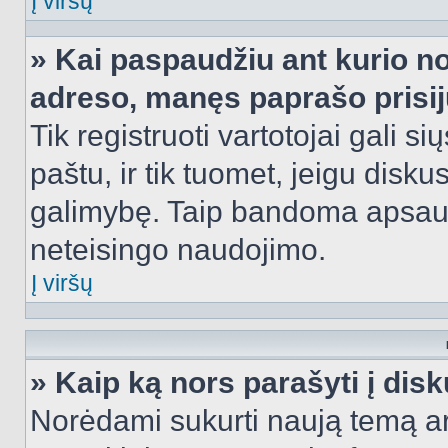
Į viršų
» Kai paspaudžiu ant kurio no
adreso, manęs paprašo prisij
Tik registruoti vartotojai gali s
paštu, ir tik tuomet, jeigu disku
galimybę. Taip bandoma apsaugo
neteisingo naudojimo.
Į viršų
» Kaip ką nors parašyti į dis
Norėdami sukurti naują temą a