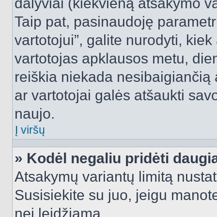
dalyviai (kiekvieną atsakymo var
Taip pat, pasinaudoję parametr
vartotojui”, galite nurodyti, kie
vartotojas apklausos metu, dien
reiškia niekada nesibaigiančią a
ar vartotojai galės atšaukti sav
naujo.
Į viršų
» Kodėl negaliu pridėti daug
Atsakymų variantų limitą nustat
Susisiekite su juo, jeigu manot
nei leidžiama.