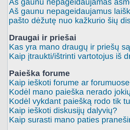
Aš gaunu nepageidaujamas asme
Aš gaunu nepageidaujamus laiškus
pašto dėžutę nuo kažkurio šių dis
Draugai ir priešai
Kas yra mano draugų ir priešų są
Kaip įtraukti/ištrinti vartotojus i
Paieška forume
Kaip ieškoti forume ar forumuos
Kodėl mano paieška nerado jokių
Kodėl vykdant paiešką rodo tik tu
Kaip ieškoti diskusijų dalyvių?
Kaip surasti mano paties praneš