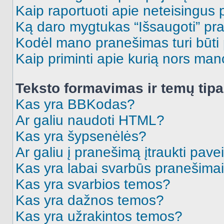
Kaip raportuoti apie neteisingus
Ką daro mygtukas “Išsaugoti” p
Kodėl mano pranešimas turi būti p
Kaip priminti apie kurią nors ma
Teksto formavimas ir temų tipa
Kas yra BBKodas?
Ar galiu naudoti HTML?
Kas yra šypsenėlės?
Ar galiu į pranešimą įtraukti pavei
Kas yra labai svarbūs pranešima
Kas yra svarbios temos?
Kas yra dažnos temos?
Kas yra užrakintos temos?