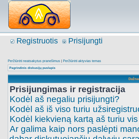
Registruotis
Prisijungti
Peržiūrėti neatsakytus pranešimus
|
Peržiūrėti aktyvias temas
Pagrindinis diskusijų puslapis
Dažna
Prisijungimas ir registracija
Kodėl aš negaliu prisijungti?
Kodėl aš iš viso turiu užsiregistru
Kodėl kiekvieną kartą aš turiu vis 
Ar galima kaip nors paslėpti man
dabar diskutuojančių dalyvių sąr