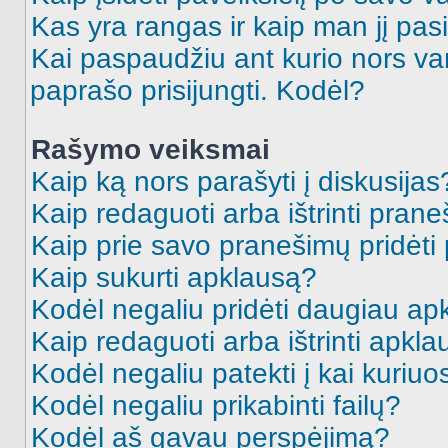
Kas yra rangas ir kaip man jį pasi
Kai paspaudžiu ant kurio nors va
paprašo prisijungti. Kodėl?
Rašymo veiksmai
Kaip ką nors parašyti į diskusijas
Kaip redaguoti arba ištrinti pran
Kaip prie savo pranešimų pridėti
Kaip sukurti apklausą?
Kodėl negaliu pridėti daugiau a
Kaip redaguoti arba ištrinti apkl
Kodėl negaliu patekti į kai kuriu
Kodėl negaliu prikabinti failų?
Kodėl aš gavau perspėjimą?