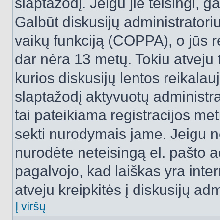
slaptažodį. Jeigu jie teisingi, ga
Galbūt diskusijų administrator
vaikų funkciją (COPPA), o jūs r
dar nėra 13 metų. Tokiu atveju 
kurios diskusijų lentos reikalauj
slaptažodį aktyvuotų administra
tai pateikiama registracijos metu.
sekti nurodymais jame. Jeigu ne
nurodėte neteisingą el. pašto 
pagalvojo, kad laiškas yra inte
atveju kreipkitės į diskusijų adm
Į viršų