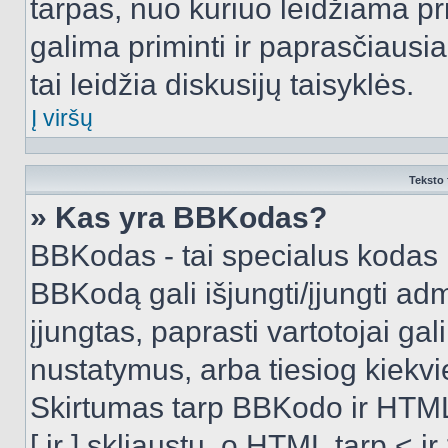
tarpas, nuo kuriuo leidžiama pr
galima priminti ir paprasčiausiai 
tai leidžia diskusijų taisyklės.
Į viršų
Teksto 
» Kas yra BBKodas?
BBKodas - tai specialus kodas 
BBKodą gali išjungti/įjungti ad
įjungtas, paprasti vartotojai gali 
nustatymus, arba tiesiog kiek
Skirtumas tarp BBKodo ir HTML
[ ir ] skliaustų, o HTML tarp <