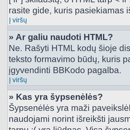
rasite gide, kuris pasiekiamas
Į viršų
» Ar galiu naudoti HTML?
Ne. Rašyti HTML kodų šioje dis
teksto formavimo būdų, kuris 
įgyvendinti BBKodo pagalba.
Į viršų
» Kas yra šypsenėlės?
Šypsenėlės yra maži paveikslėl
naudojami norint išreikšti jausm
tarpu :( yra liūdnas. Visą šyps