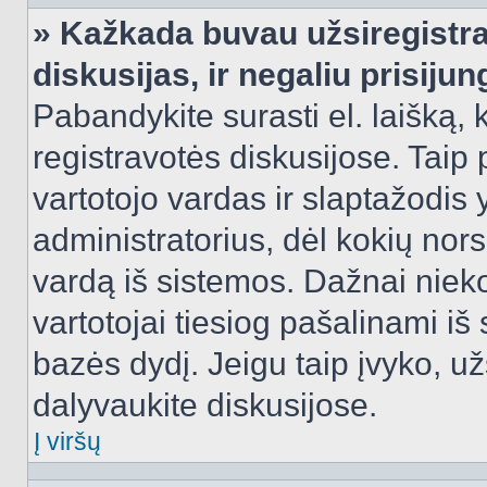
» Kažkada buvau užsiregistra
diskusijas, ir negaliu prisijun
Pabandykite surasti el. laišką, 
registravotės diskusijose. Taip p
vartotojo vardas ir slaptažodis y
administratorius, dėl kokių nors
vardą iš sistemos. Dažnai niek
vartotojai tiesiog pašalinami i
bazės dydį. Jeigu taip įvyko, užs
dalyvaukite diskusijose.
Į viršų