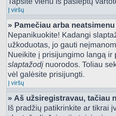
Tapsite vienu iš paslėptų vartot
Į viršų
» Pamečiau arba neatsimenu 
Nepanikuokite! Kadangi slapt
užkoduotas, jo gauti neįmanoma.
Nueikite į prisijungimo langą i
slaptažodį
nuorodos. Toliau sek
vėl galėsite prisijungti.
Į viršų
» Aš užsiregistravau, tačiau n
Iš pradžių patikrinkite ar tikrai 