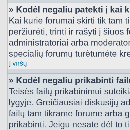
» Kodėl negaliu patekti į kai
Kai kurie forumai skirti tik tam 
peržiūrėti, trinti ir rašyti į ši
administratoriai arba moderatori
specialių forumų turėtumėte krei
Į viršų
» Kodėl negaliu prikabinti fai
Teisės failų prikabinimui sutei
lygyje. Greičiausiai diskusijų ad
failų tam tikrame forume arba ga
prikabinti. Jeigu nesate dėl to t