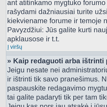
ant atitinkamo mygtuko forumo 
rašydami dažniausiai turite užsi
kiekviename forume ir temoje 
Pavyzdžiui: Jūs galite kurti nau
apklausose ir t.t.
Į viršų
» Kaip redaguoti arba ištrint
Jeigu nesate nei administratori
ir ištrinti tik savo pranešimus
paspauskite redagavimo mygtuk
tai galite padaryti tik per tam 
Jeigu kas nors jau atsakė į jūs