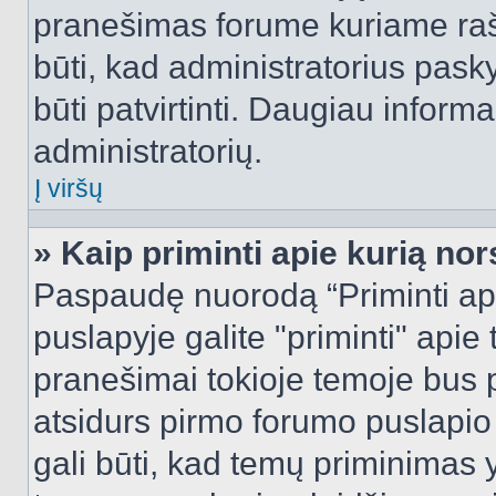
pranešimas forume kuriame rašote
būti, kad administratorius pasky
būti patvirtinti. Daugiau inform
administratorių.
Į viršų
» Kaip priminti apie kurią n
Paspaudę nuorodą “Priminti ap
puslapyje galite "priminti" apie
pranešimai tokioje temoje bus p
atsidurs pirmo forumo puslapio
gali būti, kad temų priminimas 