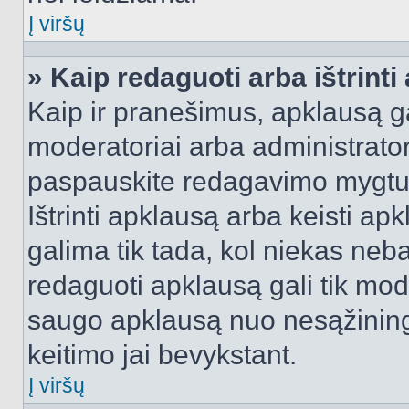
Į viršų
» Kaip redaguoti arba ištrint
Kaip ir pranešimus, apklausą gal
moderatoriai arba administrato
paspauskite redagavimo mygtu
Ištrinti apklausą arba keisti a
galima tik tada, kol niekas neba
redaguoti apklausą gali tik mode
saugo apklausą nuo nesąžinin
keitimo jai bevykstant.
Į viršų