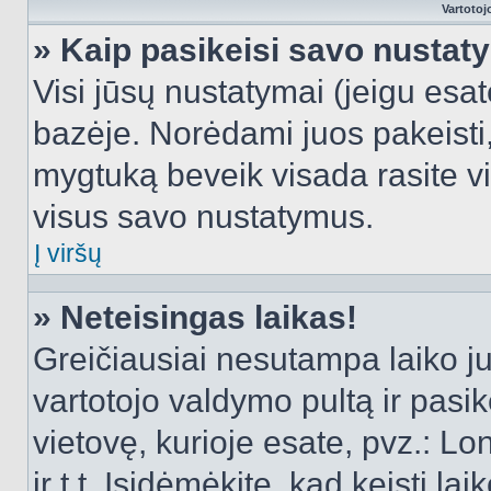
Vartotoj
» Kaip pasikeisi savo nusta
Visi jūsų nustatymai (jeigu es
bazėje. Norėdami juos pakeisti,
mygtuką beveik visada rasite vi
visus savo nustatymus.
Į viršų
» Neteisingas laikas!
Greičiausiai nesutampa laiko juo
vartotojo valdymo pultą ir pasike
vietovę, kurioje esate, pvz.: L
ir t.t. Įsidėmėkite, kad keisti lai