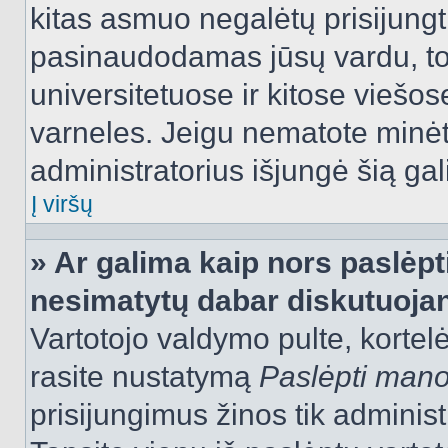
kitas asmuo negalėtų prisijungt
pasinaudodamas jūsų vardu, tod
universitetuose ir kitose viešo
varneles. Jeigu nematote minėt
administratorius išjungė šią ga
Į viršų
» Ar galima kaip nors paslėpt
nesimatytų dabar diskutuojan
Vartotojo valdymo pulte, kortelė
rasite nustatymą
Paslėpti man
prisijungimus žinos tik administr