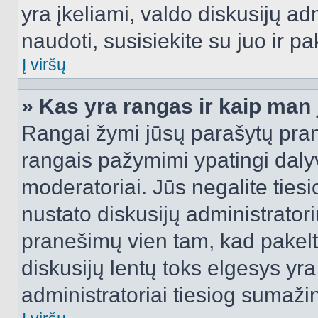
yra įkeliami, valdo diskusijų ad
naudoti, susisiekite su juo ir pa
Į viršų
» Kas yra rangas ir kaip man j
Rangai žymi jūsų parašytų prane
rangais pažymimi ypatingi dalyvi
moderatoriai. Jūs negalite tiesi
nustato diskusijų administrator
pranešimų vien tam, kad pake
diskusijų lentų toks elgesys yr
administratoriai tiesiog sumaži