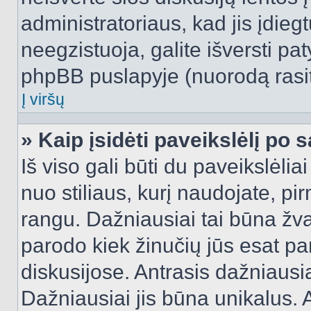
administratoriaus, kad jis įdie
neegzistuoja, galite išversti pa
phpBB puslapyje (nuorodą rasit
Į viršų
» Kaip įsidėti paveikslėlį po 
Iš viso gali būti du paveikslėlia
nuo stiliaus, kurį naudojate, pi
rangu. Dažniausiai tai būna žvai
parodo kiek žinučių jūs esat pa
diskusijose. Antrasis dažniausia
Dažniausiai jis būna unikalus. 