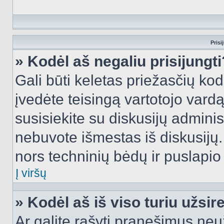
Prisi
» Kodėl aš negaliu prisijungti
Gali būti keletas priežasčių kodė
įvedėte teisingą vartotojo vardą i
susisiekite su diskusijų administ
nebuvote išmestas iš diskusijų. T
nors techninių bėdų ir puslapio s
Į viršų
» Kodėl aš iš viso turiu užsir
Ar galite rašyti pranešimus neu