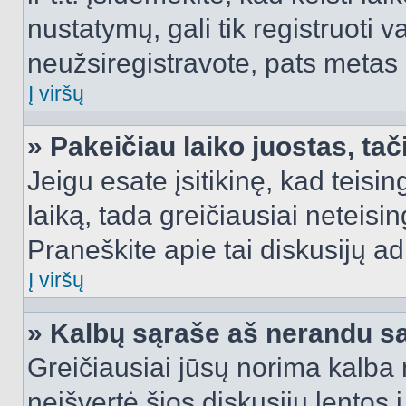
nustatymų, gali tik registruoti va
neužsiregistravote, pats metas b
Į viršų
» Pakeičiau laiko juostas, tač
Jeigu esate įsitikinę, kad teisin
laiką, tada greičiausiai neteisi
Praneškite apie tai diskusijų ad
Į viršų
» Kalbų sąraše aš nerandu s
Greičiausiai jūsų norima kalba 
neišvertė šios diskusijų lentos 