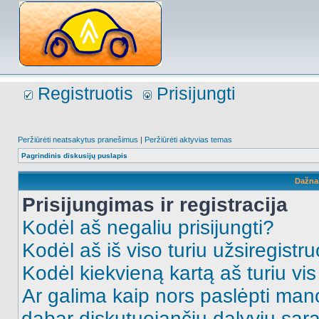
Registruotis
Prisijungti
Peržiūrėti neatsakytus pranešimus
|
Peržiūrėti aktyvias temas
Pagrindinis diskusijų puslapis
Dažna
Prisijungimas ir registracija
Kodėl aš negaliu prisijungti?
Kodėl aš iš viso turiu užsiregistru
Kodėl kiekvieną kartą aš turiu vis 
Ar galima kaip nors paslėpti man
dabar diskutuojančių dalyvių sąr