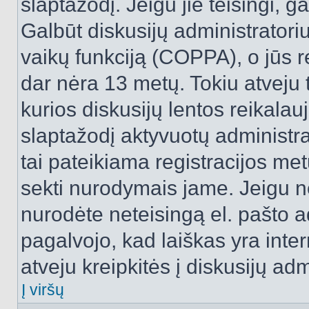
slaptažodį. Jeigu jie teisingi, ga
Galbūt diskusijų administrator
vaikų funkciją (COPPA), o jūs r
dar nėra 13 metų. Tokiu atveju 
kurios diskusijų lentos reikalauj
slaptažodį aktyvuotų administra
tai pateikiama registracijos metu.
sekti nurodymais jame. Jeigu ne
nurodėte neteisingą el. pašto 
pagalvojo, kad laiškas yra inte
atveju kreipkitės į diskusijų adm
Į viršų