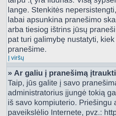
lange. Stenkitės nepersistengti
labai apsunkina pranešimo skai
arba tiesiog ištrins jūsų praneš
pat turi galimybę nustatyti, ki
pranešime.
Į viršų
» Ar galiu į pranešimą įtraukt
Taip, jūs galite į savo pranešimą
administratorius įjungė tokią gal
iš savo kompiuterio. Priešingu a
paveikslėlio Internete, pvz.: 