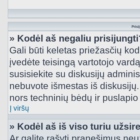
Prisi
» Kodėl aš negaliu prisijungti
Gali būti keletas priežasčių kodė
įvedėte teisingą vartotojo vardą i
susisiekite su diskusijų administ
nebuvote išmestas iš diskusijų. T
nors techninių bėdų ir puslapio s
Į viršų
» Kodėl aš iš viso turiu užsir
Ar galite rašyti pranešimus neu