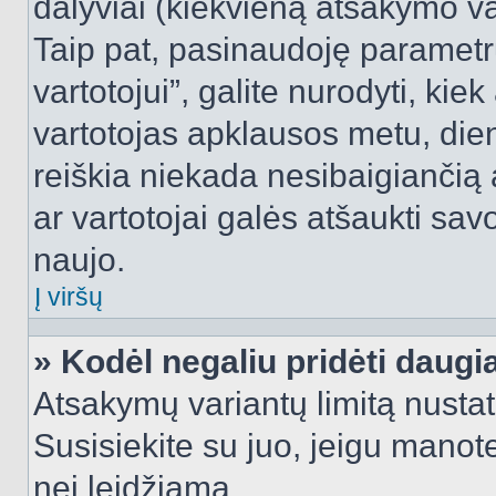
dalyviai (kiekvieną atsakymo var
Taip pat, pasinaudoję parametr
vartotojui”, galite nurodyti, kie
vartotojas apklausos metu, dien
reiškia niekada nesibaigiančią a
ar vartotojai galės atšaukti sav
naujo.
Į viršų
» Kodėl negaliu pridėti daug
Atsakymų variantų limitą nustat
Susisiekite su juo, jeigu manot
nei leidžiama.