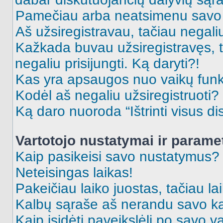
Pamečiau arba neatsimenu savo 
Aš užsiregistravau, tačiau negaliu 
Kažkada buvau užsiregistravęs, ta
negaliu prisijungti. Ką daryti?!
Kas yra apsaugos nuo vaikų fun
Kodėl aš negaliu užsiregistruoti?
Ką daro nuoroda “Ištrinti visus di
Vartotojo nustatymai ir parame
Kaip pasikeisi savo nustatymus?
Neteisingas laikas!
Pakeičiau laiko juostas, tačiau lai
Kalbų sąraše aš nerandu savo ka
Kaip įsidėti paveikslėlį po savo v