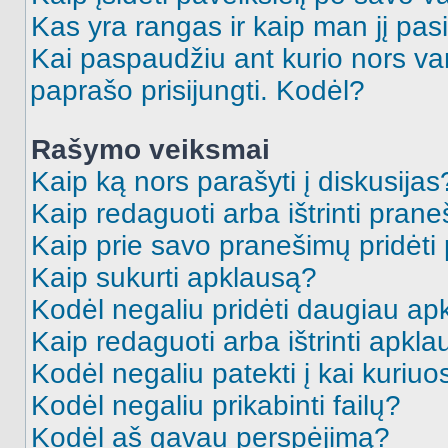
Kas yra rangas ir kaip man jį pasi
Kai paspaudžiu ant kurio nors va
paprašo prisijungti. Kodėl?
Rašymo veiksmai
Kaip ką nors parašyti į diskusijas
Kaip redaguoti arba ištrinti pran
Kaip prie savo pranešimų pridėti
Kaip sukurti apklausą?
Kodėl negaliu pridėti daugiau a
Kaip redaguoti arba ištrinti apkl
Kodėl negaliu patekti į kai kuriu
Kodėl negaliu prikabinti failų?
Kodėl aš gavau perspėjimą?