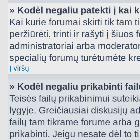
» Kodėl negaliu patekti į kai
Kai kurie forumai skirti tik tam 
peržiūrėti, trinti ir rašyti į ši
administratoriai arba moderatori
specialių forumų turėtumėte krei
Į viršų
» Kodėl negaliu prikabinti fai
Teisės failų prikabinimui sutei
lygyje. Greičiausiai diskusijų ad
failų tam tikrame forume arba ga
prikabinti. Jeigu nesate dėl to t