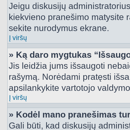
Jeigu diskusijų administratorius
kiekvieno pranešimo matysite r
sekite nurodymus ekrane.
Į viršų
» Ką daro mygtukas “Išsaugo
Jis leidžia jums išsaugoti nebai
rašymą. Norėdami pratęsti išs
apsilankykite vartotojo valdymo
Į viršų
» Kodėl mano pranešimas turi
Gali būti, kad diskusijų admini