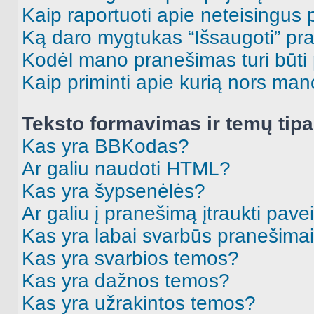
Kaip raportuoti apie neteisingus
Ką daro mygtukas “Išsaugoti” p
Kodėl mano pranešimas turi būti p
Kaip priminti apie kurią nors ma
Teksto formavimas ir temų tipa
Kas yra BBKodas?
Ar galiu naudoti HTML?
Kas yra šypsenėlės?
Ar galiu į pranešimą įtraukti pavei
Kas yra labai svarbūs pranešima
Kas yra svarbios temos?
Kas yra dažnos temos?
Kas yra užrakintos temos?