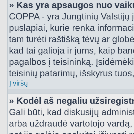
» Kas yra apsaugos nuo vaik
COPPA - yra Jungtinių Valstijų į
puslapiai, kurie renka informac
tam turėti raštišką tėvų ar globė
kad tai galioja ir jums, kaip ba
pagalbos į teisininką. Įsidėmėk
teisinių patarimų, išskyrus tuos,
Į viršų
» Kodėl aš negaliu užsiregist
Gali būti, kad diskusijų admini
arba uždraudė vartotojo vardą, 