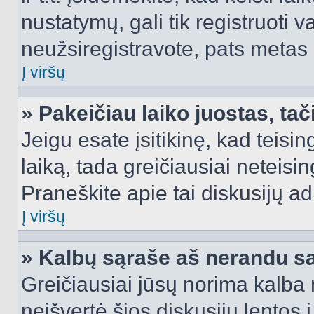
nustatymų, gali tik registruoti va
neužsiregistravote, pats metas b
Į viršų
» Pakeičiau laiko juostas, tač
Jeigu esate įsitikinę, kad teisin
laiką, tada greičiausiai neteisi
Praneškite apie tai diskusijų ad
Į viršų
» Kalbų sąraše aš nerandu s
Greičiausiai jūsų norima kalba 
neišvertė šios diskusijų lentos 