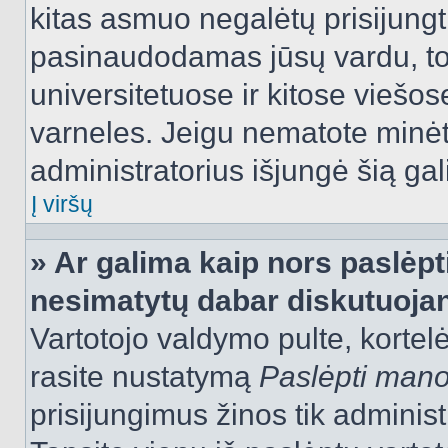
kitas asmuo negalėtų prisijungt
pasinaudodamas jūsų vardu, tod
universitetuose ir kitose viešo
varneles. Jeigu nematote minėt
administratorius išjungė šią ga
Į viršų
» Ar galima kaip nors paslėpt
nesimatytų dabar diskutuojan
Vartotojo valdymo pulte, kortelė
rasite nustatymą
Paslėpti man
prisijungimus žinos tik administr