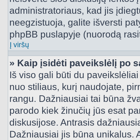
administratoriaus, kad jis įdie
neegzistuoja, galite išversti pa
phpBB puslapyje (nuorodą rasit
Į viršų
» Kaip įsidėti paveikslėlį po 
Iš viso gali būti du paveikslėlia
nuo stiliaus, kurį naudojate, pi
rangu. Dažniausiai tai būna žvai
parodo kiek žinučių jūs esat pa
diskusijose. Antrasis dažniausia
Dažniausiai jis būna unikalus. 