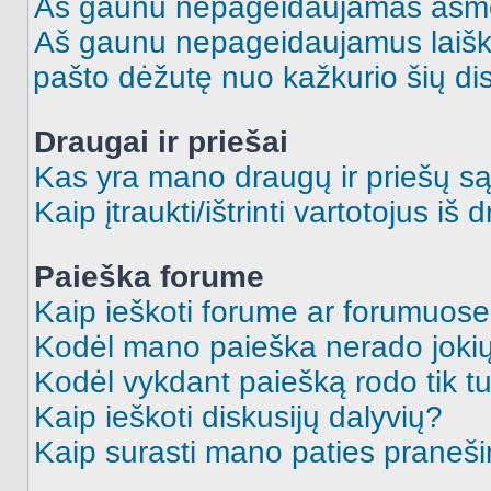
Aš gaunu nepageidaujamas asme
Aš gaunu nepageidaujamus laiškus
pašto dėžutę nuo kažkurio šių dis
Draugai ir priešai
Kas yra mano draugų ir priešų są
Kaip įtraukti/ištrinti vartotojus i
Paieška forume
Kaip ieškoti forume ar forumuos
Kodėl mano paieška nerado jokių
Kodėl vykdant paiešką rodo tik tu
Kaip ieškoti diskusijų dalyvių?
Kaip surasti mano paties praneš