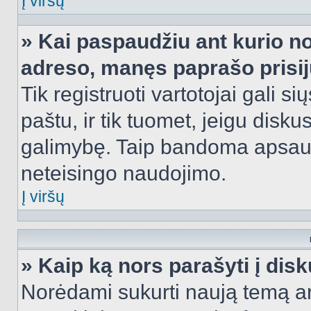
Į viršų
» Kai paspaudžiu ant kurio no
adreso, manęs paprašo prisij
Tik registruoti vartotojai gali s
paštu, ir tik tuomet, jeigu disku
galimybę. Taip bandoma apsaugo
neteisingo naudojimo.
Į viršų
» Kaip ką nors parašyti į dis
Norėdami sukurti naują temą a