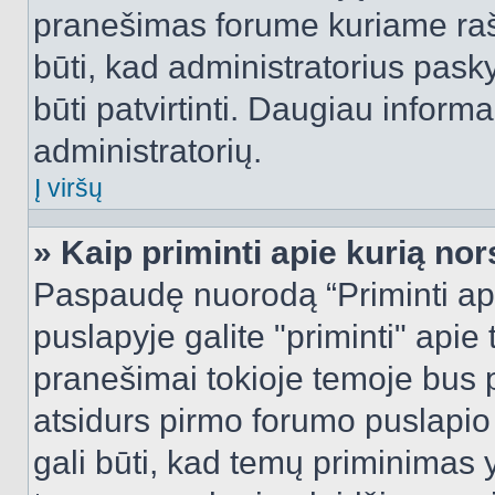
pranešimas forume kuriame rašote
būti, kad administratorius pasky
būti patvirtinti. Daugiau inform
administratorių.
Į viršų
» Kaip priminti apie kurią n
Paspaudę nuorodą “Priminti ap
puslapyje galite "priminti" apie
pranešimai tokioje temoje bus p
atsidurs pirmo forumo puslapio
gali būti, kad temų priminimas 