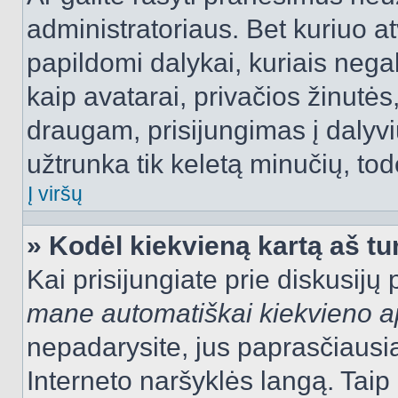
administratoriaus. Bet kuriuo a
papildomi dalykai, kuriais negal
kaip avatarai, privačios žinutės
draugam, prisijungimas į dalyvių
užtrunka tik keletą minučių, todė
Į viršų
» Kodėl kiekvieną kartą aš tur
Kai prisijungiate prie diskusijų
mane automatiškai kiekvieno 
nepadarysite, jus paprasčiausiai
Interneto naršyklės langą. Ta