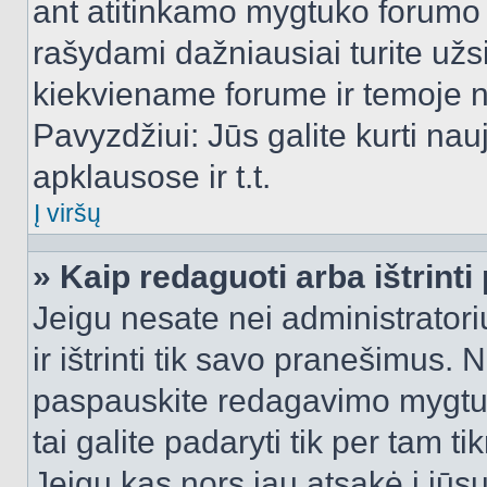
ant atitinkamo mygtuko forumo 
rašydami dažniausiai turite užsi
kiekviename forume ir temoje 
Pavyzdžiui: Jūs galite kurti nau
apklausose ir t.t.
Į viršų
» Kaip redaguoti arba ištrint
Jeigu nesate nei administratori
ir ištrinti tik savo pranešimus
paspauskite redagavimo mygtuk
tai galite padaryti tik per tam 
Jeigu kas nors jau atsakė į jūs