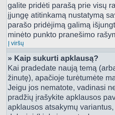
galite pridėti parašą prie visų 
įjungę atitinkamą nustatymą sa
parašo pridėjimą galimą išjung
minėto punkto pranešimo rašy
Į viršų
» Kaip sukurti apklausą?
Kai pradedate naują temą (arb
žinutę), apačioje turėtumėte ma
Jeigu jos nematote, vadinasi net
pradžių įrašykite apklausos pav
apklausos atsakymų variantus,