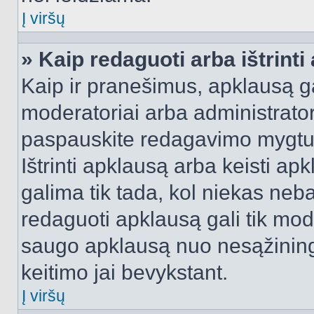
Į viršų
» Kaip redaguoti arba ištrint
Kaip ir pranešimus, apklausą gal
moderatoriai arba administrato
paspauskite redagavimo mygtu
Ištrinti apklausą arba keisti a
galima tik tada, kol niekas neba
redaguoti apklausą gali tik mode
saugo apklausą nuo nesąžinin
keitimo jai bevykstant.
Į viršų