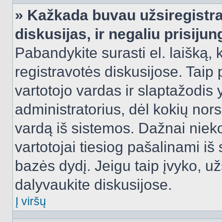
» Kažkada buvau užsiregistra
diskusijas, ir negaliu prisijun
Pabandykite surasti el. laišką, 
registravotės diskusijose. Taip p
vartotojo vardas ir slaptažodis y
administratorius, dėl kokių nors
vardą iš sistemos. Dažnai niek
vartotojai tiesiog pašalinami i
bazės dydį. Jeigu taip įvyko, užs
dalyvaukite diskusijose.
Į viršų