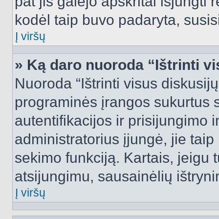
pat jis galėjo apskritai išjungti 
kodėl taip buvo padaryta, susisi
Į viršų
» Ką daro nuoroda “Ištrinti v
Nuoroda “Ištrinti visus diskusij
programinės įrangos sukurtus 
autentifikacijos ir prisijungimo 
administratorius įjungė, jie tai
sekimo funkciją. Kartais, jeigu 
atsijungimu, sausainėlių ištryni
Į viršų