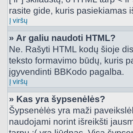
rasite gide, kuris pasiekiamas
Į viršų
» Ar galiu naudoti HTML?
Ne. Rašyti HTML kodų šioje dis
teksto formavimo būdų, kuris 
įgyvendinti BBKodo pagalba.
Į viršų
» Kas yra šypsenėlės?
Šypsenėlės yra maži paveikslėl
naudojami norint išreikšti jausm
tarpu :( yra liūdnas. Visą šyps