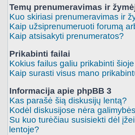
Temų prenumeravimas ir žymė
Kuo skiriasi prenumeravimas ir 
Kaip užsiprenumeruoti forumą a
Kaip atsisakyti prenumeratos?
Prikabinti failai
Kokius failus galiu prikabinti šioj
Kaip surasti visus mano prikabint
Informacija apie phpBB 3
Kas parašė šią diskusijų lentą?
Kodėl diskusijose nėra galimybė
Su kuo turėčiau susisiekti dėl įže
lentoje?