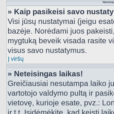
Vartotoj
» Kaip pasikeisi savo nusta
Visi jūsų nustatymai (jeigu es
bazėje. Norėdami juos pakeisti,
mygtuką beveik visada rasite vi
visus savo nustatymus.
Į viršų
» Neteisingas laikas!
Greičiausiai nesutampa laiko juo
vartotojo valdymo pultą ir pasike
vietovę, kurioje esate, pvz.: L
ir t.t. Įsidėmėkite, kad keisti lai