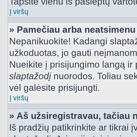
Tapsite vienu iš paslėptų vartot
Į viršų
» Pamečiau arba neatsimenu 
Nepanikuokite! Kadangi slapt
užkoduotas, jo gauti neįmanoma.
Nueikite į prisijungimo langą i
slaptažodį
nuorodos. Toliau sek
vėl galėsite prisijungti.
Į viršų
» Aš užsiregistravau, tačiau n
Iš pradžių patikrinkite ar tikrai 