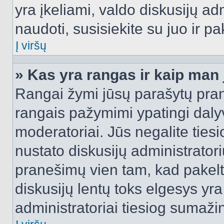
yra įkeliami, valdo diskusijų ad
naudoti, susisiekite su juo ir pa
Į viršų
» Kas yra rangas ir kaip man j
Rangai žymi jūsų parašytų prane
rangais pažymimi ypatingi dalyvi
moderatoriai. Jūs negalite tiesi
nustato diskusijų administrator
pranešimų vien tam, kad pake
diskusijų lentų toks elgesys yr
administratoriai tiesiog sumaži