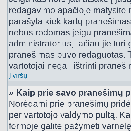
redagavimo apačioje matysite n
parašyta kiek kartų pranešimas
nebus rodomas jeigu pranešim
administratorius, tačiau jie turi
pranešimas buvo redaguotas. Tai
vartotojai negali ištrinti praneši
Į viršų
» Kaip prie savo pranešimų p
Norėdami prie pranešimų pridėti 
per vartotojo valdymo pultą. Ka
formoje galite pažymėti varnel