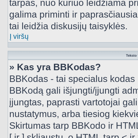
tarpas, nuo kuriuo leidžiama pr
galima priminti ir paprasčiausiai 
tai leidžia diskusijų taisyklės.
Į viršų
Teksto 
» Kas yra BBKodas?
BBKodas - tai specialus kodas 
BBKodą gali išjungti/įjungti ad
įjungtas, paprasti vartotojai gali 
nustatymus, arba tiesiog kiek
Skirtumas tarp BBKodo ir HTML
[ ir ] skliaustų, o HTML tarp <