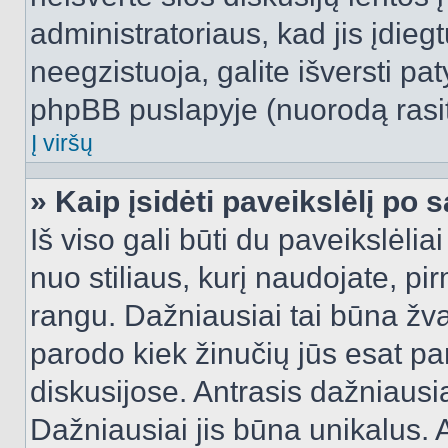
administratoriaus, kad jis įdie
neegzistuoja, galite išversti pa
phpBB puslapyje (nuorodą rasit
Į viršų
» Kaip įsidėti paveikslėlį po 
Iš viso gali būti du paveikslėlia
nuo stiliaus, kurį naudojate, pi
rangu. Dažniausiai tai būna žvai
parodo kiek žinučių jūs esat pa
diskusijose. Antrasis dažniausia
Dažniausiai jis būna unikalus. 