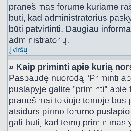
pranešimas forume kuriame rašote
būti, kad administratorius pasky
būti patvirtinti. Daugiau inform
administratorių.
Į viršų
» Kaip priminti apie kurią n
Paspaudę nuorodą “Priminti ap
puslapyje galite "priminti" apie
pranešimai tokioje temoje bus p
atsidurs pirmo forumo puslapio
gali būti, kad temų priminimas 