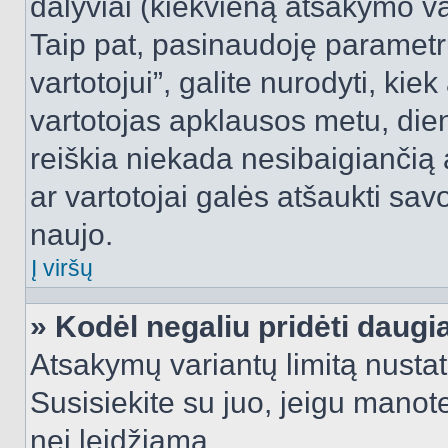
dalyviai (kiekvieną atsakymo var
Taip pat, pasinaudoję parametr
vartotojui”, galite nurodyti, kie
vartotojas apklausos metu, dien
reiškia niekada nesibaigiančią a
ar vartotojai galės atšaukti sav
naujo.
Į viršų
» Kodėl negaliu pridėti daug
Atsakymų variantų limitą nustat
Susisiekite su juo, jeigu manot
nei leidžiama.