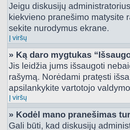
Jeigu diskusijų administratorius
kiekvieno pranešimo matysite r
sekite nurodymus ekrane.
Į viršų
» Ką daro mygtukas “Išsaugo
Jis leidžia jums išsaugoti nebai
rašymą. Norėdami pratęsti išs
apsilankykite vartotojo valdymo
Į viršų
» Kodėl mano pranešimas turi
Gali būti, kad diskusijų admini