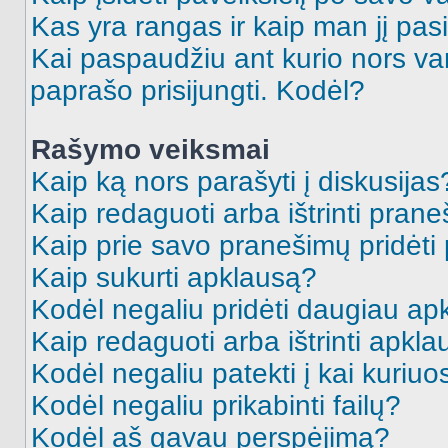
Kas yra rangas ir kaip man jį pasi
Kai paspaudžiu ant kurio nors va
paprašo prisijungti. Kodėl?
Rašymo veiksmai
Kaip ką nors parašyti į diskusijas
Kaip redaguoti arba ištrinti pran
Kaip prie savo pranešimų pridėti
Kaip sukurti apklausą?
Kodėl negaliu pridėti daugiau a
Kaip redaguoti arba ištrinti apkl
Kodėl negaliu patekti į kai kuriu
Kodėl negaliu prikabinti failų?
Kodėl aš gavau perspėjimą?