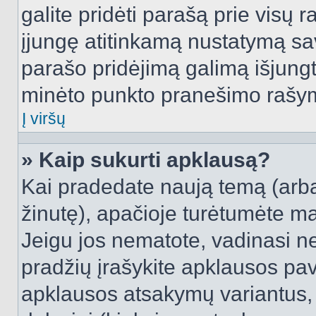
galite pridėti parašą prie visų 
įjungę atitinkamą nustatymą sa
parašo pridėjimą galimą išjung
minėto punkto pranešimo rašy
Į viršų
» Kaip sukurti apklausą?
Kai pradedate naują temą (arb
žinutę), apačioje turėtumėte ma
Jeigu jos nematote, vadinasi net
pradžių įrašykite apklausos pav
apklausos atsakymų variantus,