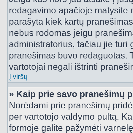
redagavimo apačioje matysite n
parašyta kiek kartų pranešimas
nebus rodomas jeigu pranešim
administratorius, tačiau jie turi
pranešimas buvo redaguotas. Tai
vartotojai negali ištrinti praneši
Į viršų
» Kaip prie savo pranešimų p
Norėdami prie pranešimų pridėti 
per vartotojo valdymo pultą. Ka
formoje galite pažymėti varnel