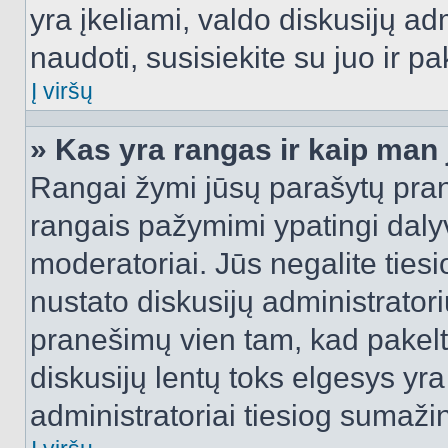
yra įkeliami, valdo diskusijų ad
naudoti, susisiekite su juo ir pa
Į viršų
» Kas yra rangas ir kaip man j
Rangai žymi jūsų parašytų prane
rangais pažymimi ypatingi dalyvi
moderatoriai. Jūs negalite tiesi
nustato diskusijų administrator
pranešimų vien tam, kad pake
diskusijų lentų toks elgesys yr
administratoriai tiesiog sumaži