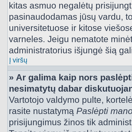
kitas asmuo negalėtų prisijungt
pasinaudodamas jūsų vardu, tod
universitetuose ir kitose viešo
varneles. Jeigu nematote minėt
administratorius išjungė šią ga
Į viršų
» Ar galima kaip nors paslėpt
nesimatytų dabar diskutuojan
Vartotojo valdymo pulte, kortelė
rasite nustatymą
Paslėpti man
prisijungimus žinos tik administr