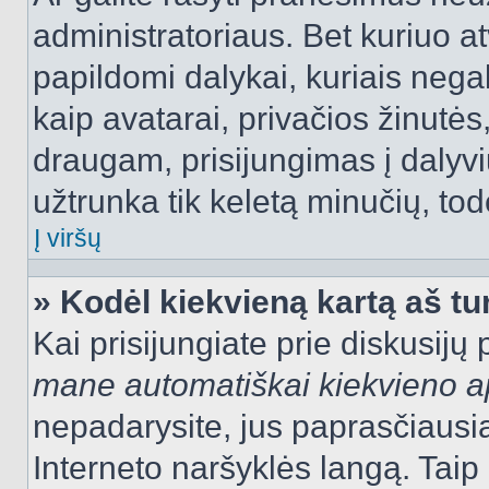
administratoriaus. Bet kuriuo a
papildomi dalykai, kuriais negal
kaip avatarai, privačios žinutės
draugam, prisijungimas į dalyvių
užtrunka tik keletą minučių, todė
Į viršų
» Kodėl kiekvieną kartą aš tur
Kai prisijungiate prie diskusijų
mane automatiškai kiekvieno 
nepadarysite, jus paprasčiausiai
Interneto naršyklės langą. Ta