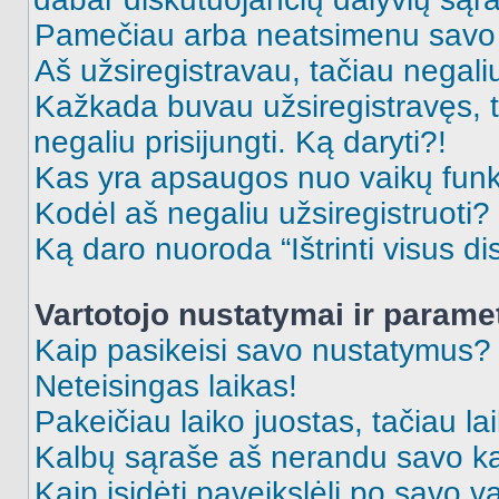
Pamečiau arba neatsimenu savo 
Aš užsiregistravau, tačiau negaliu 
Kažkada buvau užsiregistravęs, ta
negaliu prisijungti. Ką daryti?!
Kas yra apsaugos nuo vaikų fun
Kodėl aš negaliu užsiregistruoti?
Ką daro nuoroda “Ištrinti visus di
Vartotojo nustatymai ir parame
Kaip pasikeisi savo nustatymus?
Neteisingas laikas!
Pakeičiau laiko juostas, tačiau lai
Kalbų sąraše aš nerandu savo ka
Kaip įsidėti paveikslėlį po savo v