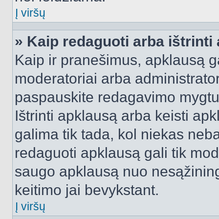
Į viršų
» Kaip redaguoti arba ištrint
Kaip ir pranešimus, apklausą gal
moderatoriai arba administrato
paspauskite redagavimo mygtu
Ištrinti apklausą arba keisti a
galima tik tada, kol niekas neba
redaguoti apklausą gali tik mode
saugo apklausą nuo nesąžinin
keitimo jai bevykstant.
Į viršų