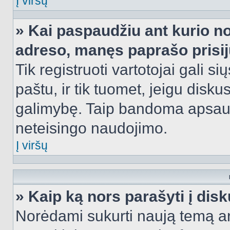
Į viršų
» Kai paspaudžiu ant kurio no
adreso, manęs paprašo prisij
Tik registruoti vartotojai gali s
paštu, ir tik tuomet, jeigu disku
galimybę. Taip bandoma apsaugo
neteisingo naudojimo.
Į viršų
» Kaip ką nors parašyti į dis
Norėdami sukurti naują temą a