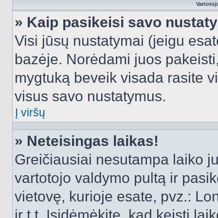
Vartotoj
» Kaip pasikeisi savo nusta
Visi jūsų nustatymai (jeigu es
bazėje. Norėdami juos pakeisti,
mygtuką beveik visada rasite vi
visus savo nustatymus.
Į viršų
» Neteisingas laikas!
Greičiausiai nesutampa laiko juo
vartotojo valdymo pultą ir pasike
vietovę, kurioje esate, pvz.: L
ir t.t. Įsidėmėkite, kad keisti lai