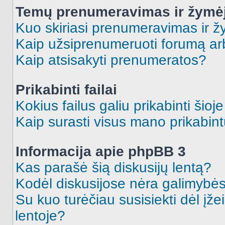
Temų prenumeravimas ir žymė
Kuo skiriasi prenumeravimas ir 
Kaip užsiprenumeruoti forumą a
Kaip atsisakyti prenumeratos?
Prikabinti failai
Kokius failus galiu prikabinti šioj
Kaip surasti visus mano prikabint
Informacija apie phpBB 3
Kas parašė šią diskusijų lentą?
Kodėl diskusijose nėra galimybė
Su kuo turėčiau susisiekti dėl įže
lentoje?