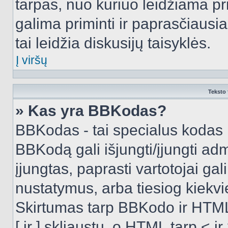
tarpas, nuo kuriuo leidžiama pr
galima priminti ir paprasčiausiai 
tai leidžia diskusijų taisyklės.
Į viršų
Teksto 
» Kas yra BBKodas?
BBKodas - tai specialus kodas 
BBKodą gali išjungti/įjungti ad
įjungtas, paprasti vartotojai gali 
nustatymus, arba tiesiog kiek
Skirtumas tarp BBKodo ir HTML
[ ir ] skliaustų, o HTML tarp <