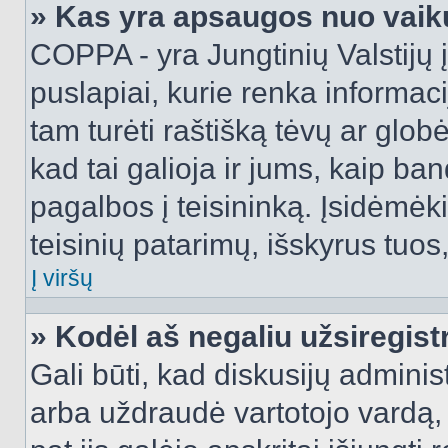
» Kas yra apsaugos nuo vaik
COPPA - yra Jungtinių Valstijų į
puslapiai, kurie renka informac
tam turėti raštišką tėvų ar globė
kad tai galioja ir jums, kaip ba
pagalbos į teisininką. Įsidėmėk
teisinių patarimų, išskyrus tuos,
Į viršų
» Kodėl aš negaliu užsiregist
Gali būti, kad diskusijų admini
arba uždraudė vartotojo vardą, 