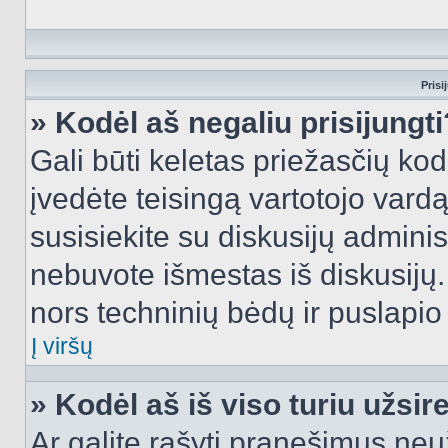
Prisi
» Kodėl aš negaliu prisijungti
Gali būti keletas priežasčių kodė
įvedėte teisingą vartotojo vardą i
susisiekite su diskusijų administ
nebuvote išmestas iš diskusijų. T
nors techninių bėdų ir puslapio s
Į viršų
» Kodėl aš iš viso turiu užsir
Ar galite rašyti pranešimus neu