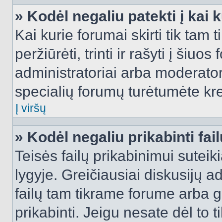
» Kodėl negaliu patekti į kai
Kai kurie forumai skirti tik tam 
peržiūrėti, trinti ir rašyti į ši
administratoriai arba moderatori
specialių forumų turėtumėte krei
Į viršų
» Kodėl negaliu prikabinti fai
Teisės failų prikabinimui sutei
lygyje. Greičiausiai diskusijų ad
failų tam tikrame forume arba ga
prikabinti. Jeigu nesate dėl to t