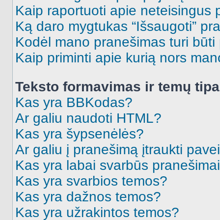
Kaip raportuoti apie neteisingus
Ką daro mygtukas “Išsaugoti” p
Kodėl mano pranešimas turi būti p
Kaip priminti apie kurią nors ma
Teksto formavimas ir temų tipa
Kas yra BBKodas?
Ar galiu naudoti HTML?
Kas yra šypsenėlės?
Ar galiu į pranešimą įtraukti pavei
Kas yra labai svarbūs pranešima
Kas yra svarbios temos?
Kas yra dažnos temos?
Kas yra užrakintos temos?