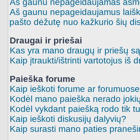
Aš gaunu nepageidaujamas asme
Aš gaunu nepageidaujamus laiškus
pašto dėžutę nuo kažkurio šių dis
Draugai ir priešai
Kas yra mano draugų ir priešų są
Kaip įtraukti/ištrinti vartotojus i
Paieška forume
Kaip ieškoti forume ar forumuos
Kodėl mano paieška nerado jokių
Kodėl vykdant paiešką rodo tik tu
Kaip ieškoti diskusijų dalyvių?
Kaip surasti mano paties praneš