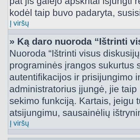
pat jis galėjo apskritai išjungti 
kodėl taip buvo padaryta, susisi
Į viršų
» Ką daro nuoroda “Ištrinti v
Nuoroda “Ištrinti visus diskusij
programinės įrangos sukurtus 
autentifikacijos ir prisijungimo 
administratorius įjungė, jie tai
sekimo funkciją. Kartais, jeigu 
atsijungimu, sausainėlių ištryni
Į viršų