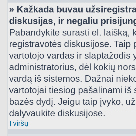
» Kažkada buvau užsiregistra
diskusijas, ir negaliu prisijun
Pabandykite surasti el. laišką, 
registravotės diskusijose. Taip p
vartotojo vardas ir slaptažodis y
administratorius, dėl kokių nors
vardą iš sistemos. Dažnai niek
vartotojai tiesiog pašalinami i
bazės dydį. Jeigu taip įvyko, užs
dalyvaukite diskusijose.
Į viršų