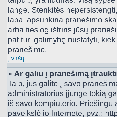
lange. Stenkitės nepersistengti
labai apsunkina pranešimo skai
arba tiesiog ištrins jūsų praneš
pat turi galimybę nustatyti, ki
pranešime.
Į viršų
» Ar galiu į pranešimą įtraukt
Taip, jūs galite į savo pranešimą
administratorius įjungė tokią gal
iš savo kompiuterio. Priešingu a
paveikslėlio Internete, pvz.: 