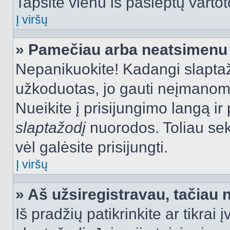
Tapsite vienu iš paslėptų vartot
Į viršų
» Pamečiau arba neatsimenu 
Nepanikuokite! Kadangi slapt
užkoduotas, jo gauti neįmanoma.
Nueikite į prisijungimo langą i
slaptažodį
nuorodos. Toliau sek
vėl galėsite prisijungti.
Į viršų
» Aš užsiregistravau, tačiau n
Iš pradžių patikrinkite ar tikrai 