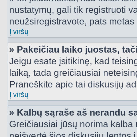
nustatymų, gali tik registruoti va
neužsiregistravote, pats metas b
Į viršų
» Pakeičiau laiko juostas, tač
Jeigu esate įsitikinę, kad teisin
laiką, tada greičiausiai neteisi
Praneškite apie tai diskusijų ad
Į viršų
» Kalbų sąraše aš nerandu s
Greičiausiai jūsų norima kalba 
neišvertė šios diskusijų lentos 