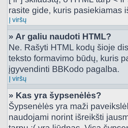
rasite gide, kuris pasiekiamas
Į viršų
» Ar galiu naudoti HTML?
Ne. Rašyti HTML kodų šioje dis
teksto formavimo būdų, kuris 
įgyvendinti BBKodo pagalba.
Į viršų
» Kas yra šypsenėlės?
Šypsenėlės yra maži paveikslėl
naudojami norint išreikšti jausm
tarpu :( yra liūdnas. Visą šyps