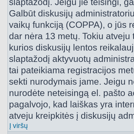
slaptažodį. Jeigu jie teisingi, ga
Galbūt diskusijų administrator
vaikų funkciją (COPPA), o jūs r
dar nėra 13 metų. Tokiu atveju 
kurios diskusijų lentos reikalauj
slaptažodį aktyvuotų administra
tai pateikiama registracijos metu.
sekti nurodymais jame. Jeigu ne
nurodėte neteisingą el. pašto 
pagalvojo, kad laiškas yra inte
atveju kreipkitės į diskusijų adm
Į viršų