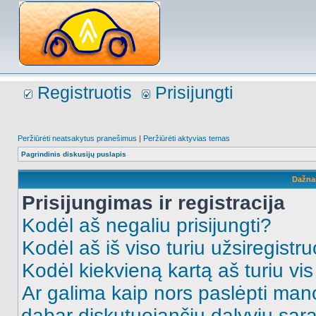
Registruotis
Prisijungti
Peržiūrėti neatsakytus pranešimus
|
Peržiūrėti aktyvias temas
Pagrindinis diskusijų puslapis
Dažna
Prisijungimas ir registracija
Kodėl aš negaliu prisijungti?
Kodėl aš iš viso turiu užsiregistru
Kodėl kiekvieną kartą aš turiu vis 
Ar galima kaip nors paslėpti man
dabar diskutuojančių dalyvių sąr