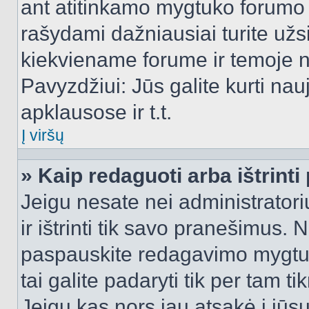
ant atitinkamo mygtuko forumo 
rašydami dažniausiai turite užsi
kiekviename forume ir temoje 
Pavyzdžiui: Jūs galite kurti nau
apklausose ir t.t.
Į viršų
» Kaip redaguoti arba ištrint
Jeigu nesate nei administratori
ir ištrinti tik savo pranešimus
paspauskite redagavimo mygtuk
tai galite padaryti tik per tam 
Jeigu kas nors jau atsakė į jūs