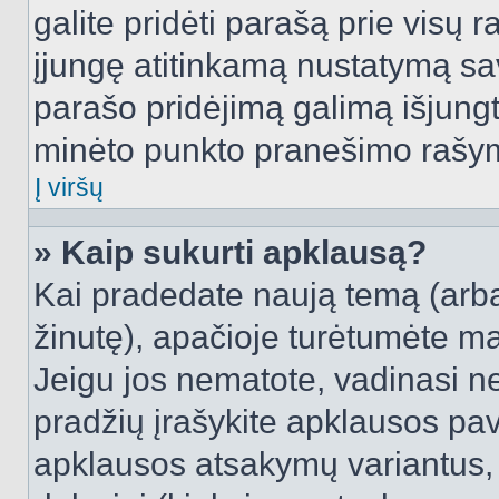
galite pridėti parašą prie visų 
įjungę atitinkamą nustatymą sa
parašo pridėjimą galimą išjung
minėto punkto pranešimo rašy
Į viršų
» Kaip sukurti apklausą?
Kai pradedate naują temą (arb
žinutę), apačioje turėtumėte ma
Jeigu jos nematote, vadinasi net
pradžių įrašykite apklausos pav
apklausos atsakymų variantus,