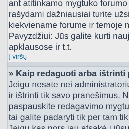
ant atitinkamo mygtuko forumo 
rašydami dažniausiai turite užsi
kiekviename forume ir temoje 
Pavyzdžiui: Jūs galite kurti nau
apklausose ir t.t.
Į viršų
» Kaip redaguoti arba ištrint
Jeigu nesate nei administratori
ir ištrinti tik savo pranešimus
paspauskite redagavimo mygtuk
tai galite padaryti tik per tam 
Jeigu kas nors jau atsakė į jūs