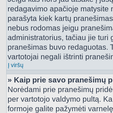
redagavimo apačioje matysite n
parašyta kiek kartų pranešimas
nebus rodomas jeigu pranešim
administratorius, tačiau jie turi
pranešimas buvo redaguotas. Tai
vartotojai negali ištrinti praneši
Į viršų
» Kaip prie savo pranešimų p
Norėdami prie pranešimų pridėti 
per vartotojo valdymo pultą. Ka
formoje galite pažymėti varnel