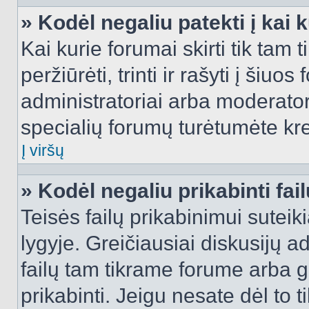
» Kodėl negaliu patekti į kai
Kai kurie forumai skirti tik tam 
peržiūrėti, trinti ir rašyti į ši
administratoriai arba moderatori
specialių forumų turėtumėte krei
Į viršų
» Kodėl negaliu prikabinti fai
Teisės failų prikabinimui sutei
lygyje. Greičiausiai diskusijų ad
failų tam tikrame forume arba ga
prikabinti. Jeigu nesate dėl to t