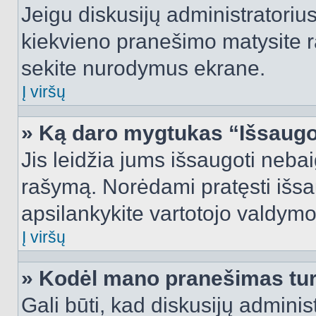
Jeigu diskusijų administratorius
kiekvieno pranešimo matysite r
sekite nurodymus ekrane.
Į viršų
» Ką daro mygtukas “Išsaugo
Jis leidžia jums išsaugoti nebai
rašymą. Norėdami pratęsti išs
apsilankykite vartotojo valdymo
Į viršų
» Kodėl mano pranešimas turi
Gali būti, kad diskusijų admini