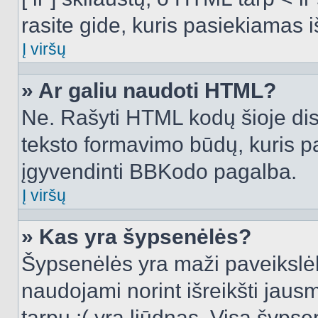
rasite gide, kuris pasiekiamas
Į viršų
» Ar galiu naudoti HTML?
Ne. Rašyti HTML kodų šioje dis
teksto formavimo būdų, kuris 
įgyvendinti BBKodo pagalba.
Į viršų
» Kas yra šypsenėlės?
Šypsenėlės yra maži paveikslėl
naudojami norint išreikšti jausm
tarpu :( yra liūdnas. Visą šyps