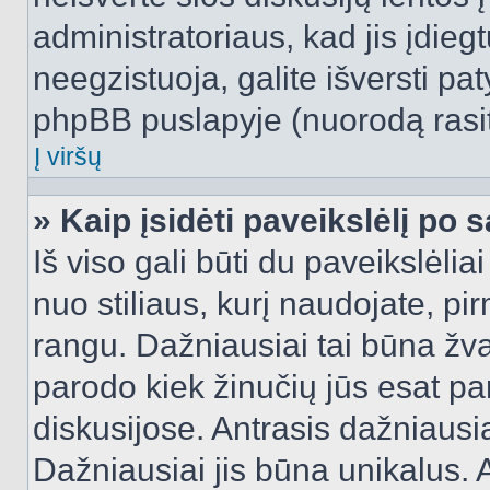
administratoriaus, kad jis įdie
neegzistuoja, galite išversti pa
phpBB puslapyje (nuorodą rasit
Į viršų
» Kaip įsidėti paveikslėlį po 
Iš viso gali būti du paveikslėlia
nuo stiliaus, kurį naudojate, pi
rangu. Dažniausiai tai būna žvai
parodo kiek žinučių jūs esat pa
diskusijose. Antrasis dažniausia
Dažniausiai jis būna unikalus. 