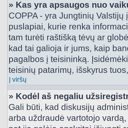
» Kas yra apsaugos nuo vaik
COPPA - yra Jungtinių Valstijų į
puslapiai, kurie renka informac
tam turėti raštišką tėvų ar globė
kad tai galioja ir jums, kaip ba
pagalbos į teisininką. Įsidėmėk
teisinių patarimų, išskyrus tuos,
Į viršų
» Kodėl aš negaliu užsiregist
Gali būti, kad diskusijų admini
arba uždraudė vartotojo vardą, 