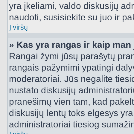
yra įkeliami, valdo diskusijų ad
naudoti, susisiekite su juo ir pa
Į viršų
» Kas yra rangas ir kaip man j
Rangai žymi jūsų parašytų prane
rangais pažymimi ypatingi dalyvi
moderatoriai. Jūs negalite tiesi
nustato diskusijų administrator
pranešimų vien tam, kad pake
diskusijų lentų toks elgesys yr
administratoriai tiesiog sumaži