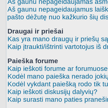
Aš gaunu nepageidaujamas asme
Aš gaunu nepageidaujamus laiškus
pašto dėžutę nuo kažkurio šių dis
Draugai ir priešai
Kas yra mano draugų ir priešų są
Kaip įtraukti/ištrinti vartotojus i
Paieška forume
Kaip ieškoti forume ar forumuos
Kodėl mano paieška nerado jokių
Kodėl vykdant paiešką rodo tik tu
Kaip ieškoti diskusijų dalyvių?
Kaip surasti mano paties praneš