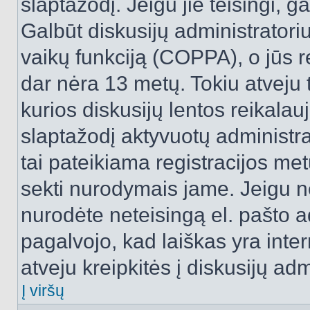
slaptažodį. Jeigu jie teisingi, ga
Galbūt diskusijų administrator
vaikų funkciją (COPPA), o jūs r
dar nėra 13 metų. Tokiu atveju 
kurios diskusijų lentos reikalauj
slaptažodį aktyvuotų administra
tai pateikiama registracijos metu.
sekti nurodymais jame. Jeigu ne
nurodėte neteisingą el. pašto 
pagalvojo, kad laiškas yra inte
atveju kreipkitės į diskusijų adm
Į viršų