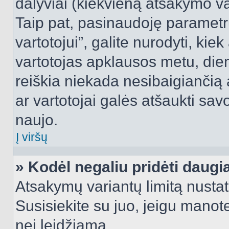
dalyviai (kiekvieną atsakymo var
Taip pat, pasinaudoję parametr
vartotojui”, galite nurodyti, kie
vartotojas apklausos metu, dien
reiškia niekada nesibaigiančią a
ar vartotojai galės atšaukti sav
naujo.
Į viršų
» Kodėl negaliu pridėti daug
Atsakymų variantų limitą nustat
Susisiekite su juo, jeigu manot
nei leidžiama.