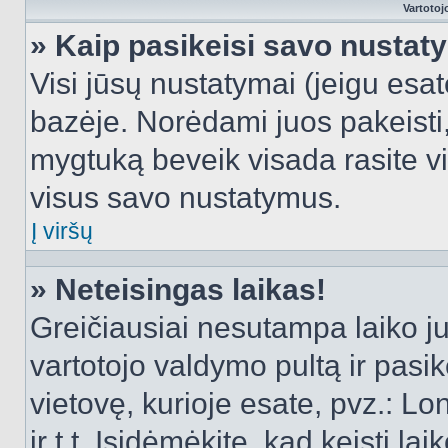
Vartotoj
» Kaip pasikeisi savo nusta
Visi jūsų nustatymai (jeigu es
bazėje. Norėdami juos pakeisti,
mygtuką beveik visada rasite vi
visus savo nustatymus.
Į viršų
» Neteisingas laikas!
Greičiausiai nesutampa laiko juo
vartotojo valdymo pultą ir pasike
vietovę, kurioje esate, pvz.: L
ir t.t. Įsidėmėkite, kad keisti lai