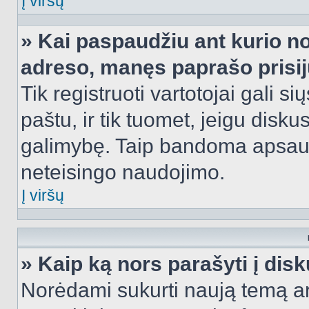
Į viršų
» Kai paspaudžiu ant kurio no
adreso, manęs paprašo prisij
Tik registruoti vartotojai gali s
paštu, ir tik tuomet, jeigu disku
galimybę. Taip bandoma apsaugo
neteisingo naudojimo.
Į viršų
» Kaip ką nors parašyti į dis
Norėdami sukurti naują temą a