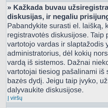
» Kažkada buvau užsiregistra
diskusijas, ir negaliu prisijun
Pabandykite surasti el. laišką, 
registravotės diskusijose. Taip p
vartotojo vardas ir slaptažodis y
administratorius, dėl kokių nors
vardą iš sistemos. Dažnai niek
vartotojai tiesiog pašalinami i
bazės dydį. Jeigu taip įvyko, užs
dalyvaukite diskusijose.
Į viršų