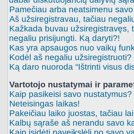
Pamečiau arba neatsimenu savo 
Aš užsiregistravau, tačiau negaliu 
Kažkada buvau užsiregistravęs, ta
negaliu prisijungti. Ką daryti?!
Kas yra apsaugos nuo vaikų fun
Kodėl aš negaliu užsiregistruoti?
Ką daro nuoroda “Ištrinti visus di
Vartotojo nustatymai ir parame
Kaip pasikeisi savo nustatymus?
Neteisingas laikas!
Pakeičiau laiko juostas, tačiau lai
Kalbų sąraše aš nerandu savo ka
Kaip įsidėti paveikslėlį po savo v