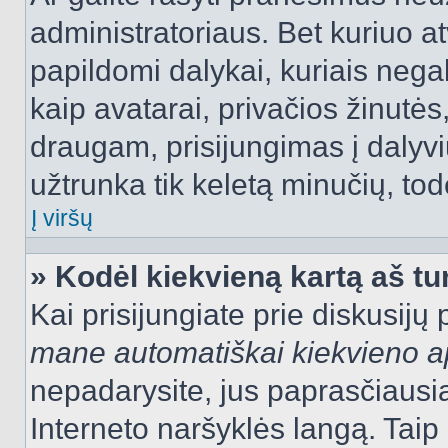
administratoriaus. Bet kuriuo a
papildomi dalykai, kuriais negal
kaip avatarai, privačios žinutės
draugam, prisijungimas į dalyvių
užtrunka tik keletą minučių, todė
Į viršų
» Kodėl kiekvieną kartą aš tur
Kai prisijungiate prie diskusijų
mane automatiškai kiekvieno 
nepadarysite, jus paprasčiausiai
Interneto naršyklės langą. Ta