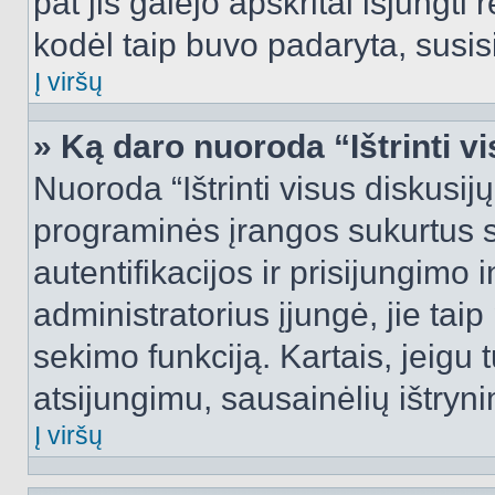
pat jis galėjo apskritai išjungti 
kodėl taip buvo padaryta, susisi
Į viršų
» Ką daro nuoroda “Ištrinti v
Nuoroda “Ištrinti visus diskusij
programinės įrangos sukurtus 
autentifikacijos ir prisijungimo 
administratorius įjungė, jie tai
sekimo funkciją. Kartais, jeigu 
atsijungimu, sausainėlių ištryni
Į viršų