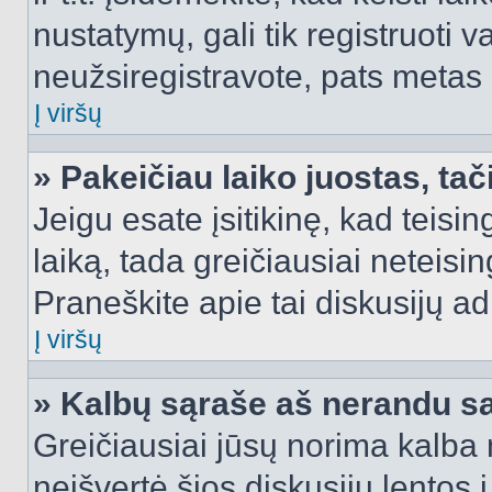
nustatymų, gali tik registruoti va
neužsiregistravote, pats metas b
Į viršų
» Pakeičiau laiko juostas, tač
Jeigu esate įsitikinę, kad teisin
laiką, tada greičiausiai neteisi
Praneškite apie tai diskusijų ad
Į viršų
» Kalbų sąraše aš nerandu s
Greičiausiai jūsų norima kalba 
neišvertė šios diskusijų lentos 