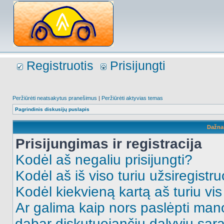
Registruotis
Prisijungti
Peržiūrėti neatsakytus pranešimus
|
Peržiūrėti aktyvias temas
Pagrindinis diskusijų puslapis
Dažna
Prisijungimas ir registracija
Kodėl aš negaliu prisijungti?
Kodėl aš iš viso turiu užsiregistru
Kodėl kiekvieną kartą aš turiu vis 
Ar galima kaip nors paslėpti man
dabar diskutuojančių dalyvių sąr