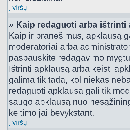
Į viršų
» Kaip redaguoti arba ištrint
Kaip ir pranešimus, apklausą gal
moderatoriai arba administrato
paspauskite redagavimo mygtu
Ištrinti apklausą arba keisti a
galima tik tada, kol niekas neba
redaguoti apklausą gali tik mode
saugo apklausą nuo nesąžinin
keitimo jai bevykstant.
Į viršų