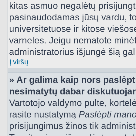
kitas asmuo negalėtų prisijungt
pasinaudodamas jūsų vardu, tod
universitetuose ir kitose viešo
varneles. Jeigu nematote minėt
administratorius išjungė šią ga
Į viršų
» Ar galima kaip nors paslėpt
nesimatytų dabar diskutuojan
Vartotojo valdymo pulte, kortelė
rasite nustatymą
Paslėpti man
prisijungimus žinos tik administr