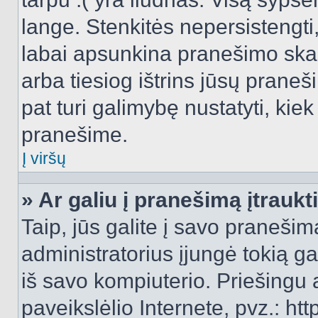
lange. Stenkitės nepersistengti
labai apsunkina pranešimo skai
arba tiesiog ištrins jūsų praneš
pat turi galimybę nustatyti, ki
pranešime.
Į viršų
» Ar galiu į pranešimą įtraukt
Taip, jūs galite į savo pranešimą
administratorius įjungė tokią gal
iš savo kompiuterio. Priešingu a
paveikslėlio Internete, pvz.: 