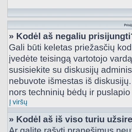
Prisi
» Kodėl aš negaliu prisijungti
Gali būti keletas priežasčių kodė
įvedėte teisingą vartotojo vardą i
susisiekite su diskusijų administ
nebuvote išmestas iš diskusijų. T
nors techninių bėdų ir puslapio s
Į viršų
» Kodėl aš iš viso turiu užsir
Ar galite rašyti pranešimus neu