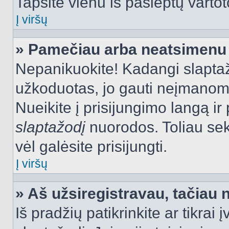
Tapsite vienu iš paslėptų vartot
Į viršų
» Pamečiau arba neatsimenu 
Nepanikuokite! Kadangi slapt
užkoduotas, jo gauti neįmanoma.
Nueikite į prisijungimo langą i
slaptažodį
nuorodos. Toliau sek
vėl galėsite prisijungti.
Į viršų
» Aš užsiregistravau, tačiau n
Iš pradžių patikrinkite ar tikrai 