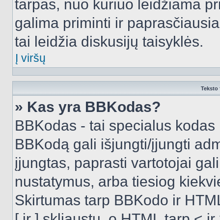
tarpas, nuo kuriuo leidžiama pr
galima priminti ir paprasčiausiai 
tai leidžia diskusijų taisyklės.
Į viršų
Teksto 
» Kas yra BBKodas?
BBKodas - tai specialus kodas 
BBKodą gali išjungti/įjungti ad
įjungtas, paprasti vartotojai gali 
nustatymus, arba tiesiog kiek
Skirtumas tarp BBKodo ir HTML
[ ir ] skliaustų, o HTML tarp <