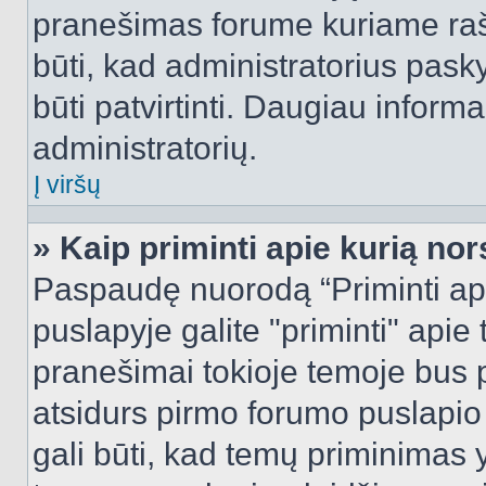
pranešimas forume kuriame rašote
būti, kad administratorius pasky
būti patvirtinti. Daugiau inform
administratorių.
Į viršų
» Kaip priminti apie kurią n
Paspaudę nuorodą “Priminti ap
puslapyje galite "priminti" apie
pranešimai tokioje temoje bus p
atsidurs pirmo forumo puslapio
gali būti, kad temų priminimas 