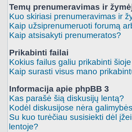
Temų prenumeravimas ir žymė
Kuo skiriasi prenumeravimas ir 
Kaip užsiprenumeruoti forumą a
Kaip atsisakyti prenumeratos?
Prikabinti failai
Kokius failus galiu prikabinti šioj
Kaip surasti visus mano prikabint
Informacija apie phpBB 3
Kas parašė šią diskusijų lentą?
Kodėl diskusijose nėra galimybė
Su kuo turėčiau susisiekti dėl įže
lentoje?