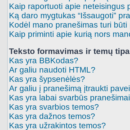
Kaip raportuoti apie neteisingus
Ką daro mygtukas “Išsaugoti” p
Kodėl mano pranešimas turi būti p
Kaip priminti apie kurią nors ma
Teksto formavimas ir temų tipa
Kas yra BBKodas?
Ar galiu naudoti HTML?
Kas yra šypsenėlės?
Ar galiu į pranešimą įtraukti pavei
Kas yra labai svarbūs pranešima
Kas yra svarbios temos?
Kas yra dažnos temos?
Kas yra užrakintos temos?