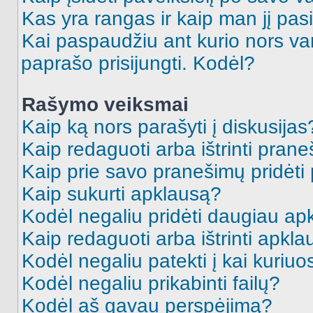
Kas yra rangas ir kaip man jį pasi
Kai paspaudžiu ant kurio nors va
paprašo prisijungti. Kodėl?
Rašymo veiksmai
Kaip ką nors parašyti į diskusijas
Kaip redaguoti arba ištrinti pran
Kaip prie savo pranešimų pridėti
Kaip sukurti apklausą?
Kodėl negaliu pridėti daugiau a
Kaip redaguoti arba ištrinti apkl
Kodėl negaliu patekti į kai kuriu
Kodėl negaliu prikabinti failų?
Kodėl aš gavau perspėjimą?