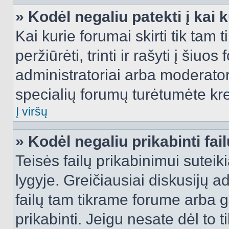
» Kodėl negaliu patekti į kai
Kai kurie forumai skirti tik tam 
peržiūrėti, trinti ir rašyti į ši
administratoriai arba moderatori
specialių forumų turėtumėte krei
Į viršų
» Kodėl negaliu prikabinti fai
Teisės failų prikabinimui sutei
lygyje. Greičiausiai diskusijų ad
failų tam tikrame forume arba ga
prikabinti. Jeigu nesate dėl to t