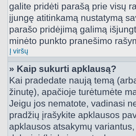
galite pridėti parašą prie visų 
įjungę atitinkamą nustatymą sa
parašo pridėjimą galimą išjung
minėto punkto pranešimo rašy
Į viršų
» Kaip sukurti apklausą?
Kai pradedate naują temą (arb
žinutę), apačioje turėtumėte ma
Jeigu jos nematote, vadinasi net
pradžių įrašykite apklausos pav
apklausos atsakymų variantus,