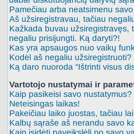
Pamečiau arba neatsimenu savo 
Aš užsiregistravau, tačiau negaliu 
Kažkada buvau užsiregistravęs, ta
negaliu prisijungti. Ką daryti?!
Kas yra apsaugos nuo vaikų fun
Kodėl aš negaliu užsiregistruoti?
Ką daro nuoroda “Ištrinti visus di
Vartotojo nustatymai ir parame
Kaip pasikeisi savo nustatymus?
Neteisingas laikas!
Pakeičiau laiko juostas, tačiau lai
Kalbų sąraše aš nerandu savo ka
Kaip įsidėti paveikslėlį po savo v