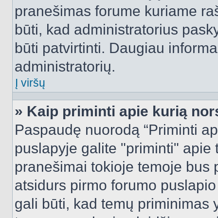
pranešimas forume kuriame rašote
būti, kad administratorius pasky
būti patvirtinti. Daugiau inform
administratorių.
Į viršų
» Kaip priminti apie kurią n
Paspaudę nuorodą “Priminti ap
puslapyje galite "priminti" apie
pranešimai tokioje temoje bus p
atsidurs pirmo forumo puslapio
gali būti, kad temų priminimas 