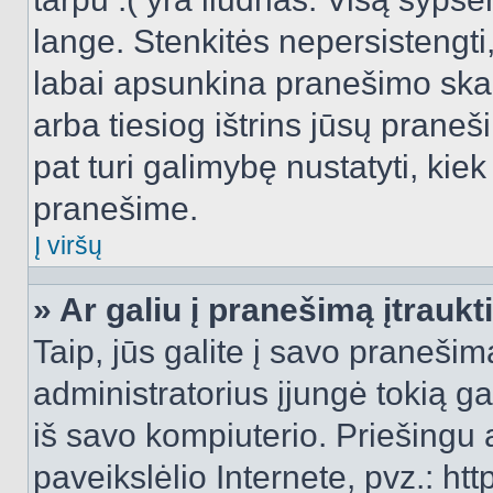
lange. Stenkitės nepersistengti
labai apsunkina pranešimo skai
arba tiesiog ištrins jūsų praneš
pat turi galimybę nustatyti, ki
pranešime.
Į viršų
» Ar galiu į pranešimą įtraukt
Taip, jūs galite į savo pranešimą
administratorius įjungė tokią gal
iš savo kompiuterio. Priešingu a
paveikslėlio Internete, pvz.: 