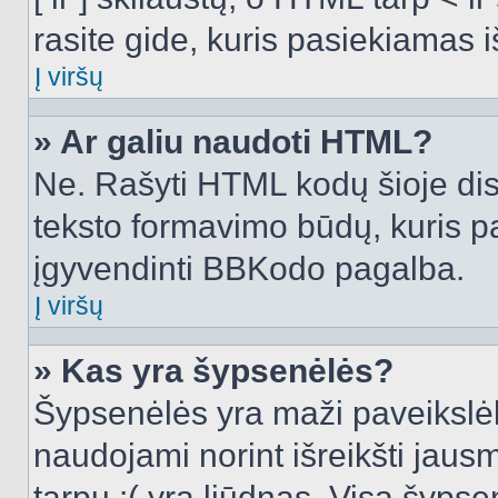
rasite gide, kuris pasiekiamas
Į viršų
» Ar galiu naudoti HTML?
Ne. Rašyti HTML kodų šioje dis
teksto formavimo būdų, kuris 
įgyvendinti BBKodo pagalba.
Į viršų
» Kas yra šypsenėlės?
Šypsenėlės yra maži paveikslėl
naudojami norint išreikšti jausm
tarpu :( yra liūdnas. Visą šyps