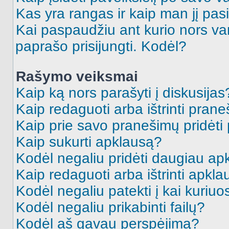
Kas yra rangas ir kaip man jį pasi
Kai paspaudžiu ant kurio nors va
paprašo prisijungti. Kodėl?
Rašymo veiksmai
Kaip ką nors parašyti į diskusijas
Kaip redaguoti arba ištrinti pran
Kaip prie savo pranešimų pridėti
Kaip sukurti apklausą?
Kodėl negaliu pridėti daugiau a
Kaip redaguoti arba ištrinti apkl
Kodėl negaliu patekti į kai kuriu
Kodėl negaliu prikabinti failų?
Kodėl aš gavau perspėjimą?