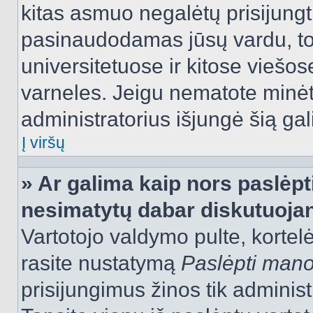
kitas asmuo negalėtų prisijungt
pasinaudodamas jūsų vardu, tod
universitetuose ir kitose viešo
varneles. Jeigu nematote minėt
administratorius išjungė šią ga
Į viršų
» Ar galima kaip nors paslėpt
nesimatytų dabar diskutuojan
Vartotojo valdymo pulte, kortelė
rasite nustatymą
Paslėpti man
prisijungimus žinos tik administr