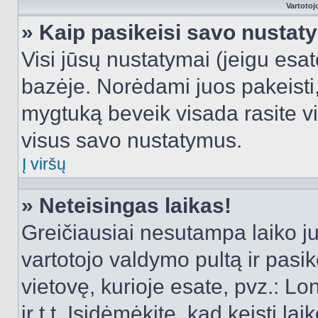
Vartotoj
» Kaip pasikeisi savo nusta
Visi jūsų nustatymai (jeigu es
bazėje. Norėdami juos pakeisti,
mygtuką beveik visada rasite vi
visus savo nustatymus.
Į viršų
» Neteisingas laikas!
Greičiausiai nesutampa laiko juo
vartotojo valdymo pultą ir pasike
vietovę, kurioje esate, pvz.: L
ir t.t. Įsidėmėkite, kad keisti lai