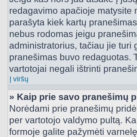
redagavimo apačioje matysite n
parašyta kiek kartų pranešimas
nebus rodomas jeigu pranešim
administratorius, tačiau jie turi
pranešimas buvo redaguotas. Tai
vartotojai negali ištrinti praneši
Į viršų
» Kaip prie savo pranešimų p
Norėdami prie pranešimų pridėti 
per vartotojo valdymo pultą. Ka
formoje galite pažymėti varnel