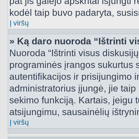
pat jis galėjo apskritai išjungti 
kodėl taip buvo padaryta, susisi
Į viršų
» Ką daro nuoroda “Ištrinti v
Nuoroda “Ištrinti visus diskusij
programinės įrangos sukurtus 
autentifikacijos ir prisijungimo 
administratorius įjungė, jie tai
sekimo funkciją. Kartais, jeigu 
atsijungimu, sausainėlių ištryni
Į viršų