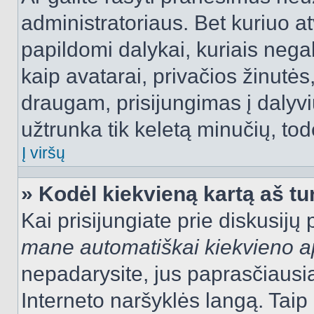
administratoriaus. Bet kuriuo a
papildomi dalykai, kuriais negal
kaip avatarai, privačios žinutės
draugam, prisijungimas į dalyvių
užtrunka tik keletą minučių, todė
Į viršų
» Kodėl kiekvieną kartą aš tur
Kai prisijungiate prie diskusijų
mane automatiškai kiekvieno 
nepadarysite, jus paprasčiausiai
Interneto naršyklės langą. Ta