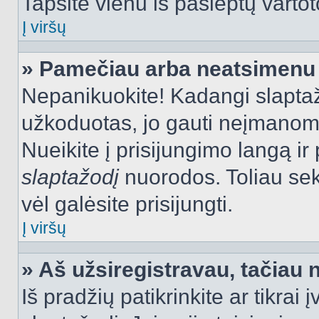
Tapsite vienu iš paslėptų vartot
Į viršų
» Pamečiau arba neatsimenu 
Nepanikuokite! Kadangi slapt
užkoduotas, jo gauti neįmanoma.
Nueikite į prisijungimo langą i
slaptažodį
nuorodos. Toliau sek
vėl galėsite prisijungti.
Į viršų
» Aš užsiregistravau, tačiau n
Iš pradžių patikrinkite ar tikrai 