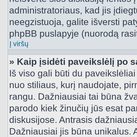
administratoriaus, kad jis įdie
neegzistuoja, galite išversti pa
phpBB puslapyje (nuorodą rasit
Į viršų
» Kaip įsidėti paveikslėlį po 
Iš viso gali būti du paveikslėlia
nuo stiliaus, kurį naudojate, pi
rangu. Dažniausiai tai būna žvai
parodo kiek žinučių jūs esat pa
diskusijose. Antrasis dažniausia
Dažniausiai jis būna unikalus. 