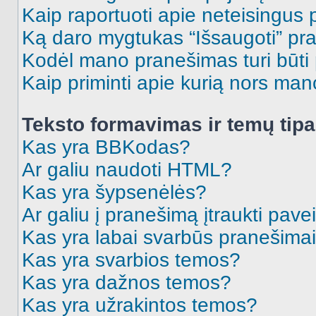
Kaip raportuoti apie neteisingus
Ką daro mygtukas “Išsaugoti” p
Kodėl mano pranešimas turi būti p
Kaip priminti apie kurią nors ma
Teksto formavimas ir temų tipa
Kas yra BBKodas?
Ar galiu naudoti HTML?
Kas yra šypsenėlės?
Ar galiu į pranešimą įtraukti pavei
Kas yra labai svarbūs pranešima
Kas yra svarbios temos?
Kas yra dažnos temos?
Kas yra užrakintos temos?