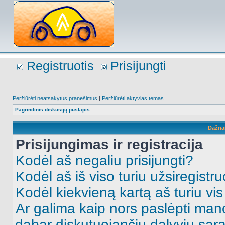
Registruotis
Prisijungti
Peržiūrėti neatsakytus pranešimus
|
Peržiūrėti aktyvias temas
Pagrindinis diskusijų puslapis
Dažna
Prisijungimas ir registracija
Kodėl aš negaliu prisijungti?
Kodėl aš iš viso turiu užsiregistru
Kodėl kiekvieną kartą aš turiu vis 
Ar galima kaip nors paslėpti man
dabar diskutuojančių dalyvių sąr