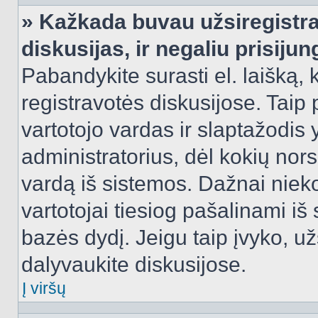
» Kažkada buvau užsiregistra
diskusijas, ir negaliu prisijun
Pabandykite surasti el. laišką, 
registravotės diskusijose. Taip p
vartotojo vardas ir slaptažodis y
administratorius, dėl kokių nors
vardą iš sistemos. Dažnai niek
vartotojai tiesiog pašalinami i
bazės dydį. Jeigu taip įvyko, užs
dalyvaukite diskusijose.
Į viršų