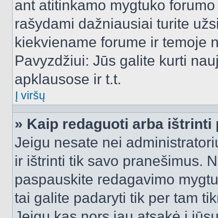
ant atitinkamo mygtuko forumo 
rašydami dažniausiai turite užsi
kiekviename forume ir temoje 
Pavyzdžiui: Jūs galite kurti nau
apklausose ir t.t.
Į viršų
» Kaip redaguoti arba ištrint
Jeigu nesate nei administratori
ir ištrinti tik savo pranešimus
paspauskite redagavimo mygtuk
tai galite padaryti tik per tam 
Jeigu kas nors jau atsakė į jūs