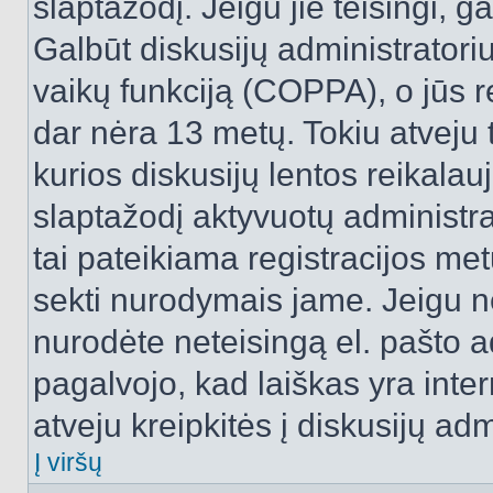
slaptažodį. Jeigu jie teisingi, ga
Galbūt diskusijų administrator
vaikų funkciją (COPPA), o jūs r
dar nėra 13 metų. Tokiu atveju 
kurios diskusijų lentos reikalauj
slaptažodį aktyvuotų administra
tai pateikiama registracijos metu.
sekti nurodymais jame. Jeigu ne
nurodėte neteisingą el. pašto 
pagalvojo, kad laiškas yra inte
atveju kreipkitės į diskusijų adm
Į viršų