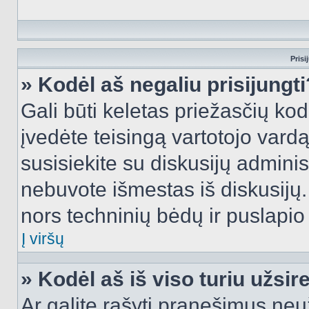
Prisi
» Kodėl aš negaliu prisijungti
Gali būti keletas priežasčių kodė
įvedėte teisingą vartotojo vardą i
susisiekite su diskusijų administ
nebuvote išmestas iš diskusijų. T
nors techninių bėdų ir puslapio s
Į viršų
» Kodėl aš iš viso turiu užsir
Ar galite rašyti pranešimus neu