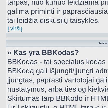
tarpas, nuo kuriuo leidžiama pr
galima priminti ir paprasčiausiai 
tai leidžia diskusijų taisyklės.
Į viršų
Teksto 
» Kas yra BBKodas?
BBKodas - tai specialus kodas 
BBKodą gali išjungti/įjungti ad
įjungtas, paprasti vartotojai gali 
nustatymus, arba tiesiog kiek
Skirtumas tarp BBKodo ir HTML
[ ir ] skliaustų, o HTML tarp <