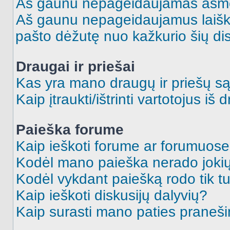
Aš gaunu nepageidaujamas asme
Aš gaunu nepageidaujamus laiškus
pašto dėžutę nuo kažkurio šių dis
Draugai ir priešai
Kas yra mano draugų ir priešų są
Kaip įtraukti/ištrinti vartotojus i
Paieška forume
Kaip ieškoti forume ar forumuos
Kodėl mano paieška nerado jokių
Kodėl vykdant paiešką rodo tik tu
Kaip ieškoti diskusijų dalyvių?
Kaip surasti mano paties praneš