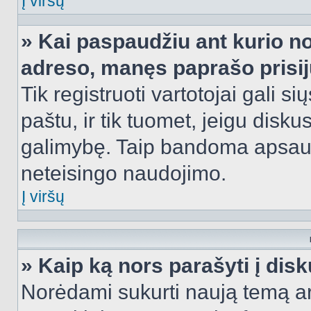
Į viršų
» Kai paspaudžiu ant kurio no
adreso, manęs paprašo prisij
Tik registruoti vartotojai gali s
paštu, ir tik tuomet, jeigu disku
galimybę. Taip bandoma apsaugo
neteisingo naudojimo.
Į viršų
» Kaip ką nors parašyti į dis
Norėdami sukurti naują temą a