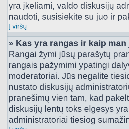
yra įkeliami, valdo diskusijų ad
naudoti, susisiekite su juo ir pa
Į viršų
» Kas yra rangas ir kaip man j
Rangai žymi jūsų parašytų prane
rangais pažymimi ypatingi dalyvi
moderatoriai. Jūs negalite tiesi
nustato diskusijų administrator
pranešimų vien tam, kad pake
diskusijų lentų toks elgesys yr
administratoriai tiesiog sumaži