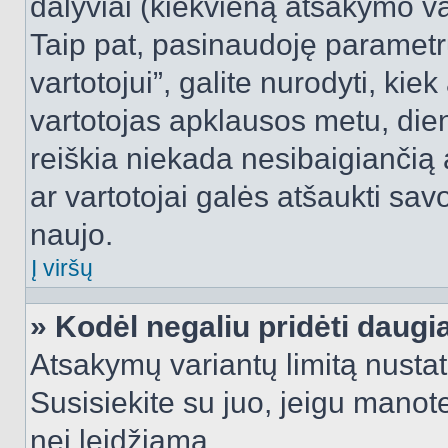
dalyviai (kiekvieną atsakymo var
Taip pat, pasinaudoję parametr
vartotojui”, galite nurodyti, kie
vartotojas apklausos metu, dien
reiškia niekada nesibaigiančią a
ar vartotojai galės atšaukti sav
naujo.
Į viršų
» Kodėl negaliu pridėti daug
Atsakymų variantų limitą nustat
Susisiekite su juo, jeigu manot
nei leidžiama.