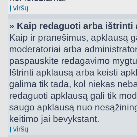
Į viršų
» Kaip redaguoti arba ištrint
Kaip ir pranešimus, apklausą gal
moderatoriai arba administrato
paspauskite redagavimo mygtu
Ištrinti apklausą arba keisti a
galima tik tada, kol niekas neba
redaguoti apklausą gali tik mode
saugo apklausą nuo nesąžinin
keitimo jai bevykstant.
Į viršų