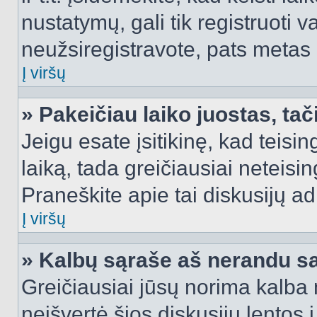
nustatymų, gali tik registruoti va
neužsiregistravote, pats metas b
Į viršų
» Pakeičiau laiko juostas, tač
Jeigu esate įsitikinę, kad teisin
laiką, tada greičiausiai neteisi
Praneškite apie tai diskusijų ad
Į viršų
» Kalbų sąraše aš nerandu s
Greičiausiai jūsų norima kalba 
neišvertė šios diskusijų lentos 