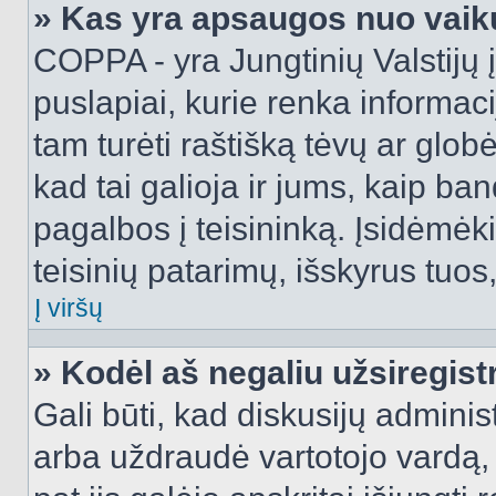
» Kas yra apsaugos nuo vaik
COPPA - yra Jungtinių Valstijų į
puslapiai, kurie renka informac
tam turėti raštišką tėvų ar globė
kad tai galioja ir jums, kaip ba
pagalbos į teisininką. Įsidėmėk
teisinių patarimų, išskyrus tuos,
Į viršų
» Kodėl aš negaliu užsiregist
Gali būti, kad diskusijų admini
arba uždraudė vartotojo vardą, 