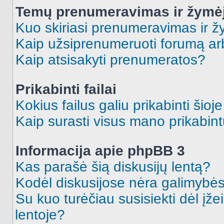
Temų prenumeravimas ir žymė
Kuo skiriasi prenumeravimas ir 
Kaip užsiprenumeruoti forumą a
Kaip atsisakyti prenumeratos?
Prikabinti failai
Kokius failus galiu prikabinti šioj
Kaip surasti visus mano prikabint
Informacija apie phpBB 3
Kas parašė šią diskusijų lentą?
Kodėl diskusijose nėra galimybė
Su kuo turėčiau susisiekti dėl įže
lentoje?