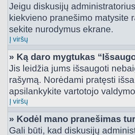
Jeigu diskusijų administratorius
kiekvieno pranešimo matysite r
sekite nurodymus ekrane.
Į viršų
» Ką daro mygtukas “Išsaugo
Jis leidžia jums išsaugoti nebai
rašymą. Norėdami pratęsti išs
apsilankykite vartotojo valdymo
Į viršų
» Kodėl mano pranešimas turi
Gali būti, kad diskusijų admini