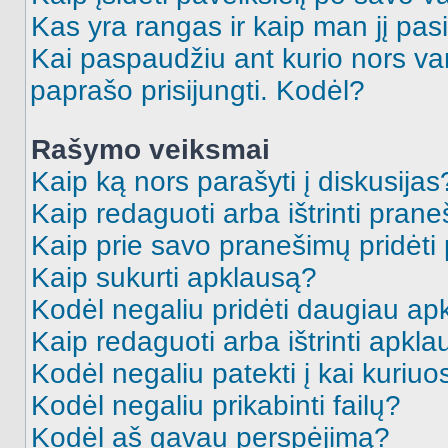
Kas yra rangas ir kaip man jį pasi
Kai paspaudžiu ant kurio nors va
paprašo prisijungti. Kodėl?
Rašymo veiksmai
Kaip ką nors parašyti į diskusijas
Kaip redaguoti arba ištrinti pran
Kaip prie savo pranešimų pridėti
Kaip sukurti apklausą?
Kodėl negaliu pridėti daugiau a
Kaip redaguoti arba ištrinti apkl
Kodėl negaliu patekti į kai kuriu
Kodėl negaliu prikabinti failų?
Kodėl aš gavau perspėjimą?