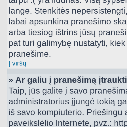
lange. Stenkitės nepersistengti
labai apsunkina pranešimo skai
arba tiesiog ištrins jūsų praneš
pat turi galimybę nustatyti, ki
pranešime.
Į viršų
» Ar galiu į pranešimą įtraukt
Taip, jūs galite į savo pranešimą
administratorius įjungė tokią gal
iš savo kompiuterio. Priešingu a
paveikslėlio Internete, pvz.: 