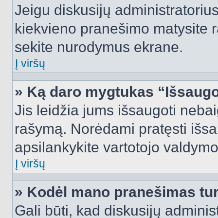
Jeigu diskusijų administratorius
kiekvieno pranešimo matysite r
sekite nurodymus ekrane.
Į viršų
» Ką daro mygtukas “Išsaugo
Jis leidžia jums išsaugoti nebai
rašymą. Norėdami pratęsti išs
apsilankykite vartotojo valdymo
Į viršų
» Kodėl mano pranešimas turi
Gali būti, kad diskusijų admini