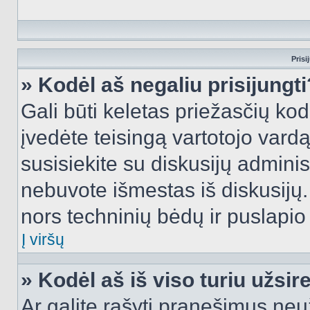
Prisi
» Kodėl aš negaliu prisijungti
Gali būti keletas priežasčių kodė
įvedėte teisingą vartotojo vardą i
susisiekite su diskusijų administ
nebuvote išmestas iš diskusijų. T
nors techninių bėdų ir puslapio s
Į viršų
» Kodėl aš iš viso turiu užsir
Ar galite rašyti pranešimus neu