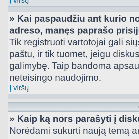
Į viršų
» Kai paspaudžiu ant kurio no
adreso, manęs paprašo prisij
Tik registruoti vartotojai gali s
paštu, ir tik tuomet, jeigu disku
galimybę. Taip bandoma apsaugo
neteisingo naudojimo.
Į viršų
» Kaip ką nors parašyti į dis
Norėdami sukurti naują temą a