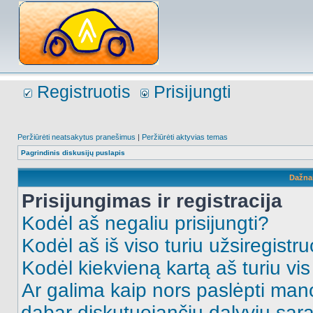
Registruotis
Prisijungti
Peržiūrėti neatsakytus pranešimus
|
Peržiūrėti aktyvias temas
Pagrindinis diskusijų puslapis
Dažna
Prisijungimas ir registracija
Kodėl aš negaliu prisijungti?
Kodėl aš iš viso turiu užsiregistru
Kodėl kiekvieną kartą aš turiu vis 
Ar galima kaip nors paslėpti man
dabar diskutuojančių dalyvių sąr