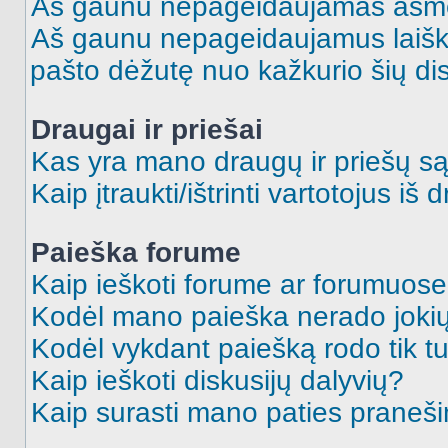
Aš gaunu nepageidaujamas asme
Aš gaunu nepageidaujamus laiškus
pašto dėžutę nuo kažkurio šių dis
Draugai ir priešai
Kas yra mano draugų ir priešų są
Kaip įtraukti/ištrinti vartotojus i
Paieška forume
Kaip ieškoti forume ar forumuos
Kodėl mano paieška nerado jokių
Kodėl vykdant paiešką rodo tik tu
Kaip ieškoti diskusijų dalyvių?
Kaip surasti mano paties praneš