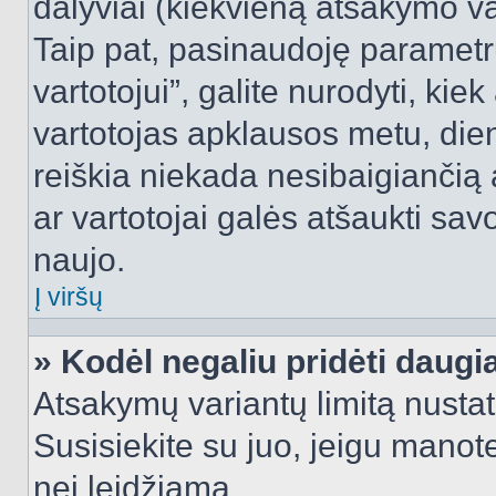
dalyviai (kiekvieną atsakymo var
Taip pat, pasinaudoję parametr
vartotojui”, galite nurodyti, kie
vartotojas apklausos metu, dien
reiškia niekada nesibaigiančią a
ar vartotojai galės atšaukti sav
naujo.
Į viršų
» Kodėl negaliu pridėti daug
Atsakymų variantų limitą nustat
Susisiekite su juo, jeigu manot
nei leidžiama.