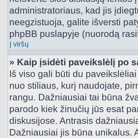
administratoriaus, kad jis įdie
neegzistuoja, galite išversti pa
phpBB puslapyje (nuorodą rasit
Į viršų
» Kaip įsidėti paveikslėlį po 
Iš viso gali būti du paveikslėlia
nuo stiliaus, kurį naudojate, pi
rangu. Dažniausiai tai būna žvai
parodo kiek žinučių jūs esat pa
diskusijose. Antrasis dažniausia
Dažniausiai jis būna unikalus. 