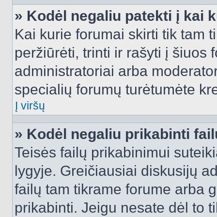
» Kodėl negaliu patekti į kai
Kai kurie forumai skirti tik tam 
peržiūrėti, trinti ir rašyti į ši
administratoriai arba moderatori
specialių forumų turėtumėte krei
Į viršų
» Kodėl negaliu prikabinti fai
Teisės failų prikabinimui sutei
lygyje. Greičiausiai diskusijų ad
failų tam tikrame forume arba ga
prikabinti. Jeigu nesate dėl to t