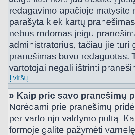
redagavimo apačioje matysite n
parašyta kiek kartų pranešimas
nebus rodomas jeigu pranešim
administratorius, tačiau jie turi
pranešimas buvo redaguotas. Tai
vartotojai negali ištrinti praneši
Į viršų
» Kaip prie savo pranešimų p
Norėdami prie pranešimų pridėti 
per vartotojo valdymo pultą. Ka
formoje galite pažymėti varnel