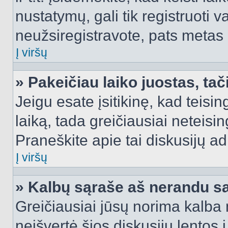
nustatymų, gali tik registruoti va
neužsiregistravote, pats metas b
Į viršų
» Pakeičiau laiko juostas, tač
Jeigu esate įsitikinę, kad teisin
laiką, tada greičiausiai neteisi
Praneškite apie tai diskusijų ad
Į viršų
» Kalbų sąraše aš nerandu s
Greičiausiai jūsų norima kalba 
neišvertė šios diskusijų lentos 