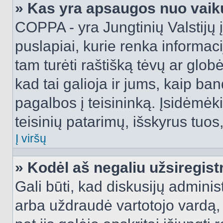
» Kas yra apsaugos nuo vaik
COPPA - yra Jungtinių Valstijų į
puslapiai, kurie renka informac
tam turėti raštišką tėvų ar globė
kad tai galioja ir jums, kaip ba
pagalbos į teisininką. Įsidėmėk
teisinių patarimų, išskyrus tuos,
Į viršų
» Kodėl aš negaliu užsiregist
Gali būti, kad diskusijų admini
arba uždraudė vartotojo vardą, 