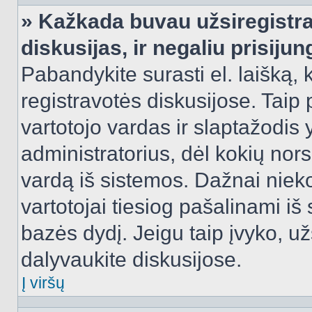
» Kažkada buvau užsiregistra
diskusijas, ir negaliu prisijun
Pabandykite surasti el. laišką, 
registravotės diskusijose. Taip p
vartotojo vardas ir slaptažodis y
administratorius, dėl kokių nors
vardą iš sistemos. Dažnai niek
vartotojai tiesiog pašalinami i
bazės dydį. Jeigu taip įvyko, užs
dalyvaukite diskusijose.
Į viršų