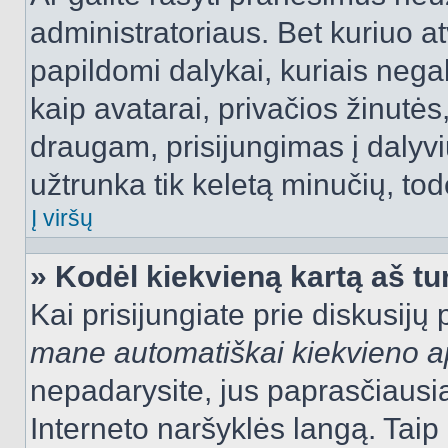
administratoriaus. Bet kuriuo a
papildomi dalykai, kuriais negal
kaip avatarai, privačios žinutės
draugam, prisijungimas į dalyvių
užtrunka tik keletą minučių, todė
Į viršų
» Kodėl kiekvieną kartą aš tur
Kai prisijungiate prie diskusijų
mane automatiškai kiekvieno 
nepadarysite, jus paprasčiausiai
Interneto naršyklės langą. Ta