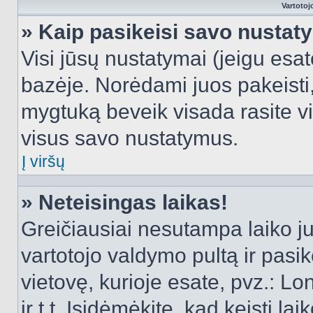
Vartotoj
» Kaip pasikeisi savo nusta
Visi jūsų nustatymai (jeigu es
bazėje. Norėdami juos pakeisti,
mygtuką beveik visada rasite vi
visus savo nustatymus.
Į viršų
» Neteisingas laikas!
Greičiausiai nesutampa laiko juo
vartotojo valdymo pultą ir pasike
vietovę, kurioje esate, pvz.: L
ir t.t. Įsidėmėkite, kad keisti lai