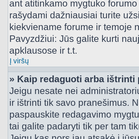
ant atitinkamo mygtuko forumo 
rašydami dažniausiai turite užsi
kiekviename forume ir temoje 
Pavyzdžiui: Jūs galite kurti nau
apklausose ir t.t.
Į viršų
» Kaip redaguoti arba ištrint
Jeigu nesate nei administratori
ir ištrinti tik savo pranešimus
paspauskite redagavimo mygtuk
tai galite padaryti tik per tam 
Jeigu kas nors jau atsakė į jūs