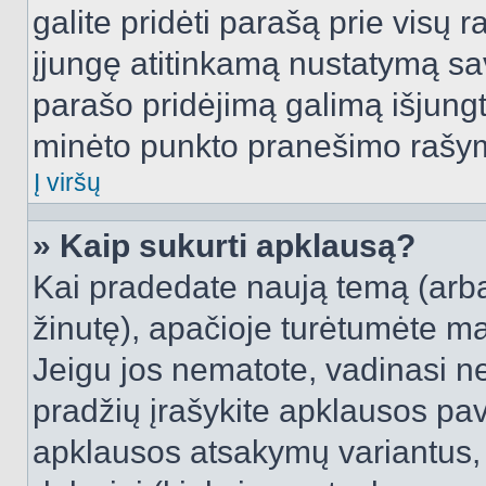
galite pridėti parašą prie visų 
įjungę atitinkamą nustatymą sa
parašo pridėjimą galimą išjung
minėto punkto pranešimo rašy
Į viršų
» Kaip sukurti apklausą?
Kai pradedate naują temą (arb
žinutę), apačioje turėtumėte ma
Jeigu jos nematote, vadinasi net
pradžių įrašykite apklausos pav
apklausos atsakymų variantus,