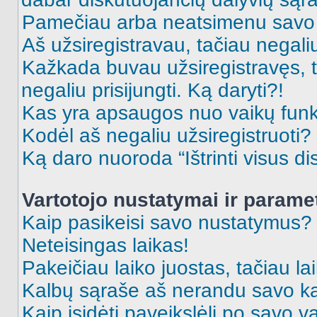
Pamečiau arba neatsimenu savo 
Aš užsiregistravau, tačiau negaliu 
Kažkada buvau užsiregistravęs, ta
negaliu prisijungti. Ką daryti?!
Kas yra apsaugos nuo vaikų fun
Kodėl aš negaliu užsiregistruoti?
Ką daro nuoroda “Ištrinti visus di
Vartotojo nustatymai ir parame
Kaip pasikeisi savo nustatymus?
Neteisingas laikas!
Pakeičiau laiko juostas, tačiau lai
Kalbų sąraše aš nerandu savo ka
Kaip įsidėti paveikslėlį po savo v