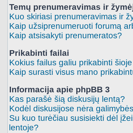
Temų prenumeravimas ir žymė
Kuo skiriasi prenumeravimas ir 
Kaip užsiprenumeruoti forumą a
Kaip atsisakyti prenumeratos?
Prikabinti failai
Kokius failus galiu prikabinti šioj
Kaip surasti visus mano prikabint
Informacija apie phpBB 3
Kas parašė šią diskusijų lentą?
Kodėl diskusijose nėra galimybė
Su kuo turėčiau susisiekti dėl įže
lentoje?