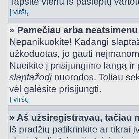
Tapsite vienu iš paslėptų vartot
Į viršų
» Pamečiau arba neatsimenu 
Nepanikuokite! Kadangi slapt
užkoduotas, jo gauti neįmanoma.
Nueikite į prisijungimo langą i
slaptažodį
nuorodos. Toliau sek
vėl galėsite prisijungti.
Į viršų
» Aš užsiregistravau, tačiau n
Iš pradžių patikrinkite ar tikrai 