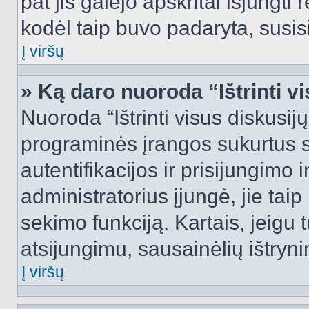
pat jis galėjo apskritai išjungti 
kodėl taip buvo padaryta, susisi
Į viršų
» Ką daro nuoroda “Ištrinti v
Nuoroda “Ištrinti visus diskusij
programinės įrangos sukurtus 
autentifikacijos ir prisijungimo 
administratorius įjungė, jie tai
sekimo funkciją. Kartais, jeigu 
atsijungimu, sausainėlių ištryni
Į viršų