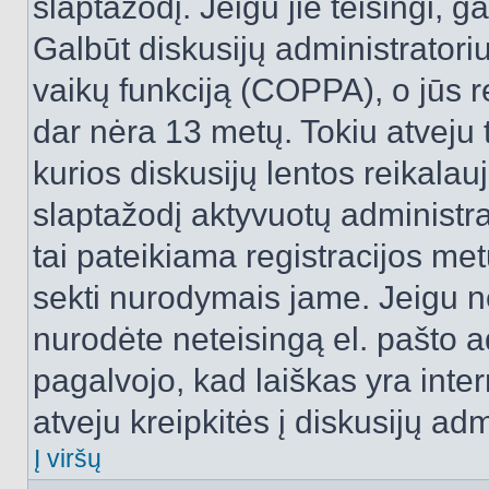
slaptažodį. Jeigu jie teisingi, ga
Galbūt diskusijų administrator
vaikų funkciją (COPPA), o jūs r
dar nėra 13 metų. Tokiu atveju 
kurios diskusijų lentos reikalauj
slaptažodį aktyvuotų administra
tai pateikiama registracijos metu.
sekti nurodymais jame. Jeigu ne
nurodėte neteisingą el. pašto 
pagalvojo, kad laiškas yra inte
atveju kreipkitės į diskusijų adm
Į viršų