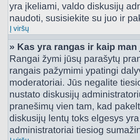
yra įkeliami, valdo diskusijų ad
naudoti, susisiekite su juo ir pa
Į viršų
» Kas yra rangas ir kaip man j
Rangai žymi jūsų parašytų prane
rangais pažymimi ypatingi dalyvi
moderatoriai. Jūs negalite tiesi
nustato diskusijų administrator
pranešimų vien tam, kad pake
diskusijų lentų toks elgesys yr
administratoriai tiesiog sumaži