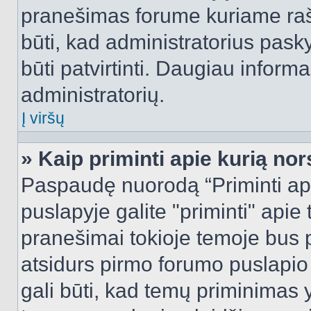
pranešimas forume kuriame rašote
būti, kad administratorius pasky
būti patvirtinti. Daugiau inform
administratorių.
Į viršų
» Kaip priminti apie kurią n
Paspaudę nuorodą “Priminti ap
puslapyje galite "priminti" apie
pranešimai tokioje temoje bus p
atsidurs pirmo forumo puslapio
gali būti, kad temų priminimas 