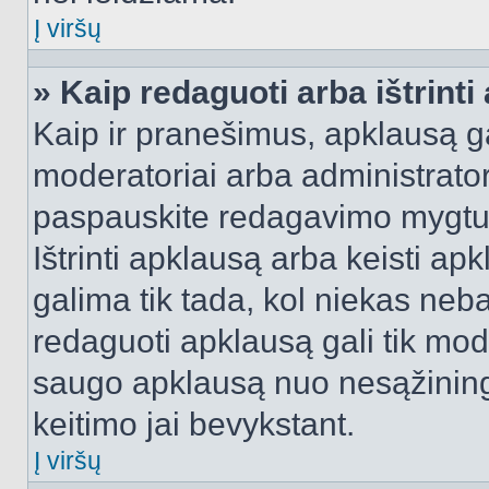
Į viršų
» Kaip redaguoti arba ištrint
Kaip ir pranešimus, apklausą gal
moderatoriai arba administrato
paspauskite redagavimo mygtu
Ištrinti apklausą arba keisti a
galima tik tada, kol niekas neba
redaguoti apklausą gali tik mode
saugo apklausą nuo nesąžinin
keitimo jai bevykstant.
Į viršų