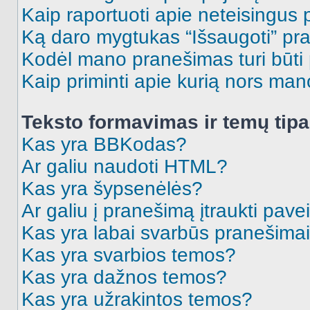
Kaip raportuoti apie neteisingus
Ką daro mygtukas “Išsaugoti” p
Kodėl mano pranešimas turi būti p
Kaip priminti apie kurią nors ma
Teksto formavimas ir temų tipa
Kas yra BBKodas?
Ar galiu naudoti HTML?
Kas yra šypsenėlės?
Ar galiu į pranešimą įtraukti pavei
Kas yra labai svarbūs pranešima
Kas yra svarbios temos?
Kas yra dažnos temos?
Kas yra užrakintos temos?