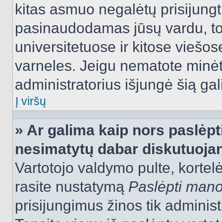
kitas asmuo negalėtų prisijungt
pasinaudodamas jūsų vardu, tod
universitetuose ir kitose viešo
varneles. Jeigu nematote minėt
administratorius išjungė šią ga
Į viršų
» Ar galima kaip nors paslėpt
nesimatytų dabar diskutuojan
Vartotojo valdymo pulte, kortelė
rasite nustatymą
Paslėpti man
prisijungimus žinos tik administr