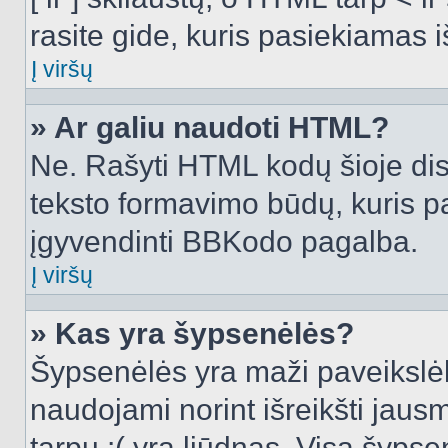
rasite gide, kuris pasiekiamas
Į viršų
» Ar galiu naudoti HTML?
Ne. Rašyti HTML kodų šioje dis
teksto formavimo būdų, kuris 
įgyvendinti BBKodo pagalba.
Į viršų
» Kas yra šypsenėlės?
Šypsenėlės yra maži paveikslėl
naudojami norint išreikšti jausm
tarpu :( yra liūdnas. Visą šyps