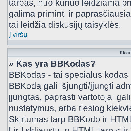
tarpas, nuo kuriuo leidžiama pr
galima priminti ir paprasčiausiai 
tai leidžia diskusijų taisyklės.
Į viršų
Teksto 
» Kas yra BBKodas?
BBKodas - tai specialus kodas 
BBKodą gali išjungti/įjungti ad
įjungtas, paprasti vartotojai gali 
nustatymus, arba tiesiog kiek
Skirtumas tarp BBKodo ir HTML
[ ir ] skliaustų, o HTML tarp <