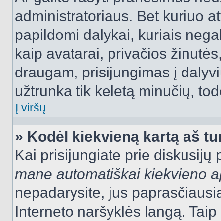
administratoriaus. Bet kuriuo a
papildomi dalykai, kuriais negal
kaip avatarai, privačios žinutės
draugam, prisijungimas į dalyvių
užtrunka tik keletą minučių, todė
Į viršų
» Kodėl kiekvieną kartą aš tur
Kai prisijungiate prie diskusijų
mane automatiškai kiekvieno 
nepadarysite, jus paprasčiausiai
Interneto naršyklės langą. Ta