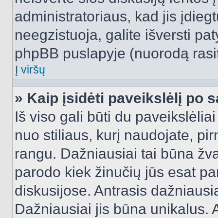
administratoriaus, kad jis įdie
neegzistuoja, galite išversti pa
phpBB puslapyje (nuorodą rasit
Į viršų
» Kaip įsidėti paveikslėlį po 
Iš viso gali būti du paveikslėlia
nuo stiliaus, kurį naudojate, pi
rangu. Dažniausiai tai būna žvai
parodo kiek žinučių jūs esat pa
diskusijose. Antrasis dažniausia
Dažniausiai jis būna unikalus. 