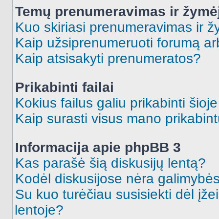
Temų prenumeravimas ir žymė
Kuo skiriasi prenumeravimas ir 
Kaip užsiprenumeruoti forumą a
Kaip atsisakyti prenumeratos?
Prikabinti failai
Kokius failus galiu prikabinti šioj
Kaip surasti visus mano prikabint
Informacija apie phpBB 3
Kas parašė šią diskusijų lentą?
Kodėl diskusijose nėra galimybė
Su kuo turėčiau susisiekti dėl įže
lentoje?