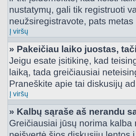
nustatymų, gali tik registruoti va
neužsiregistravote, pats metas b
Į viršų
» Pakeičiau laiko juostas, tač
Jeigu esate įsitikinę, kad teisin
laiką, tada greičiausiai neteisi
Praneškite apie tai diskusijų ad
Į viršų
» Kalbų sąraše aš nerandu s
Greičiausiai jūsų norima kalba 
neišvertė šios diskusijų lentos 