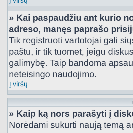
Į viršų
» Kai paspaudžiu ant kurio no
adreso, manęs paprašo prisij
Tik registruoti vartotojai gali s
paštu, ir tik tuomet, jeigu disku
galimybę. Taip bandoma apsaugo
neteisingo naudojimo.
Į viršų
» Kaip ką nors parašyti į dis
Norėdami sukurti naują temą a