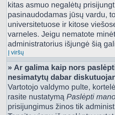
kitas asmuo negalėtų prisijungt
pasinaudodamas jūsų vardu, tod
universitetuose ir kitose viešo
varneles. Jeigu nematote minėt
administratorius išjungė šią ga
Į viršų
» Ar galima kaip nors paslėpt
nesimatytų dabar diskutuojan
Vartotojo valdymo pulte, kortelė
rasite nustatymą
Paslėpti man
prisijungimus žinos tik administr