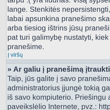
lange. Stenkitės nepersistengti
labai apsunkina pranešimo skai
arba tiesiog ištrins jūsų praneš
pat turi galimybę nustatyti, ki
pranešime.
Į viršų
» Ar galiu į pranešimą įtraukt
Taip, jūs galite į savo pranešimą
administratorius įjungė tokią gal
iš savo kompiuterio. Priešingu a
paveikslėlio Internete, pvz.: 