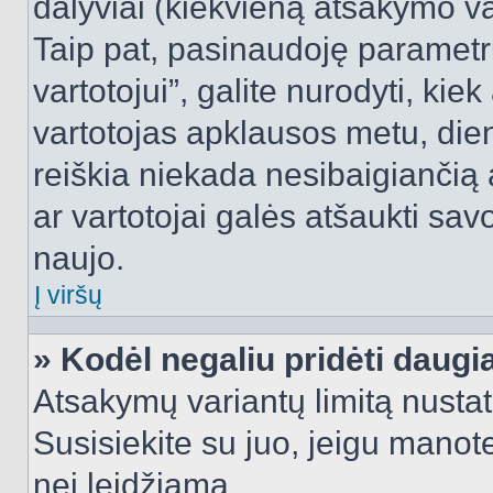
dalyviai (kiekvieną atsakymo var
Taip pat, pasinaudoję parametr
vartotojui”, galite nurodyti, kie
vartotojas apklausos metu, dien
reiškia niekada nesibaigiančią a
ar vartotojai galės atšaukti sav
naujo.
Į viršų
» Kodėl negaliu pridėti daug
Atsakymų variantų limitą nustat
Susisiekite su juo, jeigu manot
nei leidžiama.