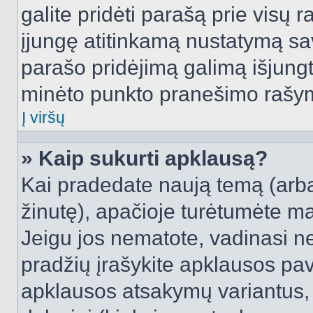
galite pridėti parašą prie visų 
įjungę atitinkamą nustatymą sa
parašo pridėjimą galimą išjung
minėto punkto pranešimo rašy
Į viršų
» Kaip sukurti apklausą?
Kai pradedate naują temą (arb
žinutę), apačioje turėtumėte ma
Jeigu jos nematote, vadinasi net
pradžių įrašykite apklausos pav
apklausos atsakymų variantus,