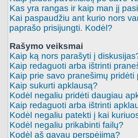
Kas yra rangas ir kaip man jį pasi
Kai paspaudžiu ant kurio nors va
paprašo prisijungti. Kodėl?
Rašymo veiksmai
Kaip ką nors parašyti į diskusijas
Kaip redaguoti arba ištrinti pran
Kaip prie savo pranešimų pridėti
Kaip sukurti apklausą?
Kodėl negaliu pridėti daugiau a
Kaip redaguoti arba ištrinti apkl
Kodėl negaliu patekti į kai kuriu
Kodėl negaliu prikabinti failų?
Kodėl aš gavau perspėjimą?