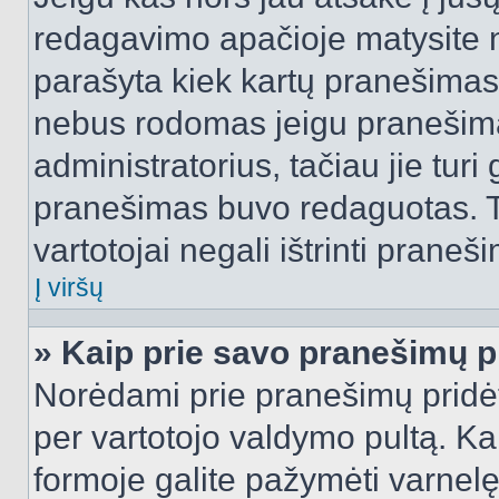
redagavimo apačioje matysite n
parašyta kiek kartų pranešimas
nebus rodomas jeigu pranešim
administratorius, tačiau jie turi
pranešimas buvo redaguotas. Tai
vartotojai negali ištrinti praneši
Į viršų
» Kaip prie savo pranešimų p
Norėdami prie pranešimų pridėti 
per vartotojo valdymo pultą. Ka
formoje galite pažymėti varnel