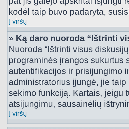
pat jis galėjo apskritai išjungti 
kodėl taip buvo padaryta, susisi
Į viršų
» Ką daro nuoroda “Ištrinti v
Nuoroda “Ištrinti visus diskusij
programinės įrangos sukurtus 
autentifikacijos ir prisijungimo 
administratorius įjungė, jie tai
sekimo funkciją. Kartais, jeigu 
atsijungimu, sausainėlių ištryni
Į viršų