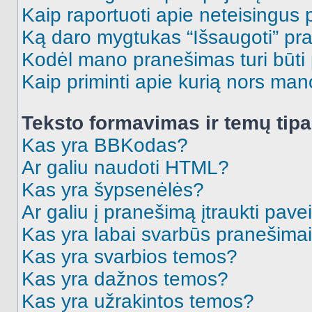
Kaip raportuoti apie neteisingus
Ką daro mygtukas “Išsaugoti” p
Kodėl mano pranešimas turi būti p
Kaip priminti apie kurią nors ma
Teksto formavimas ir temų tipa
Kas yra BBKodas?
Ar galiu naudoti HTML?
Kas yra šypsenėlės?
Ar galiu į pranešimą įtraukti pavei
Kas yra labai svarbūs pranešima
Kas yra svarbios temos?
Kas yra dažnos temos?
Kas yra užrakintos temos?