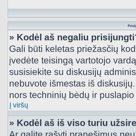
Prisi
» Kodėl aš negaliu prisijungti
Gali būti keletas priežasčių kodė
įvedėte teisingą vartotojo vardą i
susisiekite su diskusijų administ
nebuvote išmestas iš diskusijų. T
nors techninių bėdų ir puslapio s
Į viršų
» Kodėl aš iš viso turiu užsir
Ar galite rašyti pranešimus neu