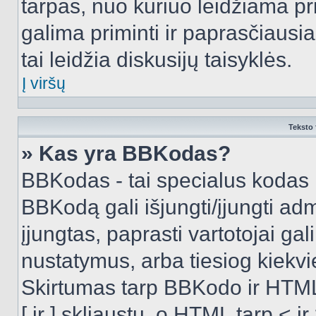
tarpas, nuo kuriuo leidžiama pr
galima priminti ir paprasčiausiai 
tai leidžia diskusijų taisyklės.
Į viršų
Teksto 
» Kas yra BBKodas?
BBKodas - tai specialus kodas 
BBKodą gali išjungti/įjungti ad
įjungtas, paprasti vartotojai gali 
nustatymus, arba tiesiog kiek
Skirtumas tarp BBKodo ir HTML
[ ir ] skliaustų, o HTML tarp <