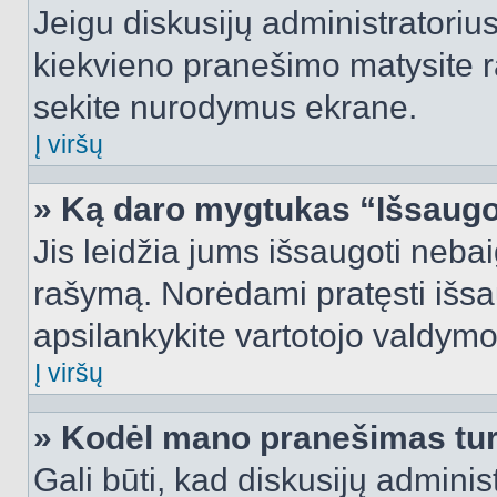
Jeigu diskusijų administratorius
kiekvieno pranešimo matysite r
sekite nurodymus ekrane.
Į viršų
» Ką daro mygtukas “Išsaugo
Jis leidžia jums išsaugoti nebai
rašymą. Norėdami pratęsti išs
apsilankykite vartotojo valdymo
Į viršų
» Kodėl mano pranešimas turi
Gali būti, kad diskusijų admini