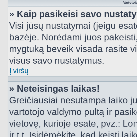
Vartotoj
» Kaip pasikeisi savo nusta
Visi jūsų nustatymai (jeigu es
bazėje. Norėdami juos pakeisti,
mygtuką beveik visada rasite vi
visus savo nustatymus.
Į viršų
» Neteisingas laikas!
Greičiausiai nesutampa laiko juo
vartotojo valdymo pultą ir pasike
vietovę, kurioje esate, pvz.: L
ir t.t. Įsidėmėkite, kad keisti lai