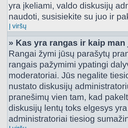
yra įkeliami, valdo diskusijų ad
naudoti, susisiekite su juo ir pa
Į viršų
» Kas yra rangas ir kaip man j
Rangai žymi jūsų parašytų prane
rangais pažymimi ypatingi dalyvi
moderatoriai. Jūs negalite tiesi
nustato diskusijų administrator
pranešimų vien tam, kad pake
diskusijų lentų toks elgesys yr
administratoriai tiesiog sumaži