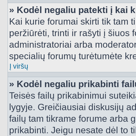
» Kodėl negaliu patekti į kai
Kai kurie forumai skirti tik tam 
peržiūrėti, trinti ir rašyti į ši
administratoriai arba moderatori
specialių forumų turėtumėte krei
Į viršų
» Kodėl negaliu prikabinti fai
Teisės failų prikabinimui sutei
lygyje. Greičiausiai diskusijų ad
failų tam tikrame forume arba ga
prikabinti. Jeigu nesate dėl to t