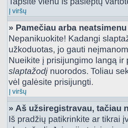
Tapsite vienu iš paslėptų vartot
Į viršų
» Pamečiau arba neatsimenu 
Nepanikuokite! Kadangi slapt
užkoduotas, jo gauti neįmanoma.
Nueikite į prisijungimo langą i
slaptažodį
nuorodos. Toliau sek
vėl galėsite prisijungti.
Į viršų
» Aš užsiregistravau, tačiau n
Iš pradžių patikrinkite ar tikrai 