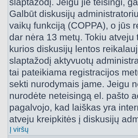
slaptažodį. Jeigu jie teisingi, ga
Galbūt diskusijų administrator
vaikų funkciją (COPPA), o jūs r
dar nėra 13 metų. Tokiu atveju 
kurios diskusijų lentos reikalauj
slaptažodį aktyvuotų administra
tai pateikiama registracijos metu.
sekti nurodymais jame. Jeigu ne
nurodėte neteisingą el. pašto 
pagalvojo, kad laiškas yra inte
atveju kreipkitės į diskusijų adm
Į viršų