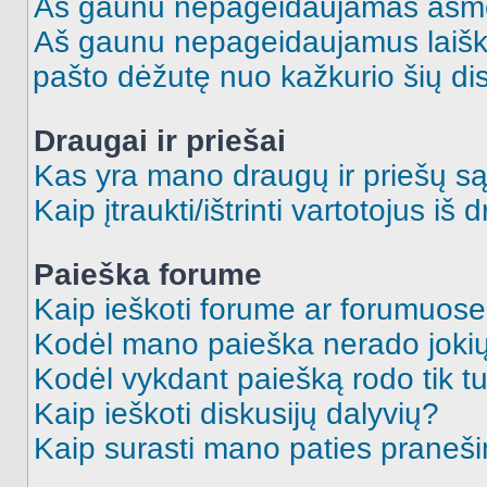
Aš gaunu nepageidaujamas asme
Aš gaunu nepageidaujamus laiškus
pašto dėžutę nuo kažkurio šių dis
Draugai ir priešai
Kas yra mano draugų ir priešų są
Kaip įtraukti/ištrinti vartotojus i
Paieška forume
Kaip ieškoti forume ar forumuos
Kodėl mano paieška nerado jokių
Kodėl vykdant paiešką rodo tik tu
Kaip ieškoti diskusijų dalyvių?
Kaip surasti mano paties praneš