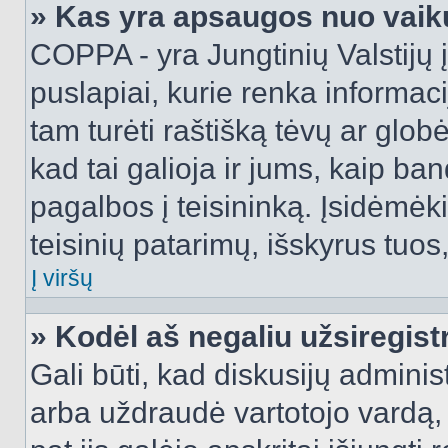
» Kas yra apsaugos nuo vaik
COPPA - yra Jungtinių Valstijų į
puslapiai, kurie renka informac
tam turėti raštišką tėvų ar globė
kad tai galioja ir jums, kaip ba
pagalbos į teisininką. Įsidėmėk
teisinių patarimų, išskyrus tuos,
Į viršų
» Kodėl aš negaliu užsiregist
Gali būti, kad diskusijų admini
arba uždraudė vartotojo vardą, 