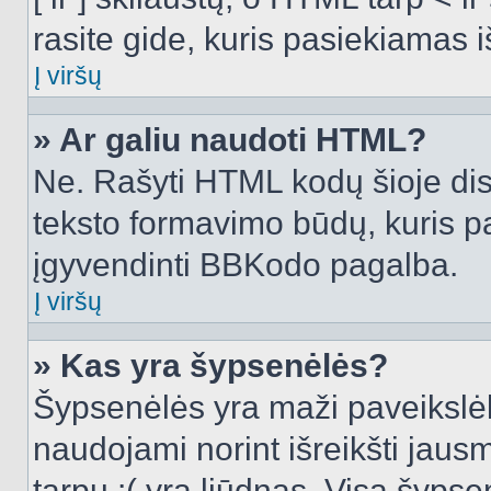
rasite gide, kuris pasiekiamas
Į viršų
» Ar galiu naudoti HTML?
Ne. Rašyti HTML kodų šioje dis
teksto formavimo būdų, kuris 
įgyvendinti BBKodo pagalba.
Į viršų
» Kas yra šypsenėlės?
Šypsenėlės yra maži paveikslėl
naudojami norint išreikšti jausm
tarpu :( yra liūdnas. Visą šyps