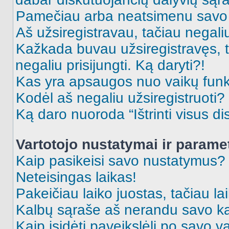
Pamečiau arba neatsimenu savo 
Aš užsiregistravau, tačiau negaliu 
Kažkada buvau užsiregistravęs, ta
negaliu prisijungti. Ką daryti?!
Kas yra apsaugos nuo vaikų fun
Kodėl aš negaliu užsiregistruoti?
Ką daro nuoroda “Ištrinti visus di
Vartotojo nustatymai ir parame
Kaip pasikeisi savo nustatymus?
Neteisingas laikas!
Pakeičiau laiko juostas, tačiau lai
Kalbų sąraše aš nerandu savo ka
Kaip įsidėti paveikslėlį po savo v