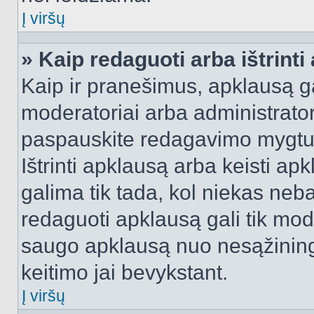
Į viršų
» Kaip redaguoti arba ištrint
Kaip ir pranešimus, apklausą gal
moderatoriai arba administrato
paspauskite redagavimo mygtu
Ištrinti apklausą arba keisti a
galima tik tada, kol niekas neba
redaguoti apklausą gali tik mode
saugo apklausą nuo nesąžinin
keitimo jai bevykstant.
Į viršų