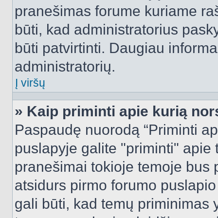
pranešimas forume kuriame rašote
būti, kad administratorius pasky
būti patvirtinti. Daugiau inform
administratorių.
Į viršų
» Kaip priminti apie kurią n
Paspaudę nuorodą “Priminti ap
puslapyje galite "priminti" apie
pranešimai tokioje temoje bus p
atsidurs pirmo forumo puslapio
gali būti, kad temų priminimas 