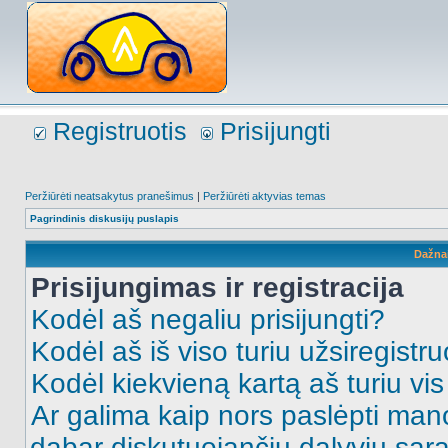
Registruotis
Prisijungti
Peržiūrėti neatsakytus pranešimus
|
Peržiūrėti aktyvias temas
Pagrindinis diskusijų puslapis
Dažna
Prisijungimas ir registracija
Kodėl aš negaliu prisijungti?
Kodėl aš iš viso turiu užsiregistru
Kodėl kiekvieną kartą aš turiu vis 
Ar galima kaip nors paslėpti man
dabar diskutuojančių dalyvių sąr