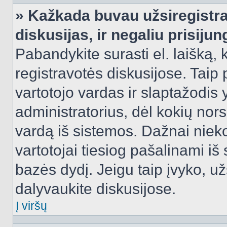
» Kažkada buvau užsiregistra
diskusijas, ir negaliu prisijun
Pabandykite surasti el. laišką, 
registravotės diskusijose. Taip p
vartotojo vardas ir slaptažodis y
administratorius, dėl kokių nors
vardą iš sistemos. Dažnai niek
vartotojai tiesiog pašalinami i
bazės dydį. Jeigu taip įvyko, užs
dalyvaukite diskusijose.
Į viršų