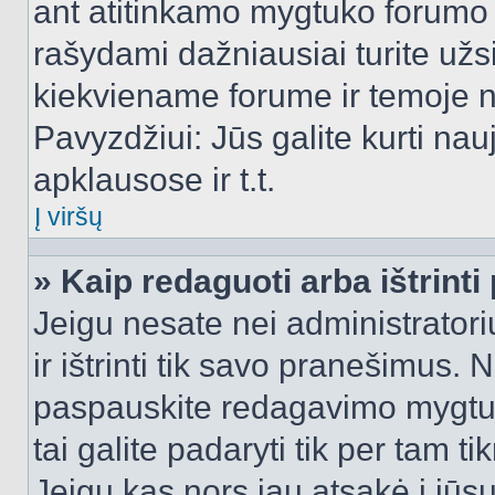
ant atitinkamo mygtuko forumo 
rašydami dažniausiai turite užsi
kiekviename forume ir temoje 
Pavyzdžiui: Jūs galite kurti nau
apklausose ir t.t.
Į viršų
» Kaip redaguoti arba ištrint
Jeigu nesate nei administratori
ir ištrinti tik savo pranešimus
paspauskite redagavimo mygtuk
tai galite padaryti tik per tam 
Jeigu kas nors jau atsakė į jūs