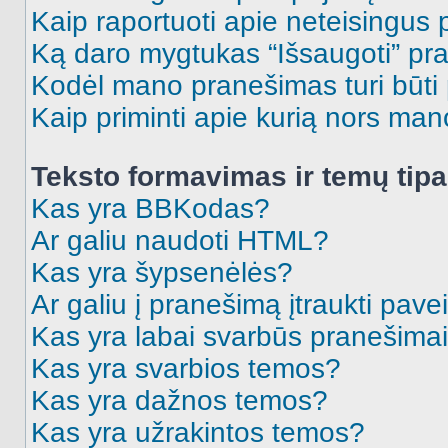
Kaip raportuoti apie neteisingus
Ką daro mygtukas “Išsaugoti” p
Kodėl mano pranešimas turi būti p
Kaip priminti apie kurią nors ma
Teksto formavimas ir temų tipa
Kas yra BBKodas?
Ar galiu naudoti HTML?
Kas yra šypsenėlės?
Ar galiu į pranešimą įtraukti pavei
Kas yra labai svarbūs pranešima
Kas yra svarbios temos?
Kas yra dažnos temos?
Kas yra užrakintos temos?