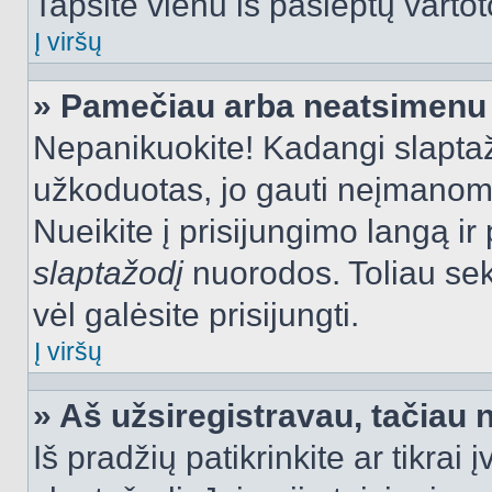
Tapsite vienu iš paslėptų vartot
Į viršų
» Pamečiau arba neatsimenu 
Nepanikuokite! Kadangi slapt
užkoduotas, jo gauti neįmanoma.
Nueikite į prisijungimo langą i
slaptažodį
nuorodos. Toliau sek
vėl galėsite prisijungti.
Į viršų
» Aš užsiregistravau, tačiau n
Iš pradžių patikrinkite ar tikrai 