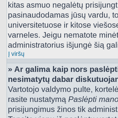
kitas asmuo negalėtų prisijungt
pasinaudodamas jūsų vardu, tod
universitetuose ir kitose viešo
varneles. Jeigu nematote minėt
administratorius išjungė šią ga
Į viršų
» Ar galima kaip nors paslėpt
nesimatytų dabar diskutuojan
Vartotojo valdymo pulte, kortelė
rasite nustatymą
Paslėpti man
prisijungimus žinos tik administr