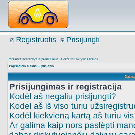
Registruotis
Prisijungti
Peržiūrėti neatsakytus pranešimus
|
Peržiūrėti aktyvias temas
Pagrindinis diskusijų puslapis
Dažna
Prisijungimas ir registracija
Kodėl aš negaliu prisijungti?
Kodėl aš iš viso turiu užsiregistru
Kodėl kiekvieną kartą aš turiu vis 
Ar galima kaip nors paslėpti man
dabar diskutuojančių dalyvių sąr