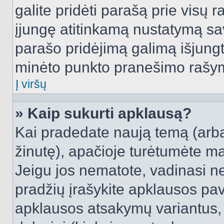
galite pridėti parašą prie visų 
įjungę atitinkamą nustatymą sa
parašo pridėjimą galimą išjung
minėto punkto pranešimo rašy
Į viršų
» Kaip sukurti apklausą?
Kai pradedate naują temą (arb
žinutę), apačioje turėtumėte ma
Jeigu jos nematote, vadinasi net
pradžių įrašykite apklausos pav
apklausos atsakymų variantus,