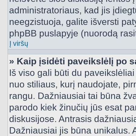
administratoriaus, kad jis įdie
neegzistuoja, galite išversti pa
phpBB puslapyje (nuorodą rasit
Į viršų
» Kaip įsidėti paveikslėlį po 
Iš viso gali būti du paveikslėlia
nuo stiliaus, kurį naudojate, pi
rangu. Dažniausiai tai būna žvai
parodo kiek žinučių jūs esat pa
diskusijose. Antrasis dažniausia
Dažniausiai jis būna unikalus. 