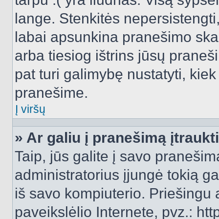
lange. Stenkitės nepersistengti
labai apsunkina pranešimo skai
arba tiesiog ištrins jūsų praneš
pat turi galimybę nustatyti, ki
pranešime.
Į viršų
» Ar galiu į pranešimą įtraukt
Taip, jūs galite į savo pranešimą
administratorius įjungė tokią gal
iš savo kompiuterio. Priešingu a
paveikslėlio Internete, pvz.: 