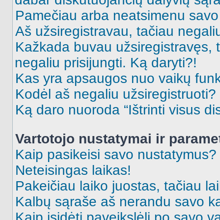
Pamečiau arba neatsimenu savo 
Aš užsiregistravau, tačiau negaliu 
Kažkada buvau užsiregistravęs, ta
negaliu prisijungti. Ką daryti?!
Kas yra apsaugos nuo vaikų fun
Kodėl aš negaliu užsiregistruoti?
Ką daro nuoroda “Ištrinti visus di
Vartotojo nustatymai ir parame
Kaip pasikeisi savo nustatymus?
Neteisingas laikas!
Pakeičiau laiko juostas, tačiau lai
Kalbų sąraše aš nerandu savo ka
Kaip įsidėti paveikslėlį po savo v