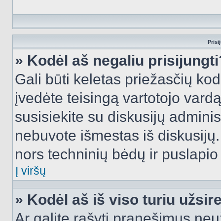
Prisi
» Kodėl aš negaliu prisijungti
Gali būti keletas priežasčių kodė
įvedėte teisingą vartotojo vardą i
susisiekite su diskusijų administ
nebuvote išmestas iš diskusijų. T
nors techninių bėdų ir puslapio s
Į viršų
» Kodėl aš iš viso turiu užsir
Ar galite rašyti pranešimus neu