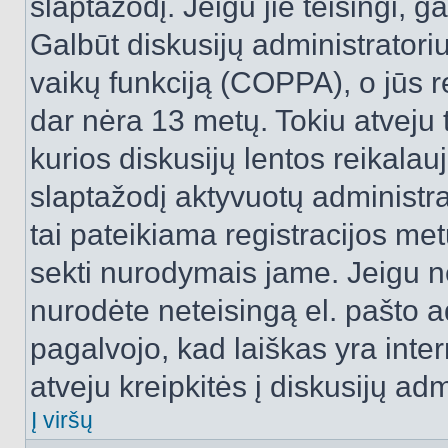
slaptažodį. Jeigu jie teisingi, ga
Galbūt diskusijų administrator
vaikų funkciją (COPPA), o jūs r
dar nėra 13 metų. Tokiu atveju 
kurios diskusijų lentos reikalauj
slaptažodį aktyvuotų administra
tai pateikiama registracijos metu.
sekti nurodymais jame. Jeigu ne
nurodėte neteisingą el. pašto 
pagalvojo, kad laiškas yra inte
atveju kreipkitės į diskusijų adm
Į viršų