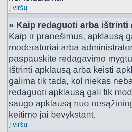
Į viršų
» Kaip redaguoti arba ištrint
Kaip ir pranešimus, apklausą gal
moderatoriai arba administrato
paspauskite redagavimo mygtu
Ištrinti apklausą arba keisti a
galima tik tada, kol niekas neba
redaguoti apklausą gali tik mode
saugo apklausą nuo nesąžinin
keitimo jai bevykstant.
Į viršų