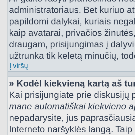
administratoriaus. Bet kuriuo a
papildomi dalykai, kuriais negal
kaip avatarai, privačios žinutės
draugam, prisijungimas į dalyvių
užtrunka tik keletą minučių, todė
Į viršų
» Kodėl kiekvieną kartą aš tur
Kai prisijungiate prie diskusijų
mane automatiškai kiekvieno 
nepadarysite, jus paprasčiausiai
Interneto naršyklės langą. Ta