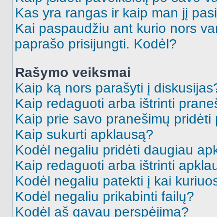
Kas yra rangas ir kaip man jį pasi
Kai paspaudžiu ant kurio nors va
paprašo prisijungti. Kodėl?
Rašymo veiksmai
Kaip ką nors parašyti į diskusijas
Kaip redaguoti arba ištrinti pran
Kaip prie savo pranešimų pridėti
Kaip sukurti apklausą?
Kodėl negaliu pridėti daugiau a
Kaip redaguoti arba ištrinti apkl
Kodėl negaliu patekti į kai kuriu
Kodėl negaliu prikabinti failų?
Kodėl aš gavau perspėjimą?