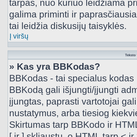
tarpas, nuo kuriuo leidžiama pr
galima priminti ir paprasčiausiai 
tai leidžia diskusijų taisyklės.
Į viršų
Teksto 
» Kas yra BBKodas?
BBKodas - tai specialus kodas 
BBKodą gali išjungti/įjungti ad
įjungtas, paprasti vartotojai gali 
nustatymus, arba tiesiog kiek
Skirtumas tarp BBKodo ir HTML
[ ir ] skliaustų, o HTML tarp <