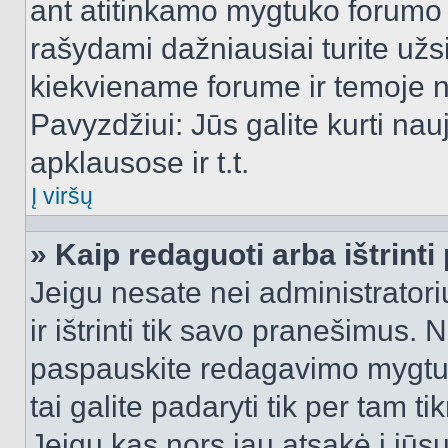
ant atitinkamo mygtuko forumo 
rašydami dažniausiai turite užsi
kiekviename forume ir temoje 
Pavyzdžiui: Jūs galite kurti nau
apklausose ir t.t.
Į viršų
» Kaip redaguoti arba ištrint
Jeigu nesate nei administratori
ir ištrinti tik savo pranešimus
paspauskite redagavimo mygtuk
tai galite padaryti tik per tam 
Jeigu kas nors jau atsakė į jūs