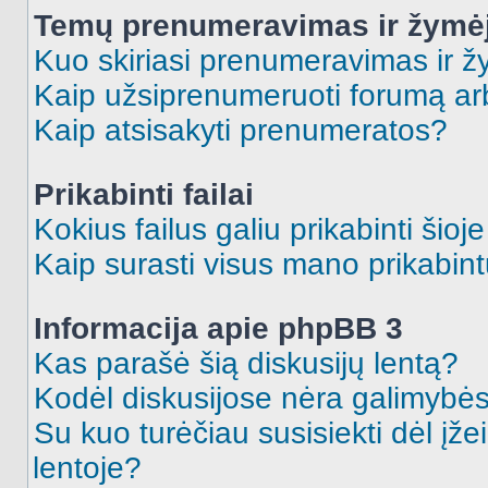
Temų prenumeravimas ir žymė
Kuo skiriasi prenumeravimas ir 
Kaip užsiprenumeruoti forumą a
Kaip atsisakyti prenumeratos?
Prikabinti failai
Kokius failus galiu prikabinti šioj
Kaip surasti visus mano prikabint
Informacija apie phpBB 3
Kas parašė šią diskusijų lentą?
Kodėl diskusijose nėra galimybė
Su kuo turėčiau susisiekti dėl įže
lentoje?