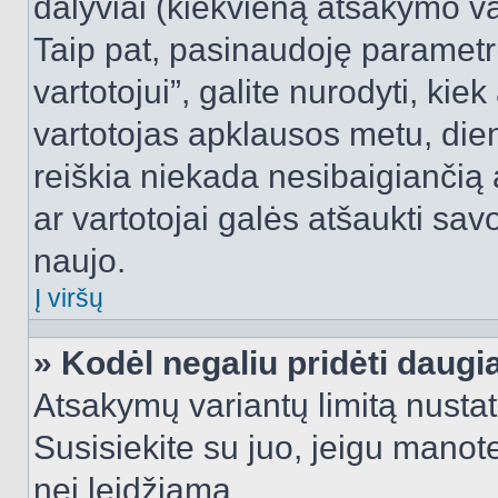
dalyviai (kiekvieną atsakymo var
Taip pat, pasinaudoję parametr
vartotojui”, galite nurodyti, kie
vartotojas apklausos metu, dien
reiškia niekada nesibaigiančią a
ar vartotojai galės atšaukti sav
naujo.
Į viršų
» Kodėl negaliu pridėti daug
Atsakymų variantų limitą nustat
Susisiekite su juo, jeigu manot
nei leidžiama.