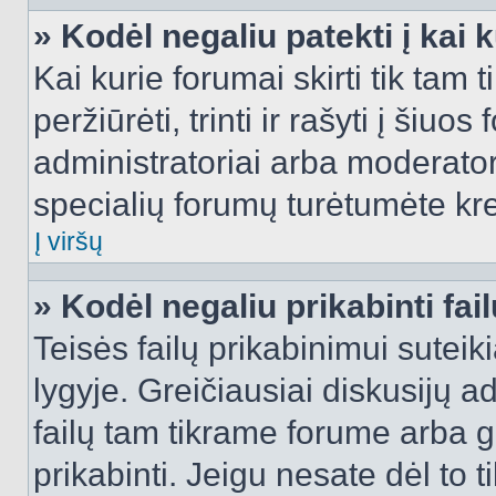
» Kodėl negaliu patekti į kai
Kai kurie forumai skirti tik tam 
peržiūrėti, trinti ir rašyti į ši
administratoriai arba moderatori
specialių forumų turėtumėte krei
Į viršų
» Kodėl negaliu prikabinti fai
Teisės failų prikabinimui sutei
lygyje. Greičiausiai diskusijų ad
failų tam tikrame forume arba ga
prikabinti. Jeigu nesate dėl to t