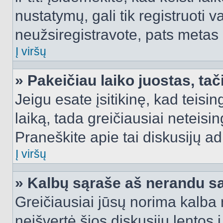
nustatymų, gali tik registruoti va
neužsiregistravote, pats metas b
Į viršų
» Pakeičiau laiko juostas, tač
Jeigu esate įsitikinę, kad teisin
laiką, tada greičiausiai neteisi
Praneškite apie tai diskusijų ad
Į viršų
» Kalbų sąraše aš nerandu s
Greičiausiai jūsų norima kalba 
neišvertė šios diskusijų lentos 