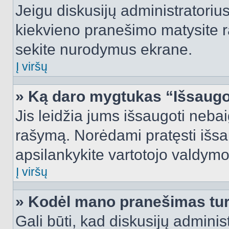
Jeigu diskusijų administratorius
kiekvieno pranešimo matysite r
sekite nurodymus ekrane.
Į viršų
» Ką daro mygtukas “Išsaugo
Jis leidžia jums išsaugoti nebai
rašymą. Norėdami pratęsti išs
apsilankykite vartotojo valdymo
Į viršų
» Kodėl mano pranešimas turi
Gali būti, kad diskusijų admini