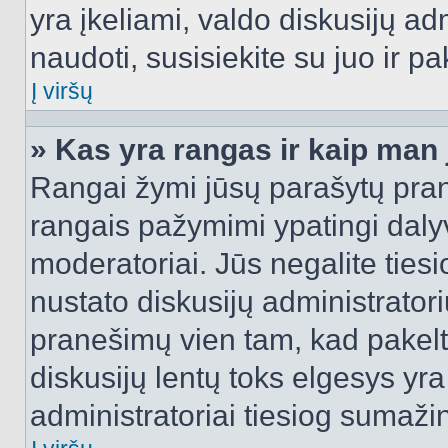
yra įkeliami, valdo diskusijų ad
naudoti, susisiekite su juo ir pa
Į viršų
» Kas yra rangas ir kaip man j
Rangai žymi jūsų parašytų prane
rangais pažymimi ypatingi dalyvi
moderatoriai. Jūs negalite tiesi
nustato diskusijų administrator
pranešimų vien tam, kad pake
diskusijų lentų toks elgesys yr
administratoriai tiesiog sumaži