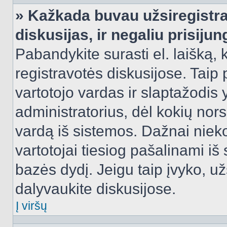
» Kažkada buvau užsiregistra
diskusijas, ir negaliu prisijun
Pabandykite surasti el. laišką, 
registravotės diskusijose. Taip p
vartotojo vardas ir slaptažodis y
administratorius, dėl kokių nors
vardą iš sistemos. Dažnai niek
vartotojai tiesiog pašalinami i
bazės dydį. Jeigu taip įvyko, užs
dalyvaukite diskusijose.
Į viršų