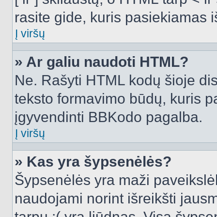
rasite gide, kuris pasiekiamas
Į viršų
» Ar galiu naudoti HTML?
Ne. Rašyti HTML kodų šioje dis
teksto formavimo būdų, kuris 
įgyvendinti BBKodo pagalba.
Į viršų
» Kas yra šypsenėlės?
Šypsenėlės yra maži paveikslėl
naudojami norint išreikšti jausm
tarpu :( yra liūdnas. Visą šyps