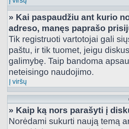
Į viršų
» Kai paspaudžiu ant kurio no
adreso, manęs paprašo prisij
Tik registruoti vartotojai gali s
paštu, ir tik tuomet, jeigu disku
galimybę. Taip bandoma apsaugo
neteisingo naudojimo.
Į viršų
» Kaip ką nors parašyti į dis
Norėdami sukurti naują temą a