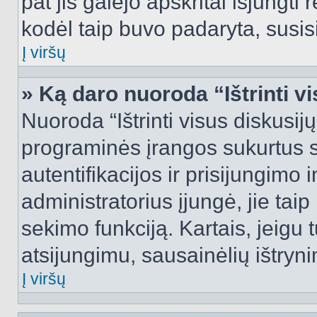
pat jis galėjo apskritai išjungti 
kodėl taip buvo padaryta, susisi
Į viršų
» Ką daro nuoroda “Ištrinti v
Nuoroda “Ištrinti visus diskusij
programinės įrangos sukurtus 
autentifikacijos ir prisijungimo 
administratorius įjungė, jie tai
sekimo funkciją. Kartais, jeigu 
atsijungimu, sausainėlių ištryni
Į viršų