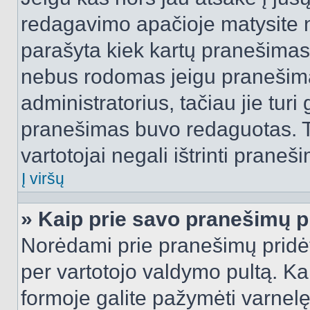
redagavimo apačioje matysite n
parašyta kiek kartų pranešimas
nebus rodomas jeigu pranešim
administratorius, tačiau jie turi
pranešimas buvo redaguotas. Tai
vartotojai negali ištrinti praneši
Į viršų
» Kaip prie savo pranešimų p
Norėdami prie pranešimų pridėti 
per vartotojo valdymo pultą. Ka
formoje galite pažymėti varnel