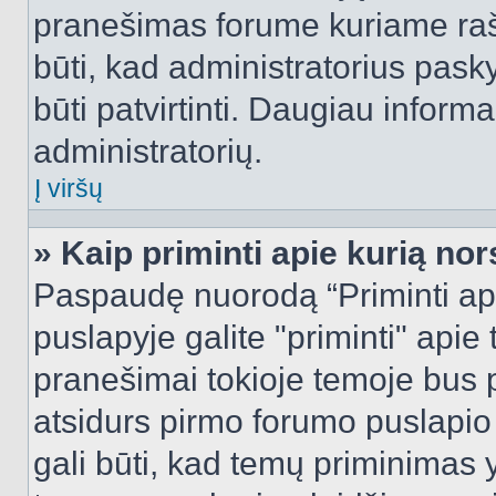
pranešimas forume kuriame rašote
būti, kad administratorius pasky
būti patvirtinti. Daugiau inform
administratorių.
Į viršų
» Kaip priminti apie kurią n
Paspaudę nuorodą “Priminti ap
puslapyje galite "priminti" apie
pranešimai tokioje temoje bus p
atsidurs pirmo forumo puslapio
gali būti, kad temų priminimas 