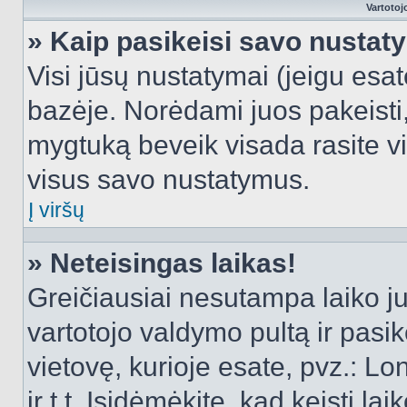
Vartotoj
» Kaip pasikeisi savo nusta
Visi jūsų nustatymai (jeigu es
bazėje. Norėdami juos pakeisti,
mygtuką beveik visada rasite vi
visus savo nustatymus.
Į viršų
» Neteisingas laikas!
Greičiausiai nesutampa laiko juo
vartotojo valdymo pultą ir pasike
vietovę, kurioje esate, pvz.: L
ir t.t. Įsidėmėkite, kad keisti lai