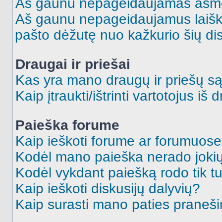
Aš gaunu nepageidaujamas asme
Aš gaunu nepageidaujamus laiškus
pašto dėžutę nuo kažkurio šių dis
Draugai ir priešai
Kas yra mano draugų ir priešų są
Kaip įtraukti/ištrinti vartotojus i
Paieška forume
Kaip ieškoti forume ar forumuos
Kodėl mano paieška nerado jokių
Kodėl vykdant paiešką rodo tik tu
Kaip ieškoti diskusijų dalyvių?
Kaip surasti mano paties praneš