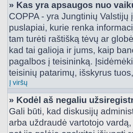
» Kas yra apsaugos nuo vaik
COPPA - yra Jungtinių Valstijų į
puslapiai, kurie renka informac
tam turėti raštišką tėvų ar globė
kad tai galioja ir jums, kaip ba
pagalbos į teisininką. Įsidėmėk
teisinių patarimų, išskyrus tuos,
Į viršų
» Kodėl aš negaliu užsiregist
Gali būti, kad diskusijų admini
arba uždraudė vartotojo vardą, 