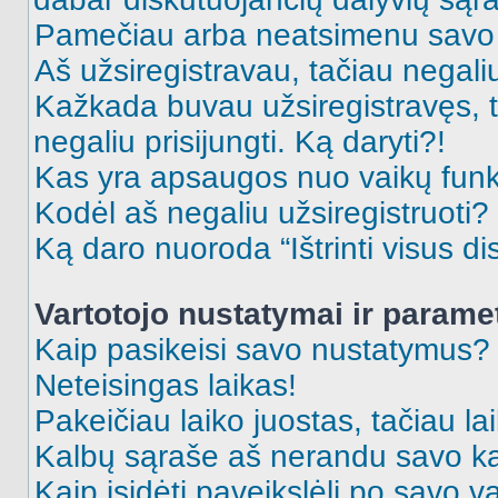
Pamečiau arba neatsimenu savo 
Aš užsiregistravau, tačiau negaliu 
Kažkada buvau užsiregistravęs, ta
negaliu prisijungti. Ką daryti?!
Kas yra apsaugos nuo vaikų fun
Kodėl aš negaliu užsiregistruoti?
Ką daro nuoroda “Ištrinti visus di
Vartotojo nustatymai ir parame
Kaip pasikeisi savo nustatymus?
Neteisingas laikas!
Pakeičiau laiko juostas, tačiau lai
Kalbų sąraše aš nerandu savo ka
Kaip įsidėti paveikslėlį po savo v