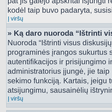
pat jis galėjo apskritai išjungti 
kodėl taip buvo padaryta, susisi
Į viršų
» Ką daro nuoroda “Ištrinti v
Nuoroda “Ištrinti visus diskusij
programinės įrangos sukurtus 
autentifikacijos ir prisijungimo 
administratorius įjungė, jie tai
sekimo funkciją. Kartais, jeigu 
atsijungimu, sausainėlių ištryni
Į viršų