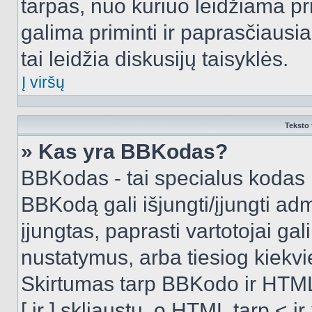
tarpas, nuo kuriuo leidžiama pr
galima priminti ir paprasčiausiai 
tai leidžia diskusijų taisyklės.
Į viršų
Teksto 
» Kas yra BBKodas?
BBKodas - tai specialus kodas 
BBKodą gali išjungti/įjungti ad
įjungtas, paprasti vartotojai gali 
nustatymus, arba tiesiog kiek
Skirtumas tarp BBKodo ir HTML
[ ir ] skliaustų, o HTML tarp <