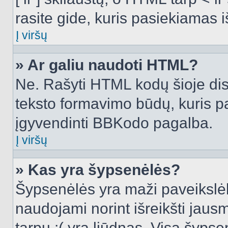
rasite gide, kuris pasiekiamas
Į viršų
» Ar galiu naudoti HTML?
Ne. Rašyti HTML kodų šioje dis
teksto formavimo būdų, kuris 
įgyvendinti BBKodo pagalba.
Į viršų
» Kas yra šypsenėlės?
Šypsenėlės yra maži paveikslėl
naudojami norint išreikšti jausm
tarpu :( yra liūdnas. Visą šyps