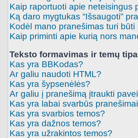
Kaip raportuoti apie neteisingus
Ką daro mygtukas “Išsaugoti” p
Kodėl mano pranešimas turi būti p
Kaip priminti apie kurią nors ma
Teksto formavimas ir temų tipa
Kas yra BBKodas?
Ar galiu naudoti HTML?
Kas yra šypsenėlės?
Ar galiu į pranešimą įtraukti pavei
Kas yra labai svarbūs pranešima
Kas yra svarbios temos?
Kas yra dažnos temos?
Kas yra užrakintos temos?