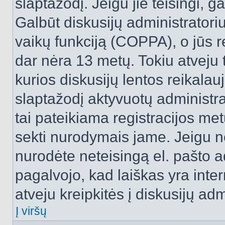
slaptažodį. Jeigu jie teisingi, ga
Galbūt diskusijų administrator
vaikų funkciją (COPPA), o jūs r
dar nėra 13 metų. Tokiu atveju 
kurios diskusijų lentos reikalauj
slaptažodį aktyvuotų administra
tai pateikiama registracijos metu.
sekti nurodymais jame. Jeigu ne
nurodėte neteisingą el. pašto 
pagalvojo, kad laiškas yra inte
atveju kreipkitės į diskusijų adm
Į viršų