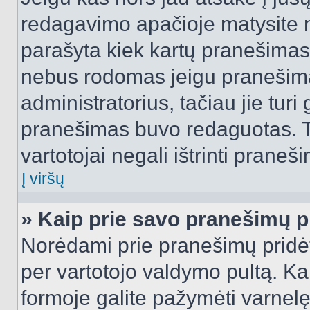
redagavimo apačioje matysite n
parašyta kiek kartų pranešimas
nebus rodomas jeigu pranešim
administratorius, tačiau jie turi
pranešimas buvo redaguotas. Tai
vartotojai negali ištrinti praneši
Į viršų
» Kaip prie savo pranešimų p
Norėdami prie pranešimų pridėti 
per vartotojo valdymo pultą. Ka
formoje galite pažymėti varnel