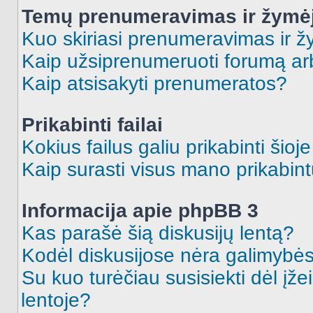
Temų prenumeravimas ir žymė
Kuo skiriasi prenumeravimas ir 
Kaip užsiprenumeruoti forumą a
Kaip atsisakyti prenumeratos?
Prikabinti failai
Kokius failus galiu prikabinti šioj
Kaip surasti visus mano prikabint
Informacija apie phpBB 3
Kas parašė šią diskusijų lentą?
Kodėl diskusijose nėra galimybė
Su kuo turėčiau susisiekti dėl įže
lentoje?