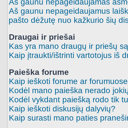
Aš gaunu nepageidaujamas asme
Aš gaunu nepageidaujamus laiškus
pašto dėžutę nuo kažkurio šių dis
Draugai ir priešai
Kas yra mano draugų ir priešų są
Kaip įtraukti/ištrinti vartotojus i
Paieška forume
Kaip ieškoti forume ar forumuos
Kodėl mano paieška nerado jokių
Kodėl vykdant paiešką rodo tik tu
Kaip ieškoti diskusijų dalyvių?
Kaip surasti mano paties praneš