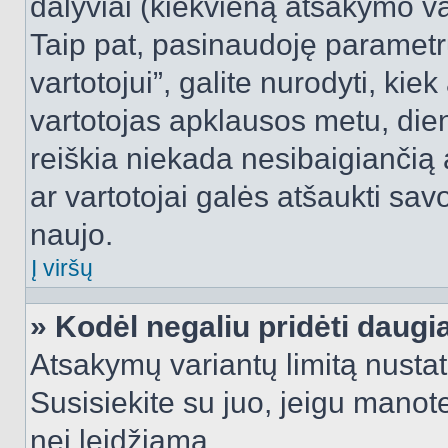
dalyviai (kiekvieną atsakymo var
Taip pat, pasinaudoję parametr
vartotojui”, galite nurodyti, kie
vartotojas apklausos metu, dien
reiškia niekada nesibaigiančią a
ar vartotojai galės atšaukti sav
naujo.
Į viršų
» Kodėl negaliu pridėti daug
Atsakymų variantų limitą nustat
Susisiekite su juo, jeigu manot
nei leidžiama.