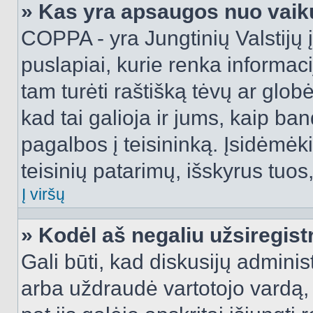
» Kas yra apsaugos nuo vaik
COPPA - yra Jungtinių Valstijų į
puslapiai, kurie renka informac
tam turėti raštišką tėvų ar globė
kad tai galioja ir jums, kaip ba
pagalbos į teisininką. Įsidėmėk
teisinių patarimų, išskyrus tuos,
Į viršų
» Kodėl aš negaliu užsiregist
Gali būti, kad diskusijų admini
arba uždraudė vartotojo vardą, 