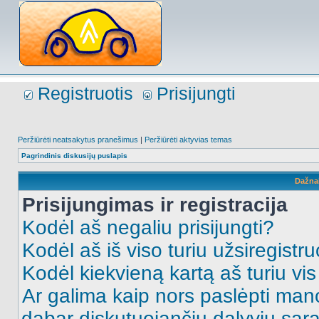
Registruotis
Prisijungti
Peržiūrėti neatsakytus pranešimus
|
Peržiūrėti aktyvias temas
Pagrindinis diskusijų puslapis
Dažna
Prisijungimas ir registracija
Kodėl aš negaliu prisijungti?
Kodėl aš iš viso turiu užsiregistru
Kodėl kiekvieną kartą aš turiu vis 
Ar galima kaip nors paslėpti man
dabar diskutuojančių dalyvių sąr