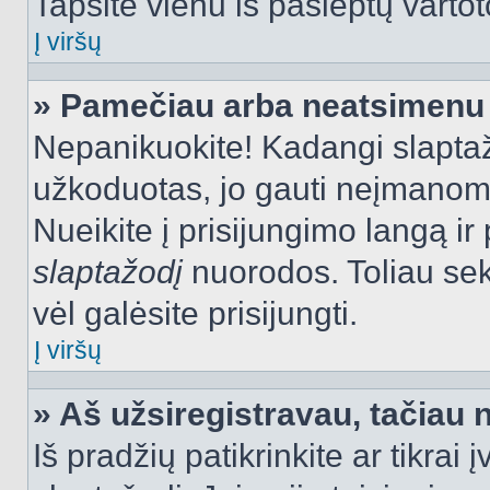
Tapsite vienu iš paslėptų vartot
Į viršų
» Pamečiau arba neatsimenu 
Nepanikuokite! Kadangi slapt
užkoduotas, jo gauti neįmanoma.
Nueikite į prisijungimo langą i
slaptažodį
nuorodos. Toliau sek
vėl galėsite prisijungti.
Į viršų
» Aš užsiregistravau, tačiau n
Iš pradžių patikrinkite ar tikrai 