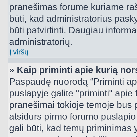
pranešimas forume kuriame rašote
būti, kad administratorius pasky
būti patvirtinti. Daugiau inform
administratorių.
Į viršų
» Kaip priminti apie kurią n
Paspaudę nuorodą “Priminti ap
puslapyje galite "priminti" apie
pranešimai tokioje temoje bus p
atsidurs pirmo forumo puslapio
gali būti, kad temų priminimas 