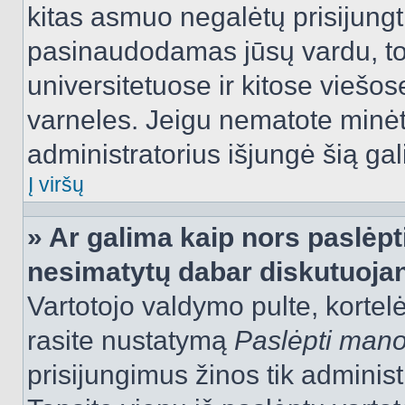
kitas asmuo negalėtų prisijungt
pasinaudodamas jūsų vardu, tod
universitetuose ir kitose viešo
varneles. Jeigu nematote minėt
administratorius išjungė šią ga
Į viršų
» Ar galima kaip nors paslėpt
nesimatytų dabar diskutuojan
Vartotojo valdymo pulte, kortelė
rasite nustatymą
Paslėpti man
prisijungimus žinos tik administr