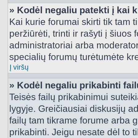
» Kodėl negaliu patekti į kai
Kai kurie forumai skirti tik tam 
peržiūrėti, trinti ir rašyti į ši
administratoriai arba moderatori
specialių forumų turėtumėte krei
Į viršų
» Kodėl negaliu prikabinti fai
Teisės failų prikabinimui sutei
lygyje. Greičiausiai diskusijų ad
failų tam tikrame forume arba ga
prikabinti. Jeigu nesate dėl to t