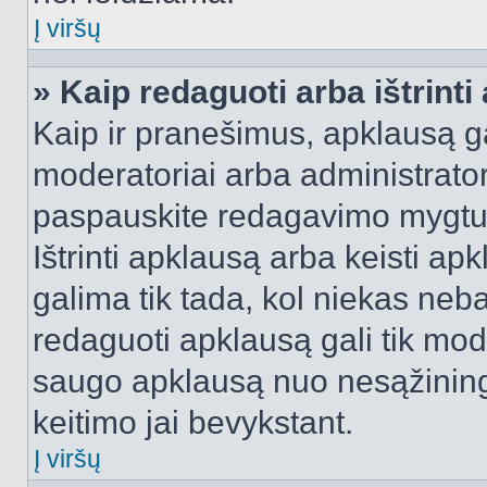
Į viršų
» Kaip redaguoti arba ištrint
Kaip ir pranešimus, apklausą gal
moderatoriai arba administrato
paspauskite redagavimo mygtu
Ištrinti apklausą arba keisti a
galima tik tada, kol niekas neba
redaguoti apklausą gali tik mode
saugo apklausą nuo nesąžinin
keitimo jai bevykstant.
Į viršų