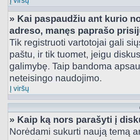
Į viršų
» Kai paspaudžiu ant kurio no
adreso, manęs paprašo prisij
Tik registruoti vartotojai gali s
paštu, ir tik tuomet, jeigu disku
galimybę. Taip bandoma apsaugo
neteisingo naudojimo.
Į viršų
» Kaip ką nors parašyti į dis
Norėdami sukurti naują temą a