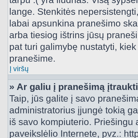
lange. Stenkitės nepersistengti
labai apsunkina pranešimo skai
arba tiesiog ištrins jūsų praneš
pat turi galimybę nustatyti, ki
pranešime.
Į viršų
» Ar galiu į pranešimą įtraukt
Taip, jūs galite į savo pranešimą
administratorius įjungė tokią gal
iš savo kompiuterio. Priešingu a
paveikslėlio Internete, pvz.: 