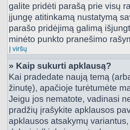
galite pridėti parašą prie visų 
įjungę atitinkamą nustatymą sa
parašo pridėjimą galimą išjung
minėto punkto pranešimo rašy
Į viršų
» Kaip sukurti apklausą?
Kai pradedate naują temą (arb
žinutę), apačioje turėtumėte ma
Jeigu jos nematote, vadinasi net
pradžių įrašykite apklausos pav
apklausos atsakymų variantus,