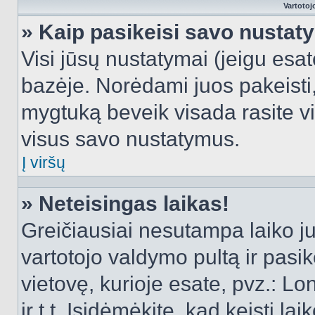
Vartotoj
» Kaip pasikeisi savo nusta
Visi jūsų nustatymai (jeigu es
bazėje. Norėdami juos pakeisti,
mygtuką beveik visada rasite vi
visus savo nustatymus.
Į viršų
» Neteisingas laikas!
Greičiausiai nesutampa laiko juo
vartotojo valdymo pultą ir pasike
vietovę, kurioje esate, pvz.: L
ir t.t. Įsidėmėkite, kad keisti lai