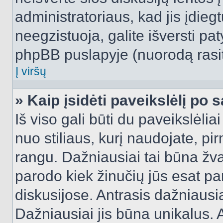
administratoriaus, kad jis įdie
neegzistuoja, galite išversti pa
phpBB puslapyje (nuorodą rasit
Į viršų
» Kaip įsidėti paveikslėlį po 
Iš viso gali būti du paveikslėlia
nuo stiliaus, kurį naudojate, pi
rangu. Dažniausiai tai būna žvai
parodo kiek žinučių jūs esat pa
diskusijose. Antrasis dažniausia
Dažniausiai jis būna unikalus. 