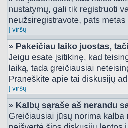
nustatymų, gali tik registruoti va
neužsiregistravote, pats metas b
Į viršų
» Pakeičiau laiko juostas, tač
Jeigu esate įsitikinę, kad teisin
laiką, tada greičiausiai neteisi
Praneškite apie tai diskusijų ad
Į viršų
» Kalbų sąraše aš nerandu s
Greičiausiai jūsų norima kalba 
neišvertė šios diskusijų lentos 