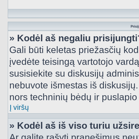
Prisi
» Kodėl aš negaliu prisijungti
Gali būti keletas priežasčių kodė
įvedėte teisingą vartotojo vardą i
susisiekite su diskusijų administ
nebuvote išmestas iš diskusijų. T
nors techninių bėdų ir puslapio s
Į viršų
» Kodėl aš iš viso turiu užsir
Ar galite rašyti pranešimus neu