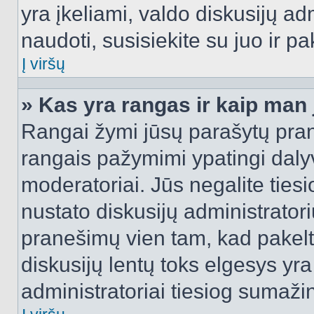
yra įkeliami, valdo diskusijų ad
naudoti, susisiekite su juo ir pa
Į viršų
» Kas yra rangas ir kaip man j
Rangai žymi jūsų parašytų prane
rangais pažymimi ypatingi dalyvi
moderatoriai. Jūs negalite tiesi
nustato diskusijų administrator
pranešimų vien tam, kad pake
diskusijų lentų toks elgesys yr
administratoriai tiesiog sumaži