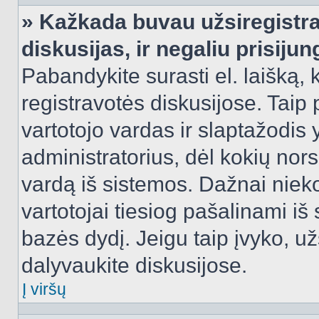
» Kažkada buvau užsiregistra
diskusijas, ir negaliu prisijun
Pabandykite surasti el. laišką, 
registravotės diskusijose. Taip p
vartotojo vardas ir slaptažodis y
administratorius, dėl kokių nors
vardą iš sistemos. Dažnai niek
vartotojai tiesiog pašalinami i
bazės dydį. Jeigu taip įvyko, užs
dalyvaukite diskusijose.
Į viršų