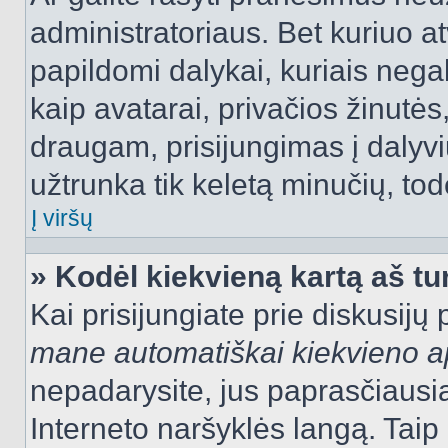
administratoriaus. Bet kuriuo a
papildomi dalykai, kuriais negal
kaip avatarai, privačios žinutės
draugam, prisijungimas į dalyvių
užtrunka tik keletą minučių, todė
Į viršų
» Kodėl kiekvieną kartą aš tur
Kai prisijungiate prie diskusijų
mane automatiškai kiekvieno 
nepadarysite, jus paprasčiausiai
Interneto naršyklės langą. Ta