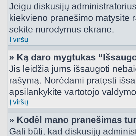
Jeigu diskusijų administratorius
kiekvieno pranešimo matysite r
sekite nurodymus ekrane.
Į viršų
» Ką daro mygtukas “Išsaugo
Jis leidžia jums išsaugoti nebai
rašymą. Norėdami pratęsti išs
apsilankykite vartotojo valdymo
Į viršų
» Kodėl mano pranešimas turi
Gali būti, kad diskusijų admini