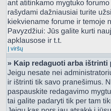
ant atitinkamo mygtuko forumo 
rašydami dažniausiai turite užsi
kiekviename forume ir temoje 
Pavyzdžiui: Jūs galite kurti nau
apklausose ir t.t.
Į viršų
» Kaip redaguoti arba ištrint
Jeigu nesate nei administratori
ir ištrinti tik savo pranešimus
paspauskite redagavimo mygtuk
tai galite padaryti tik per tam 
Jeigu kas nors jau atsakė į jūs