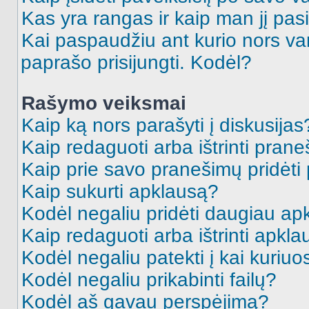
Kas yra rangas ir kaip man jį pasi
Kai paspaudžiu ant kurio nors va
paprašo prisijungti. Kodėl?
Rašymo veiksmai
Kaip ką nors parašyti į diskusijas
Kaip redaguoti arba ištrinti pran
Kaip prie savo pranešimų pridėti
Kaip sukurti apklausą?
Kodėl negaliu pridėti daugiau a
Kaip redaguoti arba ištrinti apkl
Kodėl negaliu patekti į kai kuriu
Kodėl negaliu prikabinti failų?
Kodėl aš gavau perspėjimą?