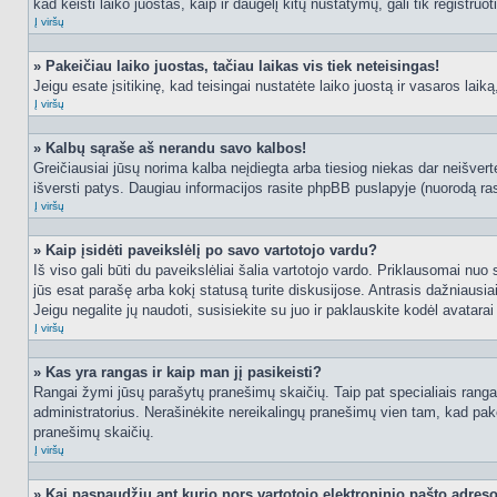
kad keisti laiko juostas, kaip ir daugelį kitų nustatymų, gali tik registruo
Į viršų
» Pakeičiau laiko juostas, tačiau laikas vis tiek neteisingas!
Jeigu esate įsitikinę, kad teisingai nustatėte laiko juostą ir vasaros laik
Į viršų
» Kalbų sąraše aš nerandu savo kalbos!
Greičiausiai jūsų norima kalba neįdiegta arba tiesiog niekas dar neišvertė
išversti patys. Daugiau informacijos rasite phpBB puslapyje (nuorodą ras
Į viršų
» Kaip įsidėti paveikslėlį po savo vartotojo vardu?
Iš viso gali būti du paveikslėliai šalia vartotojo vardo. Priklausomai nuo
jūs esat parašę arba kokį statusą turite diskusijose. Antrasis dažniausiai
Jeigu negalite jų naudoti, susisiekite su juo ir paklauskite kodėl avatarai
Į viršų
» Kas yra rangas ir kaip man jį pasikeisti?
Rangai žymi jūsų parašytų pranešimų skaičių. Taip pat specialiais rangais
administratorius. Nerašinėkite nereikalingų pranešimų vien tam, kad pak
pranešimų skaičių.
Į viršų
» Kai paspaudžiu ant kurio nors vartotojo elektroninio pašto adres