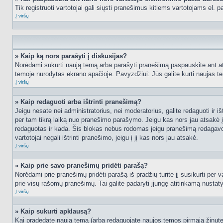
Tik registruoti vartotojai gali siųsti pranešimus kitiems vartotojams el.
Į viršų
» Kaip ką nors parašyti į diskusijas?
Norėdami sukurti naują temą arba parašyti pranešimą paspauskite ant at
temoje nurodytas ekrano apačioje. Pavyzdžiui: Jūs galite kurti naujas tem
Į viršų
» Kaip redaguoti arba ištrinti pranešimą?
Jeigu nesate nei administratorius, nei moderatorius, galite redaguoti ir
per tam tikrą laiką nuo pranešimo parašymo. Jeigu kas nors jau atsakė 
redaguotas ir kada. Šis blokas nebus rodomas jeigu pranešimą redagavo mo
vartotojai negali ištrinti pranešimo, jeigu į jį kas nors jau atsakė.
Į viršų
» Kaip prie savo pranešimų pridėti parašą?
Norėdami prie pranešimų pridėti parašą iš pradžių turite jį susikurti per
prie visų rašomų pranešimų. Tai galite padaryti įjungę atitinkamą nusta
Į viršų
» Kaip sukurti apklausą?
Kai pradedate naują temą (arba redaguojate naujos temos pirmąją žinutę),