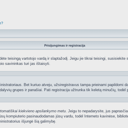
je?
Prisijungimas ir registracija
edėte teisingą vartotojo vardą ir slaptažodį. Jeigu jie tikrai teisingi, susisiekit
io savininkas turi jas ištaisyti.
nistratoriaus. Bet kuriuo atveju, užsiregistravus tampa prieinami papildomi dal
lyvių grupes ir panašiai. Pati registracija užtrunka tik keletą minučių, todėl p
utomatiškai kiekvieno apsilankymo metu
. Jeigu to nepadarysite, jus paprasčia
sų kompiuterio pasinaudodamas jūsų vardu, todėl Interneto kavinėse, bibliote
nistratorius išjungė šią galimybę.