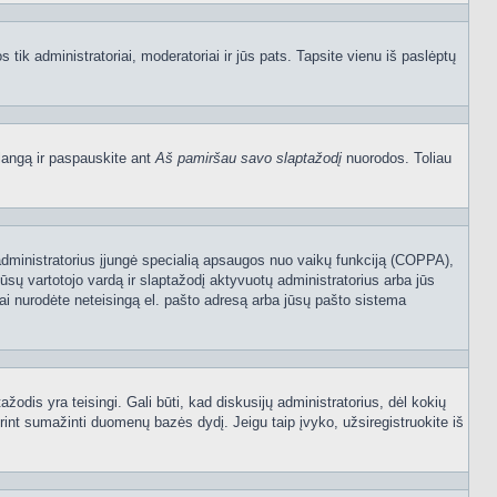
os tik administratoriai, moderatoriai ir jūs pats. Tapsite vienu iš paslėptų
langą ir paspauskite ant
Aš pamiršau savo slaptažodį
nuorodos. Toliau
sijų administratorius įjungė specialią apsaugos nuo vaikų funkciją (COPPA),
ūsų vartotojo vardą ir slaptažodį aktyvuotų administratorius arba jūs
usiai nurodėte neteisingą el. pašto adresą arba jūsų pašto sistema
tažodis yra teisingi. Gali būti, kad diskusijų administratorius, dėl kokių
rint sumažinti duomenų bazės dydį. Jeigu taip įvyko, užsiregistruokite iš