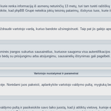
kurie renka informaciją iš asmenų neturinčių 13 metų, turi tam turėti raštišką t
ėkite, kad phpBB Grupė neteikia jokių teisinių patarimų, išskyrus tuos, kurie i
raudė vartotojo vardą, kuriuo bandote užsiregistruoti. Taip pat jis galėjo apskr
aminės įrangos sukurtus sausainėlius, kuriuose saugoma visa autentifikacijos ir
te bėdų su prisijungimu arba atsijungimu, sausainėlių ištrynimas gali pagelbėti.
Vartotojo nustatymai ir parametrai
je. Norėdami juos pakeisti, aplankykite vartotojo valdymo pultą; mygtuką beve
aldymo pultą ir pasikeiskite savo laiko juostą, kad ji atitiktų vietovę, kurioje