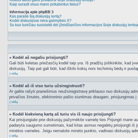
Kokius failus galiu prikabinti šioje diskusijų lentoje?
Kaip surasti visus mano prikabintus failus?
Informacija apie phpBB 3
Kas parašė šią diskusijų lentą?
Kodėl diskusijose nėra galimybės X?
Su kuo turėčiau susisiekti dėl įžeidžiančios informacijos šioje diskusijų lento
» Kodėl aš negaliu prisijungti?
Gali būti keletas priežasčių kodėl taip yra. Iš pradžių įsitikinkite, kad įv
diskusijų. Taip pat gali būti, kad iškilo kokių nors techninių bėdų ir puslap
Į viršų
» Kodėl aš iš viso turiu užsiregistruoti?
Ar galite rašyti pranešimus neužsiregistravę priklauso nuo diskusijų admi
privačios žinutės, elektroninio pašto siuntimas draugam, prisijungimas į da
Į viršų
» Kodėl kiekvieną kartą aš turiu vis iš naujo prisijungti?
Kai prisijungiate prie diskusijų pažymėkite varnelę ties
Prijungti mane a
padaryta saugumo sumetimais, kad kitas asmuo negalėtų prisijungti iš jū
minėtos varneles. Jeigu nematote minėto punkto, vadinasi diskusijų admi
Į viršų