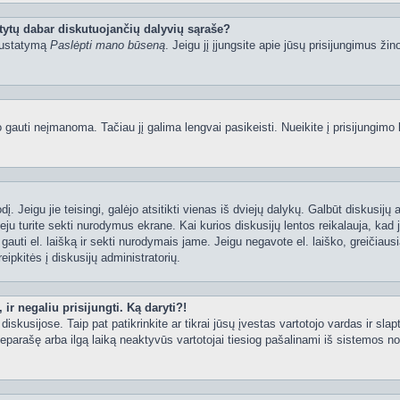
tytų dabar diskutuojančių dalyvių sąraše?
 nustatymą
Paslėpti mano būseną
. Jeigu jį įjungsite apie jūsų prisijungimus žin
uti neįmanoma. Tačiau jį galima lengvai pasikeisti. Nueikite į prisijungimo 
ažodį. Jeigu jie teisingi, galėjo atsitikti vienas iš dviejų dalykų. Galbūt disku
ju turite sekti nurodymus ekrane. Kai kurios diskusijų lentos reikalauja, kad j
e gauti el. laišką ir sekti nurodymais jame. Jeigu negavote el. laiško, greičia
eipkitės į diskusijų administratorių.
ir negaliu prisijungti. Ką daryti?!
iskusijose. Taip pat patikrinkite ar tikrai jūsų įvestas vartotojo vardas ir slap
neparašę arba ilgą laiką neaktyvūs vartotojai tiesiog pašalinami iš sistemos no