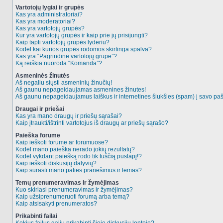
Vartotojų lygiai ir grupės
Kas yra administratoriai?
Kas yra moderatoriai?
Kas yra vartotojų grupės?
Kur yra vartotojų grupės ir kaip prie jų prisijungti?
Kaip tapti vartotojų grupės lyderiu?
Kodėl kai kurios grupės rodomos skirtinga spalva?
Kas yra “Pagrindinė vartotojų grupė”?
Ką reiškia nuoroda “Komanda”?
Asmeninės žinutės
Aš negaliu siųsti asmeninių žinučių!
Aš gaunu nepageidaujamas asmenines žinutes!
Aš gaunu nepageidaujamus laiškus ir internetines šiukšles (spam) į savo pašt
Draugai ir priešai
Kas yra mano draugų ir priešų sąrašai?
Kaip įtraukti/ištrinti vartotojus iš draugų ar priešų sąrašo?
Paieška forume
Kaip ieškoti forume ar forumuose?
Kodėl mano paieška nerado jokių rezultatų?
Kodėl vykdant paiešką rodo tik tuščią puslapį!?
Kaip ieškoti diskusijų dalyvių?
Kaip surasti mano paties pranešimus ir temas?
Temų prenumeravimas ir žymėjimas
Kuo skiriasi prenumeravimas ir žymėjimas?
Kaip užsiprenumeruoti forumą arba temą?
Kaip atsisakyti prenumeratos?
Prikabinti failai