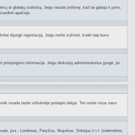
ėvų ar globėjų sutikimą. Jeigu nesate įsitikinę, kad tai galioja ir jums,
švardinti apačioje.
itai išjungti registraciją. Jeigu norite sužinoti, kodėl taip buvo
 prisijungimo informacija. Jeigu diskusijų administratorius įjungė, jie
ik visada rasite viršutinėje puslapio dalyje. Ten rasite visus savo
 esate, pvz.: Londonas, Paryžius, Niujorkas, Sidnėjus ir t.t. Įsidėmėkite,