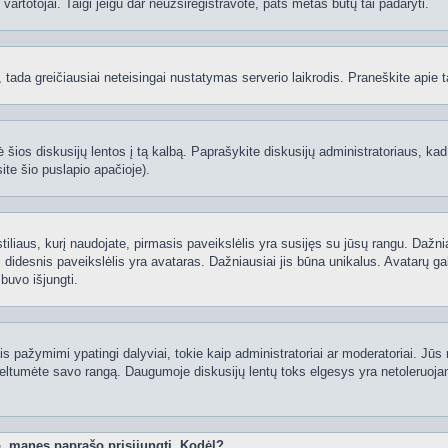
ti vartotojai. Taigi jeigu dar neužsiregistravote, pats metas būtų tai padaryti.
ą, tada greičiausiai neteisingai nustatymas serverio laikrodis. Praneškite apie ta
 šios diskusijų lentos į tą kalbą. Paprašykite diskusijų administratoriaus, kad
ite šio puslapio apačioje).
 stiliaus, kurį naudojate, pirmasis paveikslėlis yra susijęs su jūsų rangu. Dažni
 didesnis paveikslėlis yra avataras. Dažniausiai jis būna unikalus. Avatarų gali
 buvo išjungti.
 pažymimi ypatingi dalyviai, tokie kaip administratoriai ar moderatoriai. Jūs n
eltumėte savo rangą. Daugumoje diskusijų lentų toks elgesys yra netoleruojam
o, manęs paprašo prisijungti. Kodėl?