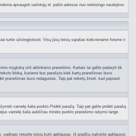
p bandoma apsaugoti vartotojų el. pašto adresus nuo neteisingo naudojimo.
 turite užsiregistruoti. Visų jūsų teisių sąrašas kiekviename forume ir
vimo mygtuką virš atitinkamo pranešimo. Kartais tai galite padaryti tik
į teksto bloką, kuriame bus parašyta kiek kartų pranešimas buvo
dėl pranešimas buvo redaguotas. Taip pat reikėtų žinoti, kad paprasti
pažymėti varnelę šalia punkto
Pridėti parašą
. Taip pat galite pridėti parašą
ymėjus varnelę šalia aukščiau minėto punkto pranešimo rašymo lange.
vadinasi neturite teisių kurti apklausas. Iš pradžių įrašykite apklausos