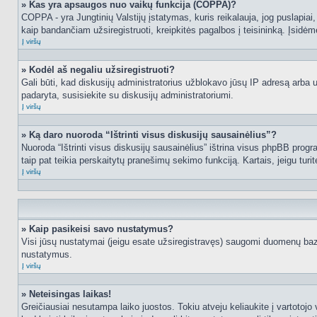
» Kas yra apsaugos nuo vaikų funkcija (COPPA)?
COPPA - yra Jungtinių Valstijų įstatymas, kuris reikalauja, jog puslapiai, 
kaip bandančiam užsiregistruoti, kreipkitės pagalbos į teisininką. Įsidėm
Į viršų
» Kodėl aš negaliu užsiregistruoti?
Gali būti, kad diskusijų administratorius užblokavo jūsų IP adresą arba užd
padaryta, susisiekite su diskusijų administratoriumi.
Į viršų
» Ką daro nuoroda “Ištrinti visus diskusijų sausainėlius”?
Nuoroda “Ištrinti visus diskusijų sausainėlius” ištrina visus phpBB progr
taip pat teikia perskaitytų pranešimų sekimo funkciją. Kartais, jeigu turi
Į viršų
» Kaip pasikeisi savo nustatymus?
Visi jūsų nustatymai (jeigu esate užsiregistravęs) saugomi duomenų bazė
nustatymus.
Į viršų
» Neteisingas laikas!
Greičiausiai nesutampa laiko juostos. Tokiu atveju keliaukite į vartotojo v