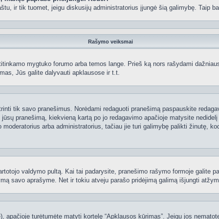
 paštu, ir tik tuomet, jeigu diskusijų administratorius įjungė šią galimybę. Tai
Rašymo veiksmai
itinkamo mygtuko forumo arba temos lange. Prieš ką nors rašydami dažniausiai
as, Jūs galite dalyvauti apklausose ir t.t.
 ištrinti tik savo pranešimus. Norėdami redaguoti pranešimą paspauskite redaga
į jūsų pranešimą, kiekvieną kartą po jo redagavimo apačioje matysite nedidel
deratorius arba administratorius, tačiau jie turi galimybę palikti žinutę, ko
 vartotojo valdymo pultą. Kai tai padarysite, pranešimo rašymo formoje galite 
tymą savo aprašyme. Net ir tokiu atveju parašo pridėjimą galimą išjungti atž
 apačioje turėtumėte matyti kortelę “Apklausos kūrimas”. Jeigu jos nematote, 