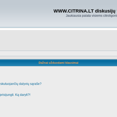
WWW.CITRINA.LT diskusijų
Jaukiausia palata visiems citroligo
Dažnai užduodami klausimai
iskutuojančių dalyvių sąraše?
risijungti. Ką daryti?!