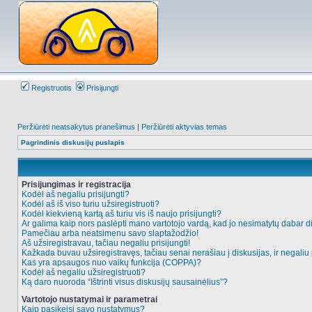
Registruotis
Prisijungti
Peržiūrėti neatsakytus pranešimus
|
Peržiūrėti aktyvias temas
Pagrindinis diskusijų puslapis
Prisijungimas ir registracija
Kodėl aš negaliu prisijungti?
Kodėl aš iš viso turiu užsiregistruoti?
Kodėl kiekvieną kartą aš turiu vis iš naujo prisijungti?
Ar galima kaip nors paslėpti mano vartotojo vardą, kad jo nesimatytų dabar d
Pamečiau arba neatsimenu savo slaptažodžio!
Aš užsiregistravau, tačiau negaliu prisijungti!
Kažkada buvau užsiregistravęs, tačiau senai nerašiau į diskusijas, ir negaliu p
Kas yra apsaugos nuo vaikų funkcija (COPPA)?
Kodėl aš negaliu užsiregistruoti?
Ką daro nuoroda “Ištrinti visus diskusijų sausainėlius”?
Vartotojo nustatymai ir parametrai
Kaip pasikeisi savo nustatymus?