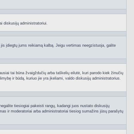
i diskusijų administratoriui.
 jis įdiegtų jums reikiamą kalbą. Jeigu vertimas neegzistuoja, galite
ausiai tai būna žvaigždučių arba taškelių eilutė, kuri parodo kiek žinučių
mybę ir būdą, kuriuo jie yra įkeliami, valdo diskusijų administratorius.
egalite tiesiogiai pakeisti rangų, kadangi juos nustato diskusijų
as ir moderatoriai arba administratoriai tiesiog sumažins jūsų parašytų