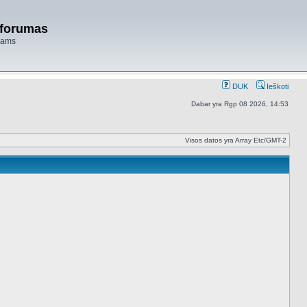
 forumas
niams
DUK
Ieškoti
Dabar yra Rgp 08 2026, 14:53
Visos datos yra Array Etc/GMT-2