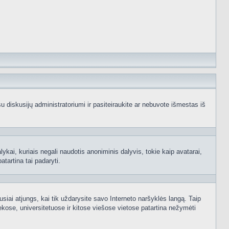
e su diskusijų administratoriumi ir pasiteiraukite ar nebuvote išmestas iš
ykai, kuriais negali naudotis anoniminis dalyvis, tokie kaip avatarai,
atartina tai padaryti.
usiai atjungs, kai tik uždarysite savo Interneto naršyklės langą. Taip
kose, universitetuose ir kitose viešose vietose patartina nežymėti