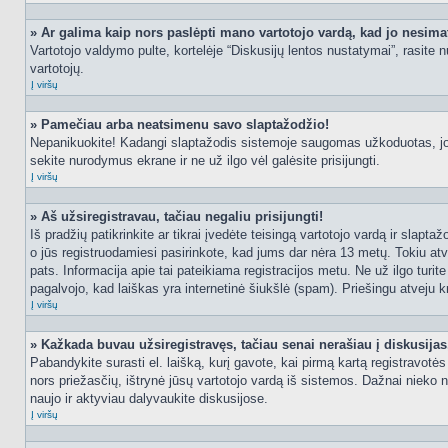
» Ar galima kaip nors paslėpti mano vartotojo vardą, kad jo nesima
Vartotojo valdymo pulte, kortelėje “Diskusijų lentos nustatymai”, rasite
vartotojų.
Į viršų
» Pamečiau arba neatsimenu savo slaptažodžio!
Nepanikuokite! Kadangi slaptažodis sistemoje saugomas užkoduotas, jo ga
sekite nurodymus ekrane ir ne už ilgo vėl galėsite prisijungti.
Į viršų
» Aš užsiregistravau, tačiau negaliu prisijungti!
Iš pradžių patikrinkite ar tikrai įvedėte teisingą vartotojo vardą ir slapt
o jūs registruodamiesi pasirinkote, kad jums dar nėra 13 metų. Tokiu atve
pats. Informacija apie tai pateikiama registracijos metu. Ne už ilgo turit
pagalvojo, kad laiškas yra internetinė šiukšlė (spam). Priešingu atveju kr
Į viršų
» Kažkada buvau užsiregistravęs, tačiau senai nerašiau į diskusijas, 
Pabandykite surasti el. laišką, kurį gavote, kai pirmą kartą registravotės d
nors priežasčių, ištrynė jūsų vartotojo vardą iš sistemos. Dažnai nieko 
naujo ir aktyviau dalyvaukite diskusijose.
Į viršų