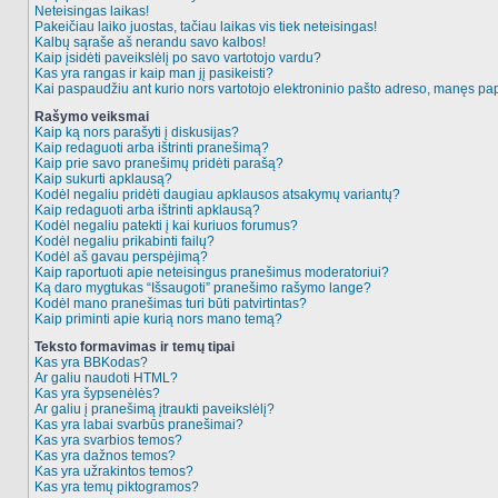
Neteisingas laikas!
Pakeičiau laiko juostas, tačiau laikas vis tiek neteisingas!
Kalbų sąraše aš nerandu savo kalbos!
Kaip įsidėti paveikslėlį po savo vartotojo vardu?
Kas yra rangas ir kaip man jį pasikeisti?
Kai paspaudžiu ant kurio nors vartotojo elektroninio pašto adreso, manęs pap
Rašymo veiksmai
Kaip ką nors parašyti į diskusijas?
Kaip redaguoti arba ištrinti pranešimą?
Kaip prie savo pranešimų pridėti parašą?
Kaip sukurti apklausą?
Kodėl negaliu pridėti daugiau apklausos atsakymų variantų?
Kaip redaguoti arba ištrinti apklausą?
Kodėl negaliu patekti į kai kuriuos forumus?
Kodėl negaliu prikabinti failų?
Kodėl aš gavau perspėjimą?
Kaip raportuoti apie neteisingus pranešimus moderatoriui?
Ką daro mygtukas “Išsaugoti” pranešimo rašymo lange?
Kodėl mano pranešimas turi būti patvirtintas?
Kaip priminti apie kurią nors mano temą?
Teksto formavimas ir temų tipai
Kas yra BBKodas?
Ar galiu naudoti HTML?
Kas yra šypsenėlės?
Ar galiu į pranešimą įtraukti paveikslėlį?
Kas yra labai svarbūs pranešimai?
Kas yra svarbios temos?
Kas yra dažnos temos?
Kas yra užrakintos temos?
Kas yra temų piktogramos?