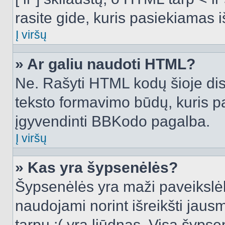
rasite gide, kuris pasiekiamas
Į viršų
» Ar galiu naudoti HTML?
Ne. Rašyti HTML kodų šioje dis
teksto formavimo būdų, kuris 
įgyvendinti BBKodo pagalba.
Į viršų
» Kas yra šypsenėlės?
Šypsenėlės yra maži paveikslėl
naudojami norint išreikšti jausm
tarpu :( yra liūdnas. Visą šyps