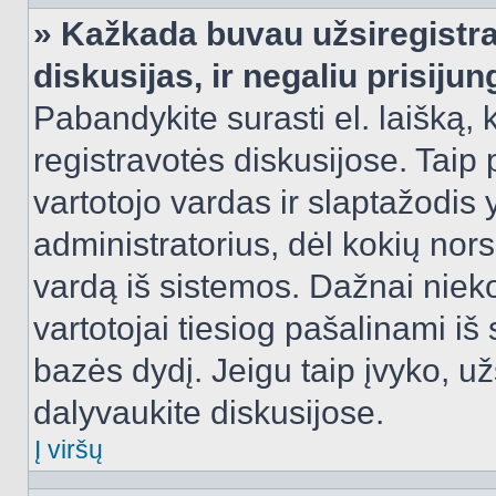
» Kažkada buvau užsiregistra
diskusijas, ir negaliu prisijun
Pabandykite surasti el. laišką, 
registravotės diskusijose. Taip p
vartotojo vardas ir slaptažodis y
administratorius, dėl kokių nors
vardą iš sistemos. Dažnai niek
vartotojai tiesiog pašalinami i
bazės dydį. Jeigu taip įvyko, užs
dalyvaukite diskusijose.
Į viršų