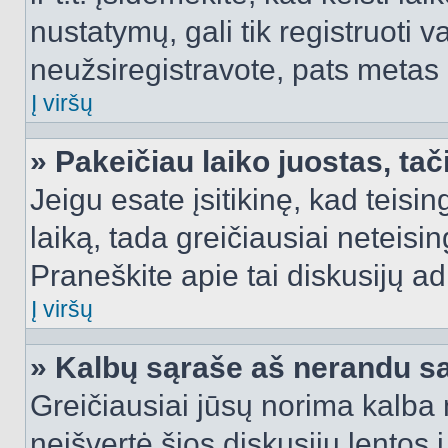
nustatymų, gali tik registruoti va
neužsiregistravote, pats metas b
Į viršų
» Pakeičiau laiko juostas, tač
Jeigu esate įsitikinę, kad teisin
laiką, tada greičiausiai neteisi
Praneškite apie tai diskusijų ad
Į viršų
» Kalbų sąraše aš nerandu s
Greičiausiai jūsų norima kalba 
neišvertė šios diskusijų lentos 