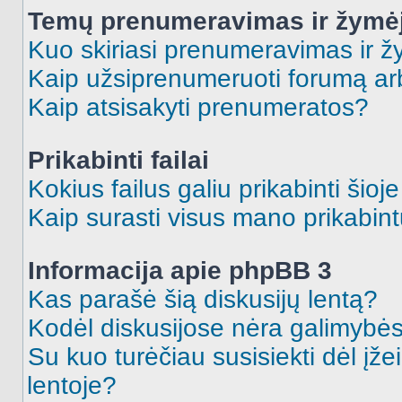
Temų prenumeravimas ir žymė
Kuo skiriasi prenumeravimas ir 
Kaip užsiprenumeruoti forumą a
Kaip atsisakyti prenumeratos?
Prikabinti failai
Kokius failus galiu prikabinti šioj
Kaip surasti visus mano prikabint
Informacija apie phpBB 3
Kas parašė šią diskusijų lentą?
Kodėl diskusijose nėra galimybė
Su kuo turėčiau susisiekti dėl įže
lentoje?