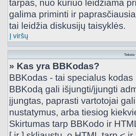
tarpas, nuo kuriuo leidžiama pr
galima priminti ir paprasčiausiai 
tai leidžia diskusijų taisyklės.
Į viršų
Teksto 
» Kas yra BBKodas?
BBKodas - tai specialus kodas 
BBKodą gali išjungti/įjungti ad
įjungtas, paprasti vartotojai gali 
nustatymus, arba tiesiog kiek
Skirtumas tarp BBKodo ir HTML
[ ir ] skliaustų, o HTML tarp <