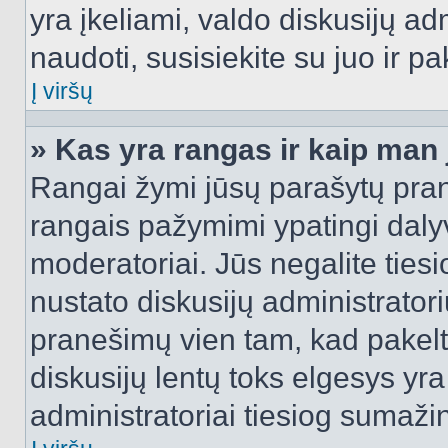
yra įkeliami, valdo diskusijų ad
naudoti, susisiekite su juo ir pa
Į viršų
» Kas yra rangas ir kaip man j
Rangai žymi jūsų parašytų prane
rangais pažymimi ypatingi dalyvi
moderatoriai. Jūs negalite tiesi
nustato diskusijų administrator
pranešimų vien tam, kad pake
diskusijų lentų toks elgesys yr
administratoriai tiesiog sumaži