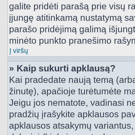
galite pridėti parašą prie visų 
įjungę atitinkamą nustatymą sa
parašo pridėjimą galimą išjung
minėto punkto pranešimo rašy
Į viršų
» Kaip sukurti apklausą?
Kai pradedate naują temą (arb
žinutę), apačioje turėtumėte ma
Jeigu jos nematote, vadinasi net
pradžių įrašykite apklausos pav
apklausos atsakymų variantus,