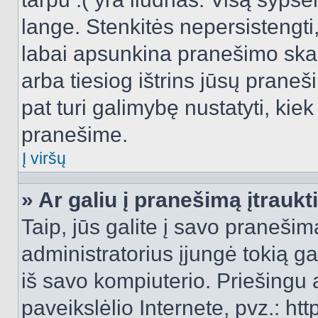
lange. Stenkitės nepersistengti
labai apsunkina pranešimo skai
arba tiesiog ištrins jūsų praneš
pat turi galimybę nustatyti, ki
pranešime.
Į viršų
» Ar galiu į pranešimą įtraukt
Taip, jūs galite į savo pranešimą
administratorius įjungė tokią gal
iš savo kompiuterio. Priešingu a
paveikslėlio Internete, pvz.: 