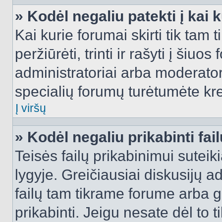
» Kodėl negaliu patekti į kai
Kai kurie forumai skirti tik tam 
peržiūrėti, trinti ir rašyti į ši
administratoriai arba moderatori
specialių forumų turėtumėte krei
Į viršų
» Kodėl negaliu prikabinti fai
Teisės failų prikabinimui sutei
lygyje. Greičiausiai diskusijų ad
failų tam tikrame forume arba ga
prikabinti. Jeigu nesate dėl to t