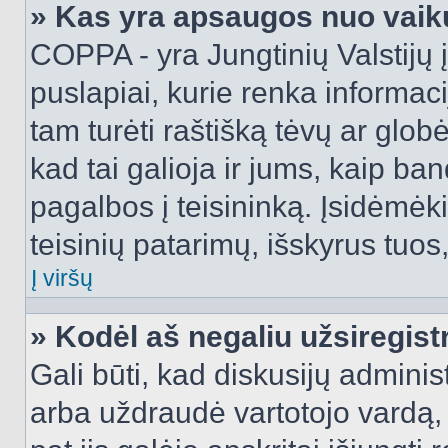
» Kas yra apsaugos nuo vaik
COPPA - yra Jungtinių Valstijų į
puslapiai, kurie renka informac
tam turėti raštišką tėvų ar globė
kad tai galioja ir jums, kaip ba
pagalbos į teisininką. Įsidėmėk
teisinių patarimų, išskyrus tuos,
Į viršų
» Kodėl aš negaliu užsiregist
Gali būti, kad diskusijų admini
arba uždraudė vartotojo vardą, 