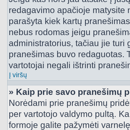
redagavimo apačioje matysite n
parašyta kiek kartų pranešimas
nebus rodomas jeigu pranešim
administratorius, tačiau jie turi
pranešimas buvo redaguotas. Tai
vartotojai negali ištrinti praneši
Į viršų
» Kaip prie savo pranešimų p
Norėdami prie pranešimų pridėti 
per vartotojo valdymo pultą. Ka
formoje galite pažymėti varnel