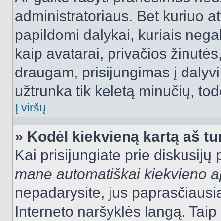
administratoriaus. Bet kuriuo a
papildomi dalykai, kuriais negal
kaip avatarai, privačios žinutės
draugam, prisijungimas į dalyvių
užtrunka tik keletą minučių, todė
Į viršų
» Kodėl kiekvieną kartą aš tur
Kai prisijungiate prie diskusijų
mane automatiškai kiekvieno 
nepadarysite, jus paprasčiausiai
Interneto naršyklės langą. Ta