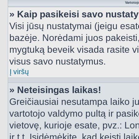
Vartotoj
» Kaip pasikeisi savo nusta
Visi jūsų nustatymai (jeigu es
bazėje. Norėdami juos pakeisti,
mygtuką beveik visada rasite vi
visus savo nustatymus.
Į viršų
» Neteisingas laikas!
Greičiausiai nesutampa laiko juo
vartotojo valdymo pultą ir pasike
vietovę, kurioje esate, pvz.: L
ir t.t. Įsidėmėkite, kad keisti lai