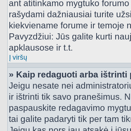
ant atitinkamo mygtuko forumo 
rašydami dažniausiai turite užsi
kiekviename forume ir temoje 
Pavyzdžiui: Jūs galite kurti nau
apklausose ir t.t.
Į viršų
» Kaip redaguoti arba ištrint
Jeigu nesate nei administratori
ir ištrinti tik savo pranešimus
paspauskite redagavimo mygtuk
tai galite padaryti tik per tam 
Jeigu kas nors jau atsakė į jūs