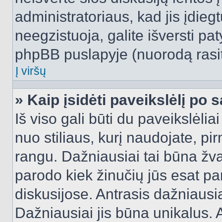
administratoriaus, kad jis įdie
neegzistuoja, galite išversti pa
phpBB puslapyje (nuorodą rasit
Į viršų
» Kaip įsidėti paveikslėlį po 
Iš viso gali būti du paveikslėlia
nuo stiliaus, kurį naudojate, pi
rangu. Dažniausiai tai būna žvai
parodo kiek žinučių jūs esat pa
diskusijose. Antrasis dažniausia
Dažniausiai jis būna unikalus. 