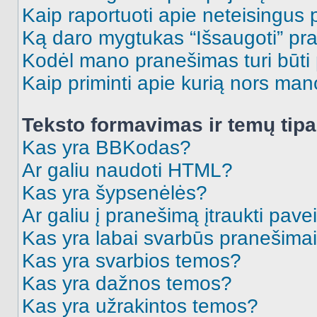
Kaip raportuoti apie neteisingus
Ką daro mygtukas “Išsaugoti” p
Kodėl mano pranešimas turi būti p
Kaip priminti apie kurią nors ma
Teksto formavimas ir temų tipa
Kas yra BBKodas?
Ar galiu naudoti HTML?
Kas yra šypsenėlės?
Ar galiu į pranešimą įtraukti pavei
Kas yra labai svarbūs pranešima
Kas yra svarbios temos?
Kas yra dažnos temos?
Kas yra užrakintos temos?