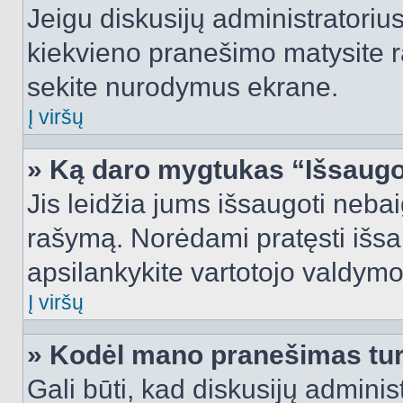
Jeigu diskusijų administratorius
kiekvieno pranešimo matysite r
sekite nurodymus ekrane.
Į viršų
» Ką daro mygtukas “Išsaugo
Jis leidžia jums išsaugoti nebai
rašymą. Norėdami pratęsti išs
apsilankykite vartotojo valdymo
Į viršų
» Kodėl mano pranešimas turi
Gali būti, kad diskusijų admini