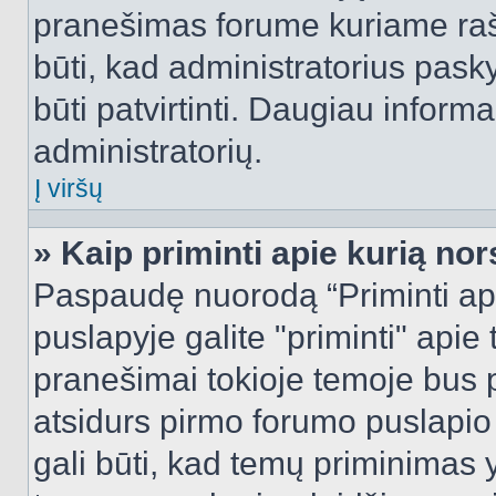
pranešimas forume kuriame rašote
būti, kad administratorius pasky
būti patvirtinti. Daugiau inform
administratorių.
Į viršų
» Kaip priminti apie kurią n
Paspaudę nuorodą “Priminti ap
puslapyje galite "priminti" apie
pranešimai tokioje temoje bus p
atsidurs pirmo forumo puslapio
gali būti, kad temų priminimas 