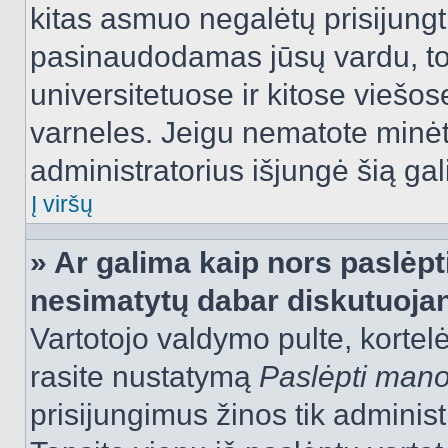
kitas asmuo negalėtų prisijungt
pasinaudodamas jūsų vardu, tod
universitetuose ir kitose viešo
varneles. Jeigu nematote minėt
administratorius išjungė šią ga
Į viršų
» Ar galima kaip nors paslėpt
nesimatytų dabar diskutuojan
Vartotojo valdymo pulte, kortelė
rasite nustatymą
Paslėpti man
prisijungimus žinos tik administr