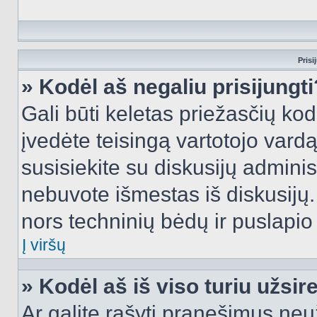
Prisi
» Kodėl aš negaliu prisijungti
Gali būti keletas priežasčių kodė
įvedėte teisingą vartotojo vardą i
susisiekite su diskusijų administ
nebuvote išmestas iš diskusijų. T
nors techninių bėdų ir puslapio s
Į viršų
» Kodėl aš iš viso turiu užsir
Ar galite rašyti pranešimus neu