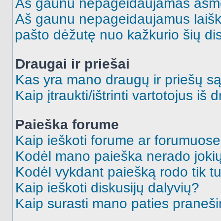
Aš gaunu nepageidaujamas asme
Aš gaunu nepageidaujamus laiškus
pašto dėžutę nuo kažkurio šių dis
Draugai ir priešai
Kas yra mano draugų ir priešų są
Kaip įtraukti/ištrinti vartotojus i
Paieška forume
Kaip ieškoti forume ar forumuos
Kodėl mano paieška nerado jokių
Kodėl vykdant paiešką rodo tik tu
Kaip ieškoti diskusijų dalyvių?
Kaip surasti mano paties praneš