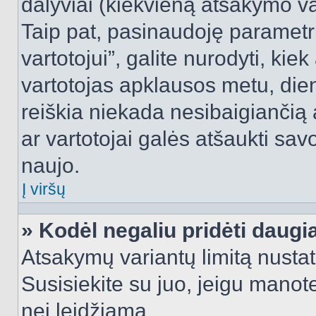
dalyviai (kiekvieną atsakymo var
Taip pat, pasinaudoję parametr
vartotojui”, galite nurodyti, kie
vartotojas apklausos metu, dien
reiškia niekada nesibaigiančią a
ar vartotojai galės atšaukti sav
naujo.
Į viršų
» Kodėl negaliu pridėti daug
Atsakymų variantų limitą nustat
Susisiekite su juo, jeigu manot
nei leidžiama.