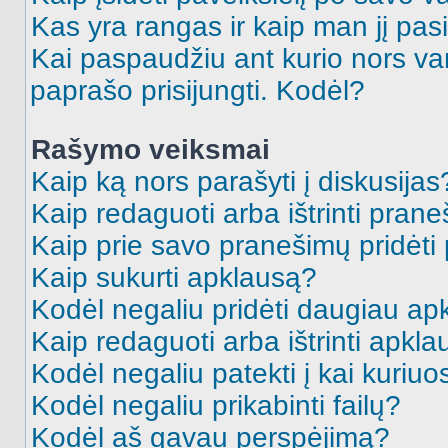
Kas yra rangas ir kaip man jį pasi
Kai paspaudžiu ant kurio nors va
paprašo prisijungti. Kodėl?
Rašymo veiksmai
Kaip ką nors parašyti į diskusijas
Kaip redaguoti arba ištrinti pran
Kaip prie savo pranešimų pridėti
Kaip sukurti apklausą?
Kodėl negaliu pridėti daugiau a
Kaip redaguoti arba ištrinti apkl
Kodėl negaliu patekti į kai kuriu
Kodėl negaliu prikabinti failų?
Kodėl aš gavau perspėjimą?