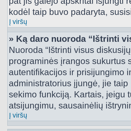
pat jis galėjo apskritai išjungti 
kodėl taip buvo padaryta, susisi
Į viršų
» Ką daro nuoroda “Ištrinti v
Nuoroda “Ištrinti visus diskusij
programinės įrangos sukurtus 
autentifikacijos ir prisijungimo 
administratorius įjungė, jie tai
sekimo funkciją. Kartais, jeigu 
atsijungimu, sausainėlių ištryni
Į viršų