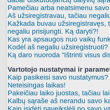
Pamečiau arba neatsimenu savo 
Aš užsiregistravau, tačiau negaliu 
Kažkada buvau užsiregistravęs, ta
negaliu prisijungti. Ką daryti?!
Kas yra apsaugos nuo vaikų fun
Kodėl aš negaliu užsiregistruoti?
Ką daro nuoroda “Ištrinti visus di
Vartotojo nustatymai ir parame
Kaip pasikeisi savo nustatymus?
Neteisingas laikas!
Pakeičiau laiko juostas, tačiau lai
Kalbų sąraše aš nerandu savo ka
Kaip įsidėti paveikslėlį po savo v