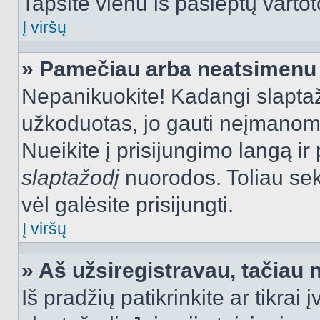
Tapsite vienu iš paslėptų vartot
Į viršų
» Pamečiau arba neatsimenu 
Nepanikuokite! Kadangi slapt
užkoduotas, jo gauti neįmanoma.
Nueikite į prisijungimo langą i
slaptažodį
nuorodos. Toliau sek
vėl galėsite prisijungti.
Į viršų
» Aš užsiregistravau, tačiau n
Iš pradžių patikrinkite ar tikrai 