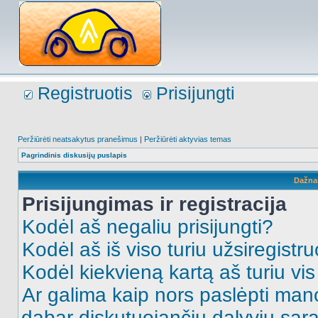
Registruotis
Prisijungti
Peržiūrėti neatsakytus pranešimus
|
Peržiūrėti aktyvias temas
Pagrindinis diskusijų puslapis
Dažna
Prisijungimas ir registracija
Kodėl aš negaliu prisijungti?
Kodėl aš iš viso turiu užsiregistru
Kodėl kiekvieną kartą aš turiu vis 
Ar galima kaip nors paslėpti man
dabar diskutuojančių dalyvių sąr