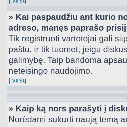
Į viršų
» Kai paspaudžiu ant kurio no
adreso, manęs paprašo prisij
Tik registruoti vartotojai gali s
paštu, ir tik tuomet, jeigu disku
galimybę. Taip bandoma apsaugo
neteisingo naudojimo.
Į viršų
» Kaip ką nors parašyti į dis
Norėdami sukurti naują temą a