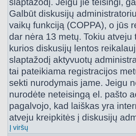
slaptažodį. Jeigu jie teisingi, ga
Galbūt diskusijų administrator
vaikų funkciją (COPPA), o jūs r
dar nėra 13 metų. Tokiu atveju 
kurios diskusijų lentos reikalauj
slaptažodį aktyvuotų administra
tai pateikiama registracijos metu.
sekti nurodymais jame. Jeigu ne
nurodėte neteisingą el. pašto 
pagalvojo, kad laiškas yra inte
atveju kreipkitės į diskusijų adm
Į viršų