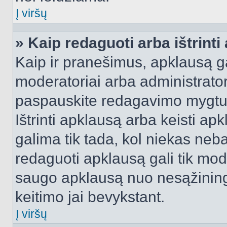
Į viršų
» Kaip redaguoti arba ištrint
Kaip ir pranešimus, apklausą gal
moderatoriai arba administrato
paspauskite redagavimo mygtu
Ištrinti apklausą arba keisti a
galima tik tada, kol niekas neba
redaguoti apklausą gali tik mode
saugo apklausą nuo nesąžinin
keitimo jai bevykstant.
Į viršų