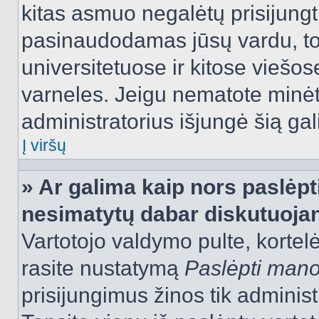
kitas asmuo negalėtų prisijungt
pasinaudodamas jūsų vardu, tod
universitetuose ir kitose viešo
varneles. Jeigu nematote minėt
administratorius išjungė šią ga
Į viršų
» Ar galima kaip nors paslėpt
nesimatytų dabar diskutuojan
Vartotojo valdymo pulte, kortelė
rasite nustatymą
Paslėpti man
prisijungimus žinos tik administr