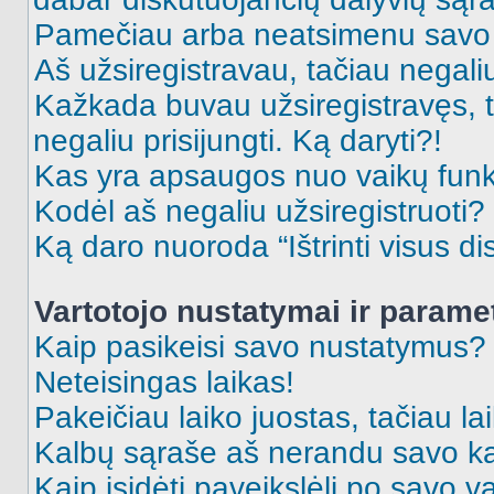
Pamečiau arba neatsimenu savo 
Aš užsiregistravau, tačiau negaliu 
Kažkada buvau užsiregistravęs, ta
negaliu prisijungti. Ką daryti?!
Kas yra apsaugos nuo vaikų fun
Kodėl aš negaliu užsiregistruoti?
Ką daro nuoroda “Ištrinti visus di
Vartotojo nustatymai ir parame
Kaip pasikeisi savo nustatymus?
Neteisingas laikas!
Pakeičiau laiko juostas, tačiau lai
Kalbų sąraše aš nerandu savo ka
Kaip įsidėti paveikslėlį po savo v