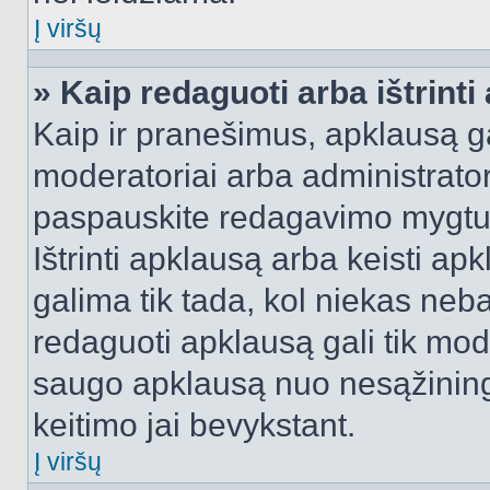
Į viršų
» Kaip redaguoti arba ištrint
Kaip ir pranešimus, apklausą gal
moderatoriai arba administrato
paspauskite redagavimo mygtu
Ištrinti apklausą arba keisti a
galima tik tada, kol niekas neba
redaguoti apklausą gali tik mode
saugo apklausą nuo nesąžinin
keitimo jai bevykstant.
Į viršų