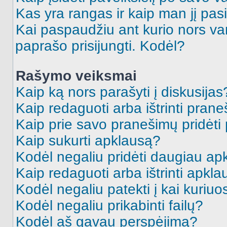
Kas yra rangas ir kaip man jį pasi
Kai paspaudžiu ant kurio nors va
paprašo prisijungti. Kodėl?
Rašymo veiksmai
Kaip ką nors parašyti į diskusijas
Kaip redaguoti arba ištrinti pran
Kaip prie savo pranešimų pridėti
Kaip sukurti apklausą?
Kodėl negaliu pridėti daugiau a
Kaip redaguoti arba ištrinti apkl
Kodėl negaliu patekti į kai kuriu
Kodėl negaliu prikabinti failų?
Kodėl aš gavau perspėjimą?