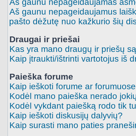
Aš gaunu nepageidaujamas asme
Aš gaunu nepageidaujamus laiškus
pašto dėžutę nuo kažkurio šių dis
Draugai ir priešai
Kas yra mano draugų ir priešų są
Kaip įtraukti/ištrinti vartotojus i
Paieška forume
Kaip ieškoti forume ar forumuos
Kodėl mano paieška nerado jokių
Kodėl vykdant paiešką rodo tik tu
Kaip ieškoti diskusijų dalyvių?
Kaip surasti mano paties praneš