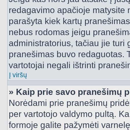
redagavimo apačioje matysite n
parašyta kiek kartų pranešimas
nebus rodomas jeigu pranešim
administratorius, tačiau jie turi
pranešimas buvo redaguotas. Tai
vartotojai negali ištrinti praneši
Į viršų
» Kaip prie savo pranešimų p
Norėdami prie pranešimų pridėti 
per vartotojo valdymo pultą. Ka
formoje galite pažymėti varnel