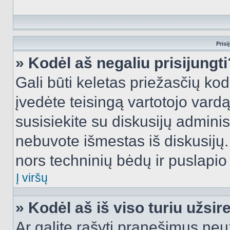
Prisi
» Kodėl aš negaliu prisijungti
Gali būti keletas priežasčių kodė
įvedėte teisingą vartotojo vardą i
susisiekite su diskusijų administ
nebuvote išmestas iš diskusijų. T
nors techninių bėdų ir puslapio s
Į viršų
» Kodėl aš iš viso turiu užsir
Ar galite rašyti pranešimus neu