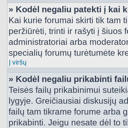
» Kodėl negaliu patekti į kai
Kai kurie forumai skirti tik tam 
peržiūrėti, trinti ir rašyti į ši
administratoriai arba moderatori
specialių forumų turėtumėte krei
Į viršų
» Kodėl negaliu prikabinti fai
Teisės failų prikabinimui sutei
lygyje. Greičiausiai diskusijų ad
failų tam tikrame forume arba ga
prikabinti. Jeigu nesate dėl to t