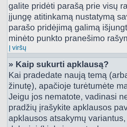
galite pridėti parašą prie visų 
įjungę atitinkamą nustatymą sa
parašo pridėjimą galimą išjung
minėto punkto pranešimo rašy
Į viršų
» Kaip sukurti apklausą?
Kai pradedate naują temą (arb
žinutę), apačioje turėtumėte ma
Jeigu jos nematote, vadinasi net
pradžių įrašykite apklausos pav
apklausos atsakymų variantus,