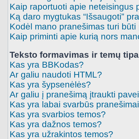
Kaip raportuoti apie neteisingus
Ką daro mygtukas “Išsaugoti” p
Kodėl mano pranešimas turi būti p
Kaip priminti apie kurią nors ma
Teksto formavimas ir temų tipa
Kas yra BBKodas?
Ar galiu naudoti HTML?
Kas yra šypsenėlės?
Ar galiu į pranešimą įtraukti pavei
Kas yra labai svarbūs pranešima
Kas yra svarbios temos?
Kas yra dažnos temos?
Kas yra užrakintos temos?