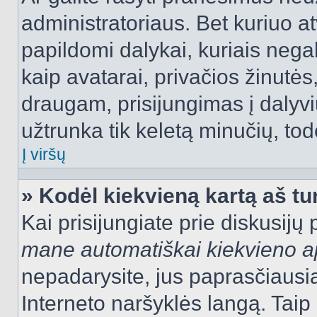
administratoriaus. Bet kuriuo a
papildomi dalykai, kuriais negal
kaip avatarai, privačios žinutės
draugam, prisijungimas į dalyvių
užtrunka tik keletą minučių, todė
Į viršų
» Kodėl kiekvieną kartą aš tur
Kai prisijungiate prie diskusijų
mane automatiškai kiekvieno 
nepadarysite, jus paprasčiausiai
Interneto naršyklės langą. Ta