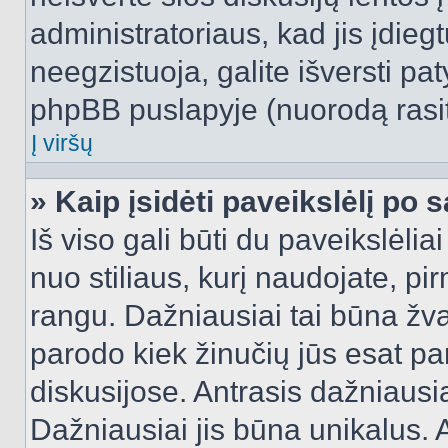
administratoriaus, kad jis įdie
neegzistuoja, galite išversti pa
phpBB puslapyje (nuorodą rasit
Į viršų
» Kaip įsidėti paveikslėlį po 
Iš viso gali būti du paveikslėlia
nuo stiliaus, kurį naudojate, pi
rangu. Dažniausiai tai būna žvai
parodo kiek žinučių jūs esat pa
diskusijose. Antrasis dažniausia
Dažniausiai jis būna unikalus. 