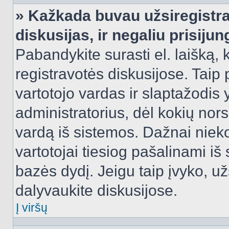
» Kažkada buvau užsiregistra
diskusijas, ir negaliu prisijun
Pabandykite surasti el. laišką, 
registravotės diskusijose. Taip p
vartotojo vardas ir slaptažodis y
administratorius, dėl kokių nors
vardą iš sistemos. Dažnai niek
vartotojai tiesiog pašalinami i
bazės dydį. Jeigu taip įvyko, užs
dalyvaukite diskusijose.
Į viršų