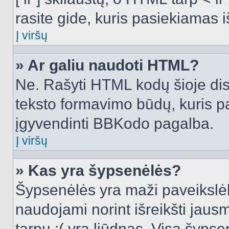
rasite gide, kuris pasiekiamas
Į viršų
» Ar galiu naudoti HTML?
Ne. Rašyti HTML kodų šioje dis
teksto formavimo būdų, kuris 
įgyvendinti BBKodo pagalba.
Į viršų
» Kas yra šypsenėlės?
Šypsenėlės yra maži paveikslėl
naudojami norint išreikšti jausm
tarpu :( yra liūdnas. Visą šyps