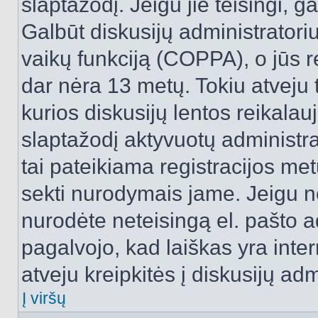
slaptažodį. Jeigu jie teisingi, ga
Galbūt diskusijų administrator
vaikų funkciją (COPPA), o jūs r
dar nėra 13 metų. Tokiu atveju 
kurios diskusijų lentos reikalauj
slaptažodį aktyvuotų administra
tai pateikiama registracijos metu.
sekti nurodymais jame. Jeigu ne
nurodėte neteisingą el. pašto 
pagalvojo, kad laiškas yra inte
atveju kreipkitės į diskusijų adm
Į viršų