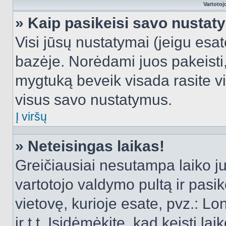
Vartotoj
» Kaip pasikeisi savo nusta
Visi jūsų nustatymai (jeigu es
bazėje. Norėdami juos pakeisti,
mygtuką beveik visada rasite vi
visus savo nustatymus.
Į viršų
» Neteisingas laikas!
Greičiausiai nesutampa laiko juo
vartotojo valdymo pultą ir pasike
vietovę, kurioje esate, pvz.: L
ir t.t. Įsidėmėkite, kad keisti lai