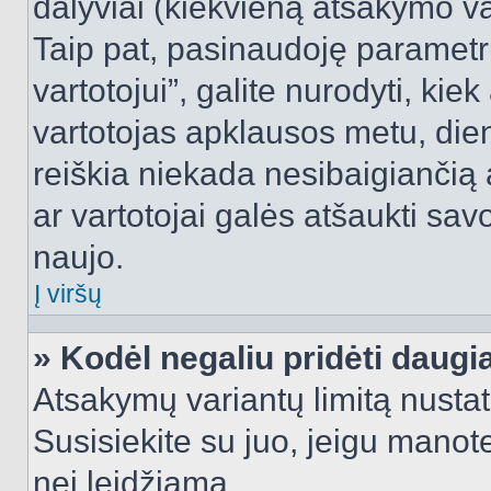
dalyviai (kiekvieną atsakymo var
Taip pat, pasinaudoję parametr
vartotojui”, galite nurodyti, kie
vartotojas apklausos metu, dien
reiškia niekada nesibaigiančią a
ar vartotojai galės atšaukti sav
naujo.
Į viršų
» Kodėl negaliu pridėti daug
Atsakymų variantų limitą nustat
Susisiekite su juo, jeigu manot
nei leidžiama.