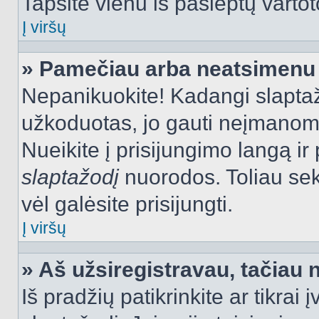
Tapsite vienu iš paslėptų vartot
Į viršų
» Pamečiau arba neatsimenu 
Nepanikuokite! Kadangi slapt
užkoduotas, jo gauti neįmanoma.
Nueikite į prisijungimo langą i
slaptažodį
nuorodos. Toliau sek
vėl galėsite prisijungti.
Į viršų
» Aš užsiregistravau, tačiau n
Iš pradžių patikrinkite ar tikrai 