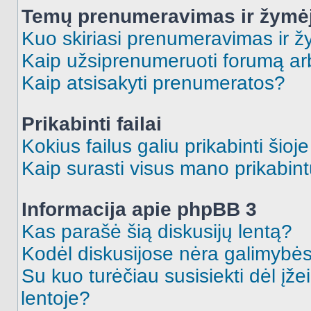
Temų prenumeravimas ir žymė
Kuo skiriasi prenumeravimas ir 
Kaip užsiprenumeruoti forumą a
Kaip atsisakyti prenumeratos?
Prikabinti failai
Kokius failus galiu prikabinti šioj
Kaip surasti visus mano prikabint
Informacija apie phpBB 3
Kas parašė šią diskusijų lentą?
Kodėl diskusijose nėra galimybė
Su kuo turėčiau susisiekti dėl įže
lentoje?