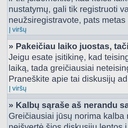
nustatymų, gali tik registruoti va
neužsiregistravote, pats metas b
Į viršų
» Pakeičiau laiko juostas, tač
Jeigu esate įsitikinę, kad teisin
laiką, tada greičiausiai neteisi
Praneškite apie tai diskusijų ad
Į viršų
» Kalbų sąraše aš nerandu s
Greičiausiai jūsų norima kalba 
neišvertė šios diskusijų lentos 