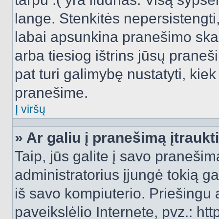
lange. Stenkitės nepersistengti
labai apsunkina pranešimo skai
arba tiesiog ištrins jūsų praneš
pat turi galimybę nustatyti, ki
pranešime.
Į viršų
» Ar galiu į pranešimą įtraukt
Taip, jūs galite į savo pranešimą
administratorius įjungė tokią gal
iš savo kompiuterio. Priešingu a
paveikslėlio Internete, pvz.: 