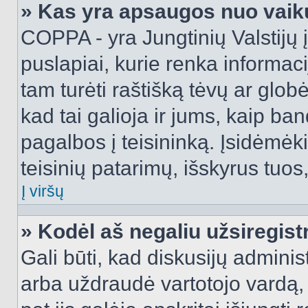
» Kas yra apsaugos nuo vaik
COPPA - yra Jungtinių Valstijų į
puslapiai, kurie renka informac
tam turėti raštišką tėvų ar globė
kad tai galioja ir jums, kaip ba
pagalbos į teisininką. Įsidėmėk
teisinių patarimų, išskyrus tuos,
Į viršų
» Kodėl aš negaliu užsiregist
Gali būti, kad diskusijų admini
arba uždraudė vartotojo vardą, 