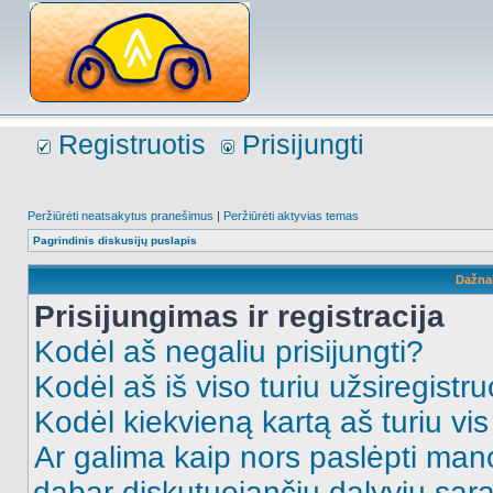
Registruotis
Prisijungti
Peržiūrėti neatsakytus pranešimus
|
Peržiūrėti aktyvias temas
Pagrindinis diskusijų puslapis
Dažna
Prisijungimas ir registracija
Kodėl aš negaliu prisijungti?
Kodėl aš iš viso turiu užsiregistru
Kodėl kiekvieną kartą aš turiu vis 
Ar galima kaip nors paslėpti man
dabar diskutuojančių dalyvių sąr