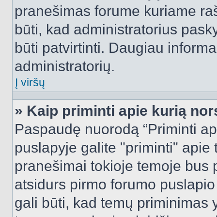
pranešimas forume kuriame rašote
būti, kad administratorius pasky
būti patvirtinti. Daugiau inform
administratorių.
Į viršų
» Kaip priminti apie kurią n
Paspaudę nuorodą “Priminti ap
puslapyje galite "priminti" apie
pranešimai tokioje temoje bus p
atsidurs pirmo forumo puslapio
gali būti, kad temų priminimas 