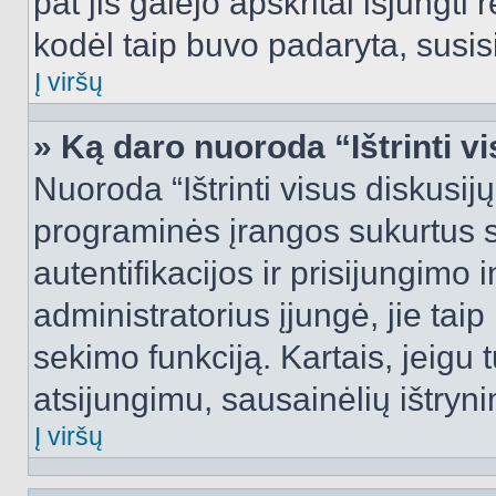
pat jis galėjo apskritai išjungti 
kodėl taip buvo padaryta, susisi
Į viršų
» Ką daro nuoroda “Ištrinti v
Nuoroda “Ištrinti visus diskusij
programinės įrangos sukurtus 
autentifikacijos ir prisijungimo 
administratorius įjungė, jie tai
sekimo funkciją. Kartais, jeigu 
atsijungimu, sausainėlių ištryni
Į viršų