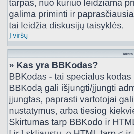
tarpas, nuo kuriuo leidžiama pr
galima priminti ir paprasčiausiai 
tai leidžia diskusijų taisyklės.
Į viršų
Teksto 
» Kas yra BBKodas?
BBKodas - tai specialus kodas 
BBKodą gali išjungti/įjungti ad
įjungtas, paprasti vartotojai gali 
nustatymus, arba tiesiog kiek
Skirtumas tarp BBKodo ir HTML
[ ir ] skliaustų, o HTML tarp <