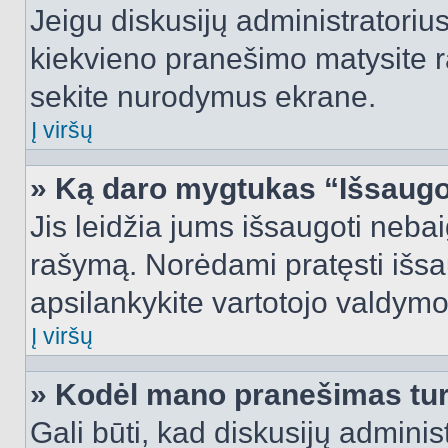
Jeigu diskusijų administratorius
kiekvieno pranešimo matysite r
sekite nurodymus ekrane.
Į viršų
» Ką daro mygtukas “Išsaugo
Jis leidžia jums išsaugoti nebai
rašymą. Norėdami pratęsti išs
apsilankykite vartotojo valdymo
Į viršų
» Kodėl mano pranešimas turi
Gali būti, kad diskusijų admini