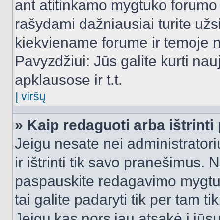
ant atitinkamo mygtuko forumo 
rašydami dažniausiai turite užsi
kiekviename forume ir temoje 
Pavyzdžiui: Jūs galite kurti nau
apklausose ir t.t.
Į viršų
» Kaip redaguoti arba ištrint
Jeigu nesate nei administratori
ir ištrinti tik savo pranešimus
paspauskite redagavimo mygtuk
tai galite padaryti tik per tam 
Jeigu kas nors jau atsakė į jūs