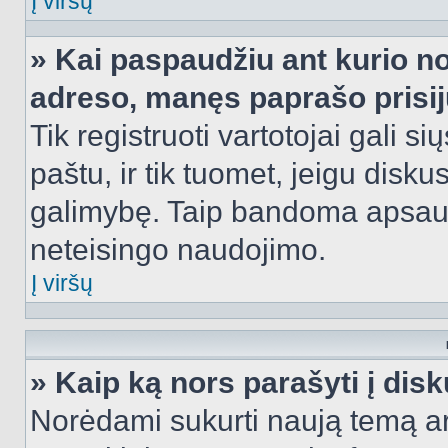
Į viršų
» Kai paspaudžiu ant kurio no
adreso, manęs paprašo prisij
Tik registruoti vartotojai gali s
paštu, ir tik tuomet, jeigu disku
galimybę. Taip bandoma apsaugo
neteisingo naudojimo.
Į viršų
» Kaip ką nors parašyti į dis
Norėdami sukurti naują temą a