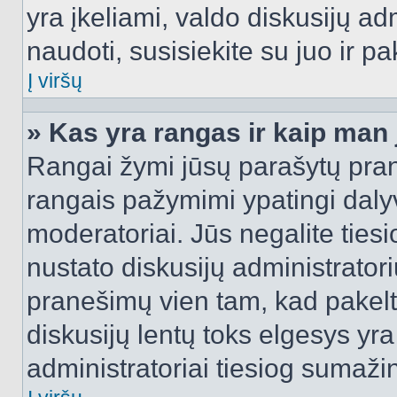
yra įkeliami, valdo diskusijų ad
naudoti, susisiekite su juo ir pa
Į viršų
» Kas yra rangas ir kaip man j
Rangai žymi jūsų parašytų prane
rangais pažymimi ypatingi dalyvi
moderatoriai. Jūs negalite tiesi
nustato diskusijų administrator
pranešimų vien tam, kad pake
diskusijų lentų toks elgesys yr
administratoriai tiesiog sumaži