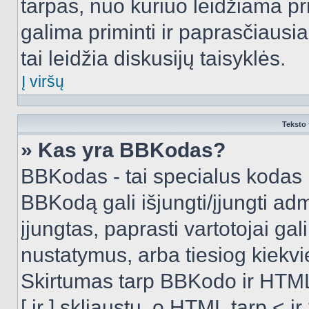
tarpas, nuo kuriuo leidžiama pr
galima priminti ir paprasčiausiai 
tai leidžia diskusijų taisyklės.
Į viršų
Teksto 
» Kas yra BBKodas?
BBKodas - tai specialus kodas 
BBKodą gali išjungti/įjungti ad
įjungtas, paprasti vartotojai gali 
nustatymus, arba tiesiog kiek
Skirtumas tarp BBKodo ir HTML
[ ir ] skliaustų, o HTML tarp <