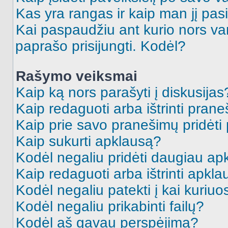
Kas yra rangas ir kaip man jį pasi
Kai paspaudžiu ant kurio nors va
paprašo prisijungti. Kodėl?
Rašymo veiksmai
Kaip ką nors parašyti į diskusijas
Kaip redaguoti arba ištrinti pran
Kaip prie savo pranešimų pridėti
Kaip sukurti apklausą?
Kodėl negaliu pridėti daugiau a
Kaip redaguoti arba ištrinti apkl
Kodėl negaliu patekti į kai kuriu
Kodėl negaliu prikabinti failų?
Kodėl aš gavau perspėjimą?