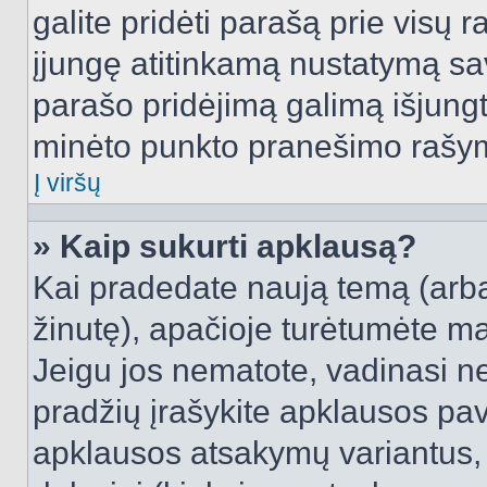
galite pridėti parašą prie visų 
įjungę atitinkamą nustatymą sa
parašo pridėjimą galimą išjung
minėto punkto pranešimo rašy
Į viršų
» Kaip sukurti apklausą?
Kai pradedate naują temą (arb
žinutę), apačioje turėtumėte ma
Jeigu jos nematote, vadinasi net
pradžių įrašykite apklausos pav
apklausos atsakymų variantus,