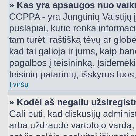
» Kas yra apsaugos nuo vaik
COPPA - yra Jungtinių Valstijų į
puslapiai, kurie renka informac
tam turėti raštišką tėvų ar globė
kad tai galioja ir jums, kaip ba
pagalbos į teisininką. Įsidėmėk
teisinių patarimų, išskyrus tuos,
Į viršų
» Kodėl aš negaliu užsiregist
Gali būti, kad diskusijų admini
arba uždraudė vartotojo vardą, 