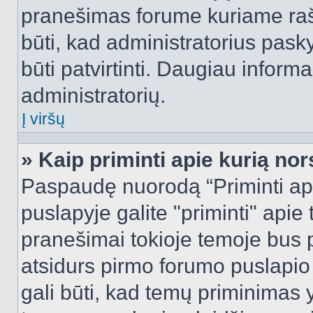
pranešimas forume kuriame rašote
būti, kad administratorius pasky
būti patvirtinti. Daugiau inform
administratorių.
Į viršų
» Kaip priminti apie kurią n
Paspaudę nuorodą “Priminti ap
puslapyje galite "priminti" apie
pranešimai tokioje temoje bus p
atsidurs pirmo forumo puslapio
gali būti, kad temų priminimas 