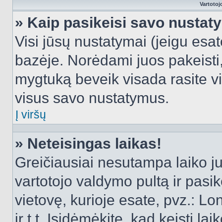
Vartotoj
» Kaip pasikeisi savo nusta
Visi jūsų nustatymai (jeigu es
bazėje. Norėdami juos pakeisti,
mygtuką beveik visada rasite vi
visus savo nustatymus.
Į viršų
» Neteisingas laikas!
Greičiausiai nesutampa laiko juo
vartotojo valdymo pultą ir pasike
vietovę, kurioje esate, pvz.: L
ir t.t. Įsidėmėkite, kad keisti lai