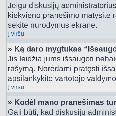
Jeigu diskusijų administratorius
kiekvieno pranešimo matysite r
sekite nurodymus ekrane.
Į viršų
» Ką daro mygtukas “Išsaugo
Jis leidžia jums išsaugoti nebai
rašymą. Norėdami pratęsti išs
apsilankykite vartotojo valdymo
Į viršų
» Kodėl mano pranešimas turi
Gali būti, kad diskusijų admini