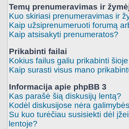
Temų prenumeravimas ir žymė
Kuo skiriasi prenumeravimas ir 
Kaip užsiprenumeruoti forumą a
Kaip atsisakyti prenumeratos?
Prikabinti failai
Kokius failus galiu prikabinti šioj
Kaip surasti visus mano prikabint
Informacija apie phpBB 3
Kas parašė šią diskusijų lentą?
Kodėl diskusijose nėra galimybė
Su kuo turėčiau susisiekti dėl įže
lentoje?