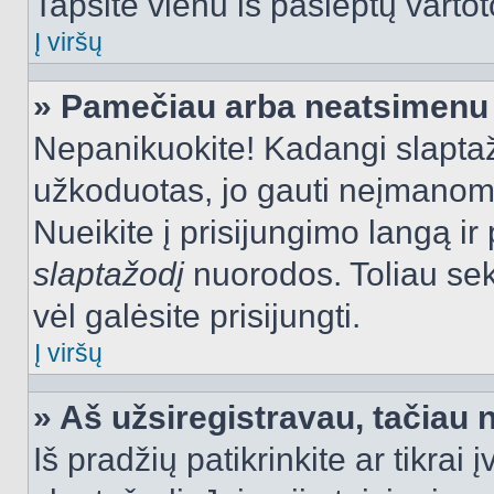
Tapsite vienu iš paslėptų vartot
Į viršų
» Pamečiau arba neatsimenu 
Nepanikuokite! Kadangi slapt
užkoduotas, jo gauti neįmanoma.
Nueikite į prisijungimo langą i
slaptažodį
nuorodos. Toliau sek
vėl galėsite prisijungti.
Į viršų
» Aš užsiregistravau, tačiau n
Iš pradžių patikrinkite ar tikrai 