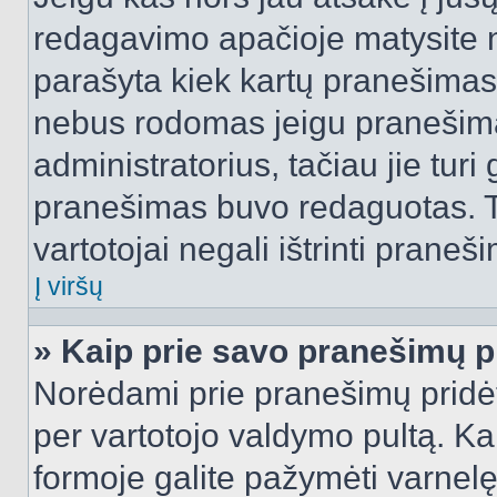
redagavimo apačioje matysite n
parašyta kiek kartų pranešimas
nebus rodomas jeigu pranešim
administratorius, tačiau jie turi
pranešimas buvo redaguotas. Tai
vartotojai negali ištrinti praneši
Į viršų
» Kaip prie savo pranešimų p
Norėdami prie pranešimų pridėti 
per vartotojo valdymo pultą. Ka
formoje galite pažymėti varnel