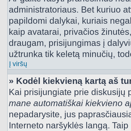
administratoriaus. Bet kuriuo a
papildomi dalykai, kuriais negal
kaip avatarai, privačios žinutės
draugam, prisijungimas į dalyvių
užtrunka tik keletą minučių, todė
Į viršų
» Kodėl kiekvieną kartą aš tur
Kai prisijungiate prie diskusijų
mane automatiškai kiekvieno 
nepadarysite, jus paprasčiausiai
Interneto naršyklės langą. Ta