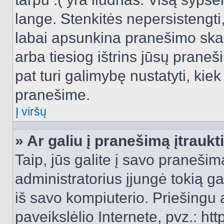
lange. Stenkitės nepersistengti
labai apsunkina pranešimo skai
arba tiesiog ištrins jūsų praneš
pat turi galimybę nustatyti, ki
pranešime.
Į viršų
» Ar galiu į pranešimą įtraukt
Taip, jūs galite į savo pranešimą
administratorius įjungė tokią gal
iš savo kompiuterio. Priešingu a
paveikslėlio Internete, pvz.: 