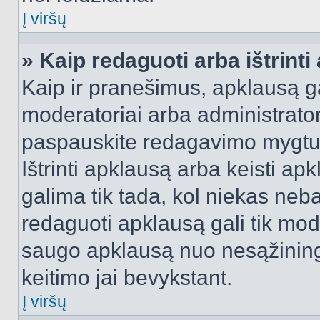
Į viršų
» Kaip redaguoti arba ištrint
Kaip ir pranešimus, apklausą gal
moderatoriai arba administrato
paspauskite redagavimo mygtu
Ištrinti apklausą arba keisti a
galima tik tada, kol niekas neba
redaguoti apklausą gali tik mode
saugo apklausą nuo nesąžinin
keitimo jai bevykstant.
Į viršų