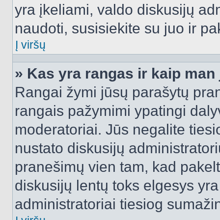
yra įkeliami, valdo diskusijų ad
naudoti, susisiekite su juo ir pa
Į viršų
» Kas yra rangas ir kaip man j
Rangai žymi jūsų parašytų prane
rangais pažymimi ypatingi dalyvi
moderatoriai. Jūs negalite tiesi
nustato diskusijų administrator
pranešimų vien tam, kad pake
diskusijų lentų toks elgesys yr
administratoriai tiesiog sumaži