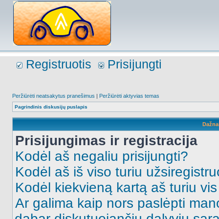
Registruotis
Prisijungti
Peržiūrėti neatsakytus pranešimus
|
Peržiūrėti aktyvias temas
Pagrindinis diskusijų puslapis
Dažna
Prisijungimas ir registracija
Kodėl aš negaliu prisijungti?
Kodėl aš iš viso turiu užsiregistru
Kodėl kiekvieną kartą aš turiu vis 
Ar galima kaip nors paslėpti man
dabar diskutuojančių dalyvių sąr