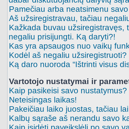
Pamečiau arba neatsimenu savo 
Aš užsiregistravau, tačiau negaliu 
Kažkada buvau užsiregistravęs, ta
negaliu prisijungti. Ką daryti?!
Kas yra apsaugos nuo vaikų fun
Kodėl aš negaliu užsiregistruoti?
Ką daro nuoroda “Ištrinti visus di
Vartotojo nustatymai ir parame
Kaip pasikeisi savo nustatymus?
Neteisingas laikas!
Pakeičiau laiko juostas, tačiau lai
Kalbų sąraše aš nerandu savo ka
Kaip įsidėti paveikslėlį po savo v