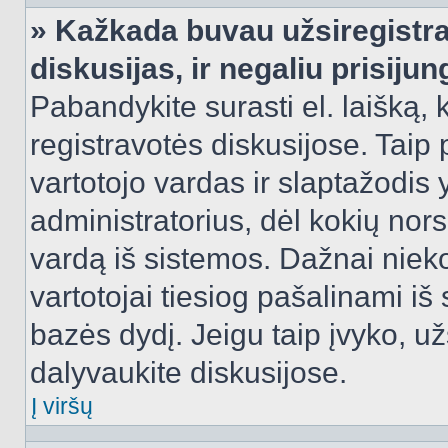
» Kažkada buvau užsiregistra
diskusijas, ir negaliu prisijun
Pabandykite surasti el. laišką, 
registravotės diskusijose. Taip p
vartotojo vardas ir slaptažodis y
administratorius, dėl kokių nors
vardą iš sistemos. Dažnai niek
vartotojai tiesiog pašalinami i
bazės dydį. Jeigu taip įvyko, užs
dalyvaukite diskusijose.
Į viršų