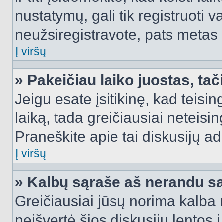
nustatymų, gali tik registruoti va
neužsiregistravote, pats metas b
Į viršų
» Pakeičiau laiko juostas, tač
Jeigu esate įsitikinę, kad teisin
laiką, tada greičiausiai neteisi
Praneškite apie tai diskusijų ad
Į viršų
» Kalbų sąraše aš nerandu s
Greičiausiai jūsų norima kalba 
neišvertė šios diskusijų lentos 