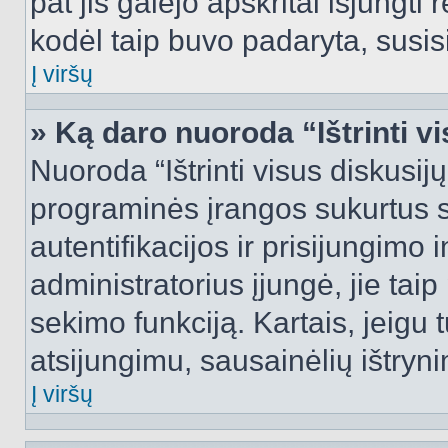
pat jis galėjo apskritai išjungti 
kodėl taip buvo padaryta, susisi
Į viršų
» Ką daro nuoroda “Ištrinti v
Nuoroda “Ištrinti visus diskusij
programinės įrangos sukurtus 
autentifikacijos ir prisijungimo 
administratorius įjungė, jie tai
sekimo funkciją. Kartais, jeigu 
atsijungimu, sausainėlių ištryni
Į viršų