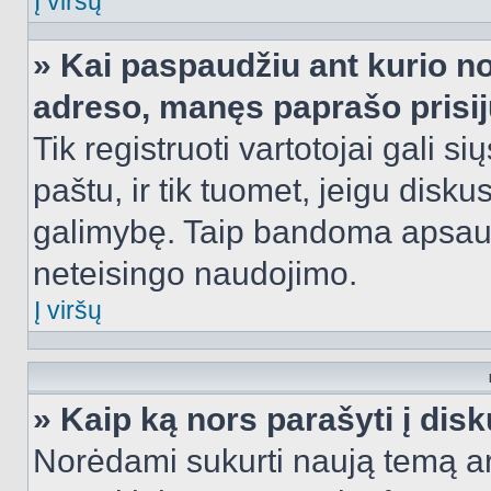
Į viršų
» Kai paspaudžiu ant kurio no
adreso, manęs paprašo prisij
Tik registruoti vartotojai gali s
paštu, ir tik tuomet, jeigu disku
galimybę. Taip bandoma apsaugo
neteisingo naudojimo.
Į viršų
» Kaip ką nors parašyti į dis
Norėdami sukurti naują temą a