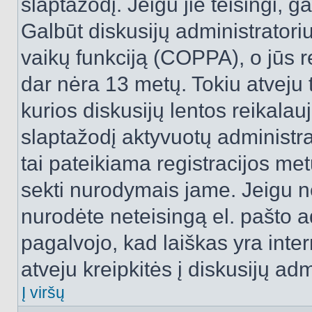
slaptažodį. Jeigu jie teisingi, ga
Galbūt diskusijų administrator
vaikų funkciją (COPPA), o jūs r
dar nėra 13 metų. Tokiu atveju 
kurios diskusijų lentos reikalauj
slaptažodį aktyvuotų administra
tai pateikiama registracijos metu.
sekti nurodymais jame. Jeigu ne
nurodėte neteisingą el. pašto 
pagalvojo, kad laiškas yra inte
atveju kreipkitės į diskusijų adm
Į viršų