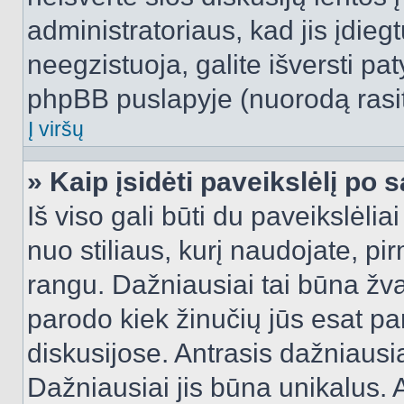
administratoriaus, kad jis įdie
neegzistuoja, galite išversti pa
phpBB puslapyje (nuorodą rasit
Į viršų
» Kaip įsidėti paveikslėlį po 
Iš viso gali būti du paveikslėlia
nuo stiliaus, kurį naudojate, pi
rangu. Dažniausiai tai būna žvai
parodo kiek žinučių jūs esat pa
diskusijose. Antrasis dažniausia
Dažniausiai jis būna unikalus. 