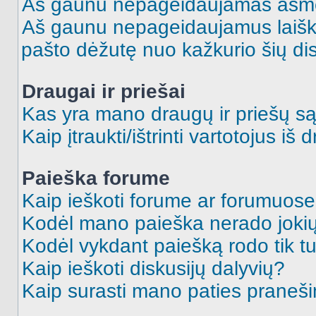
Aš gaunu nepageidaujamas asme
Aš gaunu nepageidaujamus laiškus
pašto dėžutę nuo kažkurio šių dis
Draugai ir priešai
Kas yra mano draugų ir priešų są
Kaip įtraukti/ištrinti vartotojus i
Paieška forume
Kaip ieškoti forume ar forumuos
Kodėl mano paieška nerado jokių
Kodėl vykdant paiešką rodo tik tu
Kaip ieškoti diskusijų dalyvių?
Kaip surasti mano paties praneš