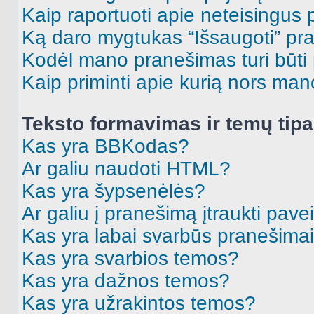
Kaip raportuoti apie neteisingus
Ką daro mygtukas “Išsaugoti” p
Kodėl mano pranešimas turi būti p
Kaip priminti apie kurią nors ma
Teksto formavimas ir temų tipa
Kas yra BBKodas?
Ar galiu naudoti HTML?
Kas yra šypsenėlės?
Ar galiu į pranešimą įtraukti pavei
Kas yra labai svarbūs pranešima
Kas yra svarbios temos?
Kas yra dažnos temos?
Kas yra užrakintos temos?