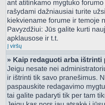
ant atitinkamo mygtuko forumo 
rašydami dažniausiai turite užsi
kiekviename forume ir temoje 
Pavyzdžiui: Jūs galite kurti nau
apklausose ir t.t.
Į viršų
» Kaip redaguoti arba ištrint
Jeigu nesate nei administratori
ir ištrinti tik savo pranešimus
paspauskite redagavimo mygtuk
tai galite padaryti tik per tam 
Jeigu kas nors jau atsakė į jūs