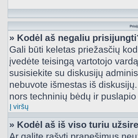
Prisi
» Kodėl aš negaliu prisijungti
Gali būti keletas priežasčių kodė
įvedėte teisingą vartotojo vardą i
susisiekite su diskusijų administ
nebuvote išmestas iš diskusijų. T
nors techninių bėdų ir puslapio s
Į viršų
» Kodėl aš iš viso turiu užsir
Ar galite rašyti pranešimus neu