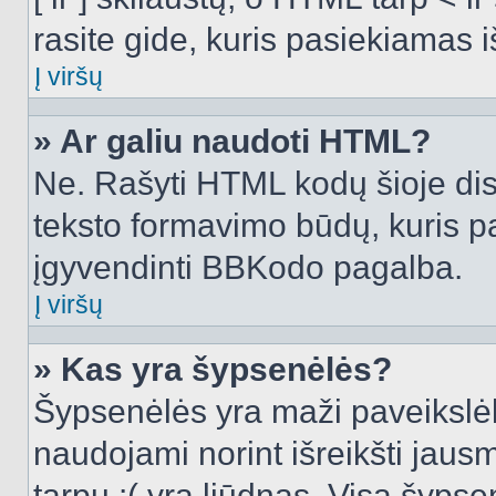
rasite gide, kuris pasiekiamas
Į viršų
» Ar galiu naudoti HTML?
Ne. Rašyti HTML kodų šioje dis
teksto formavimo būdų, kuris 
įgyvendinti BBKodo pagalba.
Į viršų
» Kas yra šypsenėlės?
Šypsenėlės yra maži paveikslėl
naudojami norint išreikšti jausm
tarpu :( yra liūdnas. Visą šyps