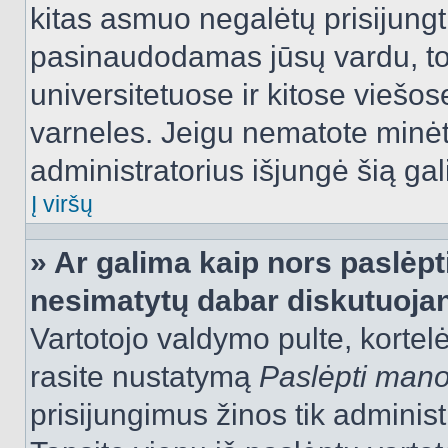
kitas asmuo negalėtų prisijungt
pasinaudodamas jūsų vardu, tod
universitetuose ir kitose viešo
varneles. Jeigu nematote minėt
administratorius išjungė šią ga
Į viršų
» Ar galima kaip nors paslėpt
nesimatytų dabar diskutuojan
Vartotojo valdymo pulte, kortelė
rasite nustatymą
Paslėpti man
prisijungimus žinos tik administr