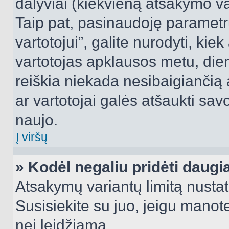
dalyviai (kiekvieną atsakymo var
Taip pat, pasinaudoję parametr
vartotojui”, galite nurodyti, kie
vartotojas apklausos metu, dien
reiškia niekada nesibaigiančią a
ar vartotojai galės atšaukti sav
naujo.
Į viršų
» Kodėl negaliu pridėti daug
Atsakymų variantų limitą nustat
Susisiekite su juo, jeigu manot
nei leidžiama.