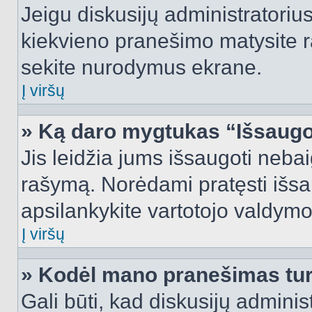
Jeigu diskusijų administratorius
kiekvieno pranešimo matysite r
sekite nurodymus ekrane.
Į viršų
» Ką daro mygtukas “Išsaugo
Jis leidžia jums išsaugoti nebai
rašymą. Norėdami pratęsti išs
apsilankykite vartotojo valdymo
Į viršų
» Kodėl mano pranešimas turi
Gali būti, kad diskusijų admini