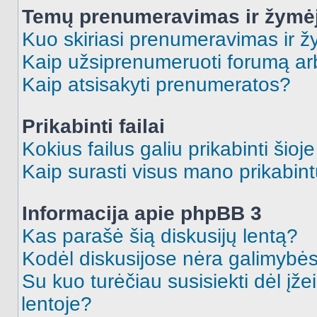
Temų prenumeravimas ir žymė
Kuo skiriasi prenumeravimas ir 
Kaip užsiprenumeruoti forumą a
Kaip atsisakyti prenumeratos?
Prikabinti failai
Kokius failus galiu prikabinti šioj
Kaip surasti visus mano prikabint
Informacija apie phpBB 3
Kas parašė šią diskusijų lentą?
Kodėl diskusijose nėra galimybė
Su kuo turėčiau susisiekti dėl įže
lentoje?