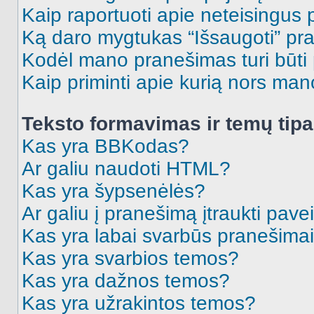
Kaip raportuoti apie neteisingus
Ką daro mygtukas “Išsaugoti” p
Kodėl mano pranešimas turi būti p
Kaip priminti apie kurią nors ma
Teksto formavimas ir temų tipa
Kas yra BBKodas?
Ar galiu naudoti HTML?
Kas yra šypsenėlės?
Ar galiu į pranešimą įtraukti pavei
Kas yra labai svarbūs pranešima
Kas yra svarbios temos?
Kas yra dažnos temos?
Kas yra užrakintos temos?