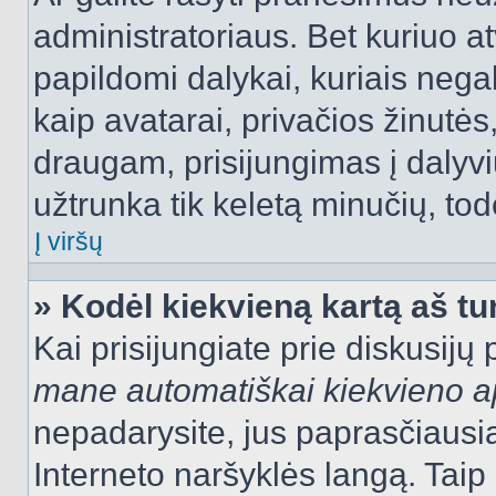
administratoriaus. Bet kuriuo a
papildomi dalykai, kuriais negal
kaip avatarai, privačios žinutės
draugam, prisijungimas į dalyvių
užtrunka tik keletą minučių, todė
Į viršų
» Kodėl kiekvieną kartą aš tur
Kai prisijungiate prie diskusijų
mane automatiškai kiekvieno 
nepadarysite, jus paprasčiausiai
Interneto naršyklės langą. Ta