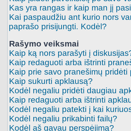
Kas yra rangas ir kaip man jį pasi
Kai paspaudžiu ant kurio nors va
paprašo prisijungti. Kodėl?
Rašymo veiksmai
Kaip ką nors parašyti į diskusijas
Kaip redaguoti arba ištrinti pran
Kaip prie savo pranešimų pridėti
Kaip sukurti apklausą?
Kodėl negaliu pridėti daugiau a
Kaip redaguoti arba ištrinti apkl
Kodėl negaliu patekti į kai kuriu
Kodėl negaliu prikabinti failų?
Kodėl aš gavau perspėjimą?