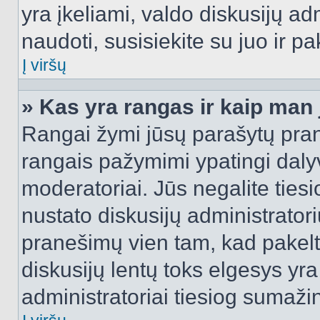
yra įkeliami, valdo diskusijų ad
naudoti, susisiekite su juo ir pa
Į viršų
» Kas yra rangas ir kaip man j
Rangai žymi jūsų parašytų prane
rangais pažymimi ypatingi dalyvi
moderatoriai. Jūs negalite tiesi
nustato diskusijų administrator
pranešimų vien tam, kad pake
diskusijų lentų toks elgesys yr
administratoriai tiesiog sumaži