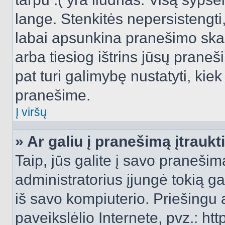
lange. Stenkitės nepersistengti
labai apsunkina pranešimo skai
arba tiesiog ištrins jūsų praneš
pat turi galimybę nustatyti, ki
pranešime.
Į viršų
» Ar galiu į pranešimą įtraukt
Taip, jūs galite į savo pranešimą
administratorius įjungė tokią gal
iš savo kompiuterio. Priešingu a
paveikslėlio Internete, pvz.: 