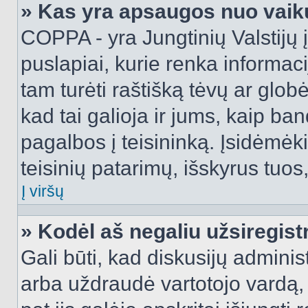
» Kas yra apsaugos nuo vaik
COPPA - yra Jungtinių Valstijų į
puslapiai, kurie renka informac
tam turėti raštišką tėvų ar globė
kad tai galioja ir jums, kaip ba
pagalbos į teisininką. Įsidėmėk
teisinių patarimų, išskyrus tuos,
Į viršų
» Kodėl aš negaliu užsiregist
Gali būti, kad diskusijų admini
arba uždraudė vartotojo vardą, 