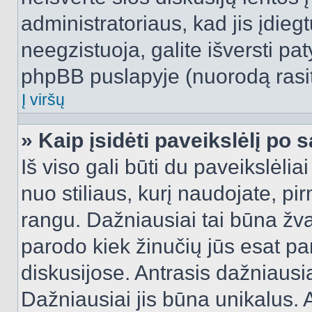
administratoriaus, kad jis įdie
neegzistuoja, galite išversti pa
phpBB puslapyje (nuorodą rasit
Į viršų
» Kaip įsidėti paveikslėlį po 
Iš viso gali būti du paveikslėlia
nuo stiliaus, kurį naudojate, pi
rangu. Dažniausiai tai būna žvai
parodo kiek žinučių jūs esat pa
diskusijose. Antrasis dažniausia
Dažniausiai jis būna unikalus. 