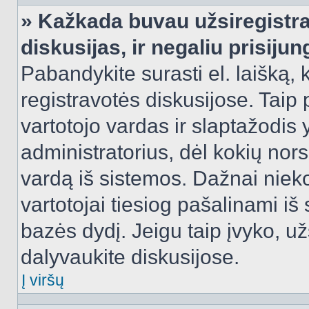
» Kažkada buvau užsiregistra
diskusijas, ir negaliu prisijun
Pabandykite surasti el. laišką, 
registravotės diskusijose. Taip p
vartotojo vardas ir slaptažodis y
administratorius, dėl kokių nors
vardą iš sistemos. Dažnai niek
vartotojai tiesiog pašalinami i
bazės dydį. Jeigu taip įvyko, užs
dalyvaukite diskusijose.
Į viršų