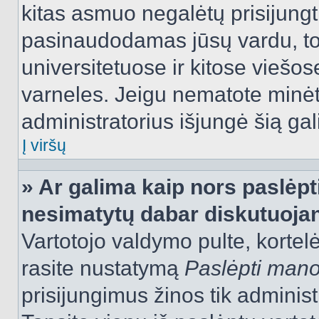
kitas asmuo negalėtų prisijungt
pasinaudodamas jūsų vardu, tod
universitetuose ir kitose viešo
varneles. Jeigu nematote minėt
administratorius išjungė šią ga
Į viršų
» Ar galima kaip nors paslėpt
nesimatytų dabar diskutuojan
Vartotojo valdymo pulte, kortelė
rasite nustatymą
Paslėpti man
prisijungimus žinos tik administr