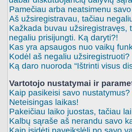
Pamečiau arba neatsimenu savo 
Aš užsiregistravau, tačiau negaliu 
Kažkada buvau užsiregistravęs, ta
negaliu prisijungti. Ką daryti?!
Kas yra apsaugos nuo vaikų fun
Kodėl aš negaliu užsiregistruoti?
Ką daro nuoroda “Ištrinti visus di
Vartotojo nustatymai ir parame
Kaip pasikeisi savo nustatymus?
Neteisingas laikas!
Pakeičiau laiko juostas, tačiau lai
Kalbų sąraše aš nerandu savo ka
Kaip įsidėti paveikslėlį po savo v