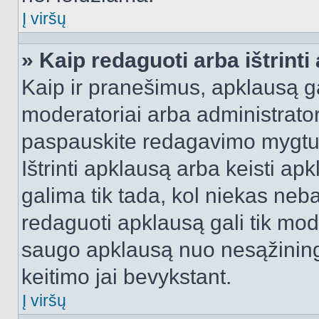
Į viršų
» Kaip redaguoti arba ištrint
Kaip ir pranešimus, apklausą gal
moderatoriai arba administrato
paspauskite redagavimo mygtu
Ištrinti apklausą arba keisti a
galima tik tada, kol niekas neba
redaguoti apklausą gali tik mode
saugo apklausą nuo nesąžinin
keitimo jai bevykstant.
Į viršų