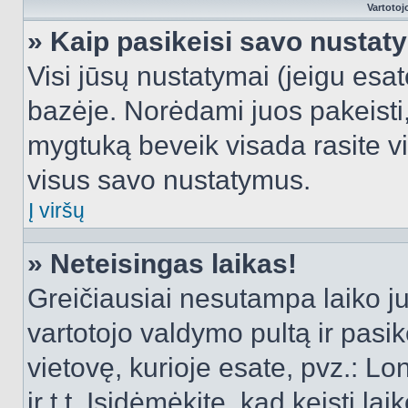
Vartotoj
» Kaip pasikeisi savo nusta
Visi jūsų nustatymai (jeigu es
bazėje. Norėdami juos pakeisti,
mygtuką beveik visada rasite vi
visus savo nustatymus.
Į viršų
» Neteisingas laikas!
Greičiausiai nesutampa laiko juo
vartotojo valdymo pultą ir pasike
vietovę, kurioje esate, pvz.: L
ir t.t. Įsidėmėkite, kad keisti lai