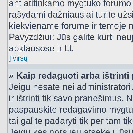
ant atitinkamo mygtuko forumo 
rašydami dažniausiai turite užsi
kiekviename forume ir temoje 
Pavyzdžiui: Jūs galite kurti nau
apklausose ir t.t.
Į viršų
» Kaip redaguoti arba ištrint
Jeigu nesate nei administratori
ir ištrinti tik savo pranešimus
paspauskite redagavimo mygtuk
tai galite padaryti tik per tam 
Jeigu kas nors jau atsakė į jūs