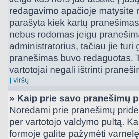
redagavimo apačioje matysite n
parašyta kiek kartų pranešimas
nebus rodomas jeigu pranešim
administratorius, tačiau jie turi
pranešimas buvo redaguotas. Tai
vartotojai negali ištrinti praneši
Į viršų
» Kaip prie savo pranešimų p
Norėdami prie pranešimų pridėti 
per vartotojo valdymo pultą. Ka
formoje galite pažymėti varnel