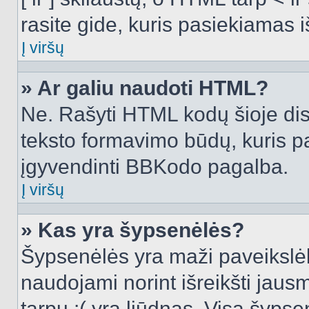
rasite gide, kuris pasiekiamas
Į viršų
» Ar galiu naudoti HTML?
Ne. Rašyti HTML kodų šioje dis
teksto formavimo būdų, kuris 
įgyvendinti BBKodo pagalba.
Į viršų
» Kas yra šypsenėlės?
Šypsenėlės yra maži paveikslėl
naudojami norint išreikšti jausm
tarpu :( yra liūdnas. Visą šyps