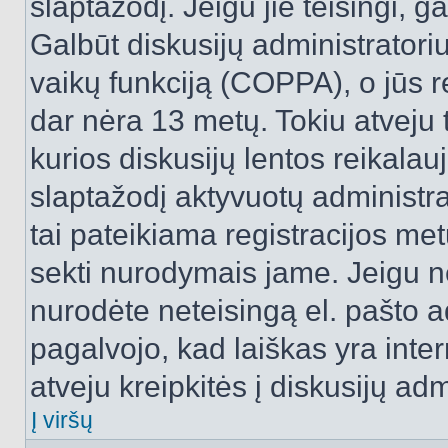
slaptažodį. Jeigu jie teisingi, ga
Galbūt diskusijų administrator
vaikų funkciją (COPPA), o jūs r
dar nėra 13 metų. Tokiu atveju 
kurios diskusijų lentos reikalauj
slaptažodį aktyvuotų administra
tai pateikiama registracijos metu.
sekti nurodymais jame. Jeigu ne
nurodėte neteisingą el. pašto 
pagalvojo, kad laiškas yra inte
atveju kreipkitės į diskusijų adm
Į viršų