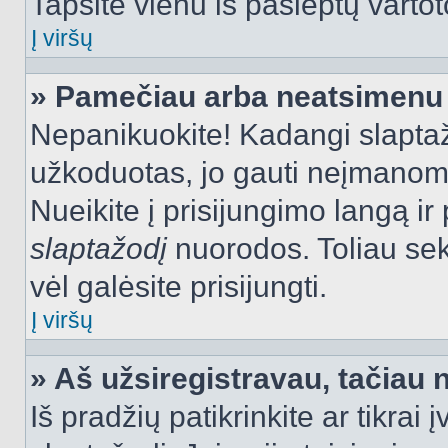
Tapsite vienu iš paslėptų vartot
Į viršų
» Pamečiau arba neatsimenu 
Nepanikuokite! Kadangi slapt
užkoduotas, jo gauti neįmanoma.
Nueikite į prisijungimo langą i
slaptažodį
nuorodos. Toliau sek
vėl galėsite prisijungti.
Į viršų
» Aš užsiregistravau, tačiau n
Iš pradžių patikrinkite ar tikrai 