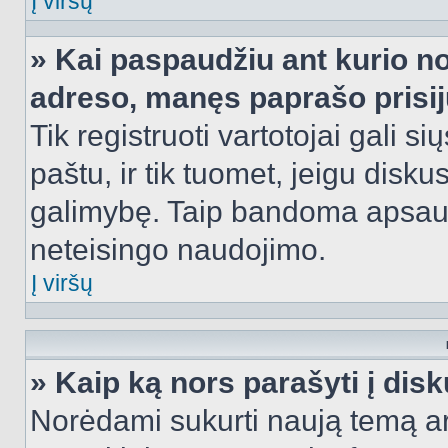
Į viršų
» Kai paspaudžiu ant kurio no
adreso, manęs paprašo prisij
Tik registruoti vartotojai gali s
paštu, ir tik tuomet, jeigu disku
galimybę. Taip bandoma apsaugo
neteisingo naudojimo.
Į viršų
» Kaip ką nors parašyti į dis
Norėdami sukurti naują temą a