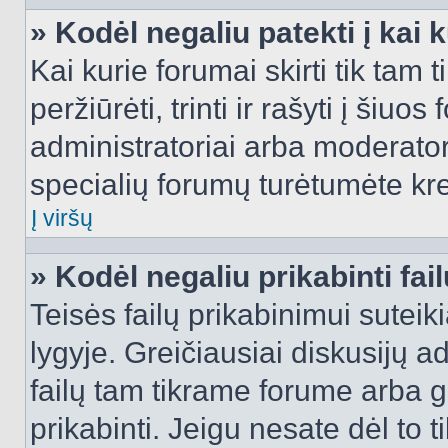
» Kodėl negaliu patekti į kai
Kai kurie forumai skirti tik tam 
peržiūrėti, trinti ir rašyti į ši
administratoriai arba moderatori
specialių forumų turėtumėte krei
Į viršų
» Kodėl negaliu prikabinti fai
Teisės failų prikabinimui sutei
lygyje. Greičiausiai diskusijų ad
failų tam tikrame forume arba ga
prikabinti. Jeigu nesate dėl to t