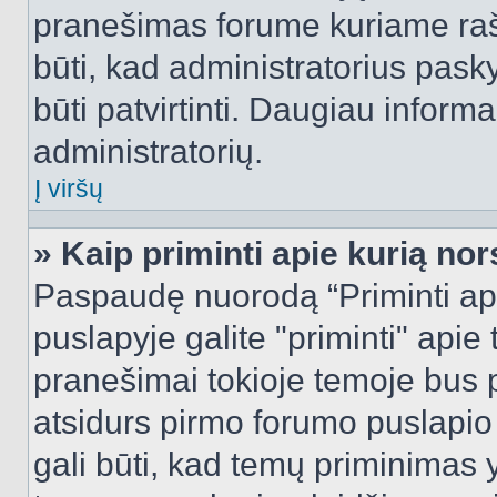
pranešimas forume kuriame rašote
būti, kad administratorius pasky
būti patvirtinti. Daugiau inform
administratorių.
Į viršų
» Kaip priminti apie kurią n
Paspaudę nuorodą “Priminti ap
puslapyje galite "priminti" apie
pranešimai tokioje temoje bus p
atsidurs pirmo forumo puslapio
gali būti, kad temų priminimas 