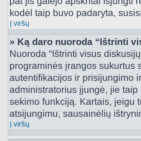
pat jis galėjo apskritai išjungti 
kodėl taip buvo padaryta, susisi
Į viršų
» Ką daro nuoroda “Ištrinti v
Nuoroda “Ištrinti visus diskusij
programinės įrangos sukurtus 
autentifikacijos ir prisijungimo 
administratorius įjungė, jie tai
sekimo funkciją. Kartais, jeigu 
atsijungimu, sausainėlių ištryni
Į viršų