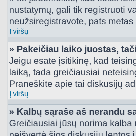
nustatymų, gali tik registruoti va
neužsiregistravote, pats metas b
Į viršų
» Pakeičiau laiko juostas, tač
Jeigu esate įsitikinę, kad teisin
laiką, tada greičiausiai neteisi
Praneškite apie tai diskusijų ad
Į viršų
» Kalbų sąraše aš nerandu s
Greičiausiai jūsų norima kalba 
neišvertė šios diskusijų lentos 