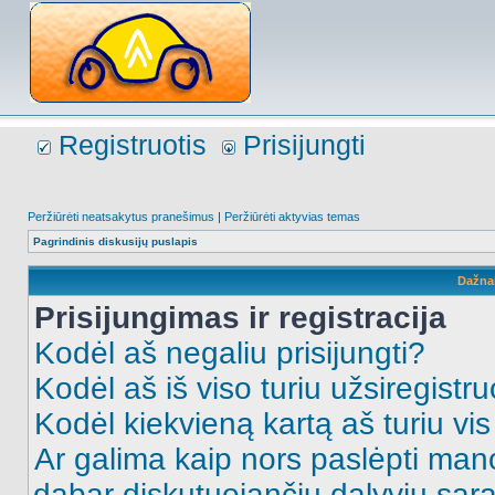
Registruotis
Prisijungti
Peržiūrėti neatsakytus pranešimus
|
Peržiūrėti aktyvias temas
Pagrindinis diskusijų puslapis
Dažna
Prisijungimas ir registracija
Kodėl aš negaliu prisijungti?
Kodėl aš iš viso turiu užsiregistru
Kodėl kiekvieną kartą aš turiu vis 
Ar galima kaip nors paslėpti man
dabar diskutuojančių dalyvių sąr