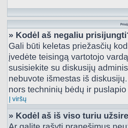
Prisi
» Kodėl aš negaliu prisijungti
Gali būti keletas priežasčių kodė
įvedėte teisingą vartotojo vardą i
susisiekite su diskusijų administ
nebuvote išmestas iš diskusijų. T
nors techninių bėdų ir puslapio s
Į viršų
» Kodėl aš iš viso turiu užsir
Ar galite rašyti pranešimus neu