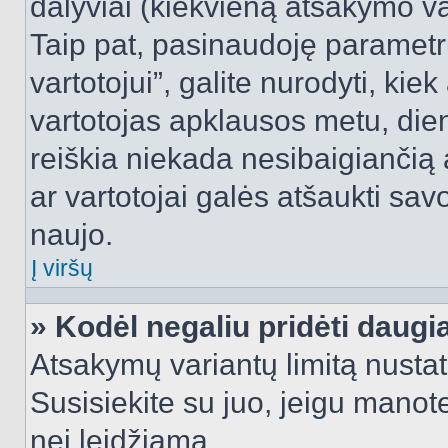
dalyviai (kiekvieną atsakymo var
Taip pat, pasinaudoję parametr
vartotojui”, galite nurodyti, kie
vartotojas apklausos metu, dien
reiškia niekada nesibaigiančią a
ar vartotojai galės atšaukti sav
naujo.
Į viršų
» Kodėl negaliu pridėti daug
Atsakymų variantų limitą nustat
Susisiekite su juo, jeigu manot
nei leidžiama.