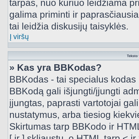
tarpas, nuo kuriuo leidžiama pr
galima priminti ir paprasčiausiai 
tai leidžia diskusijų taisyklės.
Į viršų
Teksto 
» Kas yra BBKodas?
BBKodas - tai specialus kodas 
BBKodą gali išjungti/įjungti ad
įjungtas, paprasti vartotojai gali 
nustatymus, arba tiesiog kiek
Skirtumas tarp BBKodo ir HTML
[ ir ] skliaustų, o HTML tarp <