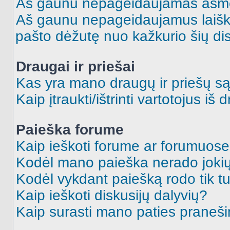
Aš gaunu nepageidaujamas asme
Aš gaunu nepageidaujamus laiškus
pašto dėžutę nuo kažkurio šių dis
Draugai ir priešai
Kas yra mano draugų ir priešų są
Kaip įtraukti/ištrinti vartotojus i
Paieška forume
Kaip ieškoti forume ar forumuos
Kodėl mano paieška nerado jokių
Kodėl vykdant paiešką rodo tik tu
Kaip ieškoti diskusijų dalyvių?
Kaip surasti mano paties praneš