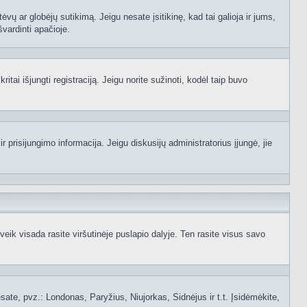
ėvų ar globėjų sutikimą. Jeigu nesate įsitikinę, kad tai galioja ir jums,
švardinti apačioje.
itai išjungti registraciją. Jeigu norite sužinoti, kodėl taip buvo
 prisijungimo informacija. Jeigu diskusijų administratorius įjungė, jie
ik visada rasite viršutinėje puslapio dalyje. Ten rasite visus savo
 esate, pvz.: Londonas, Paryžius, Niujorkas, Sidnėjus ir t.t. Įsidėmėkite,