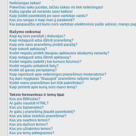
Neteisingas laikas!
Pakeičiau laiko juostas, tačiau laikas vis tiek neteisingas!
Kalbų sąraše aš nerandu savo kalbos!
Kaip įsidėti paveikslėlį po savo vartotojo vardu?
Kas yra rangas ir kaip man jį pasikeisti?
Kai paspaudžiu ant kurio nors vartotojo elektroninio pašto adreso, manęs pap
Rašymo veiksmai
Kaip ką nors parašyti į diskusijas?
Kaip redaguoti arba ištrinti pranešimą?
Kaip prie savo pranešimų pridėti parašą?
Kaip sukurti apklausą?
Kodėl negaliu pridėti daugiau apklausos atsakymų variantų?
Kaip redaguoti arba ištrinti apklausą?
Kodėl negaliu patekti į kai kuriuos forumus?
Kodėl negaliu prikabinti failų?
Kodėl aš gavau perspėjimą?
Kaip raportuoti apie neteisingus pranešimus moderatoriui?
Ką daro mygtukas “Išsaugoti” pranešimo rašymo lange?
Kodėl mano pranešimas turi būti patvirtintas?
Kaip priminti apie kurią nors mano temą?
Teksto formavimas ir temų tipai
Kas yra BBKodas?
Ar galiu naudoti HTML?
Kas yra šypsenėlės?
Ar galiu į pranešimą įtraukti paveikslėlį?
Kas yra labai svarbūs pranešimai?
Kas yra svarbios temos?
Kas yra dažnos temos?
Kas yra užrakintos temos?
Kas yra temų piktogramos?