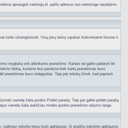
p bandoma apsaugoti vartotojų el. pašto adresus nuo neteisingo naudojimo.
 turite užsiregistruoti. Visų jūsų teisių sąrašas kiekviename forume ir
vimo mygtuką virš atitinkamo pranešimo. Kartais tai galite padaryti tik
į teksto bloką, kuriame bus parašyta kiek kartų pranešimas buvo
dėl pranešimas buvo redaguotas. Taip pat reikėtų žinoti, kad paprasti
pažymėti varnelę šalia punkto
Pridėti parašą
. Taip pat galite pridėti parašą
ymėjus varnelę šalia aukščiau minėto punkto pranešimo rašymo lange.
vadinasi neturite teisių kurti apklausas. Iš pradžių įrašykite apklausos