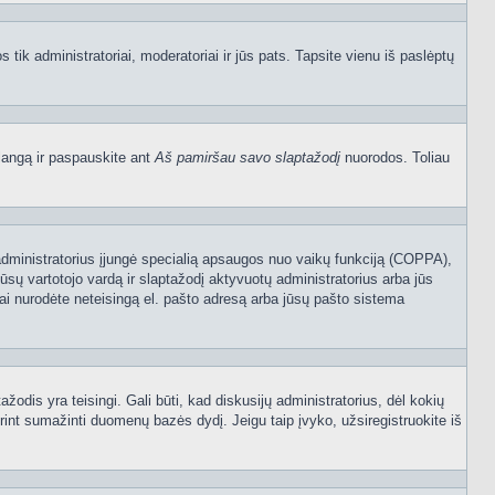
os tik administratoriai, moderatoriai ir jūs pats. Tapsite vienu iš paslėptų
langą ir paspauskite ant
Aš pamiršau savo slaptažodį
nuorodos. Toliau
sijų administratorius įjungė specialią apsaugos nuo vaikų funkciją (COPPA),
ūsų vartotojo vardą ir slaptažodį aktyvuotų administratorius arba jūs
usiai nurodėte neteisingą el. pašto adresą arba jūsų pašto sistema
tažodis yra teisingi. Gali būti, kad diskusijų administratorius, dėl kokių
rint sumažinti duomenų bazės dydį. Jeigu taip įvyko, užsiregistruokite iš