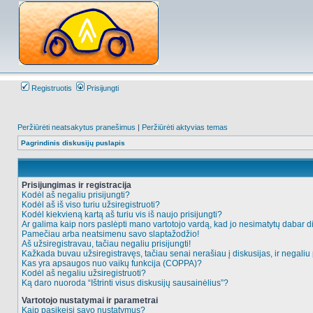
Registruotis
Prisijungti
Peržiūrėti neatsakytus pranešimus
|
Peržiūrėti aktyvias temas
Pagrindinis diskusijų puslapis
Prisijungimas ir registracija
Kodėl aš negaliu prisijungti?
Kodėl aš iš viso turiu užsiregistruoti?
Kodėl kiekvieną kartą aš turiu vis iš naujo prisijungti?
Ar galima kaip nors paslėpti mano vartotojo vardą, kad jo nesimatytų dabar d
Pamečiau arba neatsimenu savo slaptažodžio!
Aš užsiregistravau, tačiau negaliu prisijungti!
Kažkada buvau užsiregistravęs, tačiau senai nerašiau į diskusijas, ir negaliu p
Kas yra apsaugos nuo vaikų funkcija (COPPA)?
Kodėl aš negaliu užsiregistruoti?
Ką daro nuoroda “Ištrinti visus diskusijų sausainėlius”?
Vartotojo nustatymai ir parametrai
Kaip pasikeisi savo nustatymus?