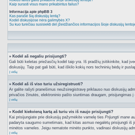
Kokius failus galiu prikabinti šioje diskusijų lentoje?
Kaip surasti visus mano prikabintus failus?
Informacija apie phpBB 3
Kas parašė šią diskusijų lentą?
Kodėl diskusijose nėra galimybės X?
Su kuo turėčiau susisiekti dėl įžeidžiančios informacijos šioje diskusijų lento
» Kodėl aš negaliu prisijungti?
Gali būti keletas priežasčių kodėl taip yra. Iš pradžių įsitikinkite, kad įv
diskusijų. Taip pat gali būti, kad iškilo kokių nors techninių bėdų ir puslap
Į viršų
» Kodėl aš iš viso turiu užsiregistruoti?
Ar galite rašyti pranešimus neužsiregistravę priklauso nuo diskusijų admi
privačios žinutės, elektroninio pašto siuntimas draugam, prisijungimas į da
Į viršų
» Kodėl kiekvieną kartą aš turiu vis iš naujo prisijungti?
Kai prisijungiate prie diskusijų pažymėkite varnelę ties
Prijungti mane a
padaryta saugumo sumetimais, kad kitas asmuo negalėtų prisijungti iš jū
minėtos varneles. Jeigu nematote minėto punkto, vadinasi diskusijų admi
Į viršų