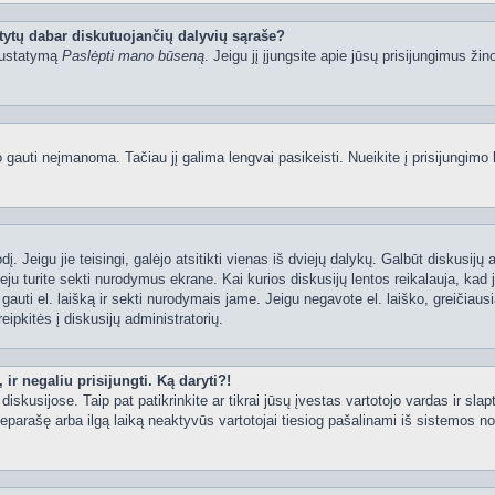
tytų dabar diskutuojančių dalyvių sąraše?
 nustatymą
Paslėpti mano būseną
. Jeigu jį įjungsite apie jūsų prisijungimus žin
uti neįmanoma. Tačiau jį galima lengvai pasikeisti. Nueikite į prisijungimo 
ažodį. Jeigu jie teisingi, galėjo atsitikti vienas iš dviejų dalykų. Galbūt disku
ju turite sekti nurodymus ekrane. Kai kurios diskusijų lentos reikalauja, kad j
e gauti el. laišką ir sekti nurodymais jame. Jeigu negavote el. laiško, greičia
eipkitės į diskusijų administratorių.
ir negaliu prisijungti. Ką daryti?!
iskusijose. Taip pat patikrinkite ar tikrai jūsų įvestas vartotojo vardas ir slap
neparašę arba ilgą laiką neaktyvūs vartotojai tiesiog pašalinami iš sistemos no