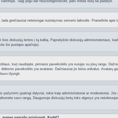
ti vartotojai. Taigi jeigu dar neužsiregistravote, pats metas būtų tai padaryti.
ą, tada greičiausiai neteisingai nustatymas serverio laikrodis. Praneškite apie ta
 šios diskusijų lentos į tą kalbą. Paprašykite diskusijų administratoriaus, kad
ite šio puslapio apačioje).
 stiliaus, kurį naudojate, pirmasis paveikslėlis yra susijęs su jūsų rangu. Dažni
 didesnis paveikslėlis yra avataras. Dažniausiai jis būna unikalus. Avatarų gali
 buvo išjungti.
 pažymimi ypatingi dalyviai, tokie kaip administratoriai ar moderatoriai. Jūs n
eltumėte savo rangą. Daugumoje diskusijų lentų toks elgesys yra netoleruojam
o, manęs paprašo prisijungti. Kodėl?