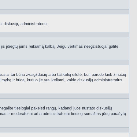
i diskusijų administratoriui.
 jis įdiegtų jums reikiamą kalbą. Jeigu vertimas neegzistuoja, galite
ausiai tai būna žvaigždučių arba taškelių eilutė, kuri parodo kiek žinučių
mybę ir būdą, kuriuo jie yra įkeliami, valdo diskusijų administratorius.
egalite tiesiogiai pakeisti rangų, kadangi juos nustato diskusijų
as ir moderatoriai arba administratoriai tiesiog sumažins jūsų parašytų