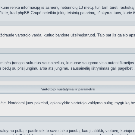
kurie renka informaciją iš asmenų neturinčių 13 metų, turi tam turėti raštišką t
ėkite, kad phpBB Grupė neteikia jokių teisinių patarimų, išskyrus tuos, kurie i
raudė vartotojo vardą, kuriuo bandote užsiregistruoti. Taip pat jis galėjo apskr
aminės įrangos sukurtus sausainėlius, kuriuose saugoma visa autentifikacijos ir
te bėdų su prisijungimu arba atsijungimu, sausainėlių ištrynimas gali pagelbėti.
Vartotojo nustatymai ir parametrai
je. Norėdami juos pakeisti, aplankykite vartotojo valdymo pultą; mygtuką beve
aldymo pultą ir pasikeiskite savo laiko juostą, kad ji atitiktų vietovę, kurioje