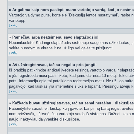
» Ar galima kaip nors paslėpti mano vartotojo vardą, kad jo nesima
Vartotojo valdymo pulte, kortelėje “Diskusijų lentos nustatymai”, rasite
vartotojų.
Į viršų
» Pamečiau arba neatsimenu savo slaptažodžio!
Nepanikuokite! Kadangi slaptažodis sistemoje saugomas užkoduotas, jo ga
sekite nurodymus ekrane ir ne už ilgo vėl galėsite prisijungti.
Į viršų
» Aš užsiregistravau, tačiau negaliu prisijungti!
Iš pradžių patikrinkite ar tikrai įvedėte teisingą vartotojo vardą ir slapt
o jūs registruodamiesi pasirinkote, kad jums dar nėra 13 metų. Tokiu atve
pats. Informacija apie tai pateikiama registracijos metu. Ne už ilgo turit
pagalvojo, kad laiškas yra internetinė šiukšlė (spam). Priešingu atveju kr
Į viršų
» Kažkada buvau užsiregistravęs, tačiau senai nerašiau į diskusijas, 
Pabandykite surasti el. laišką, kurį gavote, kai pirmą kartą registravotės d
nors priežasčių, ištrynė jūsų vartotojo vardą iš sistemos. Dažnai nieko 
naujo ir aktyviau dalyvaukite diskusijose.
Į viršų