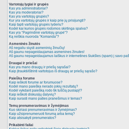
Vartotojų lygiai ir grupės
Kas yra administratoriai?
Kas yra moderatoriai?
Kas yra vartotojų grupės?
Kur yra vartotojų grupės ir kaip prie jų prisijungti?
Kaip tapti vartotojų grupės lyderiu?
Kodėl kai kurios grupės rodomos skirtinga spalva?
Kas yra “Pagrindinė vartotojų grupė”?
Ką reiškia nuoroda “Komanda”?
Asmeninės žinutės
Aš negaliu siųsti asmeninių žinučių!
Aš gaunu nepageidaujamas asmenines žinutes!
Aš gaunu nepageidaujamus laiškus ir internetines šiukšles (spam) į savo pašt
Draugai ir priešai
Kas yra mano draugų ir priešų sąrašai?
Kaip įtraukti/ištrinti vartotojus iš draugų ar priešų sąrašo?
Paieška forume
Kaip ieškoti forume ar forumuose?
Kodėl mano paieška nerado jokių rezultatų?
Kodėl vykdant paiešką rodo tik tuščią puslapį!?
Kaip ieškoti diskusijų dalyvių?
Kaip surasti mano paties pranešimus ir temas?
Temų prenumeravimas ir žymėjimas
Kuo skiriasi prenumeravimas ir žymėjimas?
Kaip užsiprenumeruoti forumą arba temą?
Kaip atsisakyti prenumeratos?
Prikabinti failai