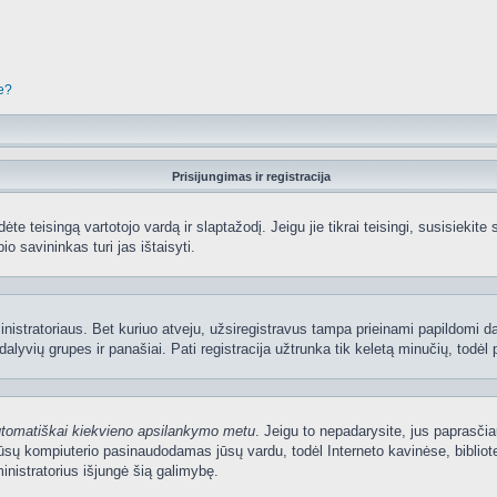
je?
Prisijungimas ir registracija
edėte teisingą vartotojo vardą ir slaptažodį. Jeigu jie tikrai teisingi, susisiekit
io savininkas turi jas ištaisyti.
nistratoriaus. Bet kuriuo atveju, užsiregistravus tampa prieinami papildomi dal
lyvių grupes ir panašiai. Pati registracija užtrunka tik keletą minučių, todėl p
utomatiškai kiekvieno apsilankymo metu
. Jeigu to nepadarysite, jus paprasčia
sų kompiuterio pasinaudodamas jūsų vardu, todėl Interneto kavinėse, bibliote
nistratorius išjungė šią galimybę.