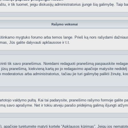
 paštu, ir tik tuomet, jeigu diskusijų administratorius įjungė šią galimybę. Tai
Rašymo veiksmai
itinkamo mygtuko forumo arba temos lange. Prieš ką nors rašydami dažniausiai
as, Jūs galite dalyvauti apklausose ir t.t.
 ištrinti tik savo pranešimus. Norėdami redaguoti pranešimą paspauskite redaga
į jūsų pranešimą, kiekvieną kartą po jo redagavimo apačioje matysite nedidel
deratorius arba administratorius, tačiau jie turi galimybę palikti žinutę, ko
 vartotojo valdymo pultą. Kai tai padarysite, pranešimo rašymo formoje galite 
tymą savo aprašyme. Net ir tokiu atveju parašo pridėjimą galimą išjungti atž
 apačioje turėtumėte matyti kortelę “Apklausos kūrimas”. Jeigu jos nematote, 