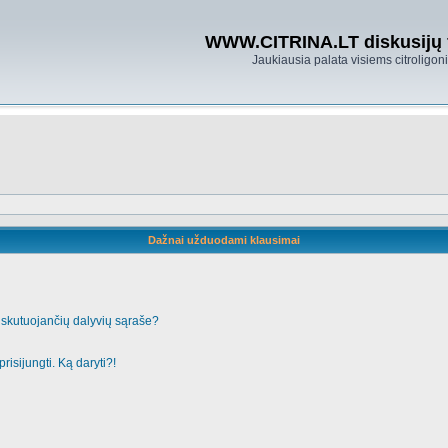
WWW.CITRINA.LT diskusijų
Jaukiausia palata visiems citroligo
Dažnai užduodami klausimai
iskutuojančių dalyvių sąraše?
risijungti. Ką daryti?!