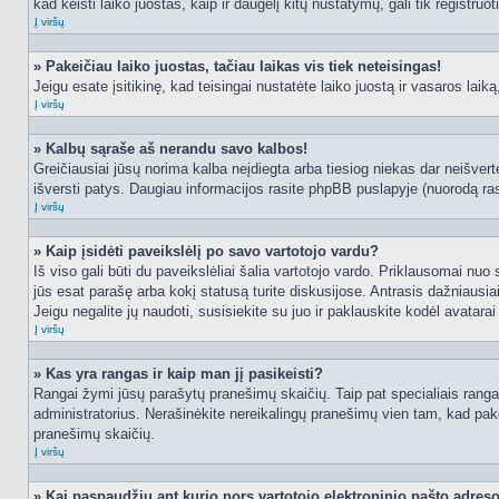
kad keisti laiko juostas, kaip ir daugelį kitų nustatymų, gali tik registruo
Į viršų
» Pakeičiau laiko juostas, tačiau laikas vis tiek neteisingas!
Jeigu esate įsitikinę, kad teisingai nustatėte laiko juostą ir vasaros laik
Į viršų
» Kalbų sąraše aš nerandu savo kalbos!
Greičiausiai jūsų norima kalba neįdiegta arba tiesiog niekas dar neišvertė
išversti patys. Daugiau informacijos rasite phpBB puslapyje (nuorodą ras
Į viršų
» Kaip įsidėti paveikslėlį po savo vartotojo vardu?
Iš viso gali būti du paveikslėliai šalia vartotojo vardo. Priklausomai nuo
jūs esat parašę arba kokį statusą turite diskusijose. Antrasis dažniausiai
Jeigu negalite jų naudoti, susisiekite su juo ir paklauskite kodėl avatarai
Į viršų
» Kas yra rangas ir kaip man jį pasikeisti?
Rangai žymi jūsų parašytų pranešimų skaičių. Taip pat specialiais rangais
administratorius. Nerašinėkite nereikalingų pranešimų vien tam, kad pak
pranešimų skaičių.
Į viršų
» Kai paspaudžiu ant kurio nors vartotojo elektroninio pašto adres