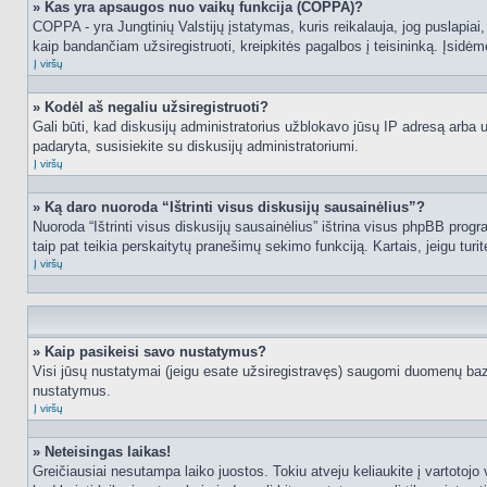
» Kas yra apsaugos nuo vaikų funkcija (COPPA)?
COPPA - yra Jungtinių Valstijų įstatymas, kuris reikalauja, jog puslapiai, 
kaip bandančiam užsiregistruoti, kreipkitės pagalbos į teisininką. Įsidėm
Į viršų
» Kodėl aš negaliu užsiregistruoti?
Gali būti, kad diskusijų administratorius užblokavo jūsų IP adresą arba užd
padaryta, susisiekite su diskusijų administratoriumi.
Į viršų
» Ką daro nuoroda “Ištrinti visus diskusijų sausainėlius”?
Nuoroda “Ištrinti visus diskusijų sausainėlius” ištrina visus phpBB progr
taip pat teikia perskaitytų pranešimų sekimo funkciją. Kartais, jeigu turi
Į viršų
» Kaip pasikeisi savo nustatymus?
Visi jūsų nustatymai (jeigu esate užsiregistravęs) saugomi duomenų bazė
nustatymus.
Į viršų
» Neteisingas laikas!
Greičiausiai nesutampa laiko juostos. Tokiu atveju keliaukite į vartotojo v