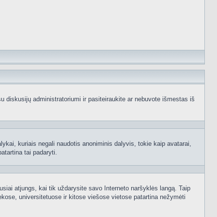
e su diskusijų administratoriumi ir pasiteiraukite ar nebuvote išmestas iš
ykai, kuriais negali naudotis anoniminis dalyvis, tokie kaip avatarai,
atartina tai padaryti.
usiai atjungs, kai tik uždarysite savo Interneto naršyklės langą. Taip
kose, universitetuose ir kitose viešose vietose patartina nežymėti