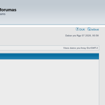
 forumas
niams
DUK
Ieškoti
Dabar yra Rgp 07 2026, 00:58
Visos datos yra Array Etc/GMT-2