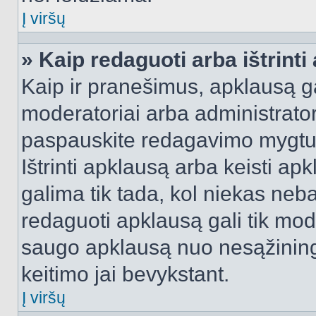
Į viršų
» Kaip redaguoti arba ištrint
Kaip ir pranešimus, apklausą gal
moderatoriai arba administrato
paspauskite redagavimo mygtu
Ištrinti apklausą arba keisti a
galima tik tada, kol niekas neba
redaguoti apklausą gali tik mode
saugo apklausą nuo nesąžinin
keitimo jai bevykstant.
Į viršų