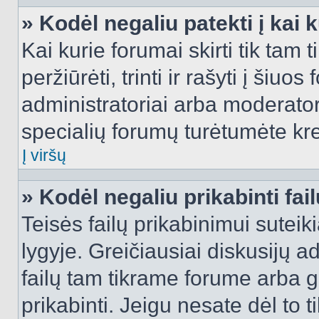
» Kodėl negaliu patekti į kai
Kai kurie forumai skirti tik tam 
peržiūrėti, trinti ir rašyti į ši
administratoriai arba moderatori
specialių forumų turėtumėte krei
Į viršų
» Kodėl negaliu prikabinti fai
Teisės failų prikabinimui sutei
lygyje. Greičiausiai diskusijų ad
failų tam tikrame forume arba ga
prikabinti. Jeigu nesate dėl to t