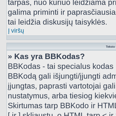
tarpas, nuo kuriuo leidžiama pr
galima priminti ir paprasčiausiai 
tai leidžia diskusijų taisyklės.
Į viršų
Teksto 
» Kas yra BBKodas?
BBKodas - tai specialus kodas 
BBKodą gali išjungti/įjungti ad
įjungtas, paprasti vartotojai gali 
nustatymus, arba tiesiog kiek
Skirtumas tarp BBKodo ir HTML
[ ir ] skliaustų, o HTML tarp <