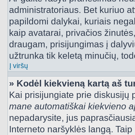
administratoriaus. Bet kuriuo a
papildomi dalykai, kuriais negal
kaip avatarai, privačios žinutės
draugam, prisijungimas į dalyvių
užtrunka tik keletą minučių, todė
Į viršų
» Kodėl kiekvieną kartą aš tur
Kai prisijungiate prie diskusijų
mane automatiškai kiekvieno 
nepadarysite, jus paprasčiausiai
Interneto naršyklės langą. Ta