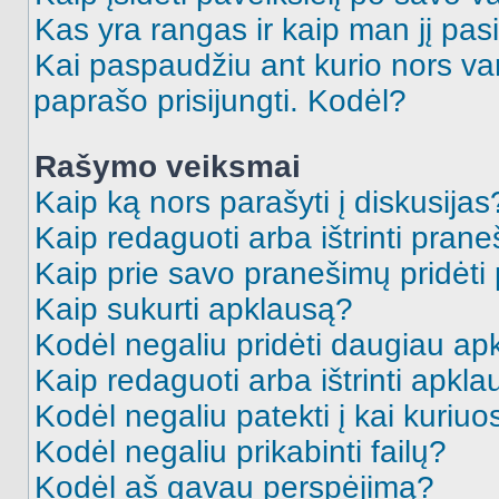
Kas yra rangas ir kaip man jį pasi
Kai paspaudžiu ant kurio nors va
paprašo prisijungti. Kodėl?
Rašymo veiksmai
Kaip ką nors parašyti į diskusijas
Kaip redaguoti arba ištrinti pran
Kaip prie savo pranešimų pridėti
Kaip sukurti apklausą?
Kodėl negaliu pridėti daugiau a
Kaip redaguoti arba ištrinti apkl
Kodėl negaliu patekti į kai kuriu
Kodėl negaliu prikabinti failų?
Kodėl aš gavau perspėjimą?