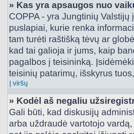
» Kas yra apsaugos nuo vaik
COPPA - yra Jungtinių Valstijų į
puslapiai, kurie renka informac
tam turėti raštišką tėvų ar globė
kad tai galioja ir jums, kaip ba
pagalbos į teisininką. Įsidėmėk
teisinių patarimų, išskyrus tuos,
Į viršų
» Kodėl aš negaliu užsiregist
Gali būti, kad diskusijų admini
arba uždraudė vartotojo vardą, 