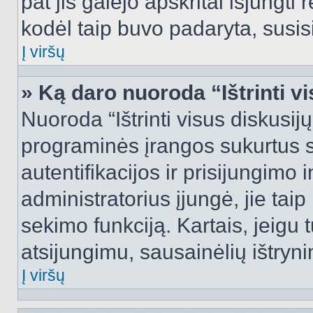
pat jis galėjo apskritai išjungti 
kodėl taip buvo padaryta, susisi
Į viršų
» Ką daro nuoroda “Ištrinti v
Nuoroda “Ištrinti visus diskusij
programinės įrangos sukurtus 
autentifikacijos ir prisijungimo 
administratorius įjungė, jie tai
sekimo funkciją. Kartais, jeigu 
atsijungimu, sausainėlių ištryni
Į viršų