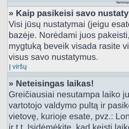
Vartotoj
» Kaip pasikeisi savo nusta
Visi jūsų nustatymai (jeigu es
bazėje. Norėdami juos pakeisti,
mygtuką beveik visada rasite vi
visus savo nustatymus.
Į viršų
» Neteisingas laikas!
Greičiausiai nesutampa laiko juo
vartotojo valdymo pultą ir pasike
vietovę, kurioje esate, pvz.: L
ir t.t. Įsidėmėkite, kad keisti lai