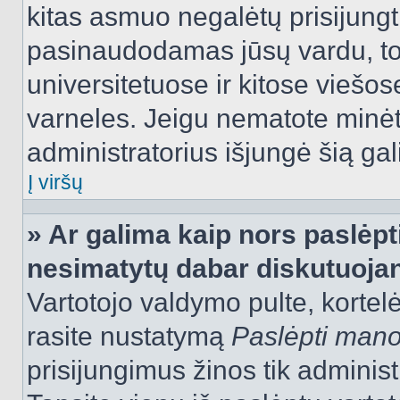
kitas asmuo negalėtų prisijungt
pasinaudodamas jūsų vardu, tod
universitetuose ir kitose viešo
varneles. Jeigu nematote minėt
administratorius išjungė šią ga
Į viršų
» Ar galima kaip nors paslėpt
nesimatytų dabar diskutuojan
Vartotojo valdymo pulte, kortelė
rasite nustatymą
Paslėpti man
prisijungimus žinos tik administr