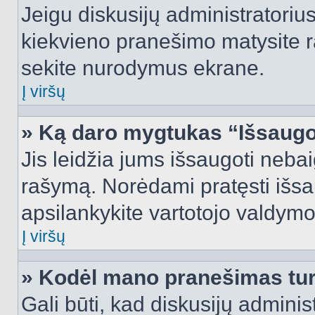
Jeigu diskusijų administratorius
kiekvieno pranešimo matysite r
sekite nurodymus ekrane.
Į viršų
» Ką daro mygtukas “Išsaugo
Jis leidžia jums išsaugoti nebai
rašymą. Norėdami pratęsti išs
apsilankykite vartotojo valdymo
Į viršų
» Kodėl mano pranešimas turi
Gali būti, kad diskusijų admini