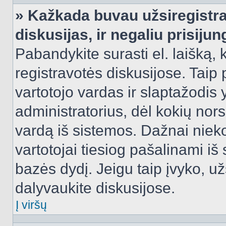
» Kažkada buvau užsiregistra
diskusijas, ir negaliu prisijun
Pabandykite surasti el. laišką, 
registravotės diskusijose. Taip p
vartotojo vardas ir slaptažodis y
administratorius, dėl kokių nors
vardą iš sistemos. Dažnai niek
vartotojai tiesiog pašalinami i
bazės dydį. Jeigu taip įvyko, užs
dalyvaukite diskusijose.
Į viršų