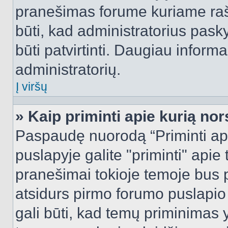
pranešimas forume kuriame rašote
būti, kad administratorius pasky
būti patvirtinti. Daugiau inform
administratorių.
Į viršų
» Kaip priminti apie kurią n
Paspaudę nuorodą “Priminti ap
puslapyje galite "priminti" apie
pranešimai tokioje temoje bus p
atsidurs pirmo forumo puslapio
gali būti, kad temų priminimas 