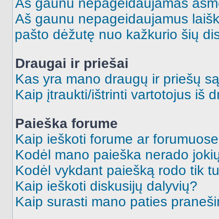
Aš gaunu nepageidaujamas asme
Aš gaunu nepageidaujamus laiškus
pašto dėžutę nuo kažkurio šių dis
Draugai ir priešai
Kas yra mano draugų ir priešų są
Kaip įtraukti/ištrinti vartotojus i
Paieška forume
Kaip ieškoti forume ar forumuos
Kodėl mano paieška nerado jokių
Kodėl vykdant paiešką rodo tik tu
Kaip ieškoti diskusijų dalyvių?
Kaip surasti mano paties praneš