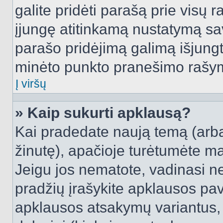
galite pridėti parašą prie visų 
įjungę atitinkamą nustatymą sa
parašo pridėjimą galimą išjung
minėto punkto pranešimo rašy
Į viršų
» Kaip sukurti apklausą?
Kai pradedate naują temą (arb
žinutę), apačioje turėtumėte ma
Jeigu jos nematote, vadinasi net
pradžių įrašykite apklausos pav
apklausos atsakymų variantus,