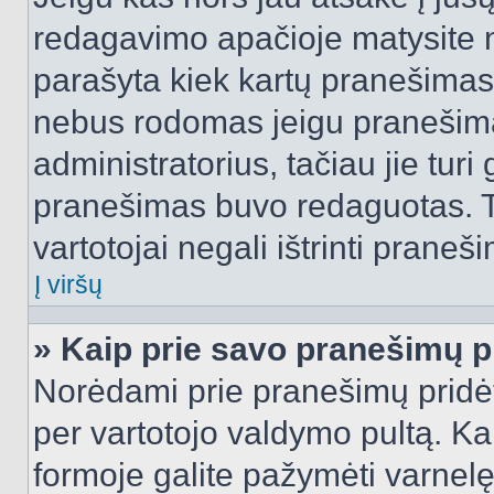
redagavimo apačioje matysite n
parašyta kiek kartų pranešimas
nebus rodomas jeigu pranešim
administratorius, tačiau jie turi
pranešimas buvo redaguotas. Tai
vartotojai negali ištrinti praneši
Į viršų
» Kaip prie savo pranešimų p
Norėdami prie pranešimų pridėti 
per vartotojo valdymo pultą. Ka
formoje galite pažymėti varnel