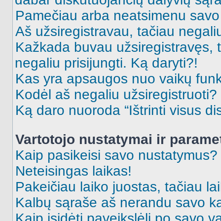
Pamečiau arba neatsimenu savo 
Aš užsiregistravau, tačiau negaliu 
Kažkada buvau užsiregistravęs, ta
negaliu prisijungti. Ką daryti?!
Kas yra apsaugos nuo vaikų fun
Kodėl aš negaliu užsiregistruoti?
Ką daro nuoroda “Ištrinti visus di
Vartotojo nustatymai ir parame
Kaip pasikeisi savo nustatymus?
Neteisingas laikas!
Pakeičiau laiko juostas, tačiau lai
Kalbų sąraše aš nerandu savo ka
Kaip įsidėti paveikslėlį po savo v