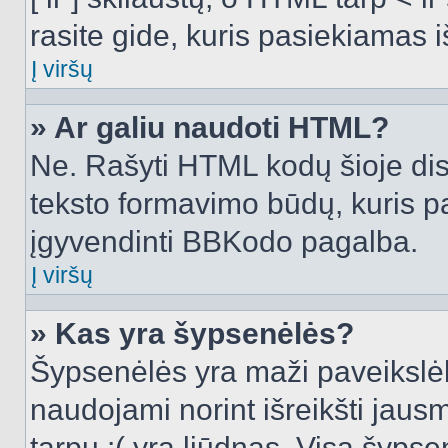
rasite gide, kuris pasiekiamas
Į viršų
» Ar galiu naudoti HTML?
Ne. Rašyti HTML kodų šioje dis
teksto formavimo būdų, kuris 
įgyvendinti BBKodo pagalba.
Į viršų
» Kas yra šypsenėlės?
Šypsenėlės yra maži paveikslėl
naudojami norint išreikšti jausm
tarpu :( yra liūdnas. Visą šyps