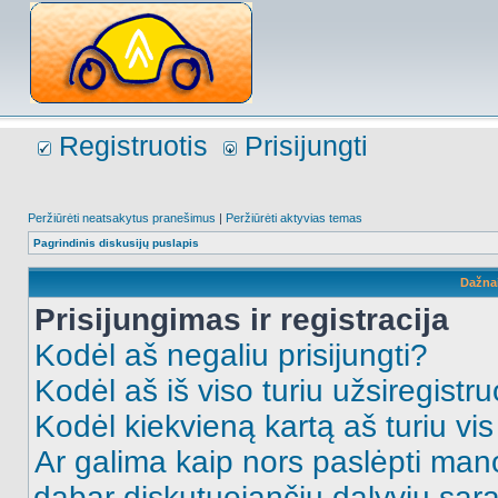
Registruotis
Prisijungti
Peržiūrėti neatsakytus pranešimus
|
Peržiūrėti aktyvias temas
Pagrindinis diskusijų puslapis
Dažna
Prisijungimas ir registracija
Kodėl aš negaliu prisijungti?
Kodėl aš iš viso turiu užsiregistru
Kodėl kiekvieną kartą aš turiu vis 
Ar galima kaip nors paslėpti man
dabar diskutuojančių dalyvių sąr