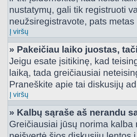
nustatymų, gali tik registruoti va
neužsiregistravote, pats metas b
Į viršų
» Pakeičiau laiko juostas, tač
Jeigu esate įsitikinę, kad teisin
laiką, tada greičiausiai neteisi
Praneškite apie tai diskusijų ad
Į viršų
» Kalbų sąraše aš nerandu s
Greičiausiai jūsų norima kalba 
neišvertė šios diskusijų lentos 