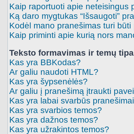
Kaip raportuoti apie neteisingus
Ką daro mygtukas “Išsaugoti” p
Kodėl mano pranešimas turi būti p
Kaip priminti apie kurią nors ma
Teksto formavimas ir temų tipa
Kas yra BBKodas?
Ar galiu naudoti HTML?
Kas yra šypsenėlės?
Ar galiu į pranešimą įtraukti pavei
Kas yra labai svarbūs pranešima
Kas yra svarbios temos?
Kas yra dažnos temos?
Kas yra užrakintos temos?