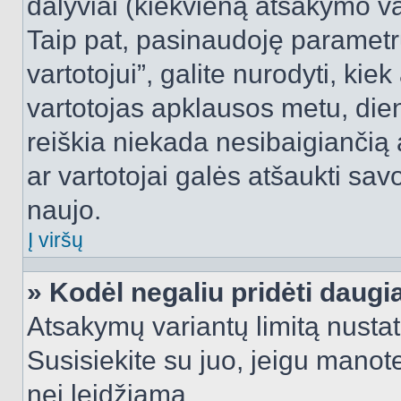
dalyviai (kiekvieną atsakymo var
Taip pat, pasinaudoję parametr
vartotojui”, galite nurodyti, kie
vartotojas apklausos metu, dien
reiškia niekada nesibaigiančią a
ar vartotojai galės atšaukti sav
naujo.
Į viršų
» Kodėl negaliu pridėti daug
Atsakymų variantų limitą nustat
Susisiekite su juo, jeigu manot
nei leidžiama.