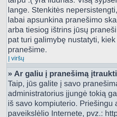
lange. Stenkitės nepersistengti
labai apsunkina pranešimo skai
arba tiesiog ištrins jūsų praneš
pat turi galimybę nustatyti, ki
pranešime.
Į viršų
» Ar galiu į pranešimą įtraukt
Taip, jūs galite į savo pranešimą
administratorius įjungė tokią gal
iš savo kompiuterio. Priešingu a
paveikslėlio Internete, pvz.: 