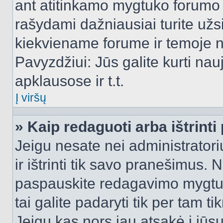
ant atitinkamo mygtuko forumo 
rašydami dažniausiai turite užsi
kiekviename forume ir temoje 
Pavyzdžiui: Jūs galite kurti nau
apklausose ir t.t.
Į viršų
» Kaip redaguoti arba ištrint
Jeigu nesate nei administratori
ir ištrinti tik savo pranešimus
paspauskite redagavimo mygtuk
tai galite padaryti tik per tam 
Jeigu kas nors jau atsakė į jūs