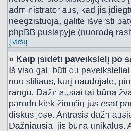
administratoriaus, kad jis įdie
neegzistuoja, galite išversti pa
phpBB puslapyje (nuorodą rasit
Į viršų
» Kaip įsidėti paveikslėlį po 
Iš viso gali būti du paveikslėlia
nuo stiliaus, kurį naudojate, pi
rangu. Dažniausiai tai būna žvai
parodo kiek žinučių jūs esat pa
diskusijose. Antrasis dažniausia
Dažniausiai jis būna unikalus. 