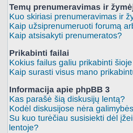
Temų prenumeravimas ir žymė
Kuo skiriasi prenumeravimas ir 
Kaip užsiprenumeruoti forumą a
Kaip atsisakyti prenumeratos?
Prikabinti failai
Kokius failus galiu prikabinti šioj
Kaip surasti visus mano prikabint
Informacija apie phpBB 3
Kas parašė šią diskusijų lentą?
Kodėl diskusijose nėra galimybė
Su kuo turėčiau susisiekti dėl įže
lentoje?