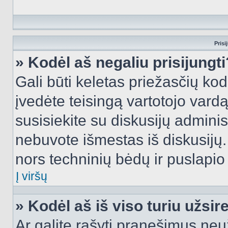
Prisi
» Kodėl aš negaliu prisijungti
Gali būti keletas priežasčių kodė
įvedėte teisingą vartotojo vardą i
susisiekite su diskusijų administ
nebuvote išmestas iš diskusijų. T
nors techninių bėdų ir puslapio s
Į viršų
» Kodėl aš iš viso turiu užsir
Ar galite rašyti pranešimus neu