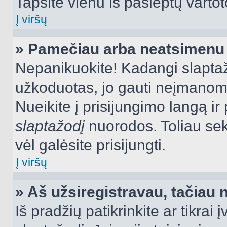
Tapsite vienu iš paslėptų vartot
Į viršų
» Pamečiau arba neatsimenu 
Nepanikuokite! Kadangi slapt
užkoduotas, jo gauti neįmanoma.
Nueikite į prisijungimo langą i
slaptažodį
nuorodos. Toliau sek
vėl galėsite prisijungti.
Į viršų
» Aš užsiregistravau, tačiau n
Iš pradžių patikrinkite ar tikrai 