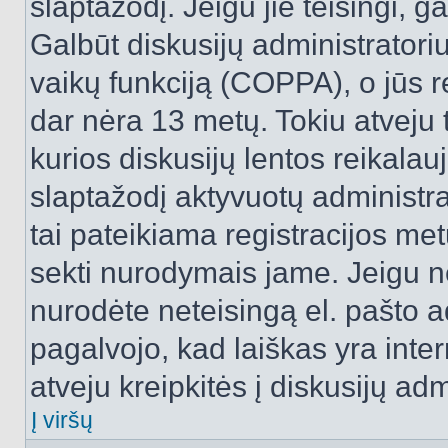
slaptažodį. Jeigu jie teisingi, ga
Galbūt diskusijų administrator
vaikų funkciją (COPPA), o jūs r
dar nėra 13 metų. Tokiu atveju 
kurios diskusijų lentos reikalauj
slaptažodį aktyvuotų administra
tai pateikiama registracijos metu.
sekti nurodymais jame. Jeigu ne
nurodėte neteisingą el. pašto 
pagalvojo, kad laiškas yra inte
atveju kreipkitės į diskusijų adm
Į viršų