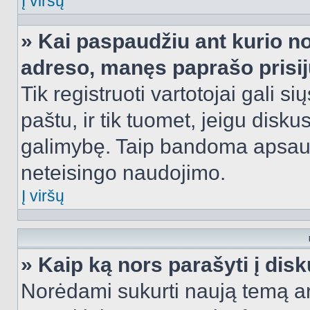
Į viršų
» Kai paspaudžiu ant kurio no
adreso, manęs paprašo prisij
Tik registruoti vartotojai gali s
paštu, ir tik tuomet, jeigu disku
galimybę. Taip bandoma apsaugo
neteisingo naudojimo.
Į viršų
» Kaip ką nors parašyti į dis
Norėdami sukurti naują temą a