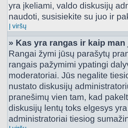
yra įkeliami, valdo diskusijų ad
naudoti, susisiekite su juo ir pa
Į viršų
» Kas yra rangas ir kaip man j
Rangai žymi jūsų parašytų prane
rangais pažymimi ypatingi dalyvi
moderatoriai. Jūs negalite tiesi
nustato diskusijų administrator
pranešimų vien tam, kad pake
diskusijų lentų toks elgesys yr
administratoriai tiesiog sumaži